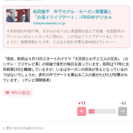
松田龍平 年下モデル・モーガン茉愛羅と
「白昼ドライブデート」 | FRIDAYデジタル
friday.kodansha.co.jp
４月初旬の午前11時、モデルのモーガン茉愛羅が恋人で俳優・松田龍平の
マンションのエントランスに現れた。この日はドライブデートをしていた
ようだ。熱愛発覚から２年。２人は人知れず愛を温め続けていた――。
「現在、松田は４月13日スタートのドラマ『大豆田とわ子と三人の元夫』（カ
ンテレ・フジテレビ系）の収録で多忙の毎日を送っています。松田は’17年に太
田莉菜(33)と離婚していますが、いまはモーガンの存在が支えとなっているの
ではないでしょうか。多忙の中でデートを重ねる二人の姿がたびたび目撃され
ています」（テレビ局関係者）
4件の返信
+11
-44
2. 匿名
2021/04/16(金) 10:15:14