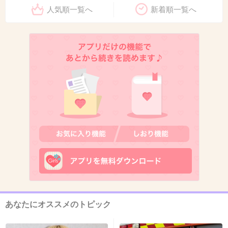
>>4
人気順一覧へ
新着順一覧へ
まあら？
+63
-1
13. 匿名
2021/04/16(金) 10:17:05
>>6
自身も実質ハーフだよね
4件の返信
+248
-7
あなたにオススメのトピック
14. 匿名
2021/04/16(金) 10:17:07
>>4