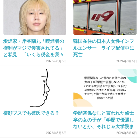
記事に書いてある
+4
-9
愛煙家・岸谷蘭丸「喫煙者の
韓国在住の日本人女性インフ
15. 匿名
2021/04/16(金) 10:17:18
権利がマジで侵害されてる」
ルエンサー ライブ配信中に
愛羅武勇みたいな当て字だね
と私見 「いくら税金を我々
死亡
が払ってるんだと」
2026年8月6日
2026年8月5日
1件の返信
+100
-1
横顔ブスでも彼氏できる？
学歴関係なしと言われた修士
卒の女の子が「学歴で優遇し
ないとか、それじゃ大学院ま
で学費払って自分の価値を上
2026年8月6日
2026年8月6日
げた人が馬鹿じゃないです