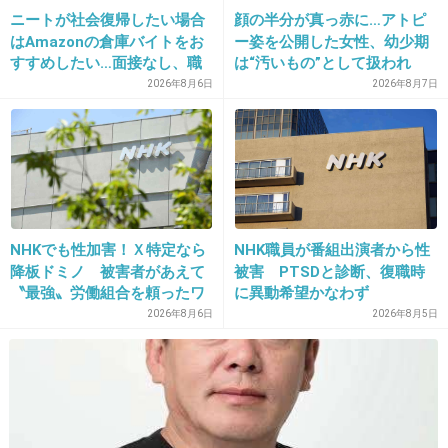
ニートが社会復帰したい場合
顔の半分が真っ赤に…アトピ
+1
-4
はAmazonの倉庫バイトをお
ー姿を公開した女性、幼少期
すすめしたい…面接なし、職
は“汚いもの”として扱われ
場は綺麗、ドリンクバー無料
「人に触れる行為に罪悪感を
2026年8月6日
2026年8月7日
→賛否両論、場所によって全
持っていた」
28. 匿名
2021/04/16(金) 10:20:05
然違う「コンビニバイトの方
＞二人の熱愛が発覚したのは’19年５月のこと。
がマシ」との声も
松田の誕生日に自宅マンション前で大ゲンカし
ている様子を女性週刊誌に報じられたのだ。以
後、モーガンとの再婚を囁(ささや)かれること
NHKでも性加害！Ｘ特定なら
NHK職員が番組出演者から性
もあった。
降板ドミノ 被害者があえて
被害 PTSDと診断、復職時
〝最強〟労働組合を頼ったワ
に異動希望かなわず
ケ
この一家は皆血の気多そう
2026年8月6日
2026年8月5日
3件の返信
+162
-3