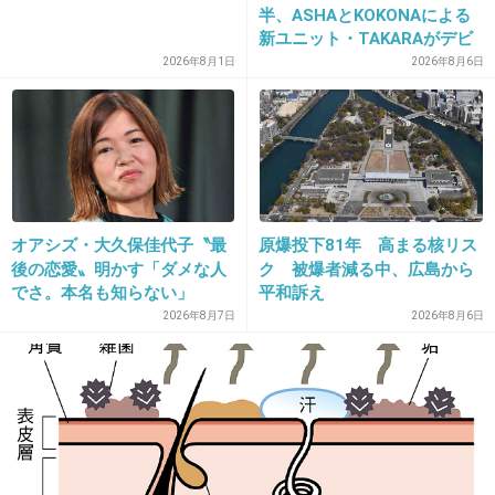
半、ASHAとKOKONAによる
強そう
新ユニット・TAKARAがデビ
ュー
2026年8月1日
2026年8月6日
1件の返信
+237
-8
19. 匿名
2021/04/16(金) 10:18:38
元嫁より１０個下か、、、
オアシズ・大久保佳代子〝最
原爆投下81年 高まる核リス
後の恋愛〟明かす「ダメな人
ク 被爆者減る中、広島から
男って若いの好きだね。嫌になるわ(笑)
でさ。本名も知らない」
平和訴え
2026年8月7日
2026年8月6日
3件の返信
+273
-7
20. 匿名
2021/04/16(金) 10:18:52