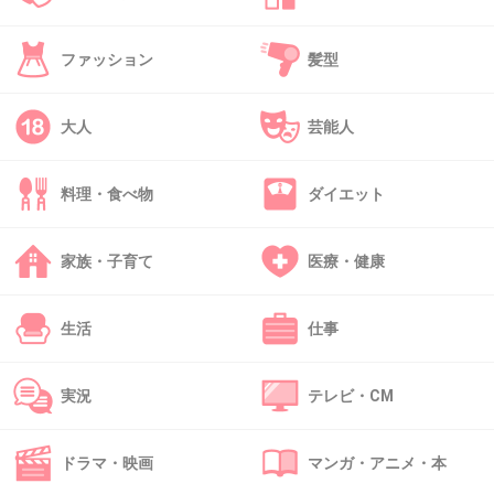
ファッション
髪型
37. 匿名
2021/04/16(金) 10:22:59
なんか強そうな名前だねｗ
大人
芸能人
+7
-1
料理・食べ物
ダイエット
38. 匿名
2021/04/16(金) 10:23:25
家族・子育て
医療・健康
１７年に離婚？
そんな前だったんだね。
生活
仕事
+11
-2
実況
テレビ・CM
39. 匿名
2021/04/16(金) 10:24:15
ドラマ・映画
マンガ・アニメ・本
>>29