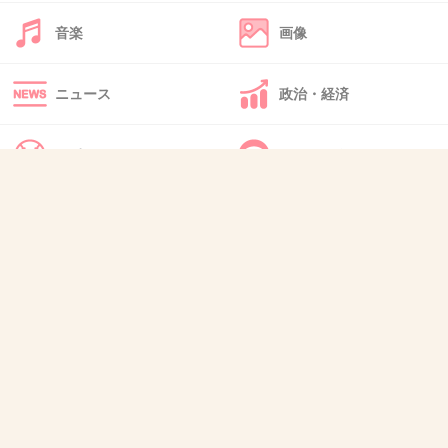
そうなんだ
音楽
画像
それって最早ただの韓国人じゃないの？
日本国籍なだけで
ニュース
政治・経済
1件の返信
スポーツ
IT・インターネット
+213
-3
犬・猫・動物
質問・雑談
40. 匿名
2021/04/16(金) 10:24:58
色っぽいよね、この人、好きなタイプ
+5
-16
41. 匿名
2021/04/16(金) 10:24:59
>>13