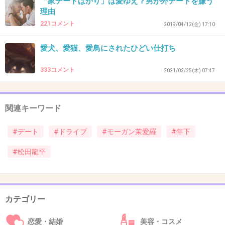
「家デートばかり」は愛ゆえ？男が外デートを嫌う
理由
35. 匿名
2021/04/16(金) 10:22:43
221コメント
2019/04/12(金) 17:10
大した努力もせず美味しい役ばかり与えられて
離婚した時も親権とか有耶無耶にして
愛犬、愛猫、愛鳥にされたひどい仕打ち
あんまり印象良くない
333コメント
2021/02/25(木) 07:47
ぬぼ〜っとしていて仕事やる気なさそうなのが
苦手
関連キーワード
4件の返信
#デート
#ドライブ
#モーガン茉愛羅
#年下
+171
-13
#松田龍平
36. 匿名
2021/04/16(金) 10:22:53
>>20
カテゴリー
愛羅舞勇みたい
恋愛・結婚
美容・コスメ
+6
-0