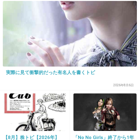
か」と捨て台詞を残し会社を
16. 匿名
2021/04/16(金) 10:17:24
辞めてった
23歳なんだよね？
妹の松田ゆうきよりもだいぶ年下だー
+151
-1
実際に見て衝撃的だった有名人を書くトピ
17. 匿名
2021/04/16(金) 10:17:58
2026年8月6日
一回り年下
+12
-3
18. 匿名
2021/04/16(金) 10:18:30
韓国の人って日本人よりも白人コンプレックス
【8月】株トピ【2026年】
「No No Girls」終了から1年