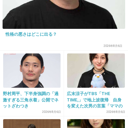
29. 匿名
2021/04/16(金) 10:20:19
>>13
両親ともに元は韓国籍なはず
性格の悪さはどこに出る？
4件の返信
2026年8月6日
+205
-3
30. 匿名
2021/04/16(金) 10:20:24
>>21
野村周平、下半身強調の「過
広末涼子がTBS「THE
そういえばどうなったんだろうね？
激すぎる三角水着」公開でネ
TIME,」で地上波復帰 自身
奥さんが子供置いて出て行ったから、祖母にあ
ットざわつき
を変えた次男の言葉「ママの
ファンの人なら、知りたいん
2026年8月6日
2026年8月6日
たる松田美由紀が面倒見てるみたいな記事出て
じゃないか」
たよね