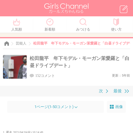
人気順
新着順
みつける
使い方
芸能人
松田龍平 年下モデル・モーガン茉愛羅と「白昼ドライブデー
松田龍平 年下モデル・モーガン茉愛羅と「白
昼ドライブデート」
152コメント
更新：5年前
次
最後
1ページ(1-50コメント)
画像
1. 匿名
2021/04/16(金) 10:14:49