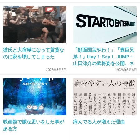
+218
-4
24. 匿名
2021/04/16(金) 10:19:16
>>4
彼氏と大喧嘩になって賃貸な
「顔面国宝やわ！」『豊臣兄
まあら
のに家を壊してしまった
弟！』Hey！ Say！ JUMP・
山田涼介の武将姿を公開、ネ
ット歓喜「ビジュ良すぎん」
なんか場合によっては下ネタで虐められそうな
2026年8月6日
2026年8月6日
「こんな美しい秀次は初め
名前だな
て」
1件の返信
+128
-9
映画館で嫌な思いをした事が
病んでる人が増えた理由
ある方
25. 匿名
2021/04/16(金) 10:19:26