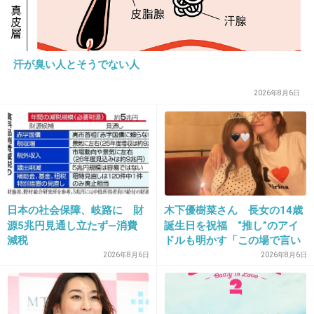
＞茉愛羅
まあらって読むらしい。てか最初からフリガナ
汗が臭い人とそうでない人
ふって記事書いてくれんかのう。
キラキラネーム()も増えてるんだし(´･ω･)
2026年8月6日
2件の返信
+117
-5
21. 匿名
2021/04/16(金) 10:18:53
日本の社会保障、岐路に 財
木下優樹菜さん 長女の14歳
源5兆円見通し立たず―消費
誕生日を祝福 “推し”のアイ
娘さんは結局前妻の莉菜ちゃんのとこにいるん
減税
ドルも明かす「この場で言い
だっけ？
ますね」
2026年8月6日
2026年8月6日
1件の返信
+22
-1