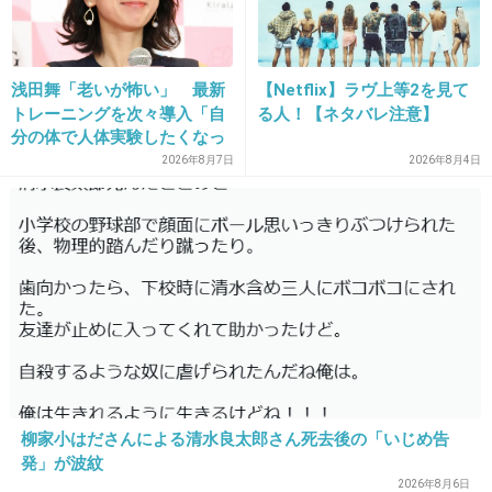
浅田舞「老いが怖い」 最新
【Netflix】ラヴ上等2を見て
22. 匿名
2021/04/16(金) 10:18:56
トレーニングを次々導入「自
る人！【ネタバレ注意】
モーガン・マーラのほうが良さそうなもんだけ
分の体で人体実験したくなっ
ど、漢字使いたかったのかな
ちゃう」
2026年8月7日
2026年8月4日
+89
-2
23. 匿名
2021/04/16(金) 10:19:04
松田龍平(37)
モーガン茉愛羅(まあら)(23)
一回り以上離れてるとやっぱりかなり年の差を
柳家小はださんによる清水良太郎さん死去後の「いじめ告
発」が波紋
感じる
2026年8月6日