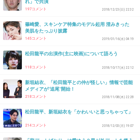
れ」で共演
松田龍平 満島似美女と大喧嘩！誕生日にあ
った自宅前の修羅場
197コメント
2018/12/23(日) 22:32
girlschannel.net
松田龍平 満島似美女と大喧嘩！誕生日にあった自宅前の修羅場 松田はこの
篠崎愛、スキンケア特集のモデル起用 澄みきった
女性を追いかけるように出てくると、周囲をはばからず自宅前で2人の“大
美肌をたっぷり披露
ゲンカ”が始まったのだ。迎車タクシーを待たせたまま、女性が松田に「な
145コメント
2019/01/16(水) 04:19
んで行っちゃうの!?」と詰め寄っている。声を...
松田龍平の出演作(主に映画)について語ろう
2件の返信
118コメント
+43
-3
2018/10/17(水) 22:12
新垣結衣、「松田龍平との仲が怪しい」情報で芸能
メディアが"追尾"開始！
34. 匿名
2021/04/16(金) 10:22:37
218コメント
2018/11/08(木) 22:28
好みがわかりやすいね
でも記事読む限りモーガンさんの方が夢中なのかな
松田龍平、新垣結衣を「かわいいと思っちゃって」
+6
-1
214コメント
2018/12/03(月) 19:07