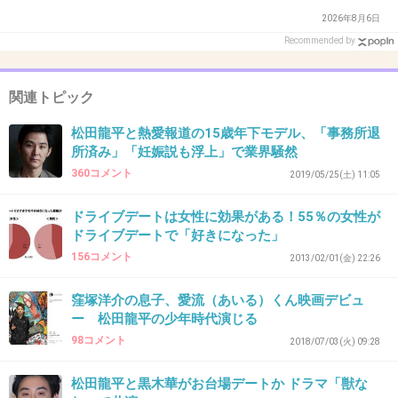
お子さんが幸せならいいけど
2026年8月6日
Recommended by
3件の返信
関連トピック
+39
-11
松田龍平と熱愛報道の15歳年下モデル、「事務所退
所済み」「妊娠説も浮上」で業界騒然
360コメント
33. 匿名
2021/04/16(金) 10:22:20
2019/05/25(土) 11:05
＞二人の熱愛が発覚したのは’19年５月のこと。
ドライブデートは女性に効果がある！55％の女性が
松田の誕生日に自宅マンション前で大ゲンカし
ドライブデートで「好きになった」
ている様子を女性週刊誌に報じられたのだ。
156コメント
2013/02/01(金) 22:26
窪塚洋介の息子、愛流（あいる）くん映画デビュ
この時の彼女か
ー 松田龍平の少年時代演じる
喧嘩してるところ撮られて熱愛発覚の珍しいパ
98コメント
2018/07/03(火) 09:28
ターン
松田龍平と黒木華がお台場デートか ドラマ「獣な