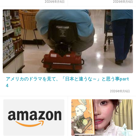
2026年8月6日
2026年8月6日
>>2
顔だけ見たらイケメンではないんだけどね
+134
-3
26. 匿名
2021/04/16(金) 10:19:38
太田莉菜って美人だよね。最近この美人誰だろ
うと思って検索したわ。
アメリカのドラマを見て、「日本と違うな～」と思う事part
4件の返信
4
2026年8月6日
+154
-13
27. 匿名
2021/04/16(金) 10:19:38
モーガンのシャツでっかい！