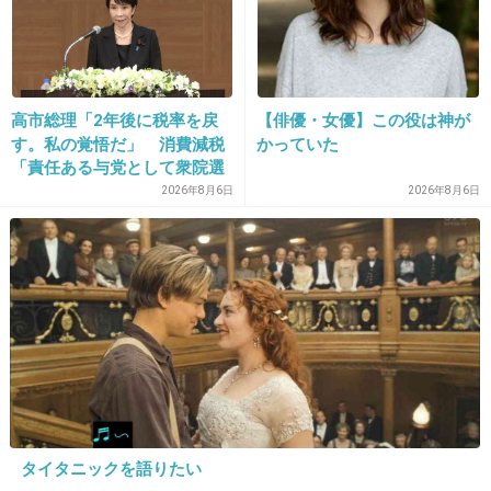
+42
-1
31. 匿名
2021/04/16(金) 10:20:29
高市総理「2年後に税率を戻
【俳優・女優】この役は神が
す。私の覚悟だ」 消費減税
かっていた
我愛羅みたい
「責任ある与党として衆院選
公約に掲げ理解賜った」
2026年8月6日
2026年8月6日
+19
-1
32. 匿名
2021/04/16(金) 10:21:14
そういえば結婚していただよね、太田さんと
離婚したんだしいいと思うけど、まだ若いだし
このまま独身も寂しいよね。
でもお子さん松田さんが引き取ったじゃなかっ
たけ？
タイタニックを語りたい