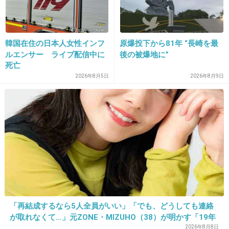
16. 匿名
2021/03/22(月) 09:48:24
トイレ貸さないくらいなら家に人呼ばない。
韓国在住の日本人女性インフ
原爆投下から81年 “長崎を最
+426
-1
ルエンサー ライブ配信中に
後の被爆地に”
死亡
2026年8月5日
2026年8月9日
17. 匿名
2021/03/22(月) 09:48:36
呼吸はしたいなw
+66
-4
18. 匿名
2021/03/22(月) 09:48:50
呼吸したくないレベルの潔癖症だと仕事でラブ
「再結成するなら5人全員がいい」「でも、どうしても連絡
シーンやらないといけないのキツイんじゃなか
が取れなくて…」元ZONE・MIZUHO（38）が明かす「19年
ろうか
ぶりに芸能界復帰」した本当の理由
2026年8月8日