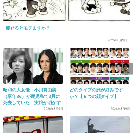
15. 匿名
2021/03/22(月) 09:48:22
>>1
痩せるとモテますか？
気持ちはわかる
だから私は家の中に冷蔵庫とベッドしかない
2026年8月9日
余計なもの置くとホコリが出るから
あと食事もできればしたくない食べる感触が気持ち悪い
好きな人でも汚いところ見たくないから恋愛もできない
4件の返信
+11
-68
昭和の大女優・小川真由美
どのタイプの顔が好みです
（享年86）が鹿児島で3月に
か？【９つの顔タイプ】
死去していた 実娘が明かす
「毒母」の素顔と空白の晩年
2026年8月9日
2026年8月9日