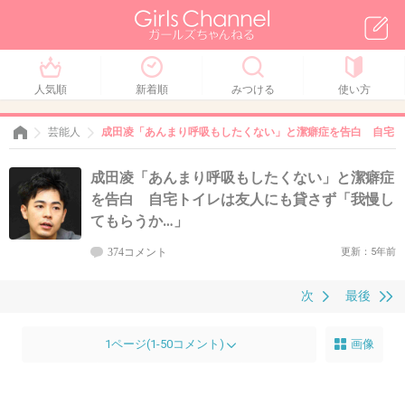
人気順
新着順
みつける
使い方
芸能人
成田凌「あんまり呼吸もしたくない」と潔癖症を告白 自宅ト
成田凌「あんまり呼吸もしたくない」と潔癖症
を告白 自宅トイレは友人にも貸さず「我慢し
てもらうか…」
374コメント
更新：5年前
次
最後
1ページ(1-50コメント)
画像