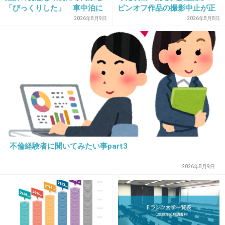
「びっくりした」 車中泊に
ピンオフ作品の撮影中止が正
る。
もリスクが 「熱したフライ
式に決定
2026年8月9日
2026年8月8日
人混みとか呼吸浅くする(笑)
パンに飛び込むようなもの」
1件の返信
+56
-11
33. 匿名
2021/03/22(月) 09:50:59
熱いチッスをしとったがな
不倫経験者に聞いてみたい事part3
1件の返信
2026年8月9日
+43
-2
34. 匿名
2021/03/22(月) 09:51:04