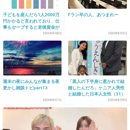
>>15
なんか生きづらそうだね.......
子どもを産んだら1人2000万
Fラン卒の人、あつまれー
恋愛とかして相手に汚物扱いされたらショック
円かかると言われており、仕
事もセーブすると老後資金が
だわ
貯められない…一方、子育て
2026年8月8日
2026年8月9日
していない人は潤沢な資金で
+92
-3
悠々老後だと歪んでいるので
は？→様々な意見
35. 匿名
2021/03/22(月) 09:51:10
ファナモがあればトイレはいらないのにね
週末の夜にみんなが集まる夜
「黒人の下半身に惹かれて結
+49
-2
更かし雑談トピpart13
婚したんだろ」ケニア人男性
と結婚した日本人女性（31）
に“誹謗中傷”殺到…本人が語
2026年8月7日
2026年8月8日
る、日本で感じる“外国人差
36. 匿名
2021/03/22(月) 09:51:14
別”のリアル
>>1
でもマンコにチンポ挿入できる不思議