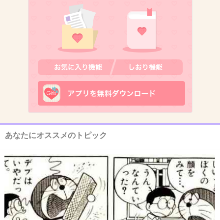
我慢するならいかないわ。体に悪い
+143
-3
13. 匿名
2021/03/22(月) 09:48:17
この人、昨日初めてまじまじ見たけど瞬きに変
な癖があるね
+213
-8
あなたにオススメのトピック
14. 匿名
2021/03/22(月) 09:48:20
>>6
ちゅうはなしとか？
+73
-2