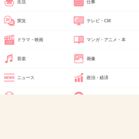
しかも良くないイメージ
生活
仕事
+16
-0
実況
テレビ・CM
ドラマ・映画
マンガ・アニメ・本
48. 匿名
2021/03/22(月) 09:53:14
>>40
音楽
画像
チッスだわ💢
1件の返信
ニュース
政治・経済
+25
-4
スポーツ
IT・インターネット
49. 匿名
2021/03/22(月) 09:53:14
犬・猫・動物
質問・雑談
セックスシーンは苦痛だろうね