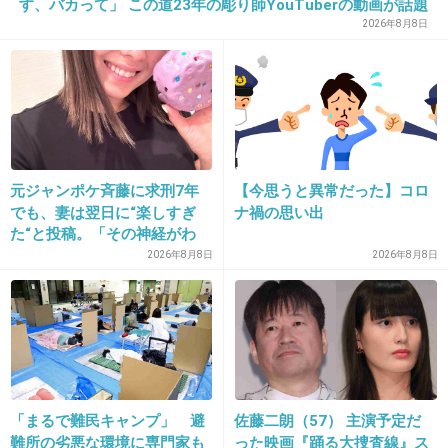
す、バカって」 この道23年の彫り師YouTuberの動画が話題
2026年8月8日
30. 匿名
2021/03/22(月) 09:50:30
だるそう
+34
-1
元ジャンポケ斉藤に求刑7年
【今思うと異常だった】コロ
でも、妻は翌日に“楽しすぎ
ナ禍の思い出
31. 匿名
2021/03/22(月) 09:50:46
た“と投稿。「その神経がわ
このご時世だから潔癖なら逆に
からん」と騒然
2026年8月8日
2026年8月8日
家に友達呼ばないと思うが
+79
-1
32. 匿名
2021/03/22(月) 09:50:57
「まるで難民キャンプ」 避
佐藤二朗（57） 主演予定だ
マイナスかもしれないけど、私も気持ちわか
難所の劣悪な環境に専門家も
った映画『踊る大捜査線』ス