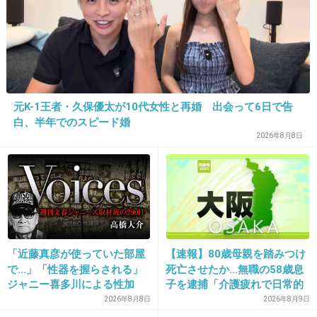
+115
-19
37. 匿名
2021/03/22(月) 09:51:18
元K-1王者・久保優太が10代女性と再婚 出会って6日で告
潔癖だけど彼女出来たらキス以上は平気なんで
白、半年でのスピード婚
しょう
2026年8月8日
+21
-0
38. 匿名
2021/03/22(月) 09:51:23
桃李の兄弟
「近藤真彦が使っていた部屋
【速報】80歳母親を踏みつけ
で…」「性器を握らされる」
死亡させたか…無職の58歳息
+61
-5
ジャニー喜多川による性加
子を逮捕「介護疲れで日常的
害、語り始めた被害者たち
に暴行」肋骨８本折れ体には
2026年8月8日
2026年8月9日
《徹底取材の裏側》
多数の痕 大阪・岬町