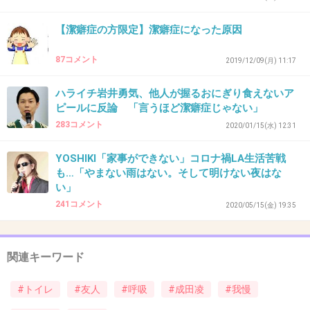
43. 匿名
2021/03/22(月) 09:51:36
【潔癖症の方限定】潔癖症になった原因
>>6
本当だったらがっかりだよ。さんまさんの再現ドラマで凄く良い人そうに見え
たのにー
87コメント
2019/12/09(月) 11:17
+5
-47
ハライチ岩井勇気、他人が握るおにぎり食えないア
ピールに反論 「言うほど潔癖症じゃない」
283コメント
2020/01/15(水) 12:31
44. 匿名
2021/03/22(月) 09:51:58
YOSHIKI「家事ができない」コロナ禍LA生活苦戦
>>18
も…「やまない雨はない。そして明けない夜はな
窮鼠観たけどがっつりベッドシーンあった
い」
てか潔癖なのにプライベートで大倉君にキスし
241コメント
2020/05/15(金) 19:35
たのは役に入ってたのかな
+152
-3
関連キーワード
#トイレ
#友人
#呼吸
#成田凌
#我慢
45. 匿名
2021/03/22(月) 09:52:00