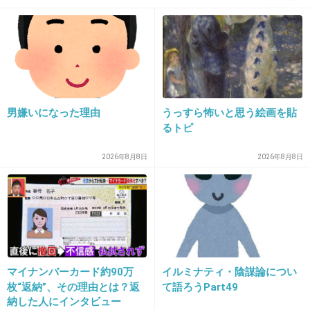
6件の返信
+316
-2
男嫌いになった理由
うっすら怖いと思う絵画を貼
19. 匿名
2021/03/22(月) 09:48:55
るトピ
自宅に人を呼ばなければ良い！
2026年8月8日
2026年8月8日
+97
-2
20. 匿名
2021/03/22(月) 09:49:09
わがままぽい
マイナンバーカード約90万
イルミナティ・陰謀論につい
+114
-1
枚“返納”、その理由とは？返
て語ろうPart49
納した人にインタビュー