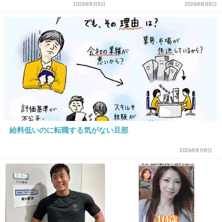
2026年8月9日
2026年8月8日
21. 匿名
2021/03/22(月) 09:49:22
こういうの一種の病気だよな
3件の返信
+188
-5
22. 匿名
2021/03/22(月) 09:49:32
給料低いのに転職する気がない旦那
キスシーンやイチャイチャシーンはどうしてる
の？
2026年8月8日
1件の返信
+130
-2