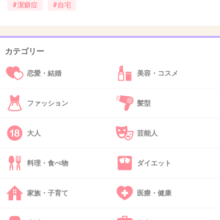
#潔癖症
#自宅
イメージ彷徨い中？
1件の返信
カテゴリー
+16
-2
恋愛・結婚
美容・コスメ
46. 匿名
2021/03/22(月) 09:52:24
ファッション
髪型
そこまでなら
引きこもりやっていた方が良いかと
大人
芸能人
+30
-0
料理・食べ物
ダイエット
47. 匿名
2021/03/22(月) 09:52:30
家族・子育て
医療・健康
>>45