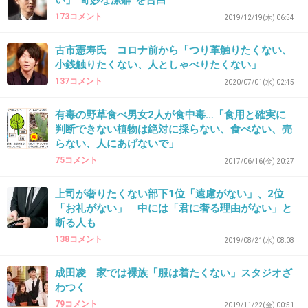
い」“奇妙な潔癖”を告白
173コメント
2019/12/19(木) 06:54
>>2
オムツでもはいてるじゃない
古市憲寿氏 コロナ前から「つり革触りたくない、
小銭触りたくない、人としゃべりたくない」
1件の返信
137コメント
2020/07/01(水) 02:45
+110
-2
有毒の野草食べ男女2人が食中毒…「食用と確実に
判断できない植物は絶対に採らない、食べない、売
らない、人にあげないで」
42. 匿名
2021/03/22(月) 09:51:32
75コメント
2017/06/16(金) 20:27
>>18
上司が奢りたくない部下1位「遠慮がない」、2位
かわいい女優とならありなんだろな
「お礼がない」 中には「君に奢る理由がない」と
断る人も
1件の返信
138コメント
2019/08/21(水) 08:08
+89
-0
成田凌 家では裸族「服は着たくない」スタジオざ
わつく
79コメント
2019/11/22(金) 00:51