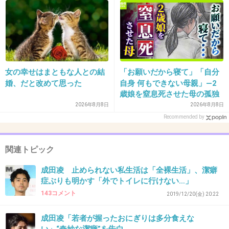
39. 匿名
2021/03/22(月) 09:51:24
あの人に常在菌の交換とか言われたら発狂する
だろうな
+16
-2
女の幸せはまともな人との結
「お願いだから寝て」「自分
婚、だと改めて思った
自身 何もできない母親」―2
歳娘を窒息死させた母の孤独
「娘は『ママどうして』と」
2026年8月8日
2026年8月8日
40. 匿名
2021/03/22(月) 09:51:25
限界の年子ワンオペ育児 法
Recommended by
>>33
廷での懺悔と声なきSOS
チッスwww
関連トピック
1件の返信
成田凌 止められない私生活は「全裸生活」、潔癖
症ぶりも明かす「外でトイレに行けない…」
+47
-3
143コメント
2019/12/20(金) 20:22
成田凌「若者が握ったおにぎりは多分食えな
41. 匿名
2021/03/22(月) 09:51:27