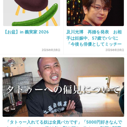
27. 匿名
2021/03/22(月) 09:49:48
面倒くさそう
+102
-3
【お盆】in 義実家 2026
及川光博 再婚を発表 お相
手は妊娠中、57歳でパパに
「今後も俳優としてミッチー
として精進」
2026年8月8日
2026年8月8日
28. 匿名
2021/03/22(月) 09:49:54
性格悪いなぁ
+96
-5
29. 匿名
2021/03/22(月) 09:49:57
このひと変人だよね
+97
-2
「タトゥー入れてる奴は全員バカです」「5000円好きなんで