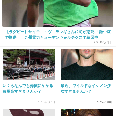
ろう
勝手に汚い物扱いされそうで相手する女優さん
がかわいそう
【ラグビー】サイモニ・ヴニランギさん(26)が急死 「熱中症
2件の返信
で搬送」 九州電力キューデンヴォルテクスで練習中
+226
-1
2026年8月8日
26. 匿名
2021/03/22(月) 09:49:48
潔癖症って究極のナルシストだよね。自分以外
全部汚い。
いくらなんでも葬儀にかかる
最近、ワイルドなイケメン少
費用高すぎませんか？
なすぎませんか？
1件の返信
+284
-26
2026年8月8日
2026年8月8日