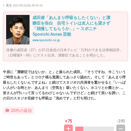
1. 匿名
2021/03/22(月) 09:45:59
成田凌「あんまり呼吸もしたくない」と潔
癖症を告白 自宅トイレは友人にも貸さず
「我慢してもらうか…」― スポニチ
Sponichi Annex 芸能
www.sponichi.co.jp
俳優の成田凌（27）が21日放送の日本テレビ「行列のできる法律相談所」
（日曜後9・00）にゲスト出演。潔癖症であることを明かした。
中居に「潔癖症ではないか、と」と振られた成田。「そうですね、今こういう
ご時世もあって」とコロナ禍も意識してあっさり認めた。そして「あんまり呼
吸もしたくないんですよね」と続けてスタジオの共演者を驚かせると「いっぱ
い人がいる時とか、あんまり（空気を）吸いたくない。ホコリとか菌とか…。
皆さんが汚いって言ってるわけじゃないんですけど」と続けて笑いを誘い、こ
の日のスタジオ収録でも呼吸は「浅めです」と打ち明けた。
20件の返信
+75
-295