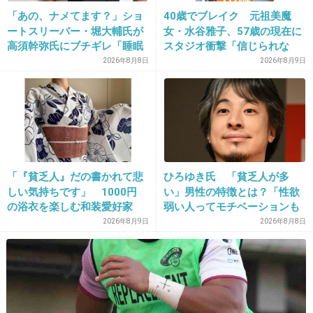
「あの、ナメてます？」ショ
40歳でブレイク 元祖美魔
23. 匿名
2021/03/22(月) 09:49:34
ートスリーパー・堀大輔氏が
女・水谷雅子、57歳の現在に
でもエッチはしてるんだよね
高須幹弥氏にブチギレ「睡眠
スタジオ衝撃「信じられな
不足の人＝キレやすい」SNS
い」「やっぱすごいね」
2026年8月8日
2026年8月9日
+273
-0
で物議
24. 匿名
2021/03/22(月) 09:49:42
友人を自分で招いておいてトイレ使うなとか、
靴下がとか、それは潔癖ではなく性格が悪いと
「『貧乏人』だの書かれて悲
ひろゆき氏 「貧乏人が多
いいます。
しい気持ちです」 1000円
い」男性の特徴とは？「性欲
の浴衣を楽しむ和装愛好家
弱い人ってモチベーションも
+352
-12
涼やかな着こなしに寄せられ
低いので貧乏人多い」
2026年8月9日
2026年8月8日
た心ない声
25. 匿名
2021/03/22(月) 09:49:47
キスシーンとかどういう気持ちで臨んでるんだ