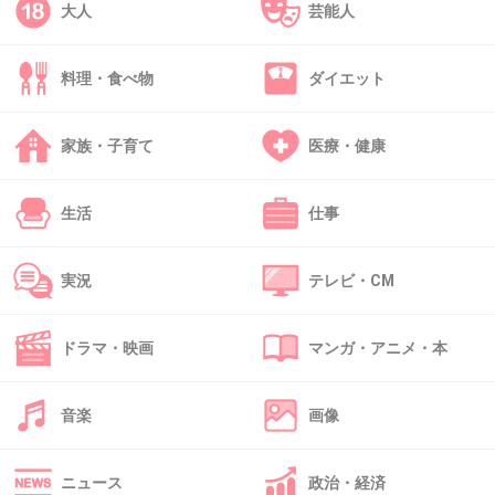
大人
芸能人
45. 匿名
2015/02/22(日) 21:55:16
IKKOがCM出てる、カネボウのうるり。
料理・食べ物
ダイエット
家族・子育て
医療・健康
+730
-4
生活
仕事
46. 匿名
2015/02/22(日) 21:55:41
デンタルケア商品の歯科医師
実況
テレビ・CM
+183
-10
ドラマ・映画
マンガ・アニメ・本
音楽
画像
47. 匿名
2015/02/22(日) 21:55:51
桃井かおりも、一応SK-2持ってはいるけど実際
は違うの使ってるって聞いたことある。
ニュース
政治・経済