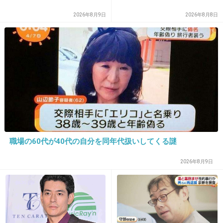
14. 匿名
2015/02/22(日) 21:48:49
2026年8月9日
2026年8月8日
白髪染めとかヘアカラー!
+1409
-7
15. 匿名
2015/02/22(日) 21:48:52
藤原紀香、高島礼子の白髪染め
+2110
-7
職場の60代が40代の自分を同年代扱いしてくる謎
2026年8月9日