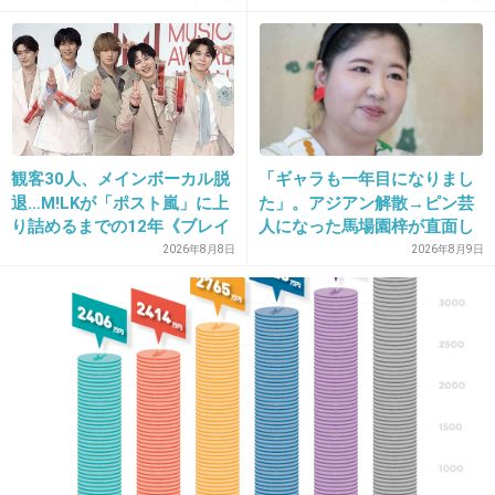
32. 匿名
2015/02/22(日) 21:50:57
綺麗な女優やモデルがでてる髪のカラーの
CM。
絶対いい美容室で染めてるでしょって思う
+777
-2
観客30人、メインボーカル脱
「ギャラも一年目になりまし
退…M!LKが「ポスト嵐」に上
た」。アジアン解散→ピン芸
り詰めるまでの12年《ブレイ
人になった馬場園梓が直面し
ク秘話》
た現実、そして携える芸人と
33. 匿名
2015/02/22(日) 21:51:09
2026年8月8日
2026年8月9日
しての矜持
ドラッグストアで売ってるプチプラ化粧品。
百貨店とかの高級化粧品使ってるんだろうなっ
思ってる。
+443
-2