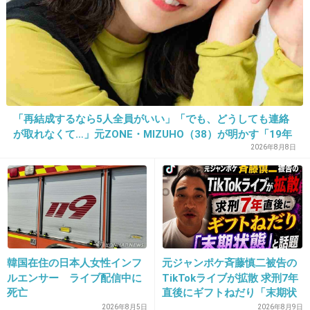
+628
-11
30. 匿名
2015/02/22(日) 21:50:31
渡辺謙とか石原ファミリーとか、絶対軽に乗ら
ないよね(笑)
「再結成するなら5人全員がいい」「でも、どうしても連絡
が取れなくて…」元ZONE・MIZUHO（38）が明かす「19年
+590
-7
ぶりに芸能界復帰」した本当の理由
2026年8月8日
31. 匿名
2015/02/22(日) 21:50:50
ミランダがボールド使ってる訳がない
+735
-12
韓国在住の日本人女性インフ
元ジャンポケ斉藤慎二被告の
ルエンサー ライブ配信中に
TikTokライブが拡散 求刑7年
死亡
直後にギフトねだり「末期状
態」と話題
2026年8月5日
2026年8月9日