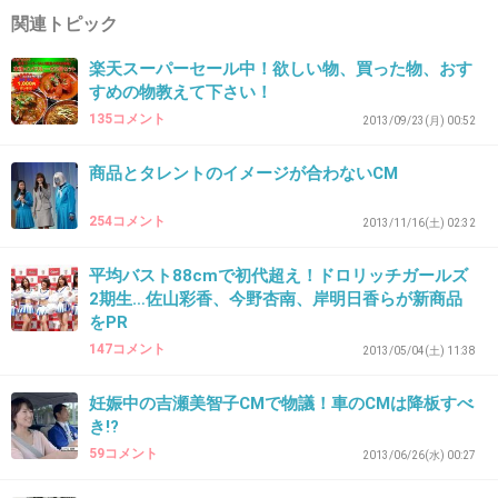
関連トピック
楽天スーパーセール中！欲しい物、買った物、おす
39. 匿名
2015/02/22(日) 21:53:23
すめの物教えて下さい！
江角マキコは高校生の時からアルソアしか使わ
135コメント
2013/09/23(月) 00:52
ないと言っていたのに、ソフィーナのＣＭ出て
商品とタレントのイメージが合わないCM
る
+503
-3
254コメント
2013/11/16(土) 02:32
平均バスト88cmで初代超え！ドロリッチガールズ
2期生…佐山彩香、今野杏南、岸明日香らが新商品
40. 匿名
2015/02/22(日) 21:53:29
をPR
皇潤の八千草薫さん
147コメント
2013/05/04(土) 11:38
+255
-18
妊娠中の吉瀬美智子CMで物議！車のCMは降板すべ
き!?
59コメント
2013/06/26(水) 00:27
41. 匿名
2015/02/22(日) 21:53:30