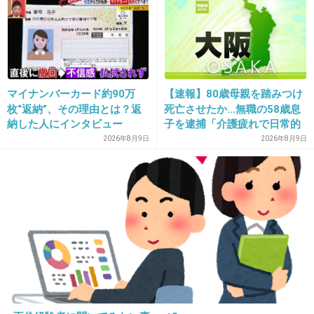
21. 匿名
2015/02/22(日) 21:49:18
SK2は使ってそう。
kateとかチープコスメは使ってないよね。
+1257
-16
マイナンバーカード約90万
【速報】80歳母親を踏みつけ
枚“返納”、その理由とは？返
死亡させたか…無職の58歳息
納した人にインタビュー
子を逮捕「介護疲れで日常的
に暴行」肋骨８本折れ体には
2026年8月9日
2026年8月9日
22. 匿名
2015/02/22(日) 21:49:18
多数の痕 大阪・岬町
叶美香さんのDHC
+538
-7
23. 匿名
2015/02/22(日) 21:49:25
だいたいほとんどの人がそうではないでしょう
か？