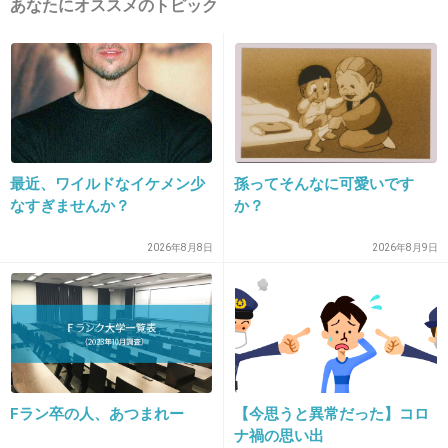
あなたにオススメのトピック
ボールドのミランダ・カー
+2106
-5
12. 匿名
2015/02/22(日) 21:48:45
叶美佳さんのDHC
最近、ワイルドなイケメン少
孫ってそんなに可愛いです
なすぎませんか？
か？
+1376
-8
2026年8月8日
2026年8月9日
13. 匿名
2015/02/22(日) 21:48:46
キムタクのTOYOTA
絶対、外車だろ(笑)
+2269
-16
Fラン卒の人、あつまれー
【今思うと異常だった】コロ
ナ禍の思い出