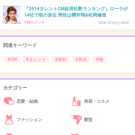
『2014タレントCM起用社数ランキング』ローラが
43. 匿名
2015/02/22(日) 21:53:53
14社で初の首位 男性は櫻井翔&松岡修造
使ってるわけないじゃん。
148コメント
2014/12/13(土) 05:53
その商品の売り上げが上がればいいだけのこ
と。
関連キーワード
イメージだよ。
#CM
#タレント
#絶対
#商品
#物
+367
-12
カテゴリー
44. 匿名
2015/02/22(日) 21:53:55
昔やってた玉木宏のミスド。
恋愛・結婚
美容・コスメ
絶対に食べてないだろーって思ってた！
+285
-37
ファッション
髪型