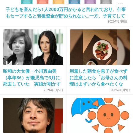
34. 匿名
2015/02/22(日) 21:51:10
子どもを産んだら1人2000万円かかると言われており、仕事
もセーブすると老後資金が貯められない…一方、子育てして
本田選手のユニクロ。。。。
いない人は潤沢な資金で悠々老後だと歪んでいるのでは？→
2026年8月8日
様々な意見
+562
-21
35. 匿名
2015/02/22(日) 21:51:55
アコム、レイク、アイフル
昭和の大女優・小川真由美
用意した朝食を息子が食べず
+502
-5
（享年86）が鹿児島で3月に
に注意したら「お母さんの料
死去していた 実娘が明かす
理はまずいから食べたくな
「毒母」の素顔と空白の晩年
い」と…「まずいなら食べな
2026年8月9日
2026年8月9日
くていい。今後は自分で食事
36. 匿名
2015/02/22(日) 21:52:01
を用意しなさい。お金は渡
す」と言った話が議論に
北大路欣也は絶対くら寿司行かないよ
+796
-4