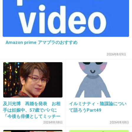
19. 匿名
2015/02/22(日) 21:49:11
軽自動車。乗ってるわけない。
Amazon prime アマプラのおすすめ
+1008
-3
2026年8月9日
20. 匿名
2015/02/22(日) 21:49:11
一般人がでてる青汁のCM。
『毎日飲んでます〜♪』
及川光博 再婚を発表 お相
イルミナティ・陰謀論につい
手は妊娠中、57歳でパパに
て語ろうPart49
+1095
-9
「今後も俳優としてミッチー
として精進」
2026年8月8日
2026年8月8日