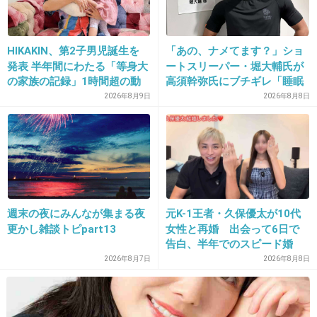
あとキムタクのカローラフィールダーも。
絶対プライベートで乗らないでしょって思う。
HIKAKIN、第2子男児誕生を
「あの、ナメてます？」ショ
発表 半年間にわたる「等身大
ートスリーパー・堀大輔氏が
+855
-4
の家族の記録」1時間超の動
高須幹弥氏にブチギレ「睡眠
画とともに感謝伝える
不足の人＝キレやすい」SNS
2026年8月9日
2026年8月8日
で物議
28. 匿名
2015/02/22(日) 21:50:19
お仕事で綾瀬さんとご一緒したことがあります
が、スキンケアは別のものを使っていると仰っ
ていました。本当に美肌で素敵な方でした。
週末の夜にみんなが集まる夜
元K-1王者・久保優太が10代
+969
-53
更かし雑談トピpart13
女性と再婚 出会って6日で
告白、半年でのスピード婚
2026年8月7日
2026年8月8日
29. 匿名
2015/02/22(日) 21:50:30
プリマヴィスタの石原さとみ