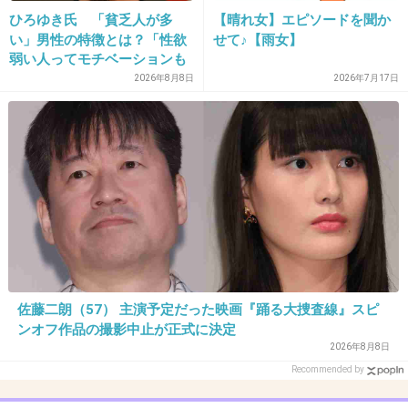
ひろゆき氏 「貧乏人が多
【晴れ女】エピソードを聞か
い」男性の特徴とは？「性欲
せて♪【雨女】
37. 匿名
2015/02/22(日) 21:52:21
弱い人ってモチベーションも
部屋にあんだけシャネルの袋置いてるなら、化
低いので貧乏人多い」
2026年8月8日
2026年7月17日
粧品もシャネル使ってそう
+1001
-8
38. 匿名
2015/02/22(日) 21:52:34
28
本当にエスケーツー使ってないって言った
佐藤二朗（57） 主演予定だった映画『踊る大捜査線』スピ
の？？けっこうあっさり教えてくれるんだね綾
ンオフ作品の撮影中止が正式に決定
2026年8月8日
瀬はるか…
Recommended by
+743
-16