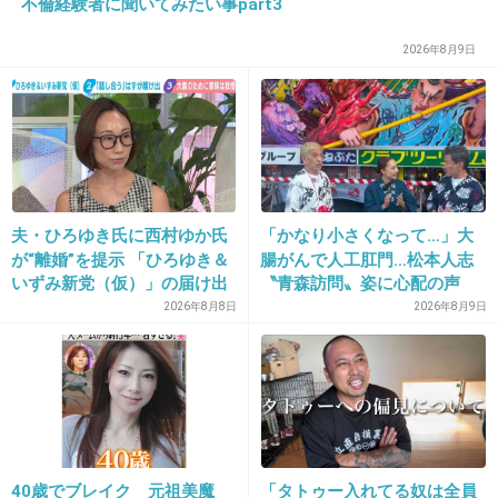
不倫経験者に聞いてみたい事part3
私たちと同じ物を使うわけがないと思われます
2026年8月9日
(＞人＜;)
洗剤くらいは一緒かな？
+553
-18
24. 匿名
2015/02/22(日) 21:49:36
夫・ひろゆき氏に西村ゆか氏
「かなり小さくなって…」大
が“離婚”を提示 「ひろゆき＆
腸がんで人工肛門…松本人志
携帯会社CMの芸能人って、絶対そこの機種使
いずみ新党（仮）」の届け出
〝青森訪問〟姿に心配の声
ってるのかな…？
を知らされず激怒「信頼関係
続々「脂肪のない感じが痛ま
2026年8月8日
2026年8月9日
が保てない状態で夫婦を続け
しい」「無理せずに」
+511
-5
るのは無理」
25. 匿名
2015/02/22(日) 21:49:43
プリウスのCMに出ている人全員
40歳でブレイク 元祖美魔
「タトゥー入れてる奴は全員