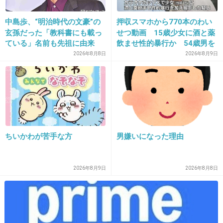
16. 匿名
2015/02/22(日) 21:49:02
中島歩、“明治時代の文豪”の
押収スマホから770本のわい
玄孫だった「教科書にも載っ
せつ動画 15歳少女に酒と薬
いちいちそんなこと気にしてCMみてるの？
ている」名前も先祖に由来
飲ませ性的暴行か 54歳男を
暇だねー
再逮捕 「薬もありますよ」
2026年8月8日
2026年8月9日
+72
-357
とSNSで誘い出し
17. 匿名
2015/02/22(日) 21:49:05
舘ひろしの軽自動車。
ちいかわが苦手な方
男嫌いになった理由
+1637
-3
2026年8月9日
2026年8月8日
18. 匿名
2015/02/22(日) 21:49:07
軽自動車
+773
-4