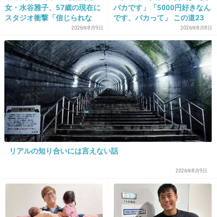
女・水谷雅子、57歳の現在に
バカです」「5000円好きなん
+601
-12
スタジオ衝撃「信じられな
です、バカって」 この道23
い」「やっぱすごいね」
年の彫り師YouTuberの動画
2026年8月9日
2026年8月8日
が話題
26. 匿名
2015/02/22(日) 21:49:53
ライザップ。笑
+497
-30
27. 匿名
2015/02/22(日) 21:50:01
リアルの知り合いには言えない話
軽自動車のCM
2026年8月9日
舘ひろしやナインティナイン、菅野美穂、玉山
鉄二