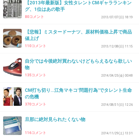
【2013年最新版】女性タレントCMギャラランキン
十年前かな
グ、1位はあの歌手
大学時代友達がツーカーの携帯使ってたんだけ
80コメント
2013/07/07(日) 18:19
ど
【悲報】ミスタードーナツ、原材料価格上昇で商品
サービス停止のお知らせみたいなのが来て
値上げ
あゆ絶対ツーカー使ってないよ！
110コメント
2013/12/08(日) 11:15
って切れてた
自分では今後絶対買わないけどもらえるなら欲しい
+233
-24
物
135コメント
2014/04/25(金) 00:48
CM打ち切り…江角マキコ"問題行為"でタレント生命
42. 匿名
2015/02/22(日) 21:53:50
の危機
松たか子の食パンのCM。
370コメント
2014/08/31(日) 12:26
あんな安い食パンを食べてるかなあ？
旦那に絶対見られたくない物
+765
-14
116コメント
2014/11/29(土) 13:31