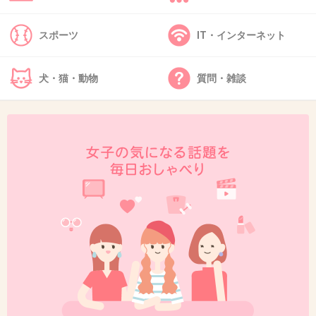
+453
-15
スポーツ
IT・インターネット
犬・猫・動物
質問・雑談
48. 匿名
2015/02/22(日) 21:56:21
松潤のエリエールのCM
オムツ使ってるわけない！(笑)
結婚もしてないし
+574
-27
49. 匿名
2015/02/22(日) 21:56:23