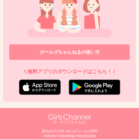
ちっちゃいねー
1件の返信
+11
-34
ガールズちゃんねるの使い方
39. 匿名
2020/09/09(水) 17:08:22
>>31
\ 無料アプリのダウンロードはこちら！ /
橋下愛の肩は…女性はなで肩が似合うと思う
+7
-13
40. 匿名
2020/09/09(水) 17:08:33
|
|
運営会社
お問い合わせ
よくある質問
>>30
|
利用規約
利⽤者情報の外部送信規律