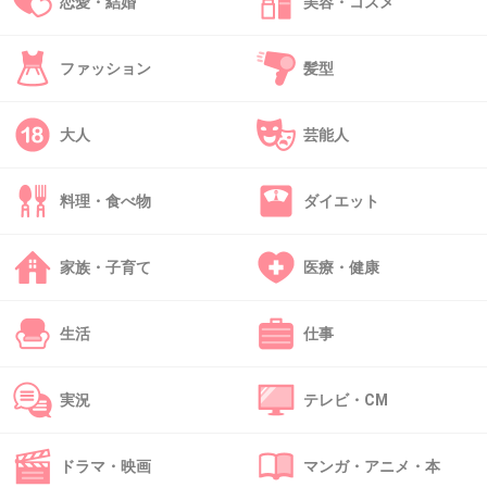
恋愛・結婚
美容・コスメ
一緒にお亮も溢れて欲しいw
ファッション
髪型
1件の返信
+72
-6
大人
芸能人
料理・食べ物
ダイエット
35. 匿名
2020/09/09(水) 17:07:05
>>22
家族・子育て
医療・健康
深谷駅前の銅像は顔の感じ意外に忠実に再現さ
生活
仕事
れてるんだな。洋装だけど。
+26
-2
実況
テレビ・CM
ドラマ・映画
マンガ・アニメ・本
36. 匿名
2020/09/09(水) 17:07:38