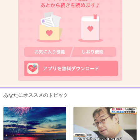
10. 匿名
2020/09/09(水) 16:54:44
いまだにお亮が大河の主演というのがしっくり
こない！
がんばってね。
+36
-14
11. 匿名
2020/09/09(水) 16:55:10
あなたにオススメのトピック
かわいらしい渋沢栄一だな
1件の返信
+142
-4