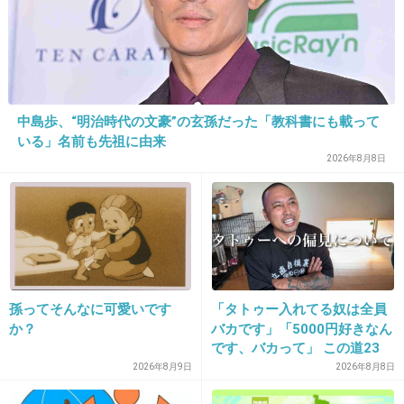
1件の返信
+74
-16
中島歩、“明治時代の文豪”の玄孫だった「教科書にも載って
いる」名前も先祖に由来
15. 匿名
2020/09/09(水) 16:58:06
2026年8月8日
動画見たけどお亮と高良君がほんわかしててあ
いちゃんがしっかり者に見えたｗ
1件の返信
+77
-3
孫ってそんなに可愛いです
「タトゥー入れてる奴は全員
か？
バカです」「5000円好きなん
です、バカって」 この道23
年の彫り師YouTuberの動画
2026年8月9日
2026年8月8日
が話題