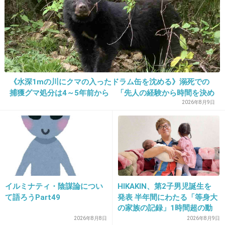
24. 匿名
2020/09/09(水) 17:01:16
>>18
1件の返信
《水深1mの川にクマの入ったドラム缶を沈める》溺死での
+7
-57
捕獲グマ処分は4～5年前から 「先人の経験から時間を決め
ていた」「溺死だけがフォーカスされ困惑」と町の担当者
2026年8月9日
25. 匿名
2020/09/09(水) 17:01:39
>>20
美人な渋沢栄一だなあw
剣道やってたんかー！そりゃ腕の見せ所だね
イルミナティ・陰謀論につい
HIKAKIN、第2子男児誕生を
え！
て語ろうPart49
発表 半年間にわたる「等身大
の家族の記録」1時間超の動
+116
-7
画とともに感謝伝える
2026年8月8日
2026年8月9日