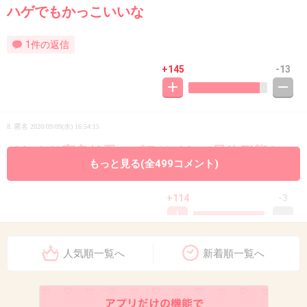
ハゲでもかっこいいな
1件の返信
+145
-13
8. 匿名
2020/09/09(水) 16:54:15
それより高良健吾のズラはそれで最終形態なの
もっと見る(全499コメント)
か？？
+114
-3
人気順一覧へ
新着順一覧へ
9. 匿名
2020/09/09(水) 16:54:22
ム、ムァイナビヴァイトーーーー
+17
-0