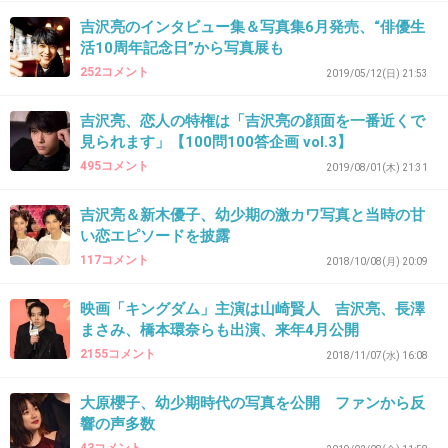
>>3
吉沢亮のインタビュー集＆写真集6月発売、“俳優生
活10周年記念日”から写真展も
実は前にやったことあるんだよ
252コメント
2019/05/12(日) 21:53
将軍の役
吉沢亮、恋人の特権は「吉沢亮の顔面を一番近くで
見られます」【100問100答企画 vol.3】
1件の返信
495コメント
2019/08/01(木) 21:31
+72
-7
吉沢亮＆新木優子、幼少期の激カワ写真と当時の甘
い恋エピソードを披露
117コメント
2018/10/08(月) 20:09
31. 匿名
2020/09/09(水) 17:03:11
映画「キングダム」主演は山崎賢人 吉沢亮、長澤
3人とも肩幅しっかりしてるから和装が似合う
まさみ、橋本環奈らも出演、来年4月公開
ね！
2155コメント
2018/11/07(水) 16:08
1件の返信
大原櫻子、幼少期時代の写真を公開 ファンから反
響の声多数
+56
-5