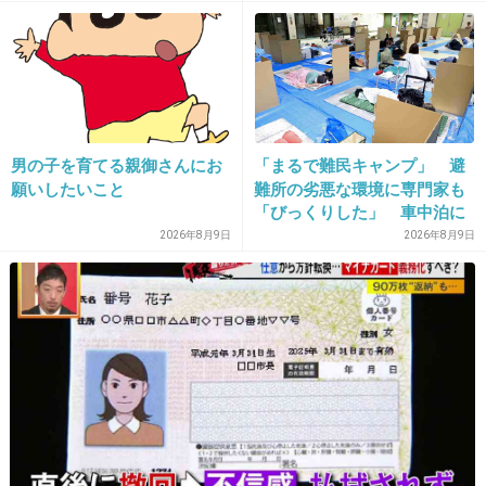
26. 匿名
2020/09/09(水) 17:01:41
髷も似合ってるね！
イケメンは上方に左右されない！
男の子を育てる親御さんにお
「まるで難民キャンプ」 避
+45
-7
願いしたいこと
難所の劣悪な環境に専門家も
「びっくりした」 車中泊に
もリスクが 「熱したフライ
2026年8月9日
2026年8月9日
パンに飛び込むようなもの」
27. 匿名
2020/09/09(水) 17:02:11
>>15
高良くんが1番お兄さんなのに1番天然さんだっ
たねw
+51
-4