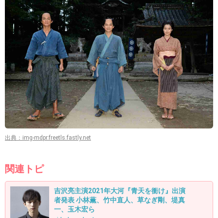
出典：img-mdpr.freetls.fastly.net
関連トピ
吉沢亮主演2021年大河『青天を衝け』出演
者発表 小林薫、竹中直人、草なぎ剛、堤真
一、玉木宏ら