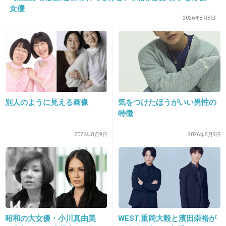
女優
18. 匿名
2020/09/09(水) 16:58:44
2026年8月8日
神聖かまってちゃんのボーカル
2件の返信
+7
-11
別人のように見える画像
気をつけたほうがいい男性の
特徴
19. 匿名
2020/09/09(水) 16:58:58
>>17
2026年8月9日
2026年8月9日
頭の形すら綺麗やな
+107
-6
20. 匿名
2020/09/09(水) 16:59:49
昭和の大女優・小川真由美
WEST.重岡大毅と濱田崇裕が