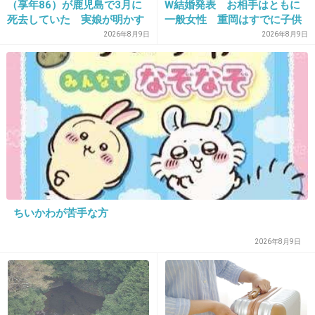
剣道9年間やってた腕前が楽しみ！
（享年86）が鹿児島で3月に
W結婚発表 お相手はともに
死去していた 実娘が明かす
一般女性 重岡はすでに子供
「毒母」の素顔と空白の晩年
も「尊い」
2026年8月9日
2026年8月9日
4件の返信
+205
-8
21. 匿名
2020/09/09(水) 17:00:11
これってまだ栄一が17とかの頃だよね？
3人とも顔が若いから違和感がなくて良いね！
+68
-4
ちいかわが苦手な方
2026年8月9日
22. 匿名
2020/09/09(水) 17:00:21
渋沢栄一本人。