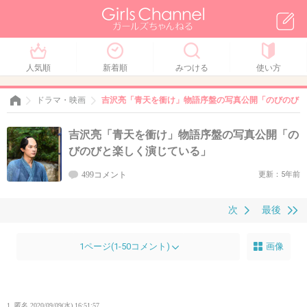
人気順
新着順
みつける
使い方
ドラマ・映画
吉沢亮「青天を衝け」物語序盤の写真公開「のびのびと
吉沢亮「青天を衝け」物語序盤の写真公開「の
びのびと楽しく演じている」
499コメント
更新：5年前
次
最後
1ページ(1-50コメント)
画像
1. 匿名
2020/09/09(水) 16:51:57