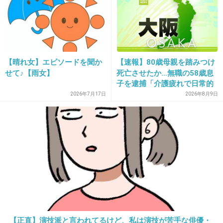
16. 匿名
2020/09/09(水) 16:58:24
みんな似たような顔だ
【晴れ女】エピソードを聞か
【速報】80歳母親を踏みつけ
せて♪【雨女】
死亡させたか…無職の58歳息
+13
-2
子を逮捕「介護疲れで日常的
に暴行」肋骨８本折れ体には
2026年7月17日
2026年8月9日
多数の痕 大阪・岬町
17. 匿名
2020/09/09(水) 16:58:28
イケメンやな
5件の返信
+206
-9
【正直】演技派と言われてるけど、私は演技が苦手な俳優・