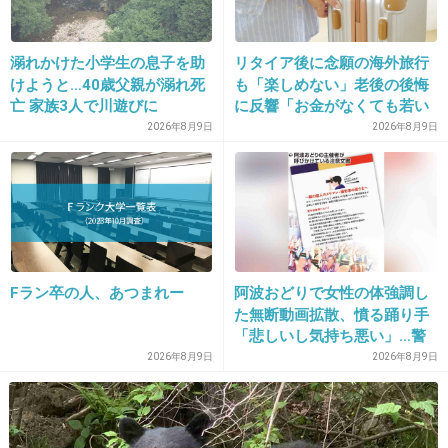
まだ和装のころ。
溺れかけた小学生の息子を助
リタイア後に念願の海外旅行
けようと…40歳父親が溺れ死
も「楽しめない」老後の後悔
2件の返信
亡 家族3人で川遊びに
に反響「お金がなくても若い
うちに？」50代以上の切実な
2026年8月9日
2026年8月9日
+66
-2
声
23. 匿名
2020/09/09(水) 17:01:08
キングダムの時も思ったけど時代劇で生えそう
な顔よね
Fラン卒の人、あつまれー
阿波おどりで女性の体強調し
た無断動画拡散、憤る踊り手
「悲しいし気持ち悪い」…警
察への相談も検討
2026年8月9日
2026年8月9日
3件の返信
+199
-10