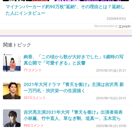
28. 匿名
2020/09/09(水) 17:02:24
マイナンバーカード約90万枚“返納”、その理由とは？返納し
た人にインタビュー
吉沢亮の肩幅？胸板があついからかな
2026年8月9日
着物がしっくりきてる
Recommended by
楽しみになってきた
関連トピック
1件の返信
絢香、「この頃から歌が大好きでした」5歳時の写
+92
-7
真公開で「可愛すぎる」と反響
71コメント
2019/03/01(金) 23:21
29. 匿名
2020/09/09(水) 17:02:26
2021年大河ドラマ『青天を衝け』主演は吉沢亮 新
一万円札・渋沢栄一の生涯描く
美形の3人だね
3215コメント
2019/09/15(日) 20:13
+58
-6
吉沢亮主演2021年大河『青天を衝け』出演者発表
小林薫、竹中直人、草なぎ剛、堤真一、玉木宏ら
992コメント
2020/08/03(月) 20:00
30. 匿名
2020/09/09(水) 17:02:59