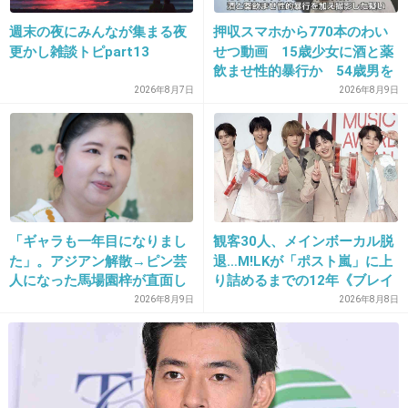
週末の夜にみんなが集まる夜
押収スマホから770本のわい
更かし雑談トピpart13
せつ動画 15歳少女に酒と薬
12. 匿名
2020/09/09(水) 16:55:32
飲ませ性的暴行か 54歳男を
ちょんまげでもカッコイイ、、、♡
再逮捕 「薬もありますよ」
2026年8月7日
2026年8月9日
とSNSで誘い出し
+96
-15
13. 匿名
2020/09/09(水) 16:57:29
3人とも雰囲気良い！！
「ギャラも一年目になりまし
観客30人、メインボーカル脱
楽しみ！！
た」。アジアン解散→ピン芸
退…M!LKが「ポスト嵐」に上
人になった馬場園梓が直面し
り詰めるまでの12年《ブレイ
+75
-9
た現実、そして携える芸人と
ク秘話》
2026年8月9日
2026年8月8日
しての矜持
14. 匿名
2020/09/09(水) 16:57:53
来年はみるよー