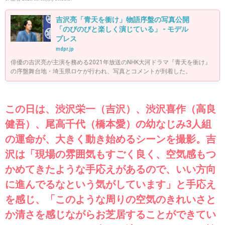
吉沢亮「青天を衝け」物語序盤の写真公開
「のびのびと楽しく演じている」 - モデル
プレス
mdpr.jp
俳優の吉沢亮が主演を務める2021年放送のNHK大河ドラマ『青天を衝け』
の序盤舞台地・埼玉県ロケが行われ、写真とコメントが到着した。
この日は、渋沢栄一（吉沢）、渋沢喜作（高良
健吾）、尾高千代（橋本愛）の幼なじみ3人組
の運命が、大きく動き始めるシーンを撮影。吉
沢は「現場の雰囲気もすごく良く、空気感もつ
かめてきたような手応えがあるので、いい方向
に進んでるなという気がしています」と手応え
を感じ、「このような周りの空気のきれいさと
か清さを感じながらお芝居することができてい