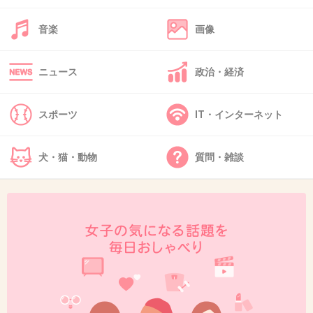
もう撮影が始まっているのか。
音楽
画像
+23
-1
ニュース
政治・経済
37. 匿名
2020/09/09(水) 17:07:43
スポーツ
IT・インターネット
1年間ずっと見れるんだね
楽しみ
犬・猫・動物
質問・雑談
殺陣のシーンあるのかな？
1件の返信
+88
-7
38. 匿名
2020/09/09(水) 17:07:44