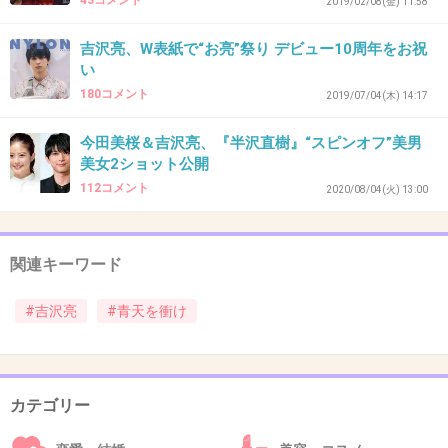
43コメント
2019/02/08(金) 11:58
吉沢亮、W表紙で“お亮”祭り デビュー10周年をお祝
32. 匿名
2020/09/09(水) 17:03:20
い
180コメント
色々大変だろうけど皆んな頑張って欲しい
2019/07/04(木) 14:17
+32
-4
今田美桜＆吉沢亮、『半沢直樹』“スピンオフ”美男
美女2ショット公開
112コメント
2020/08/04(火) 13:00
33. 匿名
2020/09/09(水) 17:04:05
橋本愛ちゃん華奢だなー！
関連キーワード
+61
-3
#吉沢亮
#青天を衝け
34. 匿名
2020/09/09(水) 17:06:12
カテゴリー
渋沢さんの地元住みなんだけど、街にご本人の
ポスターとか溢れてるから、できればご本人と