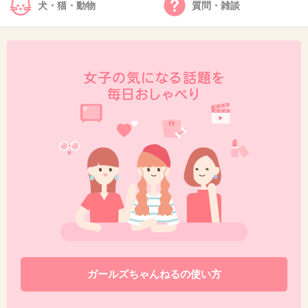
犬・猫・動物
質問・雑談
47. 匿名
2013/07/18(木) 00:04:06
聴診器にも見える
+5
-3
48. 匿名
2013/07/18(木) 02:47:50
ケミストリって解散したよね
どっちもソロでやってるって聞いた
そういえばなんかのCMで堂珍の歌流れてた様な・・・
+2
-6
49. 匿名
2013/07/18(木) 07:46:57
ガールズちゃんねるの使い方
一般人と違って知名度のある人間のTwitterは趣味ではない
よ