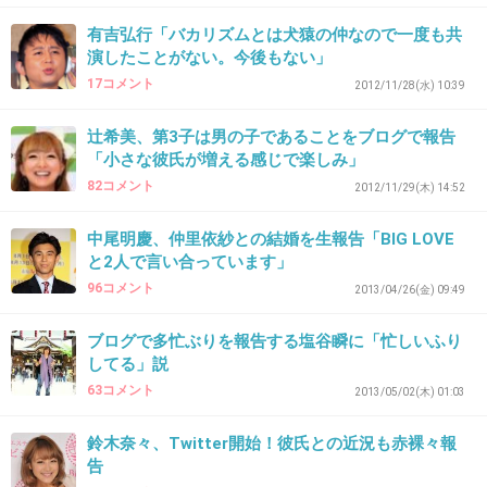
38. 匿名
2013/07/17(水) 22:05:07
有吉弘行「バカリズムとは犬猿の仲なので一度も共
安西さんと別れたあとくらいかな～～
演したことがない。今後もない」
17コメント
2012/11/28(水) 10:39
目の整形して、別人のような顔になった川畑さん
アサヤンのころのシャープな目の方が
辻希美、第3子は男の子であることをブログで報告
893さんみたいな眼力あって
「小さな彼氏が増える感じで楽しみ」
カッコ良かったのに…
82コメント
2012/11/29(木) 14:52
+12
-6
中尾明慶、仲里依紗との結婚を生報告「BIG LOVE
と2人で言い合っています」
96コメント
2013/04/26(金) 09:49
39. 匿名
2013/07/17(水) 22:06:00
6
ブログで多忙ぶりを報告する塩谷瞬に「忙しいふり
してる」説
左の髪型と右のもみあげ、何。
63コメント
2013/05/02(木) 01:03
+12
-1
鈴木奈々、Twitter開始！彼氏との近況も赤裸々報
告