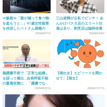
+23
-6
≪飯能≫「腹が減って食べ物
三山凌輝が公私でピンチ！ あ
を盗もうと…」91歳女性殺害
んかけパスタ店のエリート社
21. 匿名
2013/07/17(水) 21:36:17
を供述したベトナム国籍の
員は去り、割烹店は臨時休業
男、在留資格なし…奪った車
2026年8月7日
2026年8月8日
まぁ有名人となると、
で“3台追突”の逃走劇
断りなくブロックすると余計に悪評バラ撒かれ
るからね…。
適切な対応かも。
+51
-2
脳腫瘍手術で「正常な組織」
【晴れ女】エピソードを聞か
を誤って摘出…自発呼吸不能
せて♪【雨女】
の重篤状態に 「腫瘍でな
22. 匿名
2013/07/17(水) 21:38:33
い」結果出ても“勘違い”で摘
2026年8月7日
2026年7月17日
出継続 通常の生活送ってい
相方さんは怪しげな映画に出るんだよね。
た患者が手足も動かず 京大
+13
-2
病院