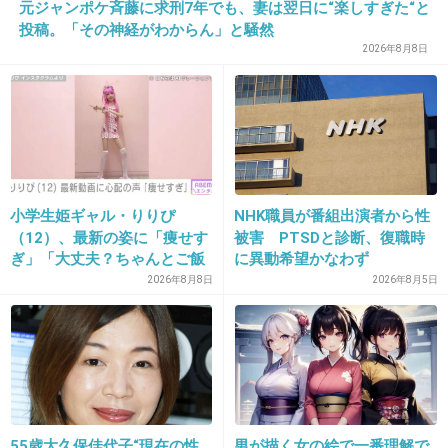
元ジャンポケ斉藤に求刑7年でも、妻は翌日に“楽しすぎた“と
も…と思う。
投稿。「その神経がわからん」と騒然
向井理とやってたシェフ役は良かったと思う。
2026年8月8日
+33
-5
17. 匿名
2013/07/17(水) 21:35:28
炎上とか叩くトピとか多いけど、ストレス発散
小学生姫ギャル・りりぴ
NHK職員が番組出演者から性
とか嫉みとかでしょ。いいなーと思うなら素直
（12）、最新の姿に「痩せす
被害 PTSDと診断、復職時
にいえばいいのに。そっちの方がみんな楽しく
ぎ」「大丈夫？ちゃんとご飯
に異動希望かなわず
食べてね」など心配の声
2026年8月8日
2026年8月5日
なるのに。ストレス発散は他の方法を探すんだ
な。
+25
-2
55歳大久保佳代子“現在の性
男が描く女の絵で一番理解で
18. 匿名
2013/07/17(水) 21:35:39