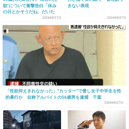
欲”について衝撃告白「休み
きない表現
ブロックしたのは普通の人ではなさそう
の日とかそうだね、だいた
い…」
2026年8月7日
2026年8月7日
+21
-0
19. 匿名
2013/07/17(水) 21:35:56
歌うまかったよね
アルバム聴いてたわ
+38
-2
「性欲抑えきれなかった」“カッター”で脅し女子中学生を性
的暴行か 自称アルバイトの56歳男を逮捕 千葉
20. 匿名
2013/07/17(水) 21:36:11
2026年8月7日
誰にでも嫉妬するバカはげデブ不細工が居るん
だよ。
可哀想。