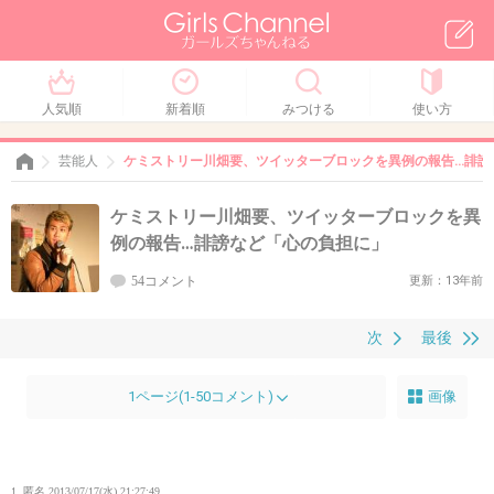
人気順
新着順
みつける
使い方
芸能人
ケミストリー川畑要、ツイッターブロックを異例の報告…誹謗
ケミストリー川畑要、ツイッターブロックを異
例の報告…誹謗など「心の負担に」
54コメント
更新：13年前
次
最後
1ページ(1-50コメント)
画像
1. 匿名
2013/07/17(水) 21:27:49