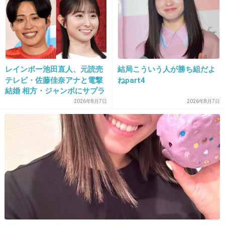
てくる人物とは
ケミストリー川畑要が離婚発表！「より良い未来のために」決断 ケミスト
た約1.7キロの追突＝静岡
リー川畑要が離婚発表「より良い未来のために」決断 ― スポニチ Sponichi
Annex 芸能男性デュオ「ＣＨＥＭＩＳＴＲＹ」（ケミストリー）の川畑要
（３４）が５日夜、自身の公式サイトで離婚を発...
+12
-2
レインボー池田直人、元読売
結局こういう人が勝ち組だよ
テレビ・佐藤佳奈アナと電撃
ねpart4
結婚 相方・ジャンボにサプラ
イズ報告
2026年8月7日
2026年8月7日
16. 匿名
2013/07/17(水) 21:35:23
まぁ芸能人だからね。
アンチがいてもおかしくない。
でもそれをいちいち気にするなら復帰しなくて