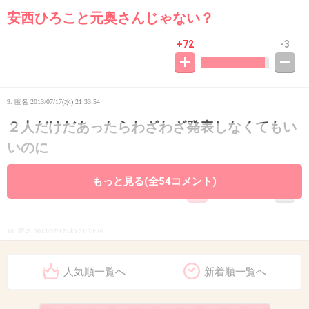
安西ひろこと元奥さんじゃない？
+72
-3
9. 匿名
2013/07/17(水) 21:33:54
２人だけだあったらわざわざ発表しなくてもい
いのに
+29
-4
もっと見る(全54コメント)
10. 匿名
2013/07/17(水) 21:34:16
じゃあ、やらなきゃ良い。
人気順一覧へ
新着順一覧へ
やめたほうが良いよー。
+22
-10