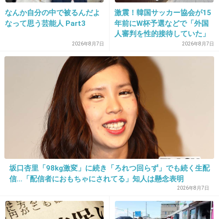
なんか自分の中で被るんだよ
激震！韓国サッカー協会が15
+37
-0
なって思う芸能人 Part3
年前にW杯予選などで「外国
人審判を性的接待していた」
疑惑のスキャンダルが発覚！
2026年8月7日
2026年8月7日
7試合20人が対象で日本人審
29. 匿名
2013/07/17(水) 21:47:22
判が含まれていたとの指摘
サングラスのイメージしかない
も…
出典：faraway.air-nifty.com
+40
-1
30. 匿名
2013/07/17(水) 21:47:49
坂口杏里「98kg激変」に続き「ろれつ回らず」でも続く生配
ケミストリーってなんで今あんまり活動してな
信…「配信者におもちゃにされてる」知人は懸念表明
いの？
2026年8月7日
+25
-0