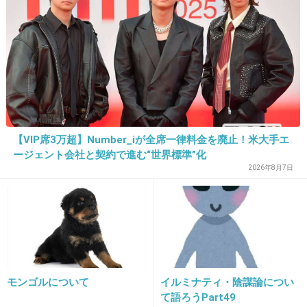
33. 匿名
2013/07/17(水) 21:55:38
有吉さんや、乙武さん
みたいにとことんやってユーザーの心掴んでみてください。ある意味 試されて
る事もわからないと…
+4
-16
【VIP席3万超】Number_iが全席一律料金を廃止！米大手エ
ージェント会社と契約で進む“世界標準”化
2026年8月7日
34. 匿名
2013/07/17(水) 21:57:49
>6の堂珍の髪型 wwwwww
+23
-2
35. 匿名
2013/07/17(水) 22:00:59
モンゴルについて
イルミナティ・陰謀論につい
て語ろうPart49
氷室みたいに放火でもされたら怖いね