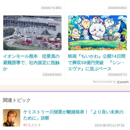
+27
-1
2026年7月28日
2026年8月8日
36. 匿名
2013/07/17(水) 22:03:02
川畑だいすきです♡なまで見たけどほんとにか
っこよかったよ！！
イオンモール熊本 従業員の
映画『ちいかわ』公開14日間
避難誘導で、社内規定に抵触
で興収50億円突破 『シン・
+23
-2
か
エヴァ』に並ぶペース
2026年8月8日
2026年8月7日
Recommended by
37. 匿名
2013/07/17(水) 22:03:20
あ～、耳サングラスの人か。
関連トピック
+10
-1
ケミストリー川畑要が離婚発表！「より良い未来の
ために」決断
61コメント
2013/05/07(火) 07:26