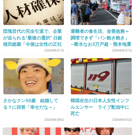
31. 匿名
2013/07/17(水) 21:48:57
>29
団塊世代の完全引退で、企業
避難者の食生活、改善急務＝
この人のサングラス真似した人いるのかな？話題になった
が迫られる“最後の選択” 日銀
調理できず「パン飽き飽き」
割に…ww
植田総裁「今後は女性の正社
―断水なお3万戸超・熊本地震
員化と外国人の人材活用が
2026年8月7日
2026年8月7日
+9
-2
鍵」
32. 匿名
2013/07/17(水) 21:54:50
ブロックされたのはアンチじゃなくてファンで
すよ。
さかなクン50歳 結婚して
韓国在住の日本人女性インフ
る？に回答「幸せだな～」
ルエンサー ライブ配信中に
好きだというベクトルが間違った方に向いちゃ
死亡
った感じの人でした。
2026年8月8日
2026年8月5日
+40
-0