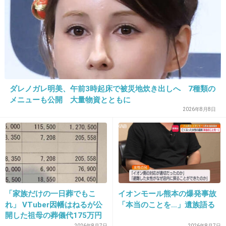
23. 匿名
2013/07/17(水) 21:39:59
歌はうまかった記憶があるけど、デビューから
色々と残念な方向へ…
+16
-4
ダレノガレ明美、午前3時起床で被災地炊き出しへ 7種類の
メニューも公開 大量物資とともに
2026年8月8日
24. 匿名
2013/07/17(水) 21:40:31
芸能人だから叩かれるのは仕方が無いとは言い切れないけ
ど、一般人より可能性は高いよね
+6
-3
「家族だけの一日葬でもこ
イオンモール熊本の爆発事故
れ」 VTuber因幡はねるが公
「本当のことを…」遺族語る
開した祖母の葬儀代175万円
25. 匿名
2013/07/17(水) 21:41:24
2026年8月7日
2026年8月7日