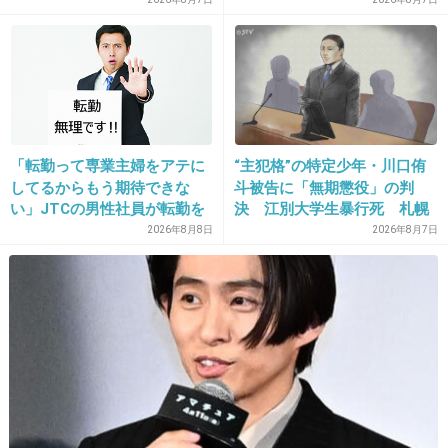
が話題
堂珍イケメン
川畑グラサンデブ
と昔は覚えてたよ。ごめんなさい。
+36
-14
「転勤って専業主婦をアテに
“主犯格”の特定少年・川口侑
してるからもう期待できな
斗被告に「無期懲役」の判
26. 匿名
2013/07/17(水) 21:43:53
い」JTCの男性社員が転勤を
決 江別大学生暴行死 札幌
命じられるも「妻は3倍稼い
地裁
2026年8月8日
2026年8月7日
昔はアサヤン見てました。面白かったし、懐か
でるので、それなら辞める」
しいわ。
と言ったら、転勤がなくなっ
た
+25
-0
27. 匿名
2013/07/17(水) 21:44:47
とりあえず頑張れ