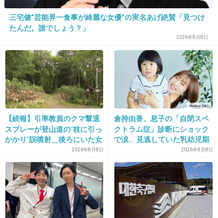
三宅健”芸能界一食事が綺麗な女優”の実名あげ絶賛「見つけ
誹謗中傷気にするな
たんだ。誰でしょう？」
+33
-3
2026年8月8日
28. 匿名
2013/07/17(水) 21:45:46
＞ブロック対象アカウントのユーザー様より、
川畑本人がプライベートで親交のある一般の方
【続報】引率教員のクマ撃退
倉持由香、息子の「自閉スペ
へＴｗｉｔｔｅｒを通じてダイレクトメールが
スプレーが登山道の"枝に引っ
クトラム症」診断にショック
送られている
かかり"誤噴射＿後ろにいた女
で涙… 見逃していた乳幼児期
子高校生の顔を直撃＿急なヒ
のサインとは
2026年8月8日
2026年8月8日
グマ出没に備え「安全装置」
誹謗中傷だけなら自分が我慢すれば済むけど、
外した状態で腰に装着＿女子
高校生はトムラウシ山からヘ
一般の友達にまで何かされるのは困るよね…
リ搬送され手当
ここまでやるってもうストーカーみたいなもん
だな。