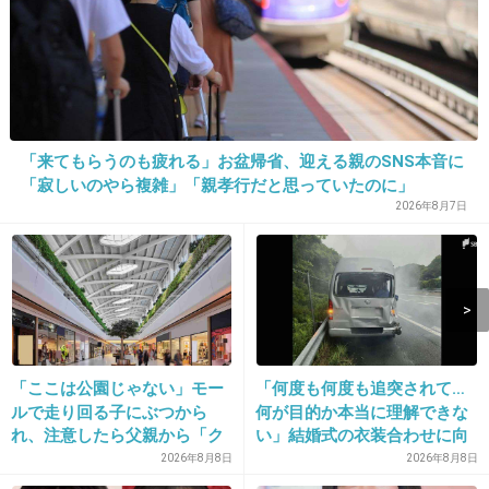
構ってちゃんか？離婚したし、ね。
+18
-10
14. 匿名
2013/07/17(水) 21:35:07
「来てもらうのも疲れる」お盆帰省、迎える親のSNS本音に
わざわざ発表いらないww
「寂しいのやら複雑」「親孝行だと思っていたのに」
2026年8月7日
+27
-8
15. 匿名
2013/07/17(水) 21:35:12
ブロックした2人ってこのトピ見て思ったけ
ど、まさか…
「ここは公園じゃない」モー
「何度も何度も追突されて…
ルで走り回る子にぶつから
何が目的か本当に理解できな
ケミストリー川畑要が離婚発表！「より良
れ、注意したら父親から「ク
い」結婚式の衣装合わせに向
い未来のために」決断
ソババア」の暴言。「子ども
かっていた夫婦が直面した
2026年8月8日
2026年8月8日
girlschannel.net
だから多めに見ろ」を強要し
「死の恐怖」東名高速で続い