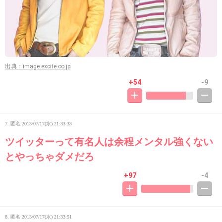
出典：image.excite.co.jp
+54
-9
7. 匿名
2013/07/17(水) 21:33:33
ツイッターって有名人は余程メンタル強くない
とやっちゃダメだろ
+97
-4
8. 匿名
2013/07/17(水) 21:33:51