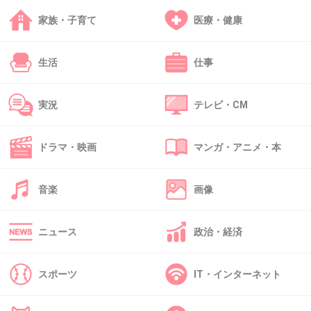
家族・子育て
医療・健康
+8
-22
生活
仕事
45. 匿名
2013/07/17(水) 22:48:53
この人の顔、子供のちんちんみたい。
実況
テレビ・CM
+5
-24
ドラマ・映画
マンガ・アニメ・本
46. 匿名
2013/07/18(木) 00:01:20
音楽
画像
ぶら下がってるサングラス
ニュース
政治・経済
真似してる奴いた～ｗ
クッソだせぇ
スポーツ
IT・インターネット
+3
-12