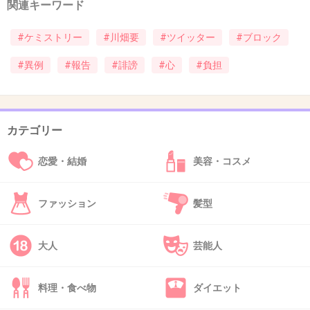
いちいち事務所が発表とか…小娘じゃないんだから…
関連キーワード
+9
-6
#ケミストリー
#川畑要
#ツイッター
#ブロック
#異例
#報告
#誹謗
#心
#負担
43. 匿名
2013/07/17(水) 22:33:11
そこまでしてもTwitterって続けなきゃダメなのかい？
カテゴリー
+8
-3
恋愛・結婚
美容・コスメ
44. 匿名
2013/07/17(水) 22:42:23
ファッション
髪型
川畑さん、応援しています(*^_^*)
堂珍子ちゃんにしつこくされたのかな？
大人
芸能人
堂珍子ちゃん、ゲイなのに既婚を選んだねσ(^_^;
平井堅子ちゃんみたいにカミングアウトして欲しかったな…
料理・食べ物
ダイエット
川畑さん、芸能人はHPで十分だよ☆