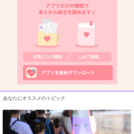
11. 匿名
2013/07/17(水) 21:34:23
この人を誹謗中傷することある？？
+80
-1
12. 匿名
2013/07/17(水) 21:34:55
この人見ると、歌より何より
安西ひろこがチラつきまくるのは私だけ？？
あなたにオススメのトピック
+108
-7
13. 匿名
2013/07/17(水) 21:35:05