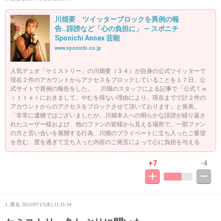
川畑要 ツイッターブロックを異例の報
告…誹謗など「心の負担に」 ― スポニチ
Sponichi Annex 芸能
www.sponichi.co.jp
人気デュオ「ケミストリー」の川畑要（３４）が自身の公式ツイッターで
現在２件のアカウントからアクセスをブロックしていることを１７日、公
式サイトで異例の報告をした。 川畑のスタッフによる記事で「公式Ｔｗ
ｉｔｔｅｒにおきまして、やむを得ない理由により、現在までで計２件の
アカウントからのアクセスをブロックさせて頂いております」と発表。
「非常に遺憾ではございましたが、川畑本人への明らかな誹謗が繰り返さ
れたユーザー様および、他のファンの皆様から見える場所で、一部ファン
の方と言い合いを展開する行為、川畑のプライベートに立ち入ったご要望
を含む、度を過ぎて立ち入った内容のご発言によって心に負担を与える
+7
-4
2. 匿名
2013/07/17(水) 21:31:34