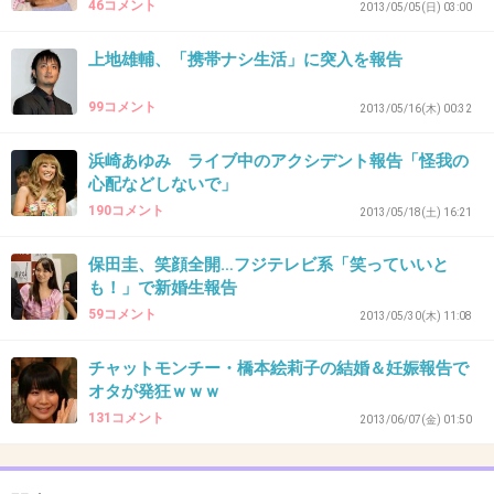
46コメント
2013/05/05(日) 03:00
40. 匿名
2013/07/17(水) 22:06:18
化学反応
上地雄輔、「携帯ナシ生活」に突入を報告
+9
-4
99コメント
2013/05/16(木) 00:32
浜崎あゆみ ライブ中のアクシデント報告「怪我の
心配などしないで」
41. 匿名
2013/07/17(水) 22:08:33
190コメント
2013/05/18(土) 16:21
>>32
それって、ブロックしたら逆にアブナイことし
保田圭、笑顔全開…フジテレビ系「笑っていいと
も！」で新婚生報告
ちゃうような人なんじゃないの？(ﾟДﾟ;)
59コメント
2013/05/30(木) 11:08
自殺とか、ストーキングとか…
チャットモンチー・橋本絵莉子の結婚＆妊娠報告で
+12
-0
オタが発狂ｗｗｗ
131コメント
2013/06/07(金) 01:50
42. 匿名
2013/07/17(水) 22:23:51