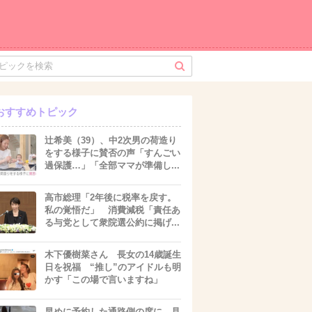
おすすめトピック
辻希美（39）、中2次男の荷造り
をする様子に賛否の声「すんごい
過保護…」「全部ママが準備し...
高市総理「2年後に税率を戻す。
私の覚悟だ」 消費減税「責任あ
る与党として衆院選公約に掲げ...
木下優樹菜さん 長女の14歳誕生
日を祝福 “推し”のアイドルも明
かす「この場で言いますね」
早めに予約した通路側の席に、見