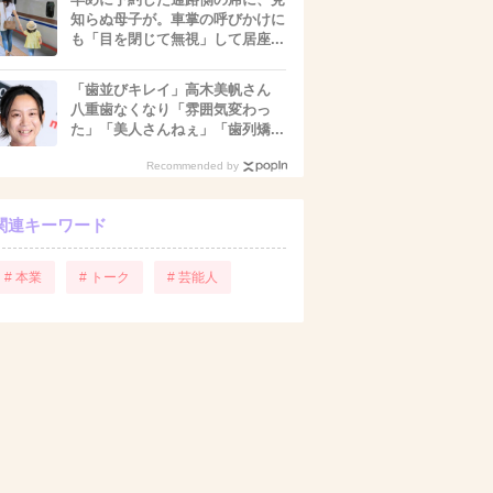
知らぬ母子が。車掌の呼びかけに
も「目を閉じて無視」して居座...
「歯並びキレイ」高木美帆さん
八重歯なくなり「雰囲気変わっ
た」「美人さんねぇ」「歯列矯...
Recommended by
関連キーワード
# 本業
# トーク
# 芸能人