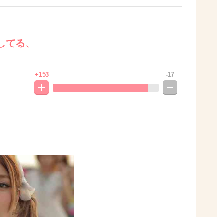
してる、
+153
-17