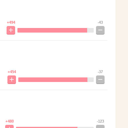
+494
-43
+454
-37
+480
-123