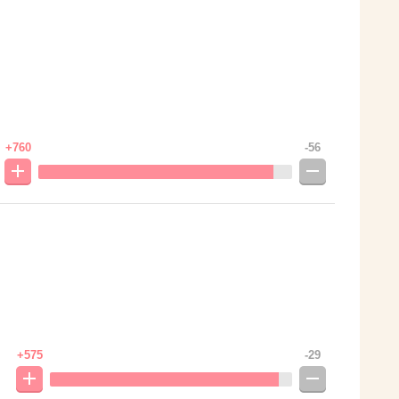
+760
-56
+575
-29