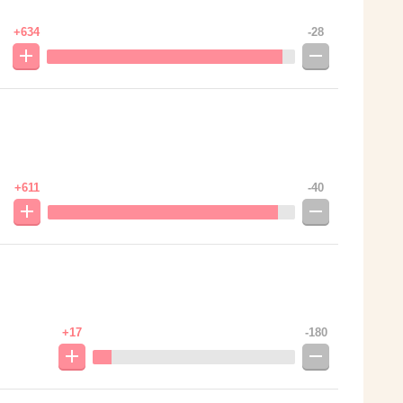
+634
-28
+611
-40
+17
-180