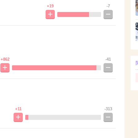
+19
-7
+862
-41
+11
-313