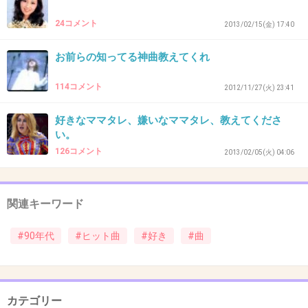
90年代と言えば岡本真夜
24コメント
+29
2013/02/15(金) 17:40
-2
お前らの知ってる神曲教えてくれ
39. 匿名
2012/12/22(土) 08:33:10
114コメント
2012/11/27(火) 23:41
この時期になるとカズンの冬のファンタジーを
好きなママタレ、嫌いなママタレ、教えてくださ
聞きたくなります
い。
126コメント
2013/02/05(火) 04:06
+26
-4
関連キーワード
40. 匿名
2012/12/22(土) 08:33:53
＞37
#90年代
#ヒット曲
#好き
#曲
「LA・LA・LA LOVE SONG」ね。
カテゴリー