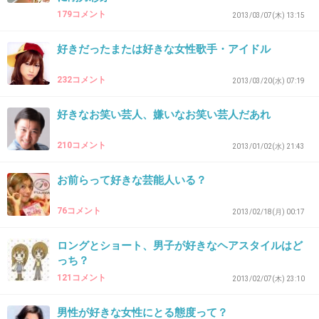
+93
-4
179コメント
2013/03/07(木) 13:15
好きだったまたは好きな女性歌手・アイドル
36. 匿名
2012/12/22(土) 08:30:12
232コメント
2013/03/20(水) 07:19
藤井フミヤならAnother Orionが好きでした！
好きなお笑い芸人、嫌いなお笑い芸人だあれ
+39
-5
210コメント
2013/01/02(水) 21:43
お前らって好きな芸能人いる？
37. 匿名
2012/12/22(土) 08:31:03
久保田利伸 with Naomi Campbell
76コメント
2013/02/18(月) 00:17
+46
-1
ロングとショート、男子が好きなヘアスタイルはど
っち？
121コメント
2013/02/07(木) 23:10
38. 匿名
2012/12/22(土) 08:32:13
男性が好きな女性にとる態度って？