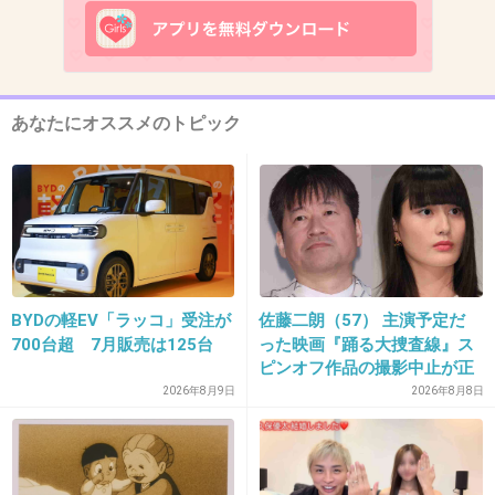
グループ名が思い出せないけど、
まいっか～ とか、だよね～ とか歌ってたラッ
プ調の曲、当時小学生低学年だったけど真似し
て歌ってました
あなたにオススメのトピック
+35
-4
13. 匿名
2012/12/22(土) 08:14:27
小松未歩の曲！
BYDの軽EV「ラッコ」受注が
佐藤二朗（57） 主演予定だ
+31
-4
700台超 7月販売は125台
った映画『踊る大捜査線』ス
ピンオフ作品の撮影中止が正
式に決定
2026年8月9日
2026年8月8日
14. 匿名
2012/12/22(土) 08:15:05
浜ちゃんのWOW WAR TONIGHT は馬鹿売れし