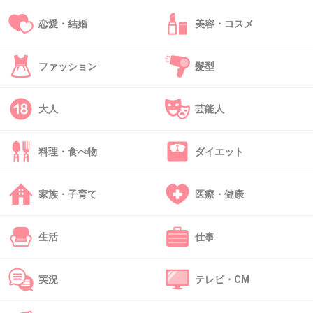
私も好き。
恋愛・結婚
美容・コスメ
トップモデルのナオミとコラボしたのは衝撃的
ファッション
髪型
だった。
+53
-3
大人
芸能人
料理・食べ物
ダイエット
41. 匿名
2012/12/22(土) 08:33:54
相川七瀬じゃない？？
家族・子育て
医療・健康
+42
-5
生活
仕事
42. 匿名
2012/12/22(土) 08:35:42
実況
テレビ・CM
小沢健二の痛快ウキウキ通り