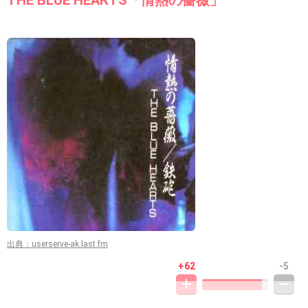
THE BLUE HEARTS「情熱の薔薇」
出典：userserve-ak.last.fm
+62
-5