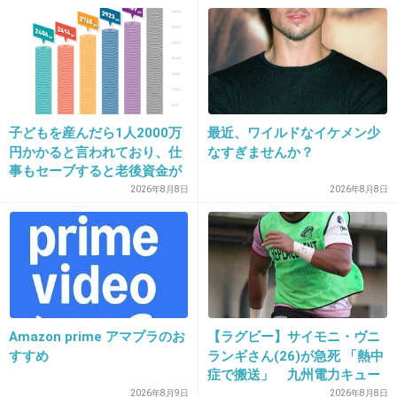
16. 匿名
2012/12/22(土) 08:16:59
マイリトルラバー
+44
-7
子どもを産んだら1人2000万
最近、ワイルドなイケメン少
円かかると言われており、仕
なすぎませんか？
事もセーブすると老後資金が
貯められない…一方、子育て
2026年8月8日
2026年8月8日
17. 匿名
2012/12/22(土) 08:17:44
していない人は潤沢な資金で
悠々老後だと歪んでいるので
シャ乱Qのシングルベッド！！
は？→様々な意見
+46
-4
Amazon prime アマプラのお
【ラグビー】サイモニ・ヴニ
18. 匿名
2012/12/22(土) 08:18:30
すすめ
ランギさん(26)が急死 「熱中
チャゲ＆飛鳥の『SAY YES』。
症で搬送」 九州電力キュー
デンヴォルテクスで練習中
2026年8月9日
2026年8月8日