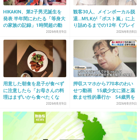
32. 匿名
2012/12/22(土) 08:28:37
HIKAKIN、第2子男児誕生を
観客30人、メインボーカル脱
発表 半年間にわたる「等身大
退…M!LKが「ポスト嵐」に上
ポケビ
の家族の記録」1時間超の動
り詰めるまでの12年《ブレイ
画とともに感謝伝える
ク秘話》
2026年8月9日
+42
2026年8月8日
-3
33. 匿名
2012/12/22(土) 08:28:44
CAN YOU CELEBRATEが好きでした。
用意した朝食を息子が食べず
押収スマホから770本のわい
高1の時でしたが、歌を聴きながら「早く結婚
に注意したら「お母さんの料
せつ動画 15歳少女に酒と薬
理はまずいから食べたくな
飲ませ性的暴行か 54歳男を
したい♡」「私のダンナさんはどんな人だろ
い」と…「まずいなら食べな
再逮捕 「薬もありますよ」
2026年8月9日
2026年8月9日
う？」と妄想していました。
くていい。今後は自分で食事
とSNSで誘い出し
を用意しなさい。お金は渡
す」と言った話が議論に
そんなおバカな女子高生でしたが、今は結婚し
て幸せに暮らしております。