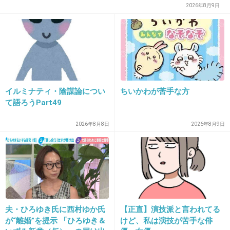
2026年8月9日
GLAYのHOWEVER
+66
-6
28. 匿名
2012/12/22(土) 08:26:50
藤井フミヤ ＴＲＵＥ ＬＯＶＥ
イルミナティ・陰謀論につい
ちいかわが苦手な方
て語ろうPart49
+40
-4
2026年8月8日
2026年8月9日
29. 匿名
2012/12/22(土) 08:27:16
真夏の果実
サザンオールスターズ
夫・ひろゆき氏に西村ゆか氏
【正直】演技派と言われてる
素晴らしく綺麗なメロディー。
が“離婚”を提示 「ひろゆき＆
けど、私は演技が苦手な俳