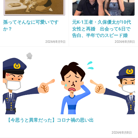
たよね～！
紅白に松っちゃんが出てきた時はビックリした
w
孫ってそんなに可愛いです
元K-1王者・久保優太が10代
か？
女性と再婚 出会って6日で
+53
-2
告白、半年でのスピード婚
2026年8月9日
2026年8月8日
15. 匿名
2012/12/22(土) 08:16:45
私はMY LITTLE LOVER が好きでした。
ボーカルの透明感のある声は良かったですね。
+105
-7
【今思うと異常だった】コロナ禍の思い出
2026年8月8日