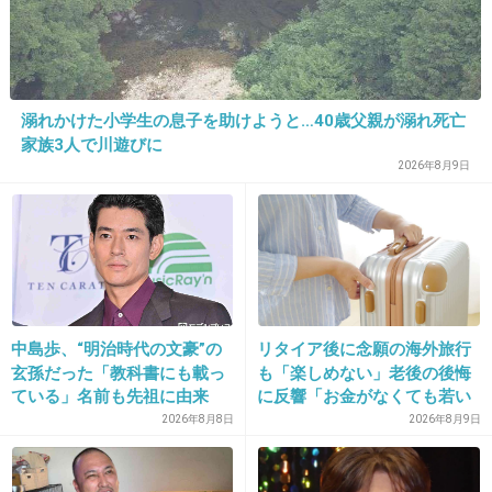
+101
-5
23. 匿名
2012/12/22(土) 08:24:59
溺れかけた小学生の息子を助けようと…40歳父親が溺れ死亡
家族3人で川遊びに
globeはFACEが好き
2026年8月9日
+61
-2
24. 匿名
2012/12/22(土) 08:25:42
この時期ってV系も流行ったよね！
中島歩、“明治時代の文豪”の
リタイア後に念願の海外旅行
私はLUNA SEA大好きだったな
玄孫だった「教科書にも載っ
も「楽しめない」老後の後悔
ている」名前も先祖に由来
に反響「お金がなくても若い
+31
-8
うちに？」50代以上の切実な
2026年8月8日
2026年8月9日
声
25. 匿名
2012/12/22(土) 08:26:04