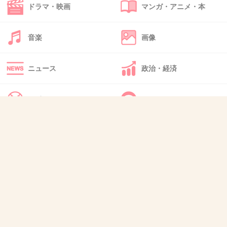
ドラマ・映画
マンガ・アニメ・本
+53
-8
音楽
画像
43. 匿名
2012/12/22(土) 08:36:50
川本真琴のDNAかな。
ニュース
政治・経済
ショートカットが似合っていて可愛かった！
スポーツ
IT・インターネット
+42
-2
犬・猫・動物
質問・雑談
44. 匿名
2012/12/22(土) 08:37:49
THE YELLOW MONKEY
+59
-2
45. 匿名
2012/12/22(土) 08:37:52