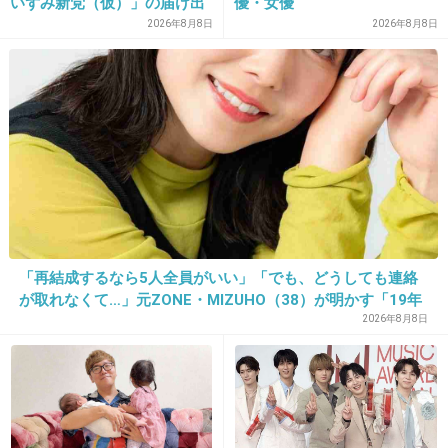
いずみ新党（仮）」の届け出
優・女優
+59
-1
を知らされず激怒「信頼関係
2026年8月8日
2026年8月8日
が保てない状態で夫婦を続け
るのは無理」
30. 匿名
2012/12/22(土) 08:28:00
私のなかではL⇔Rですね。
+39
-3
31. 匿名
2012/12/22(土) 08:28:22
「再結成するなら5人全員がいい」「でも、どうしても連絡
やっぱり安室奈美恵！
が取れなくて…」元ZONE・MIZUHO（38）が明かす「19年
ぶりに芸能界復帰」した本当の理由
2026年8月8日
スーパーモンキーズの時からこの人凄いって思
ってた。
+77
-5