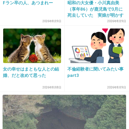
Fラン卒の人、あつまれー
昭和の大女優・小川真由美
（享年86）が鹿児島で3月に
死去していた 実娘が明かす
+62
-8
「毒母」の素顔と空白の晩年
2026年8月9日
2026年8月9日
21. 匿名
2012/12/22(土) 08:20:56
>１２
EAST END×YURIじゃないですか？？
女の幸せはまともな人との結
不倫経験者に聞いてみたい事
+12
-0
婚、だと改めて思った
part3
2026年8月8日
2026年8月9日
22. 匿名
2012/12/22(土) 08:22:56
JUDY AND MARYだね！
初めて聞いたのはめちゃモテのエンディングで
聞いた！