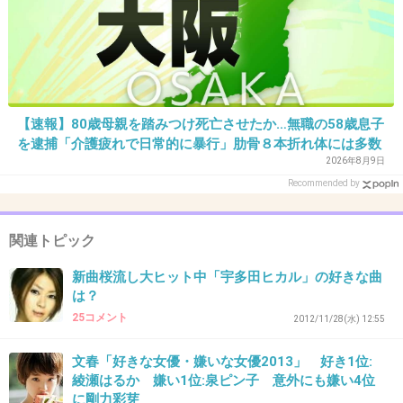
+58
-3
【速報】80歳母親を踏みつけ死亡させたか…無職の58歳息子
を逮捕「介護疲れで日常的に暴行」肋骨８本折れ体には多数
34. 匿名
2012/12/22(土) 08:29:15
の痕 大阪・岬町
2026年8月9日
ポケットビスケッツは売れたよね～
Recommended by
+35
-0
関連トピック
新曲桜流し大ヒット中「宇多田ヒカル」の好きな曲
35. 匿名
2012/12/22(土) 08:29:50
は？
25コメント
2012/11/28(水) 12:55
ミスチルの
Tomorrow never knows
文春「好きな女優・嫌いな女優2013」 好き1位:
綾瀬はるか 嫌い1位:泉ピン子 意外にも嫌い4位
に剛力彩芽