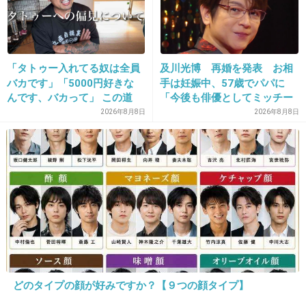
オリジナルラブのプライマル。
鈴木京香と大沢たかおがでてたドラマの主題歌
で
「タトゥー入れてる奴は全員
及川光博 再婚を発表 お相
ドラマの雰囲気ともピッタリでした。
バカです」「5000円好きな
手は妊娠中、57歳でパパに
んです、バカって」 この道
「今後も俳優としてミッチー
+44
-1
23年の彫り師YouTuberの動
として精進」
2026年8月8日
2026年8月8日
画が話題
26. 匿名
2012/12/22(土) 08:26:25
FIELD OF VIEW
懐かしいwww
+42
-2
どのタイプの顔が好みですか？【９つの顔タイプ】
27. 匿名
2012/12/22(土) 08:26:37