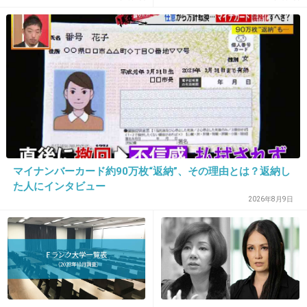
ベタだけどドラマも好き。
+47
-3
19. 匿名
2012/12/22(土) 08:19:17
大黒摩季はよく聞いていたかな
+73
-2
マイナンバーカード約90万枚“返納”、その理由とは？返納し
た人にインタビュー
20. 匿名
2012/12/22(土) 08:20:31
2026年8月9日
終わりなき旅
Mr.Children
壁にぶち当たって悩んでる人に聴いて欲しい歌
です