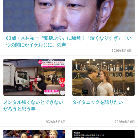
それで少しは勉強になったんじゃないかな？
+12
-4
63歳・木村祐一〝変貌ぶり〟に騒然！「渋くなりすぎ」「い
22. 匿名
2012/11/21(水) 14:15:31
つの間にかイケおじに」の声
2026年8月6日
mixiに仲間の悪口書きまくる子って恐いよ。
見てて気分悪くなるわ。
+21
-3
メンタル強くないとできない
タイタニックを語りたい
23. 匿名
2012/11/21(水) 14:23:35
だろうと思う事
旦那が夜仕事をしている間にイロイロな男を食ってる女。
2026年8月6日
+12
2026年8月6日
-4