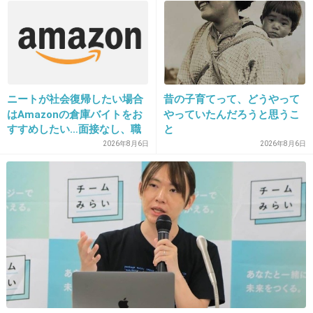
+21
-7
36. 匿名
2012/11/21(水) 18:00:26
ニートが社会復帰したい場合
昔の子育てって、どうやって
何よりも他人が自分より幸せになっていくのを
はAmazonの倉庫バイトをお
やっていたんだろうと思うこ
恐れている
すすめしたい…面接なし、職
と
友達が落ち込んでいれば親身になっているフリ
場は綺麗、ドリンクバー無料
2026年8月6日
2026年8月6日
→賛否両論、場所によって全
をして追いつめてゆく
然違う「コンビニバイトの方
がマシ」との声も
+28
-3
37. 匿名
2012/11/21(水) 18:32:09
隣が気になってしょうがないじゃありませんか
+5
-2