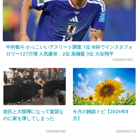
33. 匿名
2012/11/21(水) 17:19:33
可愛い女の子のスッピン
+6
-1
中村敬斗 かっこいいアスリート調査 1位 W杯でインスタフォ
ロワー127万増 人気爆発 …2位 高橋藍 3位 大谷翔平
2026年8月6日
34. 匿名
2012/11/21(水) 17:40:18
余裕で彼氏の友達と何人もやりまくってる友人
がいるｗ狭い世界なのに怖くないのかねｗ
+16
-1
彼氏と大喧嘩になって賃貸な
今月の雑談トピ【2026年8
のに家を壊してしまった
月】
35. 匿名
2012/11/21(水) 17:41:33
2026年8月6日
2026年8月1日
こういうとこに悪口書いてる女ｗｗ