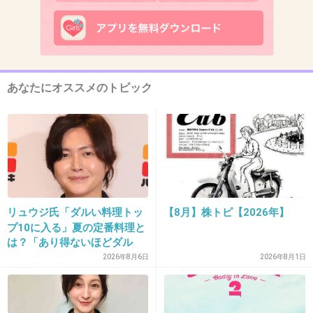
12. 匿名
2012/11/21(水) 12:59:56
自分自身がそうなんだが、嫌いな男性とでも、
あなたにオススメのトピック
普通にしゃべれる。
しかし、友達には、その人の悪口を結構言って
たりする。
私って、十分、怖い女だ(爆)
+26
-7
リュウジ氏「ダルい料理トッ
【8月】株トピ【2026年】
プ10に入る」夏の定番料理と
は？「あり得ないほどダル
13. 匿名
2012/11/21(水) 13:05:37
い」
2026年8月6日
2026年8月1日
「男の産婦人科の先生って嫌よね」って言って
いた友人が、