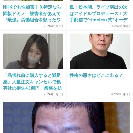
NHKでも性加害！Ｘ特定なら
嵐・松本潤、ライブ演出の次
降板ドミノ 被害者があえて
はアイドルプロデュース！大
〝最強〟労働組合を頼ったワ
手配信で“timelesz式”オーデ
20. 匿名
2012/11/21(水) 14:13:46
ケ
ィション番組が進行中か
2026年8月6日
2026年8月5日
こういうの見てると一つは自分に当てはまるよ
ね。
結論：女は怖い
+40
-5
「品切れ前に購入すると満足
性格の悪さはどこに出る？
感」大量注文キャンセルで集
英社の損失43億円 業務を妨
害した疑いで32歳女を逮捕
21. 匿名
2012/11/21(水) 14:14:13
2026年8月6日
2026年8月6日
いるよね、人のものが欲しくなるオンナ。
自分の手に入るまではあの手この手で迫るクセに、手に入
った途端散々貢がせてポイ。
結果、相手の男が発狂してストーカーになり警察沙汰にな
ってたよww