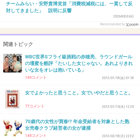
チームみらい・安野貴博党首「消費税減税には、一貫して反
対してきました」 説明に反響
2026年8月6日
38. 匿名
2012/11/21(水) 19:16:58
Recommended by
嫌いな男にでも好きな振りが出来るｗｗｗ
+9
-2
関連トピック
WBC世界Sフライ級挑戦の赤穂亮、ラウンドガール
の壇蜜を酷評「たいした女じゃない。あれよりきれ
39. 匿名
2012/11/21(水) 19:22:31
いな女をオレは抱いている」
可愛いと思ってないくせに「可愛い」って言葉
140コメント
2013/01/18(金) 01:18
を使って相手を馬鹿にする女って恐いｗ
女でよかったと思うこと。女でいやだと思うこと。
+24
-2
77コメント
2013/01/10(木) 12:20
70歳代の女性が買春!? 年金受給者を対象とした熟
40. 匿名
2012/11/21(水) 19:41:21
女売春クラブ経営者の女が逮捕
うけるーって言いながらも目が笑ってない
148コメント
2013/02/18(月) 22:32