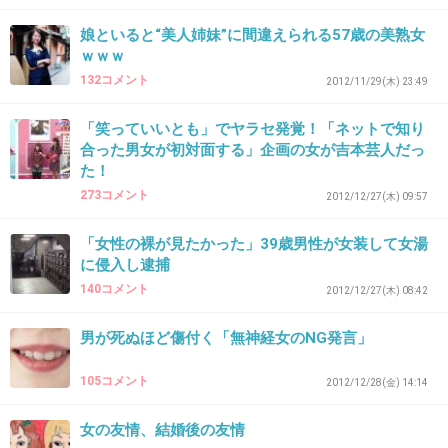
+23
-2
娘といると“美人姉妹”に間違えられる57歳の美熟女
ｗｗｗ
132コメント
2012/11/29(木) 23:49
41. 匿名
2012/11/21(水) 20:23:12
「笑っていいとも」でヤラセ発覚！「ネットで知り
友達が横で寝てるのにその子の彼氏とやっちゃ
合った男女が初対面する」企画の女が吉本芸人だっ
た！
った知人
273コメント
2012/12/27(木) 09:57
+13
-3
「女性の裸が見たかった」39歳男性が女装して女湯
に侵入し逮捕
140コメント
2012/12/27(木) 08:42
42. 匿名
2012/11/21(水) 21:46:30
韓流ドラマに出てくる女が大抵の場合怖い。
男が死ぬほど傷付く「無神経女のNG発言」
直接怖いのやら、腹黒くて怖いのやらオンパレードで韓国
には住めないと思った。
105コメント
2012/12/28(金) 14:14
+11
-4
女の友情、結婚後の友情