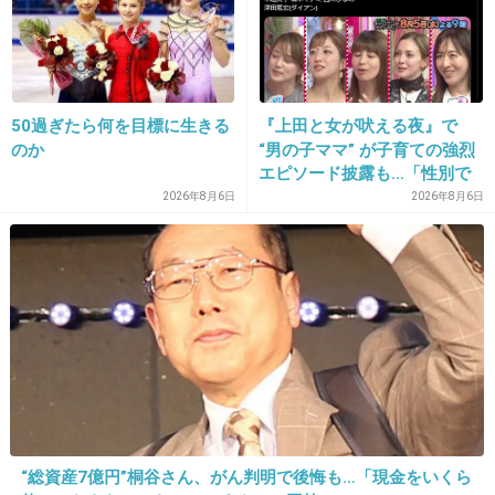
24. 匿名
2012/11/21(水) 14:28:32
彼のランチは300円、私のランチは2500円
+36
-4
50過ぎたら何を目標に生きる
『上田と女が吠える夜』で
のか
“男の子ママ” が子育ての強烈
エピソード披露も…「性別で
決めんな」一部視聴者から違
2026年8月6日
2026年8月6日
25. 匿名
2012/11/21(水) 14:38:51
和感
情報好きには気をつけろ！
+21
-2
26. 匿名
2012/11/21(水) 14:44:23
絶対に秘密を守れない女。
「誰にも言わないから」という言葉は信用でき
“総資産7億円”桐谷さん、がん判明で後悔も…「現金をいくら
ない。