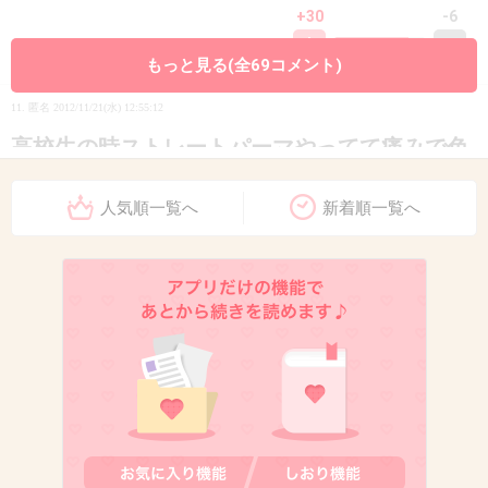
+30
-6
もっと見る(全69コメント)
11. 匿名
2012/11/21(水) 12:55:12
高校生の時ストレートパーマやってて痛みで色
が落ちて黒髪が茶髪になりかけてた時、あんま
人気順一覧へ
新着順一覧へ
り喋ったことない子がいきなり背中触ってきて
ニコニコしながら「背中に髪付いてるよ」って
言ったから、取ってくれたのかと思ってお礼言
った。
そしたらその子は取った髪を持ったままいつも
つるんでるグループのとこに行って「茶色だ」
「やっぱ染めてんじゃないの？」ってこっちを
チラチラ見ながら話してた。
+32
-10