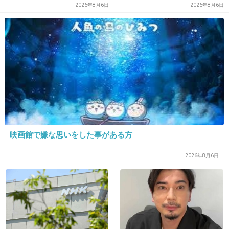
女友達同士で別れさせようと必死になってるｗ
2026年8月6日
2026年8月6日
他人の不幸は何とやら…
+18
-6
18. 匿名
2012/11/21(水) 14:02:33
彼氏の外出中にさびしくてヒステリー起こし自殺騒ぎにま
で発展w
+15
-7
映画館で嫌な思いをした事がある方
2026年8月6日
19. 匿名
2012/11/21(水) 14:05:09
彼が帰宅すると暗闇のなかで手首を切ってい
る。
+21
-5