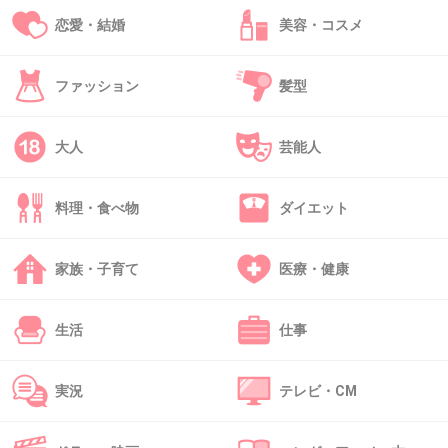
食べ終わった後『歯に海苔付いてない？』
恋愛・結婚
美容・コスメ
って聞かれて思いっきり付いてたのに
ファッション
髪型
『付いてない！』って言った自分。
大人
芸能人
自信なかったのかなぁー
料理・食べ物
ダイエット
コンプレックスの塊だったからなぁー
今は人間皆同じと思えるようになったw
家族・子育て
医療・健康
そしてその友達はたった1人の親友になりましたw
生活
仕事
+8
-4
実況
テレビ・CM
45. 匿名
2012/11/21(水) 23:19:27