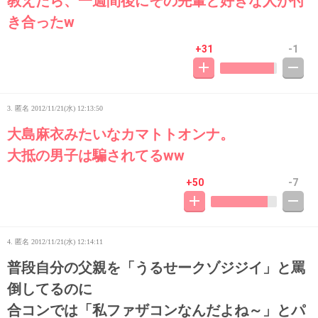
教えたら、一週間後にその先輩と好きな人が付
き合ったw
+31
-1
3. 匿名
2012/11/21(水) 12:13:50
大島麻衣みたいなカマトトオンナ。
大抵の男子は騙されてるww
+50
-7
4. 匿名
2012/11/21(水) 12:14:11
普段自分の父親を「うるせークゾジジイ」と罵
倒してるのに
合コンでは「私ファザコンなんだよね～」とパ