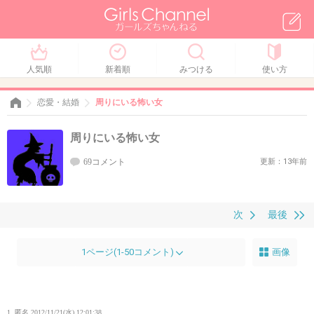
人気順
新着順
みつける
使い方
恋愛・結婚
周りにいる怖い女
周りにいる怖い女
69コメント
更新：13年前
次
最後
1ページ(1-50コメント)
画像
1. 匿名
2012/11/21(水) 12:01:38