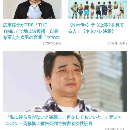
産婦人科の先生と見合い結婚をしていたのに
は、ドン引きした。
+22
-5
広末涼子がTBS「THE
【Netflix】ラヴ上等2を見て
TIME,」で地上波復帰 自身
る人！【ネタバレ注意】
を変えた次男の言葉「ママの
ファンの人なら、知りたいん
2026年8月6日
2026年8月4日
14. 匿名
2012/11/21(水) 13:07:58
じゃないか」
うちの職場は表面上仲良さそうにしているが、
誰かがいなくなるとその人の悪口が始まる。
+40
-5
15. 匿名
2012/11/21(水) 13:09:27
女に悪口禁止にしたら死んじゃうかもしれない
「私に後ろ盾がないと確認し、何をしてもいいと…」元ジャ
な…
ンポケ・斉藤慎二被告公判で被害者女性証言
2026年8月6日