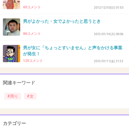
65コメント
2012/12/30(日) 01:50
43. 匿名
2012/11/21(水) 21:49:25
男がよかった・女でよかったと思うとき
彼の事を分かってあげられるのは私だけ
彼の事を幸せにしてあげられるのは私だけ
86コメント
2013/01/14(月) 00:06
彼は私がいないとダメになってしまうの
本当のあなたを受け止められるのは私だけ
男が女に「ちょっとすいません」と声をかける事案
運命って、あると思うの
が発生！
125コメント
2013/01/11(金) 21:32
+10
-7
関連キーワード
44. 匿名
2012/11/21(水) 23:08:59
#周り
#女
昔の話。
めちゃ可愛い女友達とたこ焼き食べてて
カテゴリー