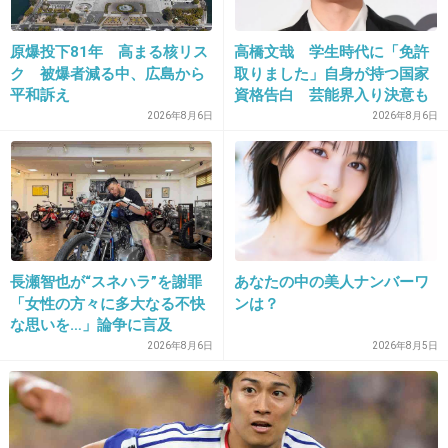
まう…
原爆投下81年 高まる核リス
高橋文哉 学生時代に「免許
+20
-6
ク 被爆者減る中、広島から
取りました」自身が持つ国家
平和訴え
資格告白 芸能界入り決意も
母と「お互いの約束」で
2026年8月6日
2026年8月6日
31. 匿名
2012/11/21(水) 17:19:03
｢誰にも言わないから〜」と言われたので仕
方なく言った秘密の情報｡
2日後くらいにすごーく広まってたww
+22
-3
長瀬智也が“スネハラ”を謝罪
あなたの中の美人ナンバーワ
「女性の方々に多大なる不快
ンは？
な思いを…」論争に言及
2026年8月6日
2026年8月5日
32. 匿名
2012/11/21(水) 17:19:17
可愛い女の子のスッピン
+12
-3