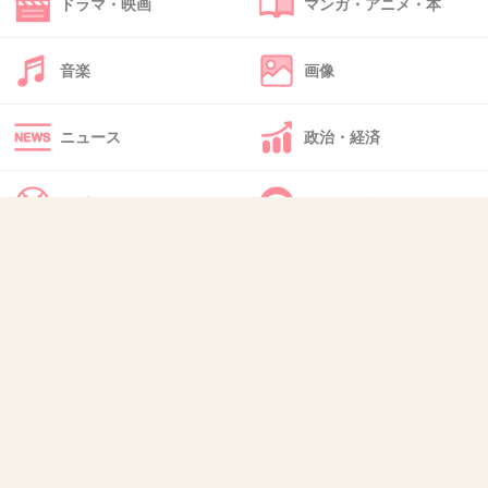
ドラマ・映画
マンガ・アニメ・本
ダイエット中がバレて太ってるからって言った
ら、全然太ってないじゃん痩せなくて良いよ！
音楽
画像
っていう女
身長165で体重65もあったら、少しは痩せるべ
ニュース
政治・経済
きだろ
+16
-2
スポーツ
IT・インターネット
犬・猫・動物
質問・雑談
46. 匿名
2012/11/21(水) 23:23:55
"○○ちゃんだから話すけど…"
って誰にでも人の秘密をペラペラと喋る女
コエーw