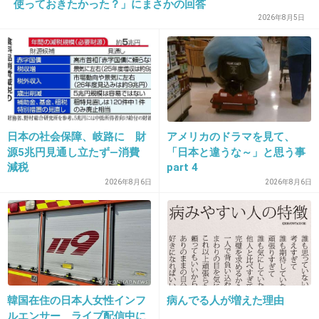
使っておきたかった？」にまさかの回答
2026年8月5日
+31
-3
27. 匿名
2012/11/21(水) 14:48:16
30過ぎなのに毎週のようにコスプレイベントに行ってる
女、恐いｗ
日本の社会保障、岐路に 財
アメリカのドラマを見て、
+7
-4
源5兆円見通し立たず―消費
「日本と違うな～」と思う事
減税
part 4
2026年8月6日
2026年8月6日
28. 匿名
2012/11/21(水) 14:57:03
Facebookとかで、自撮りのひとり写メ載せて
るやつwwなに狙い？わざとらしいアヒル口き
もいよww
韓国在住の日本人女性インフ
病んでる人が増えた理由
+55
-4
ルエンサー ライブ配信中に