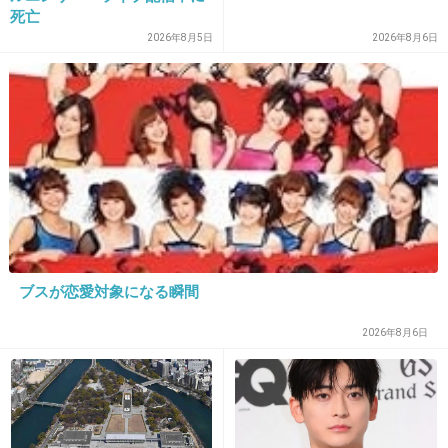
死亡
2026年8月5日
2026年8月6日
29. 匿名
2012/11/21(水) 15:19:16
旦那には私が怖い女と思われているみたい。
テレビのリモコンを、普段絶対に置かない場所に置いておいたりすると
「謀ったなキシリアァ」と良く言われるｗｗ
+3
-23
30. 匿名
2012/11/21(水) 16:38:03
小学校の頃に好きな人の住所知りたくて後をつ
ブスが恋愛対象になる瞬間
けたことがある。
2026年8月6日
オートロックマンションを他の住人と一緒に通
過して、その子の家の前まで行って満足した。
今でも気になる人が居たらストーキングしてし