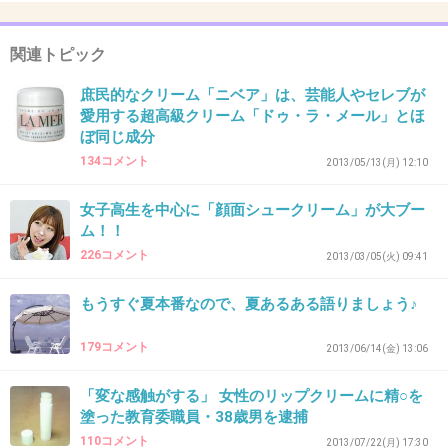
パンシチューみたいにシューを千切って付けながら何とか
全部食べたよ。捨てれないしさ…。
以来、買ったことない。
関連トピック
+12
-4
庶民的なクリーム「ニベア」は、芸能人やセレブが
愛用する超高級クリーム「ドゥ・ラ・メール」とほ
ぼ同じ成分
134コメント
2013/05/13(月) 12:10
41. 匿名
2013/06/28(金) 18:04:51
不二家のもなは買わない。
女子高生を中心に「顔面シュークリーム」が大ブー
工場が汚い
ム！！
賞味期限が切れてるのも書き換えて売らされる
226コメント
2013/03/05(火) 09:41
とか。パートの人が耐えきれずに暴露したことあったよ
ね？あれからダメです。
もうすぐ夏本番なので、夏あるある語りましょう♪
+5
-10
179コメント
2013/06/14(金) 13:06
「変な感触がする」 女性のリップクリームに精○を
塗った教育委職員・38歳男を逮捕
42. 匿名
2013/06/28(金) 18:18:21
110コメント
2013/07/22(月) 17:30