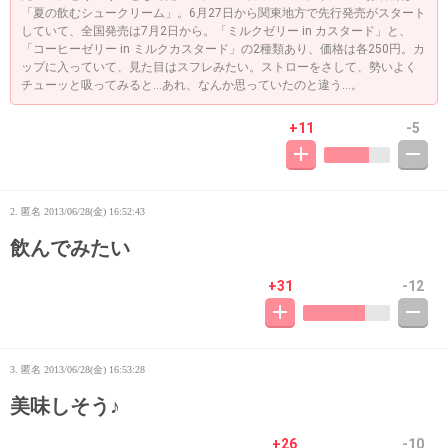
「夏の飲むシュークリーム」。6月27日から関東地方で先行発売がスタート
していて、全国発売は7月2日から。「ミルクゼリー in カスタード」と、
「コーヒーゼリー in ミルクカスタード」の2種類あり、価格は各250円。カ
ップに入っていて、見た目はスフレみたい。ストローをさして、勢いよく
チューッと吸ってみると…あれ、なんか思っていたのと違う…。
+11
-5
2. 匿名
2013/06/28(金) 16:52:43
飲んでみたい
+31
-12
3. 匿名
2013/06/28(金) 16:53:28
美味しそう♪
+26
-10