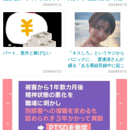
イズ報告
も報告
2026年8月7日
2026年8月7日
31. 匿名
2013/06/28(金) 17:11:47
うまそうなのは冷えてるときだけ(-_-;)
+9
-3
パート、意外と稼げない
「キスしろ」というヤジから
パニックに… 渡邊渚さんが
綴る「ある番組収録中に起こ
32. 匿名
2013/06/28(金) 17:17:03
ったフラッシュバック」
2026年8月7日
2026年8月7日
普通に食べておいしかった！
飲む必要ない(笑)
+7
-1
33. 匿名
2013/06/28(金) 17:30:27
暑くなるとクリーム系苦手になる(´Д` 汗)