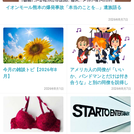
+8
-1
イオンモール熊本の爆発事故「本当のことを…」遺族語る
2026年8月7日
20. 匿名
2013/06/28(金) 17:02:56
斬新だなぁ
+5
-1
今月の雑談トピ【2026年8
アメリカ人の同僚が「いい
21. 匿名
2013/06/28(金) 17:03:34
月】
か、バンドマンとだけは付き
食べてみたいけど、近くに不二家ないわ
合うな」と別の同僚を説得し
ており、そこにフランス人と
2026年8月1日
2026年8月7日
+8
-1
イタリア人も参戦した結果こ
うなった
22. 匿名
2013/06/28(金) 17:04:34
シューの部分いらないね