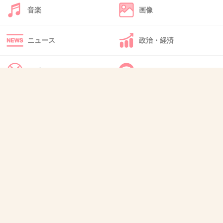
音楽
画像
49. 匿名
2013/06/28(金) 21:46:27
ニュース
政治・経済
店舗でケーキの味とか違うのかな？
うちの近所のはスポンジがパサパサですごくまずかった。
スポーツ
IT・インターネット
+2
-3
犬・猫・動物
質問・雑談
50. 匿名
2013/06/29(土) 11:43:43
飲むクリームにシューがついてますよー
ってこと？
+1
-0