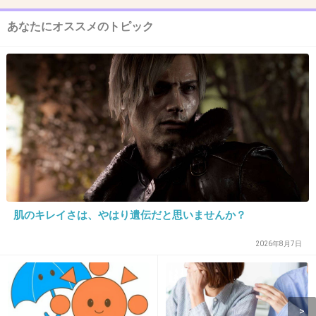
11. 匿名
2013/06/28(金) 16:57:08
あなたにオススメのトピック
いい色でカリカリの生地もおいしそうね！
+8
-4
12. 匿名
2013/06/28(金) 16:57:28
冷凍させてシャーベット状態にして食べたいな
+24
-3
肌のキレイさは、やはり遺伝だと思いませんか？
13. 匿名
2013/06/28(金) 16:58:33
2026年8月7日
ちょっと気になるｗ
+15
-4