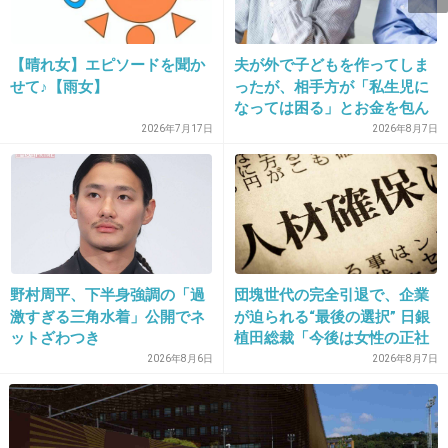
14. 匿名
2013/06/28(金) 16:59:10
【晴れ女】エピソードを聞か
夫が外で子どもを作ってしま
去年買えなかったから、今年は買いたい
せて♪【雨女】
ったが、相手方が「私生児に
なっては困る」とお金を包ん
+9
-2
で頭を下げに来ても応じず、
2026年7月17日
2026年8月7日
晩年まで離婚に応じなかった
親戚の話→「一生復讐にな
る」「これ本人幸せなの？」
15. 匿名
2013/06/28(金) 16:59:57
話題性って大事ですよね、商売は。
まんまと、買いに行こうと思ってる人けっこう
野村周平、下半身強調の「過
団塊世代の完全引退で、企業
激すぎる三角水着」公開でネ
が迫られる“最後の選択” 日銀
いると思う。
ットざわつき
植田総裁「今後は女性の正社
員化と外国人の人材活用が
2026年8月6日
2026年8月7日
鍵」
もちろん、私も。
+18
-2