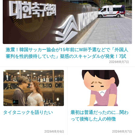
激震！韓国サッカー協会が15年前にW杯予選などで「外国人
審判を性的接待していた」疑惑のスキャンダルが発覚！7試
16. 匿名
2013/06/28(金) 17:00:36
合20人が対象で日本人審判が含まれていたとの指摘も…
2026年8月7日
美味しそうだけど、ストローで吸ったら紙パッ
クのジュース飲んでる時みたいな変な音がしそ
う
出典：sociopouch.files.wordpress.com
タイタニックを語りたい
最初は普通だったのに…関わ
+14
-4
って後悔した人の特徴
2026年8月6日
2026年8月7日