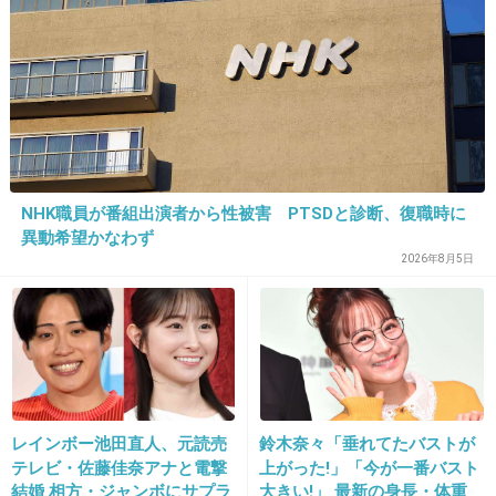
28. 匿名
2013/06/28(金) 17:09:32
これに250円出すなら100円シュー買うわ
+22
-6
NHK職員が番組出演者から性被害 PTSDと診断、復職時に
29. 匿名
2013/06/28(金) 17:09:54
異動希望かなわず
あまぁ!!!
2026年8月5日
うまぁ!!!
+2
-8
30. 匿名
2013/06/28(金) 17:10:14
レインボー池田直人、元読売
鈴木奈々「垂れてたバストが
普通のシュークリームと何が違うの？
テレビ・佐藤佳奈アナと電撃
上がった!」「今が一番バスト
結婚 相方・ジャンボにサプラ
大きい!」 最新の身長・体重
+4
-3