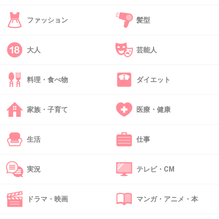
自分はかなりの高確率で服にたらす自信がある！
ファッション
髪型
+5
-2
大人
芸能人
47. 匿名
2013/06/28(金) 20:33:42
料理・食べ物
ダイエット
不二家、美味しいですよね？
値段も高くないですし…
庶民にはピッタリですよ（笑）
家族・子育て
医療・健康
+12
-4
生活
仕事
実況
テレビ・CM
48. 匿名
2013/06/28(金) 21:29:34
ホント庶民にはピッタリ！
ドラマ・映画
マンガ・アニメ・本
+4
-2