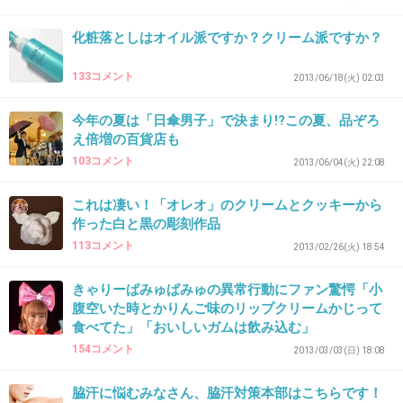
41さん。
あれから不二家、頑張ってるんじゃないかと思
化粧落としはオイル派ですか？クリーム派ですか？
う!
133コメント
2013/06/18(火) 02:03
1回やらかしたら2回目はないからね。
今年の夏は「日傘男子」で決まり!?この夏、品ぞろ
ケーキおいしいし、優しく見守ってあげよう
え倍増の百貨店も
103コメント
よ。
2013/06/04(火) 22:08
+17
-5
これは凄い！「オレオ」のクリームとクッキーから
作った白と黒の彫刻作品
113コメント
2013/02/26(火) 18:54
43. 匿名
2013/06/28(金) 19:09:03
きゃりーぱみゅぱみゅの異常行動にファン驚愕「小
ただの練乳じゃないか？
腹空いた時とかりんご味のリップクリームかじって
食べてた」「おいしいガムは飲み込む」
+0
-3
154コメント
2013/03/03(日) 18:08
脇汗に悩むみなさん、脇汗対策本部はこちらです！