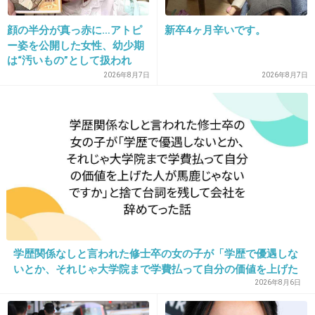
不二屋って変な場所にあるんだよね
もっといい場所選べと言いたい
顔の半分が真っ赤に…アトピ
新卒4ヶ月辛いです。
+9
-5
ー姿を公開した女性、幼少期
は“汚いもの”として扱われ
「人に触れる行為に罪悪感を
2026年8月7日
2026年8月7日
持っていた」
37. 匿名
2013/06/28(金) 17:44:24
狂気を感じる。だけど一回食べてみたい。
+3
-5
38. 匿名
2013/06/28(金) 17:44:57
やたらマイナスつけまくってるアホはどの立場の人なのか
ね
学歴関係なしと言われた修士卒の女の子が「学歴で優遇しな
いとか、それじゃ大学院まで学費払って自分の価値を上げた
+8
-6
人が馬鹿じゃないですか」と捨て台詞を残し会社を辞めてっ
2026年8月6日
た