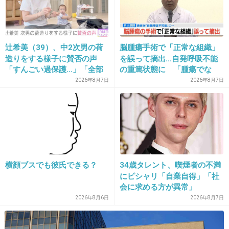
25. 匿名
2013/06/28(金) 17:06:30
友達の家に遊びに行く時のおみやげ向きではないね
+5
-3
辻希美（39）、中2次男の荷
脳腫瘍手術で「正常な組織」
造りをする様子に賛否の声
を誤って摘出…自発呼吸不能
「すんごい過保護…」「全部
の重篤状態に 「腫瘍でな
ママが準備してくれるんだ」
い」結果出ても“勘違い”で摘
2026年8月7日
2026年8月7日
26. 匿名
2013/06/28(金) 17:07:23
出継続 通常の生活送ってい
買いに行ってくる！
た患者が手足も動かず 京大
病院
+5
-1
27. 匿名
2013/06/28(金) 17:08:03
横顔ブスでも彼氏できる？
34歳タレント、喫煙者の不満
にピシャリ「自業自得」「社
ズルズル音が汚そう。普通のシュークリームで、いいかな
会に求める方が異常」
私は、、、
2026年8月6日
2026年8月7日
+14
-5