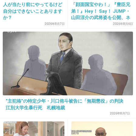
+8
-4
人が当たり前にやってるけど
「顔面国宝やわ！」『豊臣兄
自分はできないことあります
弟！』Hey！ Say！ JUMP・
か？
山田涼介の武将姿を公開、ネ
ット歓喜「ビジュ良すぎん」
2026年8月7日
2026年8月6日
23. 匿名
2013/06/28(金) 17:04:54
「こんな美しい秀次は初め
て」
カスタードクリームぐらい自分で作る
+3
-11
24. 匿名
2013/06/28(金) 17:05:33
途中でくどくなりそうな気がする
“主犯格”の特定少年・川口侑斗被告に「無期懲役」の判決
出典：sociopouch.files.wordpress.com
江別大学生暴行死 札幌地裁
+29
-3
2026年8月7日