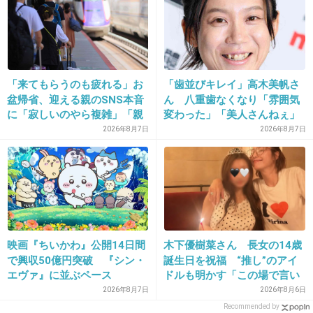
39. 匿名
2013/06/28(金) 17:51:52
不二家が好きなのに、何故かコージーコーナーの店舗ばっ
かりある
ロッテに身売りした途端値上げしたあんな糞メーカーより
「来てもらうのも疲れる」お
「歯並びキレイ」高木美帆さ
不二家をもっと増やして欲しい
盆帰省、迎える親のSNS本音
ん 八重歯なくなり「雰囲気
に「寂しいのやら複雑」「親
変わった」「美人さんねぇ」
+10
-4
孝行だと思っていたのに」
「歯列矯正してるんや」
2026年8月7日
2026年8月7日
40. 匿名
2013/06/28(金) 18:00:18
これ、前食べたけど私は無理だった。
カスタードクリームがまんまカスタードクリームで、飲め
るようなサラサラ感でもないし、
映画『ちいかわ』公開14日間
木下優樹菜さん 長女の14歳
飲む理由がないように思った。
で興収50億円突破 『シン・
誕生日を祝福 “推し”のアイ
好きな方には申し訳ないけど、
エヴァ』に並ぶペース
ドルも明かす「この場で言い
飲んでるうちに気持ち悪くなって来てしまって、夫の分も
ますね」
2026年8月7日
2026年8月6日
買ったけど食べてくれないし、
Recommended by