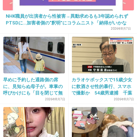
+4
-5
NHK職員が出演者から性被害→異動求めるも3年認められず
PTSDに…加害者側の“釈明”にコラムニスト「納得がいかな
い」一方で組織体制の問題点も指摘
2026年8月7日
34. 匿名
2013/06/28(金) 17:33:16
これって、皮が なければただのシェイク？
+2
-6
早めに予約した通路側の席
カラオケボックスで15歳少女
35. 匿名
2013/06/28(金) 17:37:33
に、見知らぬ母子が。車掌の
に飲酒させ性的暴行、スマホ
超絶おいしい
呼びかけにも「目を閉じて無
で撮影か 54歳男逮捕 千葉
視」して居座られました。無
2026年8月7日
2026年8月7日
+5
-7
理やり奪われた席は、結
局“やったもん勝ち”になって
しまうのでしょうか？
36. 匿名
2013/06/28(金) 17:38:32