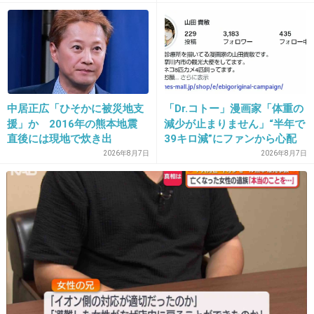
17. 匿名
2013/06/28(金) 17:01:00
辛党の自分にはただの罰ゲーム
+9
-14
中居正広「ひそかに被災地支
「Dr.コトー」漫画家「体重の
援」か 2016年の熊本地震
減少が止まりません」“半年で
18. 匿名
2013/06/28(金) 17:01:30
直後には現地で炊き出
39キロ減”にファンから心配
最後に皮の部分食べるの？
し “誰にも知られなくて良
の声
2026年8月7日
2026年8月7日
い”と、むしろ強まる福祉活
+17
-1
動への思い
19. 匿名
2013/06/28(金) 17:02:38
飲むシュークリームって前からあるじゃん、何が新商品な
の？って思ったら
「夏の」飲むシュークリームが新しかったのね・・・