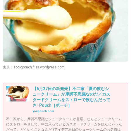
出典：sociopouch.files.wordpress.com
【6月27日の新発売】不二家「夏の飲むシ
ュークリーム」が摩訶不思議なのだ／カス
タードクリームをストローで飲むんだって
さ | Pouch［ポーチ］
youpouch.com
不二家から、摩訶不思議なシュークリームが登場。なんとシュークリーム
にストローをさして、中に入っているカスタードクリームを飲んじゃうん
だって。どういうことなんだ!?アイデア満載のシュークリームのお名前は