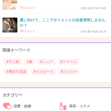
44. 匿名
2013/06/28(金) 19:19:33
77コメント
2013/05/27(月) 19:49
不二家のケーキが美味しいって？
夏に向けて、ここでダイエットの決意表明しません
どんだけ美味しいケーキを食べたことがないのよ。
か？
79コメント
+4
-11
2013/05/16(木) 23:29
関連キーワード
45. 匿名
2013/06/28(金) 19:22:25
41
#不二家
#夏
#シュー
#クリーム
#摩訶不思議
#カスタード
#ストロー
情報が古い。
10年くらい前のニュース。
+8
-4
カテゴリー
恋愛・結婚
美容・コスメ
46. 匿名
2013/06/28(金) 19:43:20