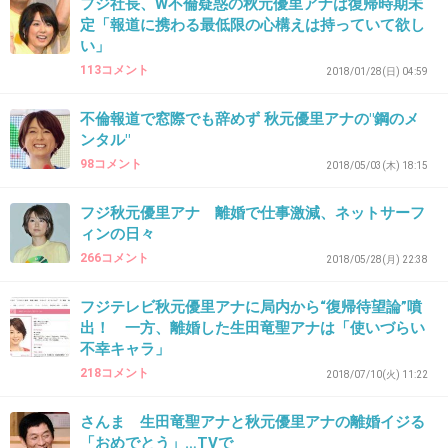
フジ社長、W不倫疑惑の秋元優里アナは復帰時期未
定「報道に携わる最低限の心構えは持っていて欲し
37. 匿名
2019/11/06(水) 17:45:42
い」
113コメント
恥ずかしくないのかな？
2018/01/28(日) 04:59
表舞台でお仕事するの？
不倫報道で窓際でも辞めず 秋元優里アナの"鋼のメ
ンタル"
+138
-1
98コメント
2018/05/03(木) 18:15
フジ秋元優里アナ 離婚で仕事激減、ネットサーフ
38. 匿名
2019/11/06(水) 17:46:02
ィンの日々
266コメント
親が偉い人なんだっけ？
2018/05/28(月) 22:38
フジテレビ秋元優里アナに局内から“復帰待望論”噴
1件の返信
出！ 一方、離婚した生田竜聖アナは「使いづらい
不幸キャラ」
+154
-0
218コメント
2018/07/10(火) 11:22
さんま 生田竜聖アナと秋元優里アナの離婚イジる
39. 匿名
2019/11/06(水) 17:46:46
「おめでとう」…TVで