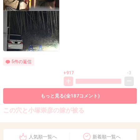
5件の返信
+917
-3
もっと見る(全187コメント)
8. 匿名
2019/11/06(水) 17:39:04
この穴と小塚崇彦の嫁が被る
2件の返信
人気順一覧へ
新着順一覧へ
+536
-5