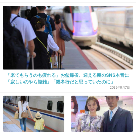
生田アナ見ると、元気？幸せ？って心配にな
る。お気の毒です。
+260
-1
30. 匿名
2019/11/06(水) 17:44:13
ドレスも、さりげなく竹柄だったら
「来てもらうのも疲れる」お盆帰省、迎える親のSNS本音に
評価したのになーw
「寂しいのやら複雑」「親孝行だと思っていたのに」
2026年8月7日
+430
-2
31. 匿名
2019/11/06(水) 17:44:34
大多も色々あったからなぁ…。