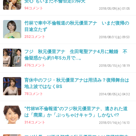
安心”もいまだ不倫否定の仰天
ん。
94コメント
2018/05/09(水) 01:05
+297
-0
竹林で車中不倫報道の秋元優里アナ いまだ復帰の
目途立たず
252コメント
2018/08/31(金) 09:53
35. 匿名
2019/11/06(水) 17:45:09
フジ 秋元優里アナ 生田竜聖アナ4月に離婚 不
竹林竹林言われてるから写真みたらタケバヤシ
倫疑惑から約1年5カ月で…。
さんだって思ってしまったわ
476コメント
2018/05/15(火) 18:19
+203
-3
育休中のフジ・秋元優里アナは用済み？復帰舞台は
地上波ではなくBS
78コメント
2014/08/05(火) 04:32
36. 匿名
2019/11/06(水) 17:45:24
“竹林W不倫報道”のフジ秋元優里アナ、遺された道
荒んでる
は「廃業」か「ぶっちゃけキャラ」しかない!?
314コメント
+5
-2
2018/01/16(火) 16:13