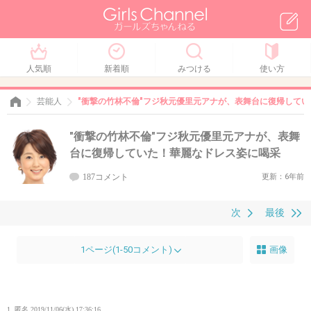
人気順
新着順
みつける
使い方
芸能人
"衝撃の竹林不倫"フジ秋元優里元アナが、表舞台に復帰して
"衝撃の竹林不倫"フジ秋元優里元アナが、表舞
台に復帰していた！華麗なドレス姿に喝采
187コメント
更新：6年前
次
最後
1ページ(1-50コメント)
画像
1. 匿名
2019/11/06(水) 17:36:16