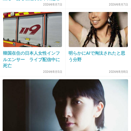
ったフラッシュバック」
2026年8月7日
2026年8月7日
13. 匿名
2019/11/06(水) 17:40:06
気持ち悪い人だ
+235
-0
韓国在住の日本人女性インフ
明らかにAIで淘汰されたと思
14. 匿名
2019/11/06(水) 17:40:07
ルエンサー ライブ配信中に
う分野
死亡
>>1
2026年8月5日
2026年8月8日
性格って顔に出るよね〜
+284
-1
15. 匿名
2019/11/06(水) 17:40:10
これだね