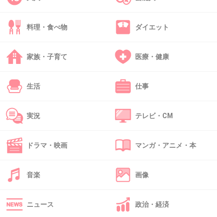
料理・食べ物
ダイエット
41. 匿名
2019/11/06(水) 17:47:31
凄いお嬢様育ちなのになんでこんな残念な女に
家族・子育て
医療・健康
なったんだろう
生活
仕事
1件の返信
+271
-1
実況
テレビ・CM
ドラマ・映画
マンガ・アニメ・本
42. 匿名
2019/11/06(水) 17:47:32
お子さんはどっちが育ててるんだっけ？
音楽
画像
生田さんのほうだったかな？
+73
-10
ニュース
政治・経済