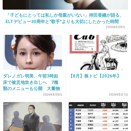
衣装も派手色だし、やらかしたから今後は表に
出ずひっそりと…みたいなことは全く考えてな
「子どもにとっては私しか母親がいない」持田香織が語る、
さそう笑
ELTデビュー30周年と“歌手”よりも大切にしたかった時間
2026年8月8日
出典：news.mynavi.jp
出典：news.mynavi.jp
ダレノガレ明美、午前3時起
【8月】株トピ【2026年】
9件の返信
床で被災地炊き出しへ 7種
類のメニューも公開 大量物
+505
-1
資とともに
2026年8月8日
2026年8月1日