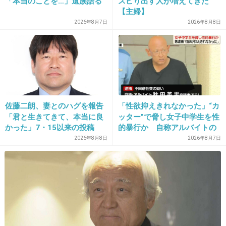
「本当のことを…」遺族語る
スピり出す人が増えてきた
車で竹林に入って行き、車内でファイト！
【主婦】
+317
-3
2026年8月7日
2026年8月8日
23. 匿名
2019/11/06(水) 17:41:56
その美貌って言われるほどか？
+383
-3
佐藤二朗、妻とのハグを報告
「性欲抑えきれなかった」“カ
「君と生きてきて、本当に良
ッター”で脅し女子中学生を性
かった」7・15以来の投稿
的暴行か 自称アルバイトの
「文〇砲より遥かに威力は弱
56歳男を逮捕 千葉
2026年8月8日
2026年8月7日
24. 匿名
2019/11/06(水) 17:42:03
いが…」
私の脳内ではこれのイメージで固定されてる
1件の返信
+700
-0