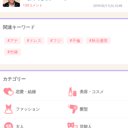
男からいかにもモテそうな顔立ち
133コメント
2019/02/11(月) 22:48
何を考えてるか読めない魔性っぽさもあり、エ
ロさ(隙)もある
関連キーワード
1件の返信
#アナ
#ドレス
#フジ
#不倫
#秋元優里
+44
-21
#竹林
40. 匿名
2019/11/06(水) 17:46:50
カテゴリー
>>15
そんなに派手なドレスか？
恋愛・結婚
美容・コスメ
ただの赤いワンピースじゃん。
カンヌだから、もっとちゃんとしたカクテルド
ファッション
髪型
レスだと思った。
大人
芸能人
+236
-3