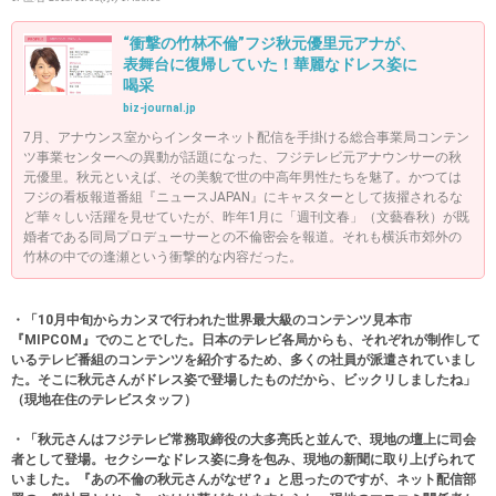
“衝撃の竹林不倫”フジ秋元優里元アナが、
表舞台に復帰していた！華麗なドレス姿に
喝采
biz-journal.jp
7月、アナウンス室からインターネット配信を手掛ける総合事業局コンテン
ツ事業センターへの異動が話題になった、フジテレビ元アナウンサーの秋
元優里。秋元といえば、その美貌で世の中高年男性たちを魅了。かつては
フジの看板報道番組『ニュースJAPAN』にキャスターとして抜擢されるな
ど華々しい活躍を見せていたが、昨年1月に「週刊文春」（文藝春秋）が既
婚者である同局プロデューサーとの不倫密会を報道。それも横浜市郊外の
竹林の中での逢瀬という衝撃的な内容だった。
・「10月中旬からカンヌで行われた世界最大級のコンテンツ見本市
『MIPCOM』でのことでした。日本のテレビ各局からも、それぞれが制作して
いるテレビ番組のコンテンツを紹介するため、多くの社員が派遣されていまし
た。そこに秋元さんがドレス姿で登場したものだから、ビックリしましたね」
（現地在住のテレビスタッフ）
・「秋元さんはフジテレビ常務取締役の大多亮氏と並んで、現地の壇上に司会
者として登場。セクシーなドレス姿に身を包み、現地の新聞に取り上げられて
いました。『あの不倫の秋元さんがなぜ？』と思ったのですが、ネット配信部