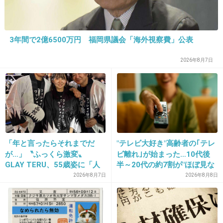
25. 匿名
2019/11/06(水) 17:42:21
3年間で2億6500万円 福岡県議会「海外視察費」公表
>>11
詳細は当時のトピどうぞ
2026年8月7日
フジ秋元優里アナ「荒野のW不倫」スクー
プ撮
girlschannel.net
フジ秋元優里アナ「荒野のW不倫」スクープ撮 昨年、小誌に「秋元は不倫
疑惑の相手と密会している」との情報がもたらされる。その情報を元に動
き始めた「週刊文春」取材班は、驚愕の光景の連続に目を疑うことになっ
た。 美貌の裏に隠されていたワイルドな素顔――...
「年と言ったらそれまでだ
"テレビ大好き"高齢者の｢テレ
が…」〝ふっくら激変〟
ビ離れ｣が始まった…10代後
GLAY TERU、55歳姿に「人
半～20代の約7割が"ほぼ見な
として好きすぎる」「TERU
い"衝撃の最新データ
2026年8月7日
2026年8月8日
さんには見えない」「分から
出典：up.gc-img.net
なかった」
2件の返信