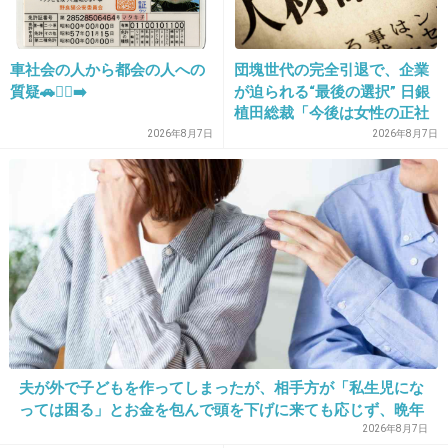
+220
-1
車社会の人から都会の人への
団塊世代の完全引退で、企業
26. 匿名
2019/11/06(水) 17:43:00
質疑🚗🏃‍♀️‍➡️
が迫られる“最後の選択” 日銀
植田総裁「今後は女性の正社
員化と外国人の人材活用が
2026年8月7日
2026年8月7日
2件の返信
鍵」
+482
-1
27. 匿名
2019/11/06(水) 17:43:15
生田アナ、離婚してからカッコ良くなったと思
う
あのキャピキャピしためざましテレビの中でも
すごく落ち着いてるし
夫が外で子どもを作ってしまったが、相手方が「私生児にな
っては困る」とお金を包んで頭を下げに来ても応じず、晩年
まで離婚に応じなかった親戚の話→「一生復讐になる」「こ
2026年8月7日
逃した魚は大きかったね