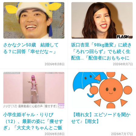
れ本人幸せなの？」
まぁこういうタイプには何言っても無駄だろう
けど
2件の返信
+514
-4
さかなクン50歳 結婚して
坂口杏里「98kg激変」に続き
る？に回答「幸せだな～」
「ろれつ回らず」でも続く生
配信…「配信者におもちゃに
されてる」知人は懸念表明
2026年8月8日
2026年8月7日
28. 匿名
2019/11/06(水) 17:43:37
不倫って一種の殺人だよね。
人の心を殺すもんね。
犯罪として扱っていいと思うわ。
+281
-14
小学生姫ギャル・りりぴ
【晴れ女】エピソードを聞か
（12）、最新の姿に「痩せす
せて♪【雨女】
ぎ」「大丈夫？ちゃんとご飯
食べてね」など心配の声
2026年8月8日
2026年7月17日
29. 匿名
2019/11/06(水) 17:44:05