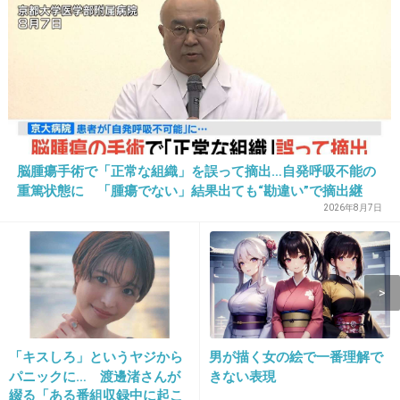
3件の返信
+75
-137
11. 匿名
2019/11/06(水) 17:39:49
ち、ちくりん？不倫？
脳腫瘍手術で「正常な組織」を誤って摘出…自発呼吸不能の
2件の返信
重篤状態に 「腫瘍でない」結果出ても“勘違い”で摘出継
続 通常の生活送っていた患者が手足も動かず 京大病院
2026年8月7日
+254
-2
12. 匿名
2019/11/06(水) 17:39:56
チクリンフリン
「キスしろ」というヤジから
男が描く女の絵で一番理解で
+165
-1
パニックに… 渡邊渚さんが
きない表現
綴る「ある番組収録中に起こ