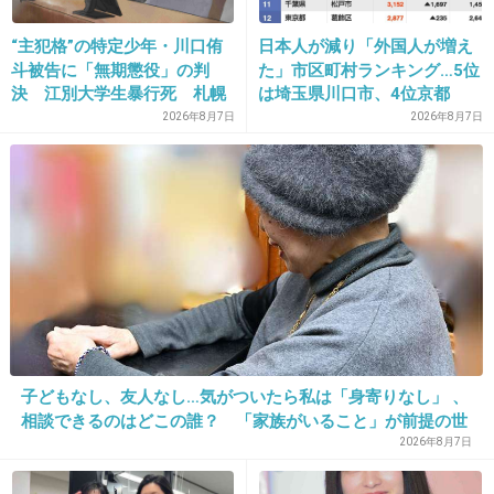
“主犯格”の特定少年・川口侑
日本人が減り「外国人が増え
斗被告に「無期懲役」の判
た」市区町村ランキング…5位
16. 匿名
2019/11/06(水) 17:40:12
決 江別大学生暴行死 札幌
は埼玉県川口市、4位京都
地裁
市、ではトップ3は？
2026年8月7日
2026年8月7日
私なら恥ずかしくて引きこもりになるわ…
超剛健メンタルだな
2件の返信
+665
-3
17. 匿名
2019/11/06(水) 17:40:34
子どもなし、友人なし…気がついたら私は「身寄りなし」 、
あー笑えてきた(棒)
相談できるのはどこの誰？ 「家族がいること」が前提の世
の中、でも孤立は誰にでも起きる
2026年8月7日
+288
-1