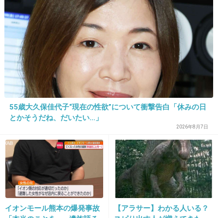
判が含まれていたとの指摘
も…
20. 匿名
2019/11/06(水) 17:40:58
>>8
あなw
+59
-2
55歳大久保佳代子“現在の性欲”について衝撃告白「休みの日
21. 匿名
2019/11/06(水) 17:41:03
とかそうだね、だいたい…」
へぇ、今度は大多常務取締役に乗り換えたの？
2026年8月7日
+250
-1
22. 匿名
2019/11/06(水) 17:41:27
>>11
イオンモール熊本の爆発事故
【アラサー】わかる人いる？