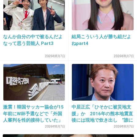
18. 匿名
2019/11/06(水) 17:40:43
好きものの顔と身体じゃんw 知り合いのシンマ
の美容師にソックリw ヤリマン度合いがw 顔は
なんか自分の中で被るんだよ
結局こういう人が勝ち組だよ
なって思う芸能人 Part3
ねpart4
まだこちらがマシ
2026年8月7日
2026年8月7日
+37
-20
19. 匿名
2019/11/06(水) 17:40:47
新入社員だった生田アナを上手く丸め込んだ挙
句に竹林不倫
激震！韓国サッカー協会が15
中居正広「ひそかに被災地支
美貌があるって凄いなぁ
年前にW杯予選などで「外国
援」か 2016年の熊本地震直
人審判を性的接待していた」
後には現地で炊き出し “誰に
+650
-12
疑惑のスキャンダルが発覚！
も知られなくて良い”と、むし
2026年8月7日
2026年8月7日
7試合20人が対象で日本人審
ろ強まる福祉活動への思い