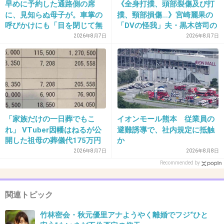
早めに予約した通路側の席
《全身打撲、頭部裂傷及び打
+11
-0
に、見知らぬ母子が。車掌の
撲、頸部損傷…》宮崎麗果の
呼びかけにも「目を閉じて無
「DVの怪我」夫・黒木啓司の
視」して居座られました。無
逮捕で始まる「夫婦の闘争」
2026年8月7日
2026年8月7日
理やり奪われた席は、結
32. 匿名
2019/11/06(水) 17:44:54
局“やったもん勝ち”になって
華がある？？えっ？！
しまうのでしょうか？
+167
-1
「家族だけの一日葬でもこ
イオンモール熊本 従業員の
33. 匿名
2019/11/06(水) 17:44:56
れ」 VTuber因幡はねるが公
避難誘導で、社内規定に抵触
開した祖母の葬儀代175万円
か
ババア
が話題
2026年8月7日
2026年8月8日
+82
-7
Recommended by
関連トピック
34. 匿名
2019/11/06(水) 17:45:08
竹林密会・秋元優里アナようやく離婚でフジ“ひと
竹林はかなり恥ずかしいよね、しかも不倫だも