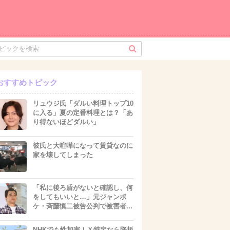
おすすめトピック
リュウジ氏「ダルい料理トップ10
に入る」夏の定番料理とは？「あ
り得ないほどダルい」
彼氏と大喧嘩になって賃貸なのに
家を壊してしまった
「私に後ろ盾がないと確認し、何
をしてもいいと…」元ジャンポ
ケ・斉藤慎二被告公判で被害者...
NHKでも性加害！Ｘ特定なら降板