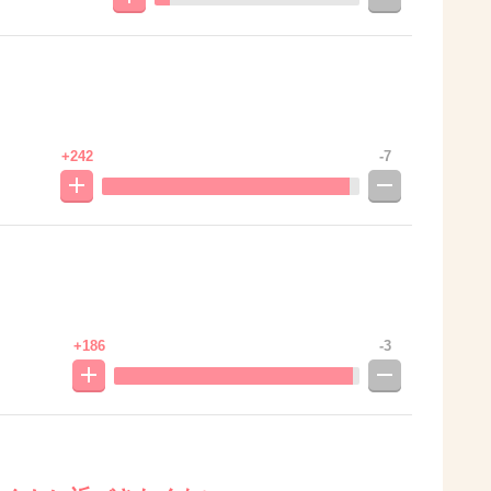
+242
-7
+186
-3