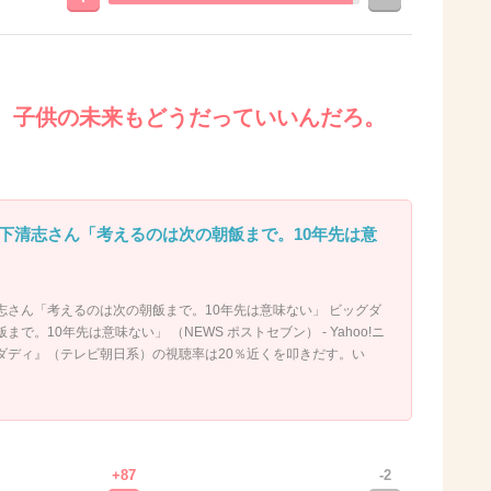
。子供の未来もどうだっていいんだろ。
下清志さん「考えるのは次の朝飯まで。10年先は意
志さん「考えるのは次の朝飯まで。10年先は意味ない」 ビッグダ
で。10年先は意味ない」 （NEWS ポストセブン） - Yahoo!ニ
ダディ』（テレビ朝日系）の視聴率は20％近くを叩きだす。い
+87
-2