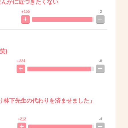
なんかに近づきたくない
+155
-2
笑)
+224
-8
り林下先生の代わりを済ませました」
+212
-4