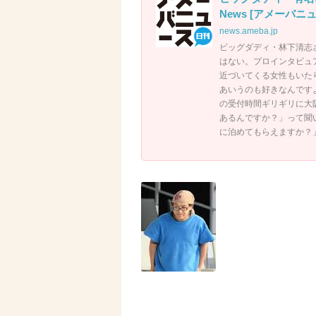
News [アメーバニ
news.ameba.jp
ビッグダディ・林下清志
はない。プロインタビュ
近づいてくる女性もいた
あいうのも好きなんです
の受付時間ギリギリに大
あるんですか？」って聞
に泊めてもらえますか？