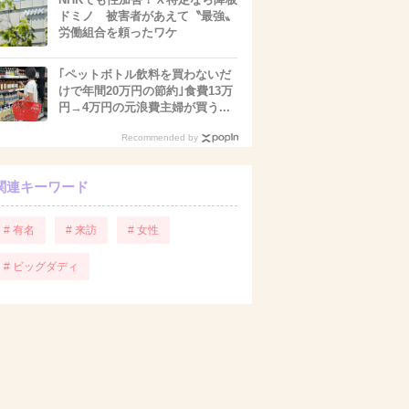
ドミノ 被害者があえて〝最強〟
労働組合を頼ったワケ
｢ペットボトル飲料を買わないだ
けで年間20万円の節約｣食費13万
円→4万円の元浪費主婦が買う...
Recommended by
関連キーワード
# 有名
# 来訪
# 女性
# ビッグダディ