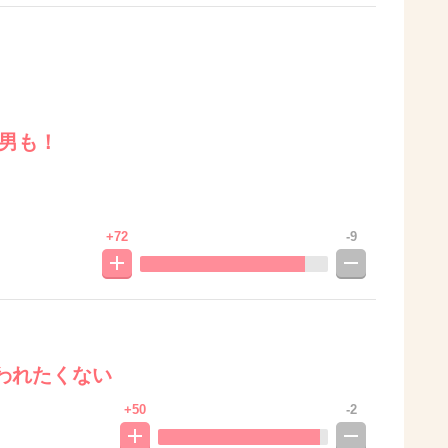
の男も！
+72
-9
われたくない
+50
-2