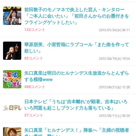
前田敦子のモノマネで炎上した芸人・キンタロー
31. 匿名
2013/06/15(土) 20:37:27
「ご本人に会いたい」「前田さんからのお墨付きを
フライングゲットしたい」
今田も矢口とヤリたいのかな
122コメント
2013/01/24(木) 04:11
+5
-7
華原朋美、小室哲哉にラブコール「また曲を作って
欲しい」
65コメント
2013/06/19(水) 19:34
32. 匿名
2013/06/15(土) 20:59:25
笑えねーーー
矢口真里は明日のヒルナンデス生放送からとんずら
する模様www
488コメント
2013/06/21(金) 13:28
場がしらけるよ
日本テレビ「うちは"吉本離れ"が顕著。吉本はいろ
+11
-0
いろ問題も起こしブランド力も落ちている」
57コメント
2013/05/11(土) 05:24
33. 匿名
2013/06/15(土) 21:29:40
矢口真里「ヒルナンデス！」降板へ「主婦の視聴者