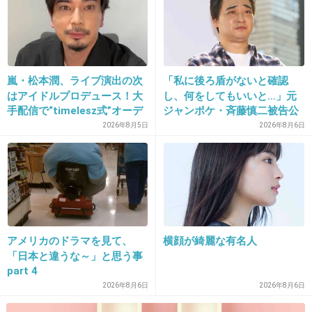
矢口真里、夫・中村昌也と別居か？！女性
セブンがスクープ
girlschannel.net
矢口真里、夫・中村昌也と別居か？！女性セブンがスクープ別居！矢口真
里、格差婚夫・中村昌也と離婚危機！ - ズバリ裏芸能元モーニング娘。で、
タレントの矢口真里が、夫で俳優の中村昌也と別居していると、明日発売
嵐・松本潤、ライブ演出の次
「私に後ろ盾がないと確認
の「女性セブン」がスクープしている。【発覚大ス...
はアイドルプロデュース！大
し、何をしてもいいと…」元
手配信で“timelesz式”オーデ
ジャンポケ・斉藤慎二被告公
+14
-3
ィション番組が進行中か
判で被害者女性証言
2026年8月5日
2026年8月6日
27. 匿名
2013/06/15(土) 20:19:38
ネタをマジにとられてもって感じだな
+5
-2
アメリカのドラマを見て、
横顔が綺麗な有名人
「日本と違うな～」と思う事
part 4
28. 匿名
2013/06/15(土) 20:25:20
2026年8月6日
2026年8月6日
嫌々、やめておいた方ほうがいいですって(-_-;)