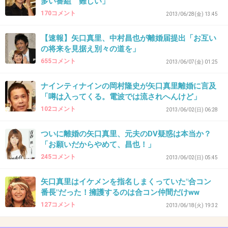
多い番組 難しい」
芸能人ってそんなんなのかな？歌舞伎界で不倫浮気は芸の
肥やしだし。全部がそうではないけど、不倫浮気すぐする
170コメント
2013/06/28(金) 13:45
人はそういう考えなのかもね。今田も合コンよくしてたみ
たいだし、あらぬ噂もあるし。なんか残念。
【速報】矢口真里、中村昌也が離婚届提出「お互い
の将来を見据え別々の道を」
一般人には理解できないわ。
655コメント
2013/06/07(金) 01:25
+7
-2
ナインティナインの岡村隆史が矢口真里離婚に言及
「噂は入ってくる。電波では流されへんけど」
102コメント
2013/06/02(日) 06:28
34. 匿名
2013/06/15(土) 22:21:08
矢口が寝込んでるわけない!!!!!!
ついに離婚の矢口真里、元夫のDV疑惑は本当か？
「お願いだからやめて、昌也！」
仕事さぼりまくって男といちゃついてるわ。
245コメント
2013/06/02(日) 05:45
今田も軽々しくいってんじゃねーよ
矢口真里はイケメンを指名しまくっていた"合コン
番長"だった！擁護するのは合コン仲間だけww
+8
-4
127コメント
2013/06/18(火) 19:32