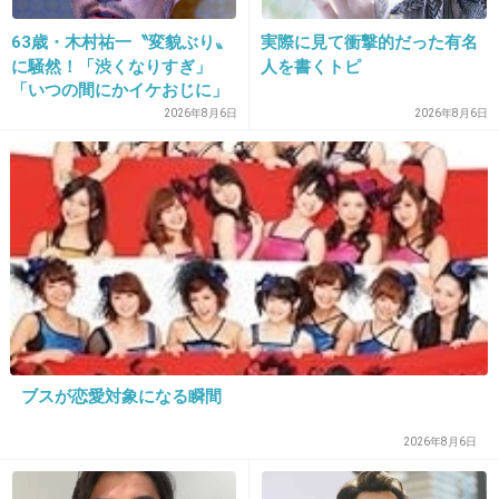
+15
-3
63歳・木村祐一〝変貌ぶり〟
実際に見て衝撃的だった有名
に騒然！「渋くなりすぎ」
人を書くトピ
「いつの間にかイケおじに」
の声
2026年8月6日
2026年8月6日
25. 匿名
2013/06/15(土) 20:08:24
23、あの女寝込むようなタマじゃないでしょ
(笑)
+31
-3
26. 匿名
2013/06/15(土) 20:15:28
それにしてもまさかこの数週間で矢口が仕事全
ブスが恋愛対象になる瞬間
くなくなって、批判の的になるとは思わなかっ
たわ
2026年8月6日