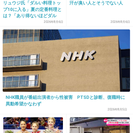
リュウジ氏「ダルい料理トッ
汗が臭い人とそうでない人
今田ってダウンタウンとあんまり年変わらない
プ10に入る」夏の定番料理と
は？「あり得ないほどダル
んだね
い」
2026年8月6日
2026年8月6日
出典：www.ohtabooks.com
+16
-1
15. 匿名
2013/06/15(土) 19:58:46
記事に悪意あるけど、冗談で言ってるだけでし
ょ。
NHK職員が番組出演者から性被害 PTSDと診断、復職時に
+12
-2
異動希望かなわず
2026年8月5日