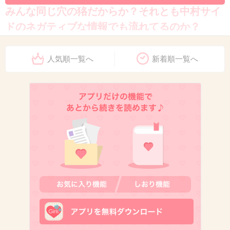
みんな同じ穴の狢だからか？それとも中村サイ
ドのネガティブな情報でも流れてるのか？
+43
-2
人気順一覧へ
新着順一覧へ
10. 匿名
2013/06/15(土) 19:55:24
話題作り
+15
-2
11. 匿名
2013/06/15(土) 19:55:37
こういうの記事の書き方だよねぇ。実際音源聴
かないとどう言ってるか分からないし。多分冗
談だと思うけど。