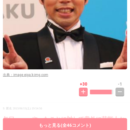
出典：image.eiga.k-img.com
+30
-1
9. 匿名
2013/06/15(土) 19:54:56
矢口・・・やったことに対して意外に芸能人か
もっと見る(全46コメント)
らは叩かれないな