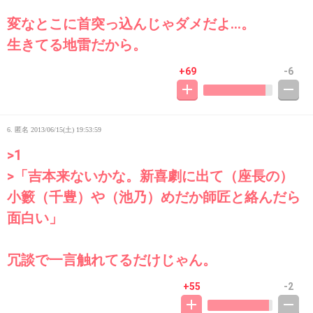
変なとこに首突っ込んじゃダメだよ…。
生きてる地雷だから。
+69
-6
6. 匿名
2013/06/15(土) 19:53:59
>1
>「吉本来ないかな。新喜劇に出て（座長の）
小籔（千豊）や（池乃）めだか師匠と絡んだら
面白い」
冗談で一言触れてるだけじゃん。
+55
-2