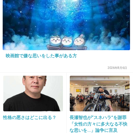
18. 匿名
2013/06/15(土) 20:02:40
矢口も嫌いだけど今田も嫌い。
+22
-9
19. 匿名
2013/06/15(土) 20:02:41
映画館で嫌な思いをした事がある方
何で芸能人ってラジオになると強気になるのかしら。
2026年8月6日
+9
-2
20. 匿名
2013/06/15(土) 20:02:53
>1
>「元気になってもらえれば」とエールを送っ
性格の悪さはどこに出る？
長瀬智也が“スネハラ”を謝罪
「女性の方々に多大なる不快
ていた。
な思いを…」論争に言及