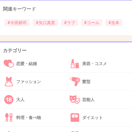
35. 匿名
2013/06/15(土) 22:45:43
関連キーワード
元気になって出てきてほしい？
#今田耕司
#矢口真里
#ラブ
#コール
#吉本
いつものテンションで出てくるとかありえないでしょ
+5
-3
カテゴリー
恋愛・結婚
美容・コスメ
36. 匿名
2013/06/15(土) 22:57:08
こない言うてまとめるしかなかったか
笑いとれる思って、
ファッション
髪型
取り上げられてしまったか
+3
-2
大人
芸能人
料理・食べ物
ダイエット
37. 匿名
2013/06/15(土) 23:06:00