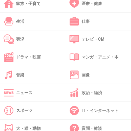
今田、本気で言ってるの。大阪人として新喜劇には出てほ
家族・子育て
医療・健康
しくないわ！毎週土曜日昼にある新喜劇に毎週矢口が出て
くるなんて気持ち悪い。矢口が気になるな今田が結婚した
生活
仕事
れや！潔癖人間の割には矢口の心配するんや！
+3
-7
実況
テレビ・CM
ドラマ・映画
マンガ・アニメ・本
38. 匿名
2013/06/16(日) 00:15:38
舞台ならオバチャン大爆笑のはず
めだか師匠ととね
音楽
画像
+1
-0
ニュース
政治・経済
39. 匿名
2013/06/16(日) 00:20:38
スポーツ
IT・インターネット
今田を面白いと思ったことがない…。
犬・猫・動物
質問・雑談
+6
-4