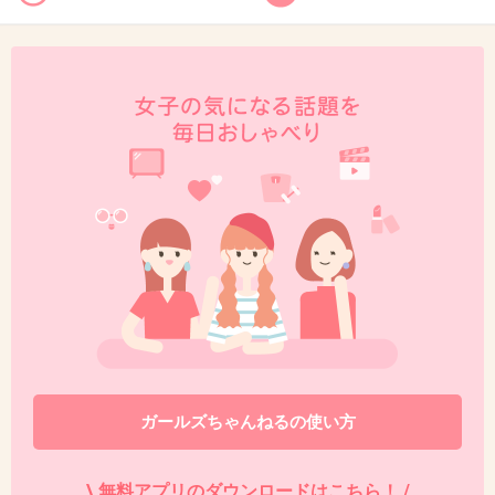
40. 匿名
2013/06/16(日) 00:27:59
今田はいま浮かれポンチだから（ヨンアとの腕組デートが
目撃されたらしい）、矢口のことは面白半分だろうと思
う。
+3
-1
41. 匿名
2013/06/16(日) 00:29:47
今田は離婚したばかりのヨンアと付き合っているの？
朝鮮人だけは止めなさいよ
+7
-2
ガールズちゃんねるの使い方
\ 無料アプリのダウンロードはこちら！ /