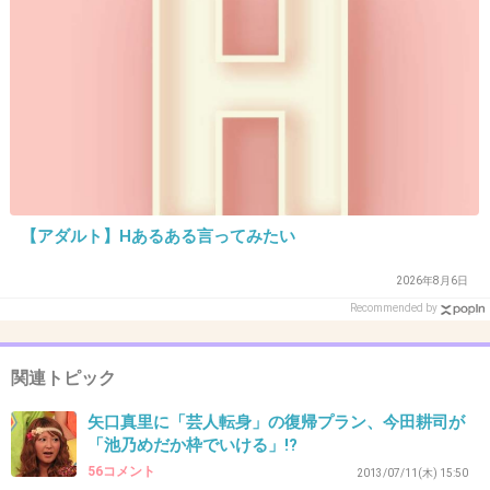
もう関わらないほうが……観たくもない！
+7
-1
29. 匿名
2013/06/15(土) 20:27:32
いまもセックスしてそう。病気。
【アダルト】Hあるある言ってみたい
+23
-4
2026年8月6日
Recommended by
30. 匿名
2013/06/15(土) 20:29:59
頼むから冗談で言った発言を記事にしないで欲
関連トピック
しい。
矢口真里に「芸人転身」の復帰プラン、今田耕司が
「池乃めだか枠でいける」!?
+10
-0
56コメント
2013/07/11(木) 15:50