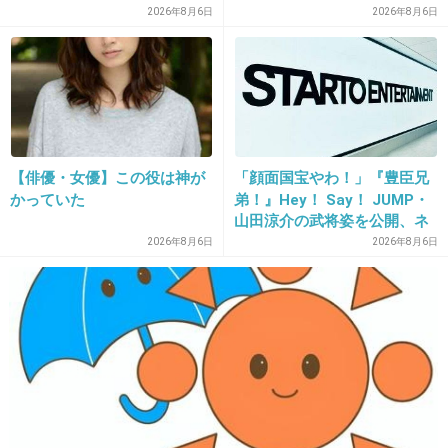
2026年8月6日
2026年8月6日
この言い方「もうさよなら」とも聞こえるし、
復帰を望んでないと思うｗｗ
出典：blog-imgs-56.fc2.com
+22
-3
【俳優・女優】この役は神が
「顔面国宝やわ！」『豊臣兄
かっていた
弟！』Hey！ Say！ JUMP・
山田涼介の武将姿を公開、ネ
ット歓喜「ビジュ良すぎん」
2026年8月6日
2026年8月6日
21. 匿名
2013/06/15(土) 20:03:31
「こんな美しい秀次は初め
矢口もう芸能界難しいだろうね
て」
+23
-5
22. 匿名
2013/06/15(土) 20:04:01
結局矢口は逃亡してるだけで謝罪とか説明はし