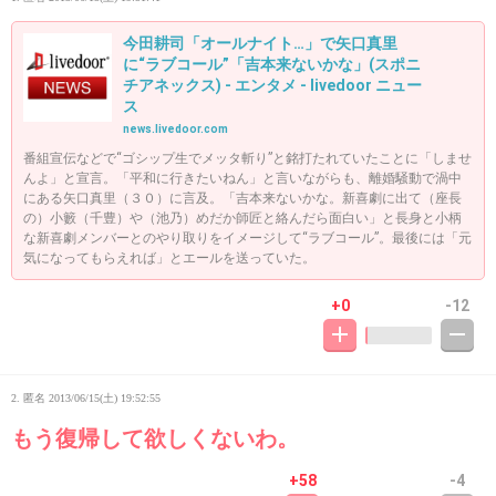
今田耕司「オールナイト…」で矢口真里
に“ラブコール”「吉本来ないかな」(スポニ
チアネックス) - エンタメ - livedoor ニュー
ス
news.livedoor.com
番組宣伝などで“ゴシップ生でメッタ斬り”と銘打たれていたことに「しませ
んよ」と宣言。「平和に行きたいねん」と言いながらも、離婚騒動で渦中
にある矢口真里（３０）に言及。「吉本来ないかな。新喜劇に出て（座長
の）小籔（千豊）や（池乃）めだか師匠と絡んだら面白い」と長身と小柄
な新喜劇メンバーとのやり取りをイメージして“ラブコール”。最後には「元
気になってもらえれば」とエールを送っていた。
+0
-12
2. 匿名
2013/06/15(土) 19:52:55
もう復帰して欲しくないわ。
+58
-4