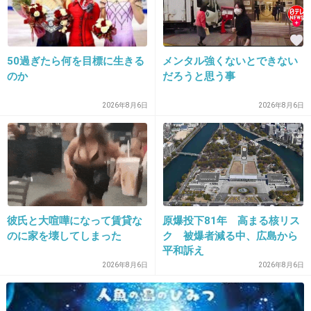
50過ぎたら何を目標に生きる
メンタル強くないとできない
のか
だろうと思う事
16. 匿名
2013/06/15(土) 19:59:47
やめとけー！！！！
2026年8月6日
2026年8月6日
+4
-2
17. 匿名
2013/06/15(土) 20:01:46
馬鹿は？
彼氏と大喧嘩になって賃貸な
原爆投下81年 高まる核リス
今田でしょ！
のに家を壊してしまった
ク 被爆者減る中、広島から
平和訴え
2026年8月6日
2026年8月6日
+13
-13