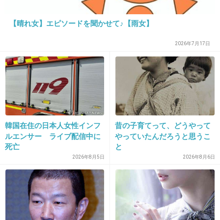
てないのね
【晴れ女】エピソードを聞かせて♪【雨女】
+13
-2
2026年7月17日
23. 匿名
2013/06/15(土) 20:05:53
矢口、寝込んでそう。
+8
-18
韓国在住の日本人女性インフ
昔の子育てって、どうやって
ルエンサー ライブ配信中に
やっていたんだろうと思うこ
24. 匿名
2013/06/15(土) 20:06:03
死亡
と
今田って韓流大好きだよね。
2026年8月5日
2026年8月6日
少女時代好きすぎてサバンナの高橋とコンサー
ト行きまくりだし、モデルのヨンアも好きだ
し。