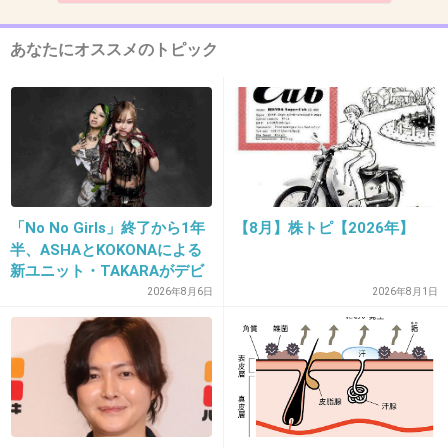
+18
-2
あなたにオススメのトピック
12. 匿名
2013/06/15(土) 19:55:59
今ちゃん アカーン！
+11
-6
「No No Girls」終了から1年
【8月】株トピ【2026年】
半、ASHAとKOKONAによる
13. 匿名
2013/06/15(土) 19:56:19
新ユニット・TAKARAがデビ
矢口と仕事した人多いから、叩くに叩けないと
ュー
2026年8月6日
2026年8月1日
ころはあると思う。
+16
-2
14. 匿名
2013/06/15(土) 19:58:12