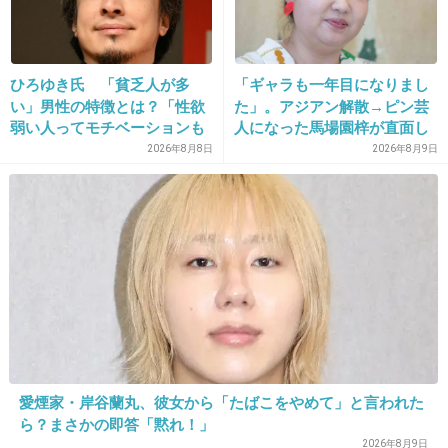
18. 匿名
2014/11/07(金) 21:29:19
まさみ、離れろ
ひろゆき氏 「貧乏人が多
「ギャラも一年目になりまし
い」男性の特徴とは？「性欲
た」。アジアン解散→ピン芸
+131
-20
弱い人ってモチベーションも
人になった馬場園梓が直面し
低いので貧乏人多い」
た現実、そして携える芸人と
2026年8月8日
2026年8月9日
しての矜持
19. 匿名
2014/11/07(金) 21:29:33
長澤まさみは基本的に全然変わらないよね。
整形してない人は昔の話題になったとき強い。
出典：blog-imgs-24-origin.fc2.com
愛煙家・岸谷蘭丸、彼女から「たばこをやめて」と言われた
+924
-21
ら？まさかの即答「黙れ！」
2026年8月9日