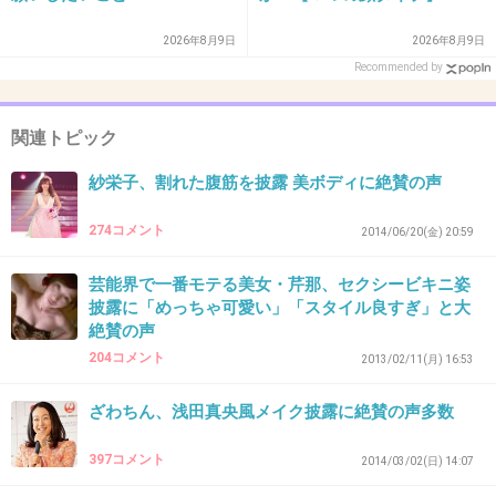
32. 匿名
2014/11/07(金) 21:32:37
2026年8月9日
2026年8月9日
ドラゴン桜なら紗栄子よりガッキーと長澤まさ
Recommended by
みのツーショットがいい。
+179
-12
関連トピック
紗栄子、割れた腹筋を披露 美ボディに絶賛の声
33. 匿名
2014/11/07(金) 21:32:38
274コメント
2014/06/20(金) 20:59
長澤まさみがリアルにハゲてる事が気になって
芸能界で一番モテる美女・芹那、セクシービキニ姿
可愛いとか入って来ない！！！
披露に「めっちゃ可愛い」「スタイル良すぎ」と大
絶賛の声
+179
-58
204コメント
2013/02/11(月) 16:53
ざわちん、浅田真央風メイク披露に絶賛の声多数
34. 匿名
2014/11/07(金) 21:32:51
ドラゴン桜最高だったなあー
397コメント
2014/03/02(日) 14:07