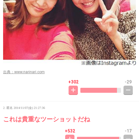
出典：www.narinari.com
+302
-29
2. 匿名
2014/11/07(金) 21:27:36
これは貴重なツーショットだね
+532
-17