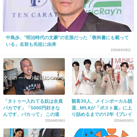
27. 匿名
2014/11/07(金) 21:31:39
長澤まさみ可愛い！
サエコの隣だから余計に可愛さが引き立ってる
中島歩、“明治時代の文豪”の玄孫だった「教科書にも載って
いる」名前も先祖に由来
+171
-29
2026年8月8日
28. 匿名
2014/11/07(金) 21:32:04
長澤まさみは相変わらず女優一筋。
一方の紗栄子はでき婚＆離婚して養育費で豪
「タトゥー入れてる奴は全員
観客30人、メインボーカル脱
遊。かつての共演者を今どういう目で見てるん
バカです」「5000円好きな
退…M!LKが「ポスト嵐」に上
だろう(笑)
んです、バカって」 この道
り詰めるまでの12年《ブレイ
23年の彫り師YouTuberの動
ク秘話》
2026年8月8日
2026年8月8日
画が話題
出典：up.gc-img.net