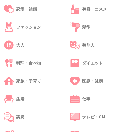
恋愛・結婚
美容・コスメ
39. 匿名
2014/11/07(金) 21:34:46
さえちゃんと、まーちゃんか。
ファッション
髪型
良いね。さえこに思うことは色々あるけれど、
外野は何も言う権利ないよね。
大人
芸能人
+104
-36
料理・食べ物
ダイエット
40. 匿名
2014/11/07(金) 21:35:15
家族・子育て
医療・健康
ここシンクロ率高いね。
生活
仕事
+61
-2
実況
テレビ・CM
41. 匿名
2014/11/07(金) 21:35:26