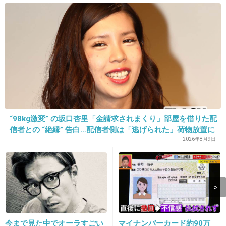
た、驚きだわ
+463
-19
12. 匿名
2014/11/07(金) 21:29:03
長澤まさみが自然な笑顔なのに対して紗栄子の
ドヤ顔ｗ
+560
-30
“98kg激変” の坂口杏里「金請求されまくり」部屋を借りた配
信者との “絶縁” 告白…配信者側は「逃げられた」荷物放置に
怒り心頭
2026年8月9日
13. 匿名
2014/11/07(金) 21:29:08
お馴染みの“絶賛の声”
+194
-12
今まで見た中でオーラすごい
マイナンバーカード約90万