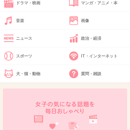
ドラマ・映画
マンガ・アニメ・本
紗栄子の顔がいつもより強ばってる気がする
+78
-10
音楽
画像
ニュース
政治・経済
42. 匿名
2014/11/07(金) 21:35:40
サエコが可愛い！
スポーツ
IT・インターネット
+20
-61
犬・猫・動物
質問・雑談
43. 匿名
2014/11/07(金) 21:37:56
ドラゴン桜めっちゃ好きやったー！！
このときの紗栄子かわいかったなぁ♡
+126
-31