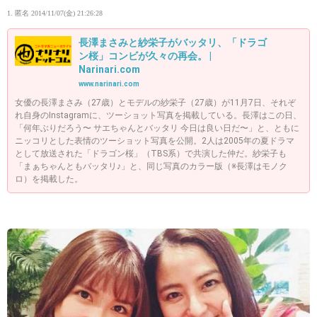
1. 匿名
2014/11/07(金) 21:26:28
長澤まさみと紗栄子がバッタリ、「ドラゴ
ン桜」コンビが久々の再会。 |
Narinari.com
www.narinari.com
女優の長澤まさみ（27歳）とモデルの紗栄子（27歳）が11月7日、それぞ
れ自身のInstagramに、ツーショット写真を掲載している。長澤はこの日、
「何年ぶりだろう〜 サエちゃんとバッタリ 今日は良い日だ〜」と、ともに
ニッコリとした表情のツーショット写真を公開。2人は2005年の夏ドラマ
として放送された「ドラゴン桜」（TBS系）で共演した仲だ。紗栄子も
「まぁちゃんともバッタリ♪」と、同じ写真のカラー版（※長澤はモノク
ロ）を掲載した。