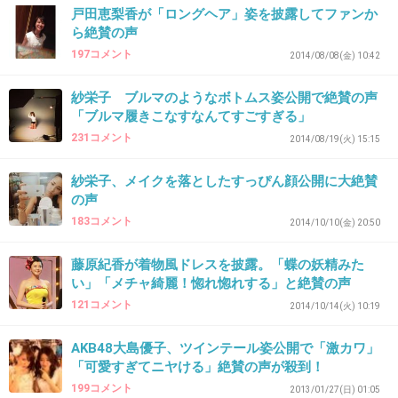
美男美女だらけで目の保養になってた(*^_^*)
戸田恵梨香が「ロングヘア」姿を披露してファンか
あの頃はサエコも可愛かったしね
ら絶賛の声
197コメント
2014/08/08(金) 10:42
+100
-18
紗栄子 ブルマのようなボトムス姿公開で絶賛の声
「ブルマ履きこなすなんてすごすぎる」
35. 匿名
2014/11/07(金) 21:32:58
231コメント
2014/08/19(火) 15:15
かわいい！羨ましい！！
紗栄子、メイクを落としたすっぴん顔公開に大絶賛
+16
-10
の声
183コメント
2014/10/10(金) 20:50
藤原紀香が着物風ドレスを披露。「蝶の妖精みた
36. 匿名
2014/11/07(金) 21:33:20
い」「メチャ綺麗！惚れ惚れする」と絶賛の声
紗栄子、老けたねぇ
121コメント
2014/10/14(火) 10:19
+69
-5
AKB48大島優子、ツインテール姿公開で「激カワ」
「可愛すぎてニヤける」絶賛の声が殺到！
199コメント
2013/01/27(日) 01:05