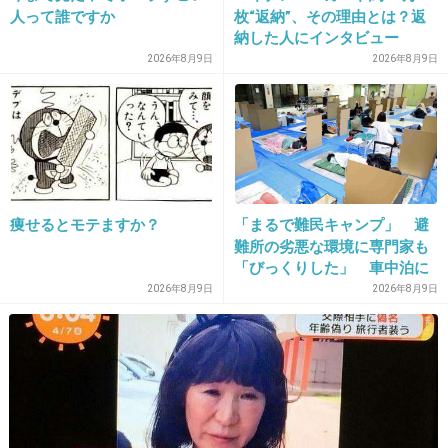
人って誰ですか
枚“返納”、その理由とは？返
14. 匿名
2014/11/07(金) 21:29:12
納した人にインタビュー
ドラゴン桜の時の紗栄子は可愛かったね。
2026年8月9日
2026年8月9日
+200
-44
15. 匿名
2014/11/07(金) 21:29:12
紗栄子いらんわ。ドラゴン桜なら長澤まさみと
痩せるとモテますか？
「まるで難民キャンプ」 避
ガッキーの2ショットの方が見たいわ。
難所の劣悪な環境に専門家も
「びっくりした」 車中泊に
もリスクが 「熱したフライ
2026年8月9日
2026年8月9日
パンに飛び込むようなもの」
+1227
-28