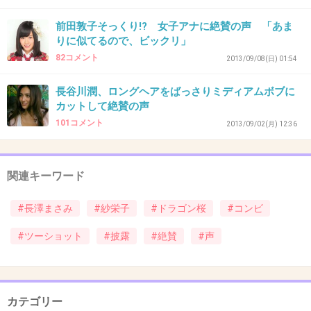
37. 匿名
2014/11/07(金) 21:33:50
前田敦子そっくり!? 女子アナに絶賛の声 「あま
出た！新たな過ぎるパターン
りに似てるので、ビックリ」
82コメント
2013/09/08(日) 01:54
+19
-3
長谷川潤、ロングヘアをばっさりミディアムボブに
カットして絶賛の声
38. 匿名
2014/11/07(金) 21:34:26
101コメント
2013/09/02(月) 12:36
ドラゴン桜なつかし～！
上でもたくさん言ってる人いるけど私も長澤ま
関連キーワード
さみとガッキーのツーショットが見たい♡
#長澤まさみ
#紗栄子
#ドラゴン桜
#コンビ
#ツーショット
#披露
#絶賛
#声
出典：blog-imgs-24-origin.fc2.com
+436
-8
カテゴリー