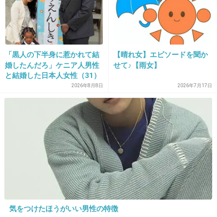
出典：articleimage.nicoblomaga.jp
「黒人の下半身に惹かれて結
【晴れ女】エピソードを聞か
婚したんだろ」ケニア人男性
せて♪【雨女】
と結婚した日本人女性（31）
に“誹謗中傷”殺到…本人が語
+212
-9
2026年8月8日
2026年7月17日
る、日本で感じる“外国人差
別”のリアル
29. 匿名
2014/11/07(金) 21:32:26
今考えると豪華なメンバー
出典：blogs.c.yimg.jp
気をつけたほうがいい男性の特徴
+792
-13