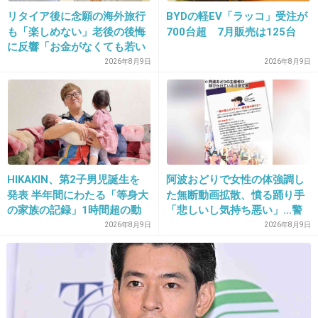
+48
-68
リタイア後に念願の海外旅行
BYDの軽EV「ラッコ」受注が
も「楽しめない」老後の後悔
700台超 7月販売は125台
に反響「お金がなくても若い
うちに？」50代以上の切実な
2026年8月9日
2026年8月9日
25. 匿名
2014/11/07(金) 21:31:23
声
やっぱりいつも単品で映ってるからいろいろご
まかされるね。
長澤まさみと並ぶとサエコの微妙さが引き立
つ。
HIKAKIN、第2子男児誕生を
阿波おどりで女性の体強調し
+227
-18
発表 半年間にわたる「等身大
た無断動画拡散、憤る踊り手
の家族の記録」1時間超の動
「悲しいし気持ち悪い」…警
画とともに感謝伝える
察への相談も検討
2026年8月9日
2026年8月9日
26. 匿名
2014/11/07(金) 21:31:27
長澤まさみ、おでこ広くない？！
+113
-25