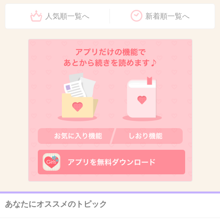
人気順一覧へ
新着順一覧へ
出典：matome-note.jp
+639
-42
11. 匿名
2014/11/07(金) 21:28:57
あなたにオススメのトピック
紗栄子と長澤まさみが同い年だと知らなかっ