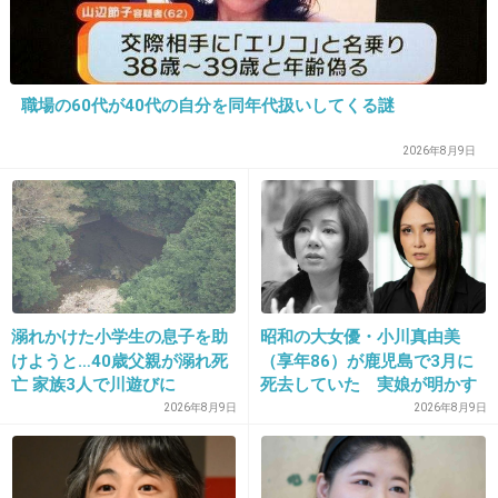
職場の60代が40代の自分を同年代扱いしてくる謎
16. 匿名
2014/11/07(金) 21:29:15
ドラゴン桜なら紗栄子よりガッキーと長澤まさ
2026年8月9日
みのツーショットがいい。
+529
-15
17. 匿名
2014/11/07(金) 21:29:18
溺れかけた小学生の息子を助
昭和の大女優・小川真由美
けようと…40歳父親が溺れ死
（享年86）が鹿児島で3月に
長澤まさみはショートカットよりこれくらいの
亡 家族3人で川遊びに
死去していた 実娘が明かす
方がかわいい
「毒母」の素顔と空白の晩年
2026年8月9日
2026年8月9日
+190
-19