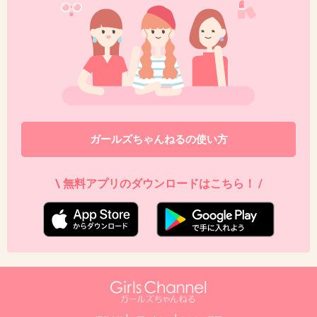
44. 匿名
2014/11/07(金) 21:40:20
紗栄子は大した女優でもないのに、ね。
ていうか、ポジション何？モデルと書いてある
が、マジで？ありえん。
+93
-16
ガールズちゃんねるの使い方
45. 匿名
2014/11/07(金) 21:40:24
\ 無料アプリのダウンロードはこちら！ /
一瞬 優木まおみと黒谷友香に見えた！(°_°)
+14
-8
46. 匿名
2014/11/07(金) 21:41:42
紗栄子はこのまま女優やってたらすぐに消える