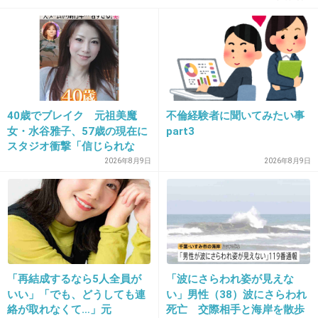
20. 匿名
2014/11/07(金) 21:29:37
長澤まさみさん、好きだけど、髪型のせいか
な？なんかちょっと変？
+225
-34
40歳でブレイク 元祖美魔
不倫経験者に聞いてみたい事
女・水谷雅子、57歳の現在に
part3
スタジオ衝撃「信じられな
い」「やっぱすごいね」
21. 匿名
2014/11/07(金) 21:29:41
2026年8月9日
2026年8月9日
ガッキーも出てたよね。ちょっとギャルっぽい
役で。懐かしいな。
+345
-5
「再結成するなら5人全員が
「波にさらわれ姿が見えな
いい」「でも、どうしても連
い」男性（38）波にさらわれ
22. 匿名
2014/11/07(金) 21:30:37
絡が取れなくて…」元
死亡 交際相手と海岸を散歩