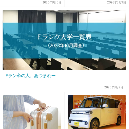
長澤まさみドラゴン桜のときより好きになっ
ZONE・MIZUHO（38）が明
中 当時は波浪注意報 千葉・
2026年8月8日
2026年8月9日
た〜かわいい
かす「19年ぶりに芸能界復
いすみ市
帰」した本当の理由
+136
-11
23. 匿名
2014/11/07(金) 21:30:43
長沢まさみは良くも悪くも昔と変わらないね
サエコさんはずいぶんと色々変わられたようで
しかしサエコさんまた顔変わったね、優木まお
Fラン卒の人、あつまれー
みみたいな顔
2026年8月9日
+302
-12
24. 匿名
2014/11/07(金) 21:31:22
生き方云々は抜かして紗栄子って顔はカワイイと思うんだけどね。