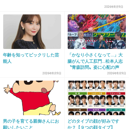
2026年8月9日
30. 匿名
2014/11/07(金) 21:32:26
おもしろかったなぁぁ＾＾
ドラゴン桜、、、♫
年齢を知ってビックリした芸
「かなり小さくなって…」大
能人
腸がんで人工肛門…松本人志
+268
-13
〝青森訪問〟姿に心配の声
続々「脂肪のない感じが痛ま
2026年8月9日
2026年8月9日
しい」「無理せずに」
31. 匿名
2014/11/07(金) 21:32:29
長澤まさみ、手の指も長いなぁ
+105
-7
男の子を育てる親御さんにお
どのタイプの顔が好みです
願いしたいこと
か？【９つの顔タイプ】