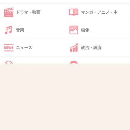
でもエッチだったら女側が良さそうな気がするんで、何回
ドラマ・映画
マンガ・アニメ・本
かやったら飽きそう
+2
-1
音楽
画像
ニュース
政治・経済
スポーツ
IT・インターネット
犬・猫・動物
質問・雑談