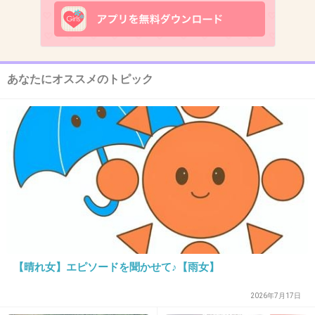
+38
-4
14. 匿名
2013/06/09(日) 10:36:53
あなたにオススメのトピック
「男になったらやってみたい」という内容どれをとっても薄っぺらい。
どれも女性のままでも出来るじゃん。
男に対する都合のいい考え方に過ぎない。
+7
-22
15. 匿名
2013/06/09(日) 10:37:27
男子校に入学したい
【晴れ女】エピソードを聞かせて♪【雨女】
女子のネチネチした感じがなくて明るく楽しそ
う
2026年7月17日