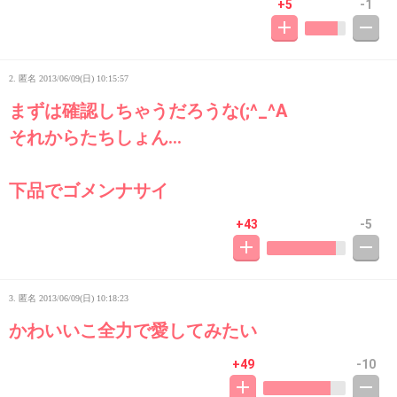
+5
-1
2. 匿名
2013/06/09(日) 10:15:57
まずは確認しちゃうだろうな(;^_^A
それからたちしょん…
下品でゴメンナサイ
+43
-5
3. 匿名
2013/06/09(日) 10:18:23
かわいいこ全力で愛してみたい
+49
-10