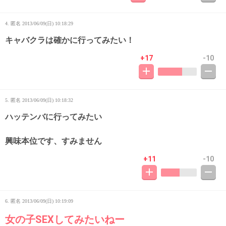
4. 匿名
2013/06/09(日) 10:18:29
キャバクラは確かに行ってみたい！
+17
-10
5. 匿名
2013/06/09(日) 10:18:32
ハッテンバに行ってみたい
興味本位です、すみません
+11
-10
6. 匿名
2013/06/09(日) 10:19:09
女の子SEXしてみたいねー