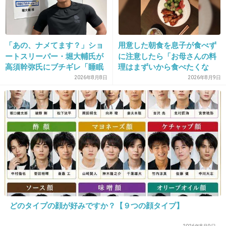
24. 匿名
2013/06/09(日) 11:15:03
体育会系の飲み会‼
+3
-6
「あの、ナメてます？」ショ
用意した朝食を息子が食べず
ートスリーパー・堀大輔氏が
に注意したら「お母さんの料
高須幹弥氏にブチギレ「睡眠
理はまずいから食べたくな
不足の人＝キレやすい」SNS
い」と…「まずいなら食べな
2026年8月8日
2026年8月9日
25. 匿名
2013/06/09(日) 11:21:12
で物議
くていい。今後は自分で食事
見てたら気持ち良く無いのがある
を用意しなさい。お金は渡
す」と言った話が議論に
心が女性のままで男になるの辛いよ
女のままでいいよ
+3
-3
26. 匿名
2013/06/09(日) 11:28:41
２２さん
どのタイプの顔が好みですか？【９つの顔タイプ】
まじレスしなくてもいいのではｗ