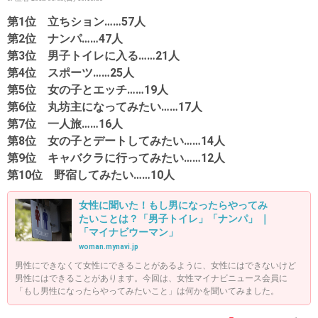
第1位 立ちション……57人
第2位 ナンパ……47人
第3位 男子トイレに入る……21人
第4位 スポーツ……25人
第5位 女の子とエッチ……19人
第6位 丸坊主になってみたい……17人
第7位 一人旅……16人
第8位 女の子とデートしてみたい……14人
第9位 キャバクラに行ってみたい……12人
第10位 野宿してみたい……10人
女性に聞いた！もし男になったらやってみ
たいことは？「男子トイレ」「ナンパ」 ｜
「マイナビウーマン」
woman.mynavi.jp
男性にできなくて女性にできることがあるように、女性にはできないけど
男性にはできることがあります。今回は、女性マイナビニュース会員に
「もし男性になったらやってみたいこと」は何かを聞いてみました。