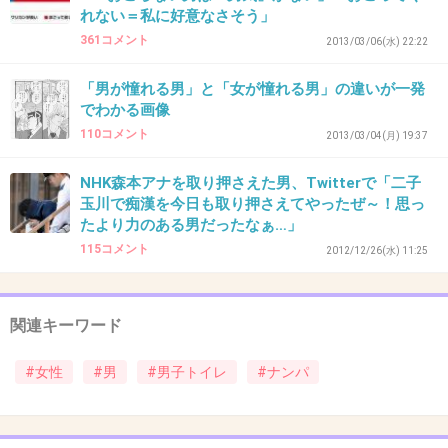
れない＝私に好意なさそう」
+6
-4
361コメント
2013/03/06(水) 22:22
「男が憧れる男」と「女が憧れる男」の違いが一発
でわかる画像
46. 匿名
2013/06/09(日) 14:31:32
110コメント
2013/03/04(月) 19:37
立ちション以外全部出来るでしょ。
一人で吉野家入ったり歩きタバコしたり
NHK森本アナを取り押さえた男、Twitterで「二子
やりたい放題なんだし何を今更って感じ。
玉川で痴漢を今日も取り押さえてやったぜ～！思っ
たより力のある男だったなぁ…」
+1
-8
115コメント
2012/12/26(水) 11:25
47. 匿名
2013/06/09(日) 15:10:33
関連キーワード
小さい頃兄ちゃんが立ちションしてるのみて「5歳になった
ら私も立ってする！」って言ってたの思い出したwww
#女性
#男
#男子トイレ
#ナンパ
+3
-0