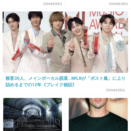
に“誹謗中傷”殺到…本人が語
2026年8月8日
2026年8月8日
※ただしイケメンに限る
る、日本で感じる“外国人差
別”のリアル
制服デートしてみたい
+6
-3
29. 匿名
2013/06/09(日) 11:37:59
色んな美人とデートしたい。
+20
-4
観客30人、メインボーカル脱退…M!LKが「ポスト嵐」に上り
詰めるまでの12年《ブレイク秘話》
2026年8月8日
30. 匿名
2013/06/09(日) 11:41:43
スーツ好き女子が多いんだから
かっこよくスーツを着こなしたい！
+9
-6