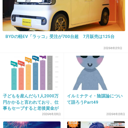
33. 匿名
2013/06/09(日) 12:00:43
私が男になったらキモオタ高齢童貞確実ですｗ
+8
-4
BYDの軽EV「ラッコ」受注が700台超 7月販売は125台
34. 匿名
2013/06/09(日) 12:05:26
2026年8月9日
＞２３
女性だけの環境で仕事すれば解決できます。
+3
-7
35. 匿名
2013/06/09(日) 12:06:22
子どもを産んだら1人2000万
イルミナティ・陰謀論につい
円かかると言われており、仕
て語ろうPart49
＞３０・３１
事もセーブすると老後資金が
貯められない…一方、子育て
2026年8月8日
2026年8月8日
宝塚に入団して男役のトップスターになれば夢が叶えられ
していない人は潤沢な資金で
ます！
悠々老後だと歪んでいるので