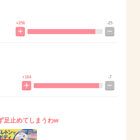
+256
-25
+164
-7
ず足止めてしまうわw