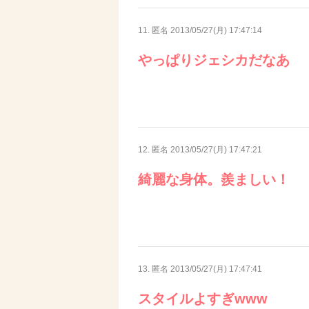
11. 匿名
2013/05/27(月) 17:47:14
やっぱりジェシカだなあ
12. 匿名
2013/05/27(月) 17:47:21
綺麗な身体。羨ましい！
13. 匿名
2013/05/27(月) 17:47:41
スタイルよすぎwww