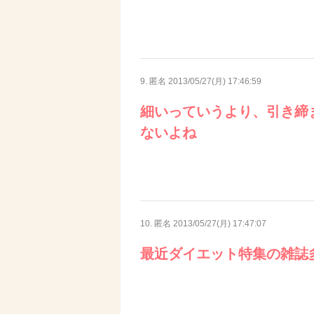
9. 匿名
2013/05/27(月) 17:46:59
細いっていうより、引き締
ないよね
10. 匿名
2013/05/27(月) 17:47:07
最近ダイエット特集の雑誌