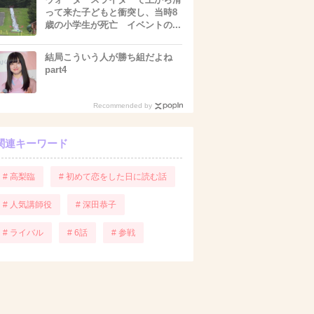
って来た子どもと衝突し、当時8
歳の小学生が死亡 イベントの...
結局こういう人が勝ち組だよね
part4
Recommended by
関連キーワード
# 高梨臨
# 初めて恋をした日に読む話
# 人気講師役
# 深田恭子
# ライバル
# 6話
# 参戦