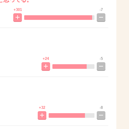
+301
-7
+24
-5
+32
-8