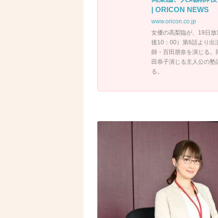
| ORICON NEWS
www.oricon.co.jp
女優の高梨臨が、19日
後10：00）第6話よ
師・百田朋奈を演じる。
田恭子演じる主人公の塾
る。