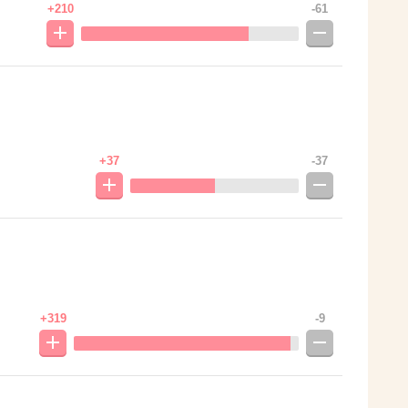
+210
-61
+37
-37
+319
-9