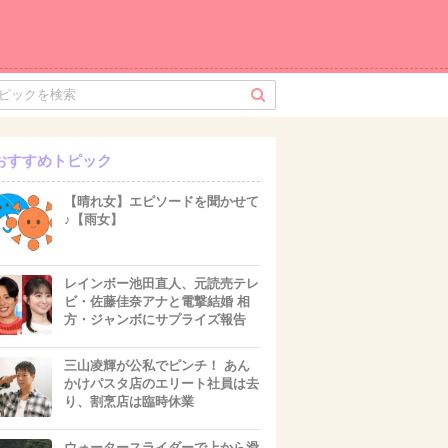
おすすめトピック
【晴れ女】エピソードを聞かせて
♪【雨女】
レインボー池田直人、元読売テレ
ビ・佐藤佳奈アナと電撃結婚 相
方・ジャンボにサプライズ報告
三山凌輝が公私でピンチ！ あん
かけパスタ店のエリート社員は去
り、割烹店は臨時休業
ウォータースライダーで上から滑