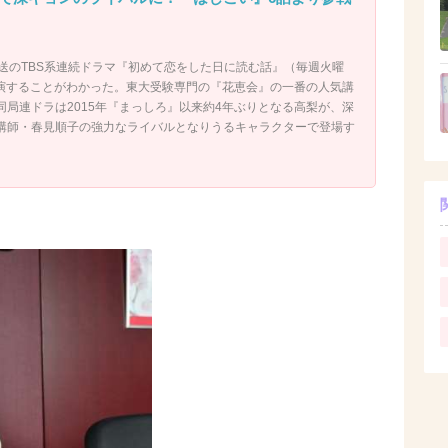
放送のTBS系連続ドラマ『初めて恋をした日に読む話』（毎週火曜
り出演することがわかった。東大受験専門の『花恵会』の一番の人気講
同局連ドラは2015年『まっしろ』以来約4年ぶりとなる高梨が、深
講師・春見順子の強力なライバルとなりうるキャラクターで登場す