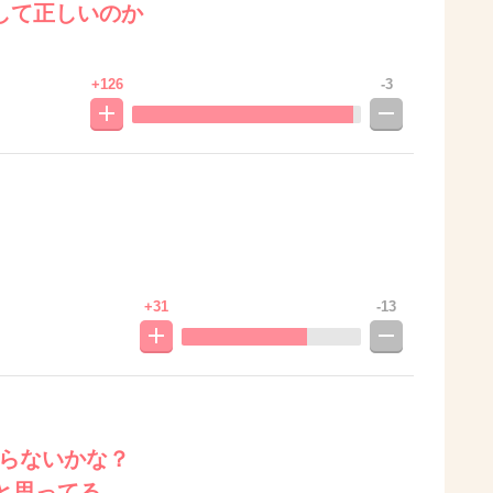
して正しいのか
+126
-3
+31
-13
いらないかな？
と思ってる。