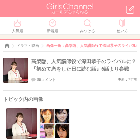
人気順
新着順
みつける
使い方
ドラマ・映画
画像一覧：高梨臨、人気講師役で深田恭子のライバルに
高梨臨、人気講師役で深田恭子のライバルに？
『初めて恋をした日に読む話』6話より参戦
86コメント
更新：7年前
トピック内の画像