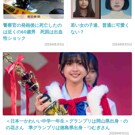
18. 匿名
2019/02/10(日) 22:14:21
警察官の発砲後に死亡したの
若い女の子達、普通に可愛く
わざとらスキップぱばあ！
は近くの60歳男 死因は出血
ない？
性ショック
+80
-24
2026年8月5日
2026年8月5日
19. 匿名
2019/02/10(日) 22:15:10
川田さんスタイルちんちくりんで親近感ｗ
+26
-7
20. 匿名
2019/02/10(日) 22:15:19
＜日本一かわいい中学一年生＞グランプリは岡山県出身・の
川田アナて可愛い？
の花さん 準グランプリは徳島県出身・つむぎさん
肩が気になる。スタイルが悪いのか顔がでかい
2026年8月5日