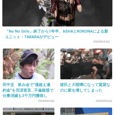
川田裕美アナ、ドストライクなんだけど
+10
-17
「No No Girls」終了から1年半、ASHAとKOKONAによる新
ユニット・TAKARAがデビュー
29. 匿名
2019/02/10(日) 22:19:20
2026年8月6日
指原さん、そんな事よりまほほん助けて！！
+88
-10
田中圭 飲み会で“億超え違
彼氏と大喧嘩になって賃貸な
約金”を完済宣言…不倫疑惑で
のに家を壊してしまった
30. 匿名
2019/02/10(日) 22:19:42
仕事消滅も3千万円獲得し
>>10
た“副業”
2026年8月6日
2026年8月6日
Instagramのコメントが嘘だから