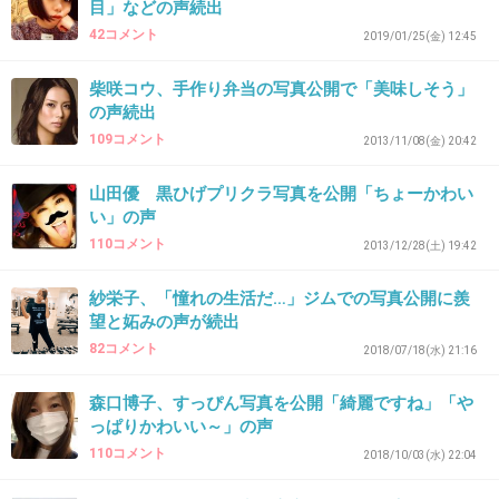
目」などの声続出
42コメント
2019/01/25(金) 12:45
35. 匿名
2019/02/10(日) 22:29:12
え？サッシーどこ？ww
柴咲コウ、手作り弁当の写真公開で「美味しそう」
の声続出
+12
-1
109コメント
2013/11/08(金) 20:42
山田優 黒ひげプリクラ写真を公開「ちょーかわい
い」の声
36. 匿名
2019/02/10(日) 22:31:02
110コメント
2013/12/28(土) 19:42
ほんとに可愛くないし憧れない
妬みというならお好きにどうぞ
紗栄子、「憧れの生活だ…」ジムでの写真公開に羨
望と妬みの声が続出
+17
-2
82コメント
2018/07/18(水) 21:16
森口博子、すっぴん写真を公開「綺麗ですね」「や
っぱりかわいい～」の声
37. 匿名
2019/02/10(日) 22:36:05
110コメント
2018/10/03(水) 22:04
指原ブ…