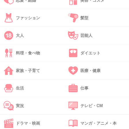
恋愛・結婚
美容・コスメ
あざとい人を知らないわ
+40
-4
ファッション
髪型
大人
芸能人
40. 匿名
2019/02/10(日) 22:50:17
和歌山大学て…
料理・食べ物
ダイエット
関西には他にもいっぱい全国区の大学あるのにね
+9
-9
家族・子育て
医療・健康
生活
仕事
41. 匿名
2019/02/10(日) 22:51:26
誰？このうざいダブルピースは、と思ったら指原だったん
実況
テレビ・CM
だよね
いつもの修正顔とは違いすぎてびっくり
こんなのと仲良くしてたら川田さんネタにされちゃうよ
ドラマ・映画
マンガ・アニメ・本