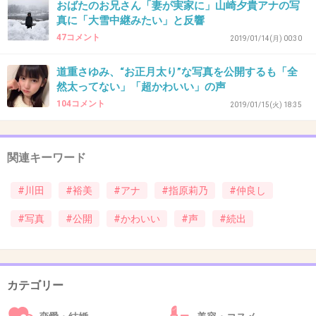
おばたのお兄さん「妻が実家に」山崎夕貴アナの写
+21
-1
真に「大雪中継みたい」と反響
47コメント
2019/01/14(月) 00:30
38. 匿名
2019/02/10(日) 22:45:53
道重さゆみ、“お正月太り”な写真を公開するも「全
然太ってない」「超かわいい」の声
アメトークの川田アナのスキップもうお腹いっ
104コメント
2019/01/15(火) 18:35
ぱい
年末のアメトークでも春夏秋冬、日本全国まわ
関連キーワード
ってスキップしてたけど、そんなお金かけてま
#川田
#裕美
#アナ
#指原莉乃
#仲良し
でする事じゃないだろーに。。。
#写真
#公開
#かわいい
#声
#続出
+71
-3
カテゴリー
39. 匿名
2019/02/10(日) 22:48:52
川田アナぐらい