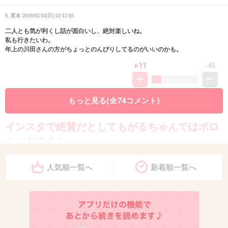
9. 匿名
2019/02/10(日) 22:12:05
二人とも気が利くし話が面白いし、絶対楽しいね。
私も行きたいわ。
年上の川田さんの方がちょっとのんびりしてるのがいいのかも。
+11
-45
もっと見る(全74コメント)
10. 匿名
2019/02/10(日) 22:12:08
インスタで絶賛だとしてもがるちゃんではボロ
クソだろうね
何でだろ
人気順一覧へ
新着順一覧へ
+58
-4
11. 匿名
2019/02/10(日) 22:12:08