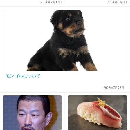
2026年7月17日
2026年8月5日
23. 匿名
2019/02/10(日) 22:16:06
無加工の写真載せられて指原イラついてそう
普段加工しまくりだから
+106
-1
24. 匿名
2019/02/10(日) 22:16:25
モンゴルについて
>>20
うんｗ一般人以下
2026年7月28日
+6
-8
25. 匿名
2019/02/10(日) 22:16:52
アイドルより川田アナのほうが可愛い