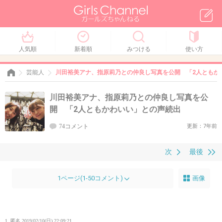
人気順
新着順
みつける
使い方
芸能人
川田裕美アナ、指原莉乃との仲良し写真を公開 「2人ともか
川田裕美アナ、指原莉乃との仲良し写真を公
開 「2人ともかわいい」との声続出
74コメント
更新：7年前
次
最後
1ページ(1-50コメント)
画像
1. 匿名
2019/02/10(日) 22:09:21