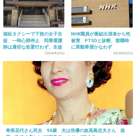
+12
-1
31. 匿名
2019/02/10(日) 22:19:54
福祉タクシーで下校の女子生
NHK職員が番組出演者から性
おばさんだからかなぁ
徒、一時心肺停止 同乗看護
被害 PTSDと診断、復職時
テレビに出てる元気な子たちみんな可愛い
師は適切な処置行わず、生徒
に異動希望かなわず
は脳障害に影響
2026年8月6日
2026年8月5日
+4
-6
32. 匿名
2019/02/10(日) 22:21:09
美人どうし気が合うのでしょう。
+2
-14
33. 匿名
2019/02/10(日) 22:21:17
寿美花代さん死去 94歳 夫は俳優の故高島忠夫さん 政
>>10