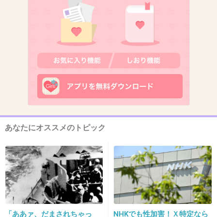
河田アナのほうが可愛い
+159
-20
12. 匿名
2019/02/10(日) 22:12:43
お、おう、、、か、かわ、、いい、よね。
+6
-3
あなたにオススメのトピック
13. 匿名
2019/02/10(日) 22:12:55
川田アナは可愛いけど、さすがに少しずつ老け
てきたな
出典：sirabee.com
「ああァ、だまされちゃっ
NHKでも性加害！Ｘ特定なら