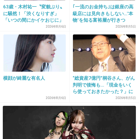
63歳・木村祐一〝変貌ぶり〟
｢一流のお金持ち｣は銀座の高
+83
-10
に騒然！「渋くなりすぎ」
級店には見向きもしない…"本
「いつの間にかイケおじに」
物"を知る富裕層が行きつ
の声
く"究極のスシ"の正体
2026年8月6日
2026年8月5日
26. 匿名
2019/02/10(日) 22:17:11
>>18
ぱばあ…笑 可愛い笑
+2
-0
横顔が綺麗な有名人
“総資産7億円”桐谷さん、がん
判明で後悔も…「現金をいく
27. 匿名
2019/02/10(日) 22:17:56
ら使っておきたかった？」に
まさかの回答
2026年8月6日
2026年8月5日
二人とも苦手だわ
+60
-4
28. 匿名
2019/02/10(日) 22:18:06