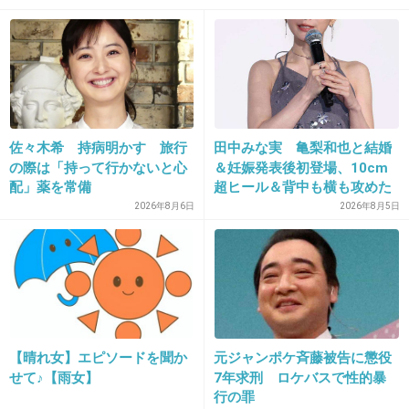
のか。なんかバランス変じゃない？
+131
-10
21. 匿名
2019/02/10(日) 22:15:44
佐々木希 持病明かす 旅行
田中みな実 亀梨和也と結婚
川田アナはフリーになるって言った時にすぐ需
の際は「持って行かないと心
＆妊娠発表後初登場、10cm
要なくなると思ったけど意外と出続けてるね
配」薬を常備
超ヒール＆背中も横も攻めた
ドレスで祝福に笑顔「ありが
2026年8月6日
2026年8月5日
+181
-2
とうございます」おなかふっ
くら
22. 匿名
2019/02/10(日) 22:15:57
スキップネタもそろそろね…
【晴れ女】エピソードを聞か
元ジャンポケ斉藤被告に懲役
+28
-3
せて♪【雨女】
7年求刑 ロケバスで性的暴
行の罪