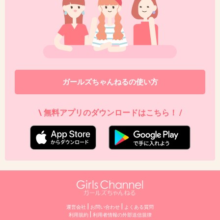
+9
-1
44. 匿名
2019/02/10(日) 23:07:42
運動音痴と整形モンスターのさも無いお話
+9
-0
ガールズちゃんねるの使い方
\ 無料アプリのダウンロードはこちら！ /
45. 匿名
2019/02/10(日) 23:08:32
川田ってほんとブス。
納豆のパッケージの顔
+15
-22
|
|
運営会社
お問い合わせ
よくある質問
46. 匿名
2019/02/10(日) 23:08:51
|
利用規約
利⽤者情報の外部送信規律