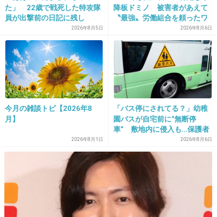
+146
-24
た」 22歳で戦死した特攻隊
降板ドミノ 被害者があえて
員が出撃前の日記に残し
〝最強〟労働組合を頼ったワ
た“本音”
ケ
2026年8月5日
2026年8月6日
14. 匿名
2019/02/10(日) 22:13:46
どんな話してるんだろｗ
+8
-2
今月の雑談トピ【2026年8
「バス停にされてる？」幼稚
15. 匿名
2019/02/10(日) 22:13:49
月】
園バスが自宅前に“無断停
車” 敷地内に侵入も…保護者
スキップできない人だ
マナーに「我慢の限界」
2026年8月1日
2026年8月6日
+84
-2