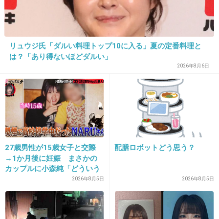
16. 匿名
2019/02/10(日) 22:13:59
リュウジ氏「ダルい料理トップ10に入る」夏の定番料理と
は？「あり得ないほどダルい」
もう35歳なんだ。
2026年8月6日
そろそろ羊水がくさ、、
+9
-47
17. 匿名
2019/02/10(日) 22:14:11
性格悪いと思うけど、整形した芸能人達がお直
27歳男性が15歳女子と交際
配膳ロボットどう思う？
しできなくなる年齢になるのが少し、楽しみ笑
→1か月後に妊娠 まさかの
カップルに小森純「どういう
どんな風に崩れていくんだろうね、歳とったら
事？だいぶあぶねぇよ」
2026年8月5日
2026年8月5日
抜いたり入れたりとかできないだろうし
+77
-4