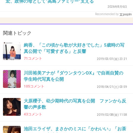
宏、政伸の母として“高島ファミリー”支える
そんなん簡単でしょ。
2026年8月6日
インスタは匿名じゃないから。
Recommended by
実名でアカウント1つしか持ってないと、気軽に叩きにくい
から。
関連トピック
+6
-1
絢香、「この頃から歌が大好きでした」5歳時の写
真公開で「可愛すぎる」と反響
71コメント
2019/03/01(金) 23:21
34. 匿名
2019/02/10(日) 22:25:15
川田さん嫌いだわー。
川田裕美アナが『ダウンタウンDX』で自画自賛の
学生時代写真を公開
可愛くもないし
105コメント
2018/04/21(土) 03:59
スキップも嘘くさい。
何よりアナウンサーのくせに
大原櫻子、幼少期時代の写真を公開 ファンから反
響の声多数
あの滑舌の悪さ。
43コメント
2019/02/08(金) 11:58
+111
-22
池田エライザ、まさかのミスに「かわいい」「お茶