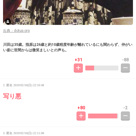
出典：dotup.org
川田は35歳。指原は26歳と約10歳程度年齢が離れているにも関わらず、仲がい
い姿に世間からは微笑ましいとの声も。
+31
-88
2. 匿名
2019/02/10(日) 22:10:48
写り悪
+80
-2
3. 匿名
2019/02/10(日) 22:11:08