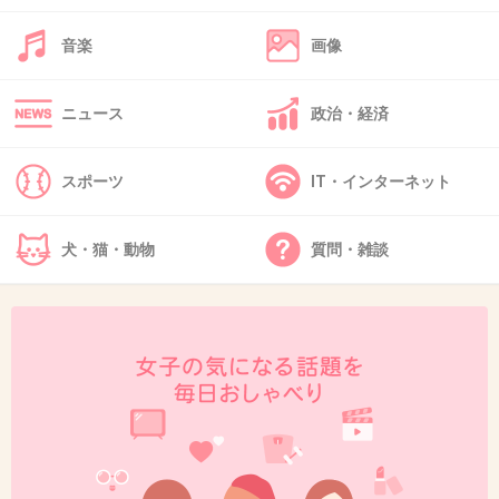
+10
-1
音楽
画像
42. 匿名
2019/02/10(日) 22:56:14
ニュース
政治・経済
川田アナは読売時代から見てきたけど、フリー
でこんな健闘すると思わなかった。
スポーツ
IT・インターネット
需要無くてすぐに消えると思ってた。
なにが受けてるんだろう。
犬・猫・動物
質問・雑談
+62
-1
43. 匿名
2019/02/10(日) 22:59:44
このトピは伸びないよね、、
川田アナと指原の話では絶対に盛り上がらないよ。
川田アナ本人は降臨してそうだけど。