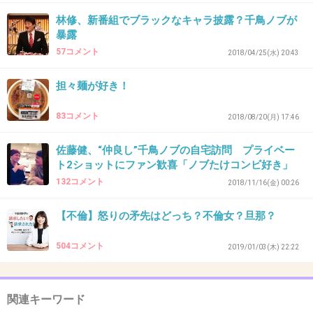
大悟好きだけど、志村ネタはもうおなかいっぱ
林修、新番組でブラックなキャラ披露？千鳥ノブが
暴露
いだからやめてほしい
57コメント
2018/04/25(水) 20:43
+63
-1
担々麺が好き！
83コメント
2018/08/20(月) 17:46
41. 匿名
2019/01/05(土) 14:57:38
これすでに去年のテレビの話題って感じ。
佐藤健、“仲良し”千鳥ノブの自宅訪問 プライベー
ト2ショットにファン歓喜「ノブたけコンビ好き」
放送してたの大晦日だし。
132コメント
2018/11/16(金) 00:26
遅い。
【不倫】怒りの矛先はどっち？不倫女？旦那？
+13
-0
504コメント
2019/01/03(木) 22:22
42. 匿名
2019/01/05(土) 14:57:49
関連キーワード
大悟はヤンチャなようでふとした時にめちゃく