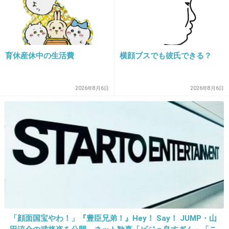
+94
-5
32. 匿名
2019/01/05(土) 14:49:50
育休産休中の生活費
横顔ブスでも彼氏できる？
好感度売りにしたタレントじゃないし一視聴者
としては芸人は面白ければそれでいい
2026年8月6日
2026年8月6日
+53
-7
33. 匿名
2019/01/05(土) 14:50:31
あれ？オリーブスパの女はw？
+72
-2
「顔面国宝やわ！」『豊臣兄弟！』Hey！ Say！ JUMP・山
34. 匿名
2019/01/05(土) 14:51:31