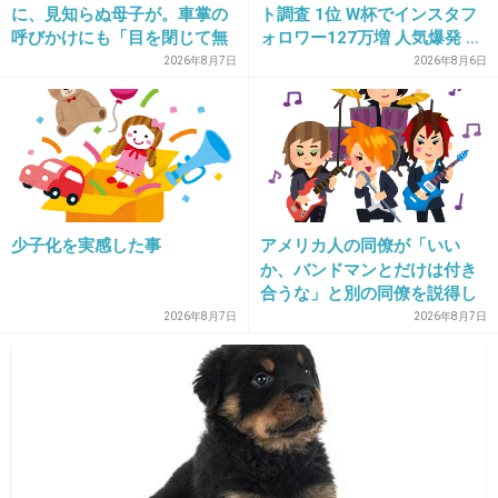
に、見知らぬ母子が。車掌の
ト調査 1位 W杯でインスタフ
呼びかけにも「目を閉じて無
ォロワー127万増 人気爆発 …
視」して居座られました。無
2位 高橋藍 3位 大谷翔平
2026年8月7日
2026年8月6日
理やり奪われた席は、結
局“やったもん勝ち”になって
しまうのでしょうか？
16. 匿名
2019/01/05(土) 14:45:19
まぁ不倫しそうだしね、嫁も旦那が子育てしな
少子化を実感した事
アメリカ人の同僚が「いい
いクズだって前テレビで言ってたし
か、バンドマンとだけは付き
合うな」と別の同僚を説得し
+579
-2
ており、そこにフランス人と
2026年8月7日
2026年8月7日
イタリア人も参戦した結果こ
うなった
17. 匿名
2019/01/05(土) 14:45:35
引いた。
やっぱ不倫は普通に最低だと思う