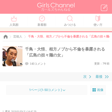
人気順
新着順
みつける
使い方
芸能人
千鳥・大悟、相方ノブから不倫を暴露される「広島の担々麺の
千鳥・大悟、相方ノブから不倫を暴露される
「広島の担々麺の女」
140コメント
更新：7年前
次
最後
1ページ(1-50コメント)
画像
1. 匿名
2019/01/05(土) 14:42:39