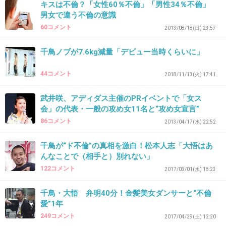
人もいるからね。
キスは不倫？「女性60％不倫」「男性34％不倫」
男女で違う不倫の意識
+128
-4
60コメント
2013/08/18(日) 23:57
千鳥ノブが7.6kg減量「デビュー当時くらいに」
39. 匿名
2019/01/05(土) 14:55:57
44コメント
2018/11/13(火) 17:41
トータルテンボスの猿みたいな方、不倫相手の
ファンとのバイブどうこうLINE晒されてから消
武井咲、アディダス主催のPRイベントで「女ス
会」の代表・一般の攻め女11名と“攻め女宣言”
えたね。千鳥は最初からクズな雰囲気あるから
86コメント
2013/04/17(水) 22:52
大丈夫かな
千鳥が“ド不倫”の真相を激白！松本人志「大悟はあ
+133
-2
んなことで（相手と）別れない」
122コメント
2017/03/01(水) 18:23
40. 匿名
2019/01/05(土) 14:56:01
千鳥・大悟 弁明40分！金髪美女ダンサーと“不倫
愛”1年
芸人ならあの流れでやってないとは言えないだ
249コメント
2017/04/29(土) 12:20
ろ