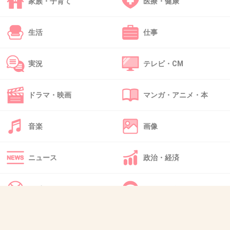
家庭まるわかりの芸人が面白いかといえばそう
家族・子育て
医療・健康
でもないし。
生活
仕事
+153
-4
実況
テレビ・CM
45. 匿名
2019/01/05(土) 14:59:03
ドラマ・映画
マンガ・アニメ・本
女性芸能人が不倫すると凄く叩かれるのに男芸人は大丈夫
なんて法則は今の時代通用しないよ。この人は不倫をステ
ータスだと思ってるの？穢らわしいし不愉快。不倫するよ
音楽
画像
うな人間をテレビに出さないでよ気持ち悪い。
+8
-4
ニュース
政治・経済
スポーツ
IT・インターネット
46. 匿名
2019/01/05(土) 14:59:34
奥さん、いずれ堪忍袋の緒が切れたらたっぷり
犬・猫・動物
質問・雑談
慰謝料貰うといいよ。別れなくても慰謝料は貰