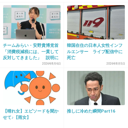
芸人の奥さんってそういうの理解した上で結婚
してるんじゃないの？
+219
-13
チームみらい・安野貴博党首
韓国在住の日本人女性インフ
23. 匿名
2019/01/05(土) 14:46:28
「消費税減税には、一貫して
ルエンサー ライブ配信中に
反対してきました」 説明に
死亡
ノブもあの感じで不倫とか虫酸が走る
反響
2026年8月6日
2026年8月5日
+256
-18
24. 匿名
2019/01/05(土) 14:46:56
>>19
それならいいけど…吉本なら…。
【晴れ女】エピソードを聞か
推しに冷めた瞬間Part16
せて♪【雨女】
+4
-8