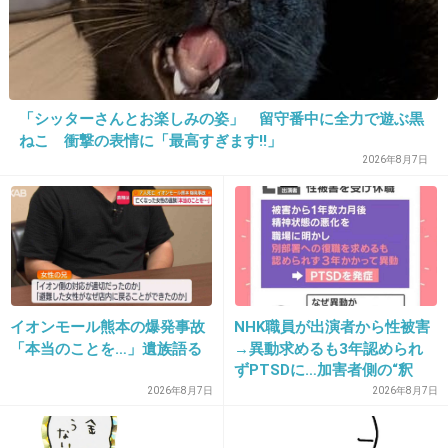
たな
+52
-1
「シッターさんとお楽しみの姿」 留守番中に全力で遊ぶ黒
ねこ 衝撃の表情に「最高すぎます!!」
30. 匿名
2019/01/05(土) 14:48:39
2026年8月7日
なんでもかんでもすぐ韓国に結びつける人いい
加減うざい
どのトピでも浮いてるし空気読めないのかな
+188
-17
イオンモール熊本の爆発事故
NHK職員が出演者から性被害
「本当のことを…」遺族語る
→異動求めるも3年認められ
31. 匿名
2019/01/05(土) 14:49:43
ずPTSDに…加害者側の“釈
明”にコラムニスト「納得がい
別に奥さんがそれで良いなら
2026年8月7日
2026年8月7日
かない」一方で組織体制の問
外野が口出すことでもないし
題点も指摘