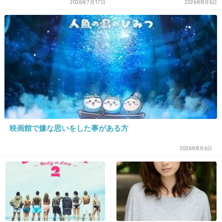
2026年7月17日
2026年8月6日
25. 匿名
2019/01/05(土) 14:47:25
奥さんがそれでも良くて別れないならいいのか
もしれないけど酷いな…と外野は思ってしまう
+194
-2
26. 匿名
2019/01/05(土) 14:47:28
映画館で嫌な思いをした事がある方
>>13
そういうネタでしょ
2026年8月6日
韓国でも土下座は日本と一緒じゃないの
+10
-13
27. 匿名
2019/01/05(土) 14:47:30