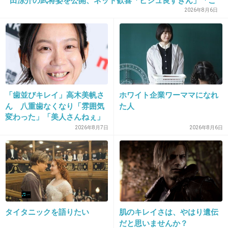
田涼介の武将姿を公開、ネット歓喜「ビジュ良すぎん」「こ
んな美しい秀次は初めて」
2026年8月6日
不倫してもガルちゃんで叩かれてないよね
人によって態度変えるガル民もクズだよね
+85
-12
「歯並びキレイ」高木美帆さ
ホワイト企業ワーママになれ
35. 匿名
2019/01/05(土) 14:51:51
ん 八重歯なくなり「雰囲気
た人
奥さんが許してるなら周りが何も言うことはな
変わった」「美人さんねぇ」
い
「歯列矯正してるんや」
2026年8月7日
2026年8月6日
+66
-9
36. 匿名
2019/01/05(土) 14:52:06
不倫しまくりやん
タイタニックを語りたい
肌のキレイさは、やはり遺伝
だと思いませんか？