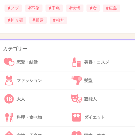
ちゃ優しいからヤンキーが捨て猫拾う形式でイ
#ノブ
#不倫
#千鳥
#大悟
#女
#広島
メージ良く見える。
#担々麺
#暴露
#相方
+208
-9
カテゴリー
43. 匿名
2019/01/05(土) 14:58:29
結局は仕事で評価されてるかどうか
恋愛・結婚
美容・コスメ
浜田や千鳥は面白いから残って、他の不倫した
芸人は面白くないから消えただけ
ファッション
髪型
+134
-9
大人
芸能人
44. 匿名
2019/01/05(土) 14:58:34
料理・食べ物
ダイエット
不倫最低と思うけど、じゃあふじもんみたいな