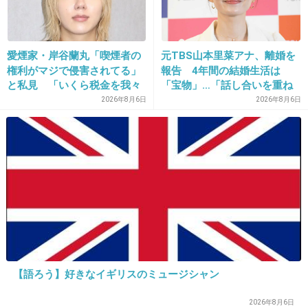
20. 匿名
2019/01/05(土) 14:45:57
大悟って全然イケメンじゃないしチャラチャラ
愛煙家・岸谷蘭丸「喫煙者の
元TBS山本里菜アナ、離婚を
して酒豪だし、なんだけど、なんかモテるのわ
権利がマジで侵害されてる」
報告 4年間の結婚生活は
かる気がする。
と私見 「いくら税金を我々
「宝物」…「話し合いを重ね
が払ってるんだと」
た結果」決断
2026年8月6日
2026年8月6日
+620
-30
21. 匿名
2019/01/05(土) 14:46:05
私は芸人の私生活はあんまり気にならない
面白けばいいよ
+120
-22
【語ろう】好きなイギリスのミュージシャン
22. 匿名
2019/01/05(土) 14:46:13
2026年8月6日