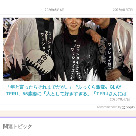
出典：stat.ameba.jp
2026年8月6日
2026年8月7日
+154
-0
37. 匿名
2019/01/05(土) 14:52:39
>>30
よくぞ言ってくれました😃
+3
-15
「年と言ったらそれまでだが…」〝ふっくら激変〟GLAY
38. 匿名
2019/01/05(土) 14:53:58
TERU、55歳姿に「人として好きすぎる」「TERUさんには
見えない」「分からなかった」
2026年8月7日
>>34
Recommended by
大悟を叩いてる人は他の芸能人の不倫も叩いて
るし、大悟を叩いてない人は他の芸能人の不倫
関連トピック
も叩いてないと思う。芸能人の不倫に興味ない