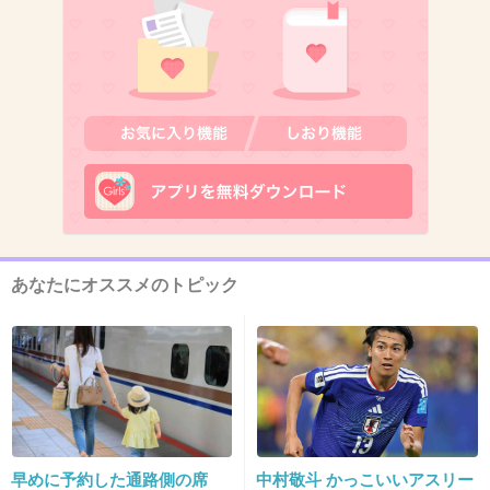
韓国式の土下座してたけど、純日本人なの？
+56
-39
14. 匿名
2019/01/05(土) 14:44:53
宮迫臭がすごい
+251
-2
あなたにオススメのトピック
15. 匿名
2019/01/05(土) 14:45:14
大悟は見るからにクズっぽい
+628
-5
早めに予約した通路側の席
中村敬斗 かっこいいアスリー