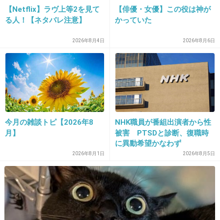
【Netflix】ラヴ上等2を見て
【俳優・女優】この役は神が
酒女ギャンブル
る人！【ネタバレ注意】
かっていた
これが芸人の基本やでな
2026年8月4日
2026年8月6日
+55
-10
28. 匿名
2019/01/05(土) 14:48:12
芸人として面白い部分はあると思う。
人として、の部分は魅力感じない。
今月の雑談トピ【2026年8
NHK職員が番組出演者から性
月】
被害 PTSDと診断、復職時
不倫コンビのイメージです。
に異動希望かなわず
2026年8月1日
2026年8月5日
+120
-7
29. 匿名
2019/01/05(土) 14:48:31
お金持ってる男は女遊びするって昔誰か言って