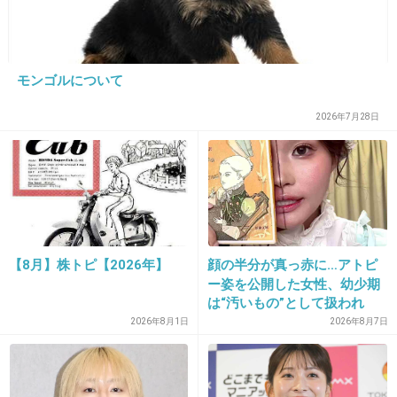
+408
-11
モンゴルについて
18. 匿名
2019/01/05(土) 14:45:38
千鳥は好きだけど奥さんと子供可哀想
2026年7月28日
+448
-7
19. 匿名
2019/01/05(土) 14:45:56
笑がみ様でもやってたよ
>>13
【8月】株トピ【2026年】
顔の半分が真っ赤に…アトピ
ネタじゃないかな？
ー姿を公開した女性、幼少期
は“汚いもの”として扱われ
生粋の離島育ちだと思うよ
「人に触れる行為に罪悪感を
2026年8月1日
2026年8月7日
持っていた」
+240
-2