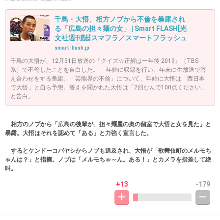
千鳥・大悟、相方ノブから不倫を暴露され
る「広島の担々麺の女」 | Smart FLASH[光
文社週刊誌]スマフラ／スマートフラッシュ
smart-flash.jp
千鳥の大悟が、12月31日放送の『クイズ☆正解は一年後 2019』（TBS
系）で不倫したことを自白した。 年始に収録を行い、年末に生放送で答
え合わせをする番組。「芸能界の不倫」について、年始に大悟は「西日本
で大悟」と自ら予想。答えを聞かれた大悟は「2回なんで100点ください」
と告白。
相方のノブから「広島の後輩が、担々麺屋の奥の個室で大悟と女を見た」と
暴露。大悟はそれを認めて「ある」と力強く宣言した。
するとケンドーコバヤシからノブも追及され、大悟が「歌舞伎町のメルモち
ゃんは？」と指摘。ノブは「メルモちゃ～ん。ある！」とカメラを指差して絶
叫。
+13
-179