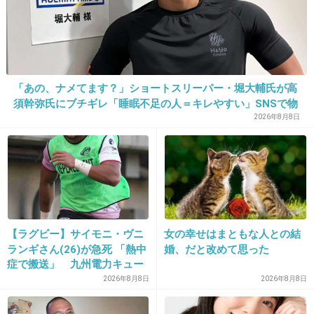
26. 匿名
2014/08/27(水) 18:08:55
これは何の意味があるんだろ。
+36
-0
「あの、ナメてます？」ショートスリーパー・堀大輔氏が高
須幹弥氏にブチギレ「睡眠不足の人＝キレやすい」SNSで物
議
2026年8月8日
27. 匿名
2014/08/27(水) 18:09:31
たしか小室ファミリーだったよね
+54
-4
【ラグビー】サイモニ・ヴニ
女の幸せはまともな人との結
ランギさん(26)が急死 「熱中
婚、だと改めて思った
28. 匿名
2014/08/27(水) 18:09:45
症で搬送」 九州電力キュー
なんでほっぺふくらますかな(^_^;)
デンヴォルテクスで練習中
2026年8月8日
2026年8月8日
かわいくない。。。