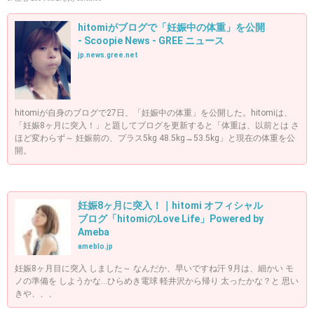
hitomiがブログで「妊娠中の体重」を公開
- Scoopie News - GREE ニュース
jp.news.gree.net
hitomiが自身のブログで27日、「妊娠中の体重」を公開した。hitomiは、
「妊娠8ヶ月に突入！」と題してブログを更新すると「体重は、以前とは さ
ほど変わらず～ 妊娠前の、プラス5kg 48.5kg→53.5kg」と現在の体重を公
開。
妊娠8ヶ月に突入！｜hitomi オフィシャル
ブログ「hitomiのLove Life」Powered by
Ameba
ameblo.jp
妊娠8ヶ月目に突入 しました～ なんだか、早いですね汗 9月は、細かい モ
ノの準備を しようかな…ひらめき電球 軽井沢から帰り 太ったかな？と 思い
きや、、、