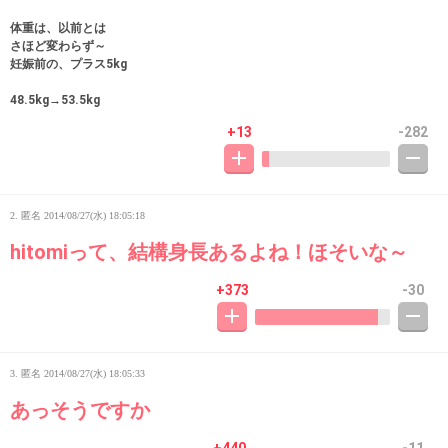
体重は、以前とは
さほど変わらず～
妊娠前の、プラス5kg
48.5kg→53.5kg
+13
-282
2. 匿名
2014/08/27(水) 18:05:18
hitomiって、結構身長あるよね！ほそいな～
+373
-30
3. 匿名
2014/08/27(水) 18:05:33
あっそうですか
+440
-11