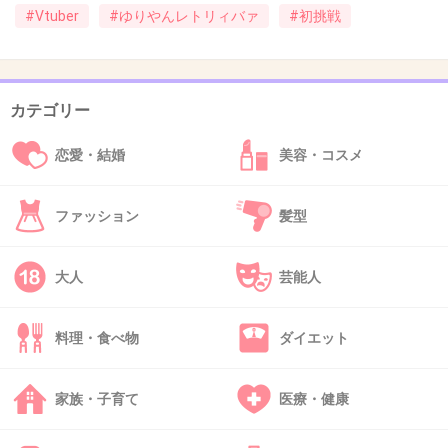
#Vtuber
#ゆりやんレトリィバァ
#初挑戦
私はゆりやん好きだし面白いと思うけどなー
ゆりやんトピ批判ばかりで悲しい
ハリセンボンの箕輪さんとの週末ジャーニーほのぼの癒さ
れるし面白いし楽しみにしてる
カテゴリー
友近さんとのチルテレもめっちゃ面白いからぜひ皆さん見
てみてー
恋愛・結婚
美容・コスメ
+2
-6
ファッション
髪型
40. 匿名
2018/12/01(土) 03:48:13
大人
芸能人
+2
-0
料理・食べ物
ダイエット
家族・子育て
医療・健康
41. 匿名
2018/12/01(土) 09:38:55
みんな嫌ってるからあれだけど…