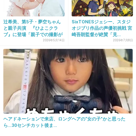
+3
-2
辻希美、第5子・夢空ちゃん
SixTONESジェシー、スタジ
と親子共演 『ひよこクラ
オジブリ作品の声優初挑戦 宮
25. 匿名
2018/11/30(金) 18:26:45
ブ』に登場「親子での撮影が
崎吾朗監督が絶賛「見...
ヤバい、私すごい太ったからめっちゃ1枚目のゆりやんに似
初め...
2026年5月14日
2026年7月8日
てる
髪型変えよう
+4
-0
26. 匿名
2018/11/30(金) 18:34:19
言葉汚くて申し訳ないけど、クッッソつまら
ん！！
ヘアドネーションで来店、ロングヘアの“女の子”かと思った
1度もこの人で笑ったことないや。
ら…30センチカット後ま...
あと汚らしいのも嫌。声も聞き取り辛いし芸人