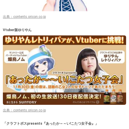
出典：contents.oricon.co.jp
Vtuber版ゆりやん
出典：contents.oricon.co.jp
「クラフトボスpresents『あったか～～い!こたつ女子会』」