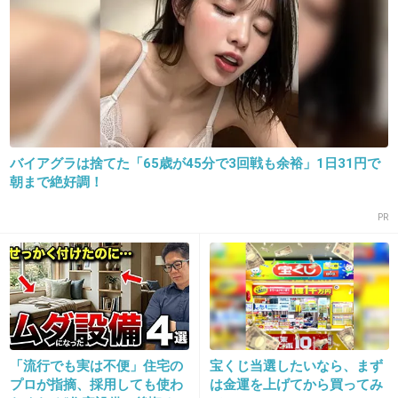
>>1
最近、観てるとイラっとする。
私だけだろうか？
+26
-2
バイアグラは捨てた「65歳が45分で3回戦も余裕」1日31円で
朝まで絶好調！
18. 匿名
2018/11/30(金) 18:04:45
PR
芸もだけどこの人の声が苦手
+28
-3
19. 匿名
2018/11/30(金) 18:07:14
「流行でも実は不便」住宅の
宝くじ当選したいなら、まず
トピ画フリー素材かと思ったw
プロが指摘、採用しても使わ
は金運を上げてから買ってみ