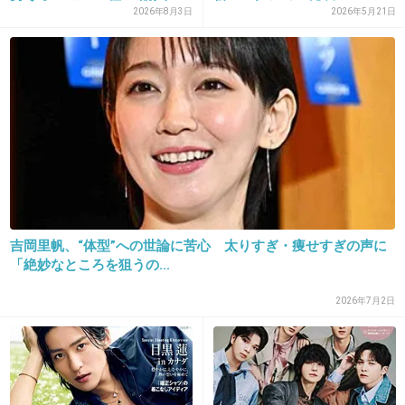
そうw
2026年8月3日
2026年5月21日
+3
-2
29. 匿名
2018/11/30(金) 18:38:39
吉本ゴリ押しやめろ
大体の見た目の嫌いな芸人も見慣れてくるもん
だけどこいつだけは無理
+11
-0
吉岡里帆、“体型”への世論に苦心 太りすぎ・痩せすぎの声に
「絶妙なところを狙うの...
2026年7月2日
30. 匿名
2018/11/30(金) 18:46:40
山田花子はガチでバカのブスだが愛嬌があるし、吉本しか
なかった。
ゆりやんは頭がいいブス。お金はうまく稼ぐだろう。