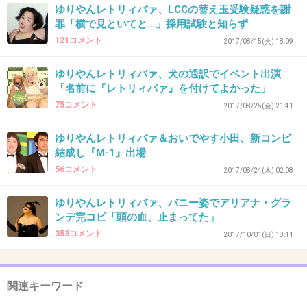
全く。
ゆりやんレトリィバァ、LCCの替え玉受験疑惑を謝
罪「横で見といてと…」採用試験と知らず
性格悪そうだ‼
121コメント
2017/08/15(火) 18:09
+1
-0
ゆりやんレトリィバァ、犬の通訳でイベント出演
「名前に『レトリィバァ』を付けてよかった」
75コメント
2017/08/25(金) 21:41
38. 匿名
2018/11/30(金) 21:07:26
ゆりやんレトリィバァ＆おいでやす小田、新コンビ
結成し『M-1』出場
気持ちわりー。
56コメント
2017/08/24(木) 02:08
こいつは生理的に無理。
声が特に！！！ 萌えに騙されないで皆さんは買
ゆりやんレトリィバァ、バニー姿でアリアナ・グラ
ンデ完コピ「頭の血、止まってた」
わないで😭
353コメント
2017/10/01(日) 18:11
+10
-0
関連キーワード
39. 匿名
2018/12/01(土) 03:37:23