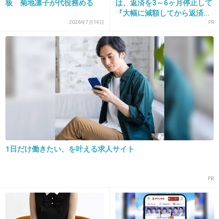
板 菊地凛子が代役務める
は、返済を3～6ヶ月停止して
『大幅に減額してから返済...
13. 匿名
2018/11/30(金) 18:00:06
2026年7月14日
PR
どこに需要あるの…
+43
-1
14. 匿名
2018/11/30(金) 18:00:38
Vtuberって見たことないから入門編にちょうど良さそう
+1
-3
1日だけ働きたい、を叶える求人サイト
15. 匿名
2018/11/30(金) 18:02:26
PR
>>9
結構目の付け所がいいネタあるけど尺がやや長く、オチが
弱いことが多い
ピン芸人だからかな