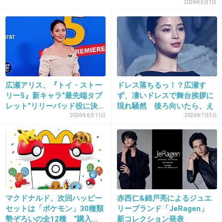
に向いていないよ。
2026年5月1日
ただ英語ペラペラなのはスゴイと思うし、芸人
辞めてそちらを活かせる仕事に就かれては？
早く消えてほしい
+42
-3
広瀬アリス、『トイ・ストー
ドレス落ちるっ！？広瀬す
リー5』新キャラ“最先端タブ
ず、凄いドレスで舞台挨拶に
レット”リリーパッド役に決...
現れ騒然 後ろ向いたら、え
えっ...
2026年6月11日
2026年7月3日
27. 匿名
2018/11/30(金) 18:36:58
ゆりやんで笑ったこと無い私アピール
+11
-3
マクドナルド、次回ハッピー
赤西仁&錦戸亮によるジュエ
28. 匿名
2018/11/30(金) 18:38:13
セットは「ポケモン」30種類
リーブランド「JeRagen」
ゆりやんつまらないって言ってる人をゆりやんはネタにし
勢ぞろいの全12種 “購入...
新コレクション発表