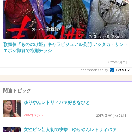
か。
でもなぜだろう？ゆりやんだけは生理的に苦手
でチャンネル変えてしまう。
あさこ姐さんは大丈夫なのにゆりやんの乳首見
歌舞伎『もののけ姫』キャラビジュアル公開 アシタカ・サン・
えそうなアメリカンなやつとかもう‥。
エボシ御前で特別チラシ...
+27
-1
2026年6月21日
Recommended by
34. 匿名
2018/11/30(金) 19:16:39
関連トピック
Vtuberゆりやん普通にかわいい
ゆりやんレトリィバァ好きなひと
+2
-7
296コメント
2017/03/01(水) 02:31
女性ピン芸人初の快挙、ゆりやんレトリィバァ
35. 匿名
2018/11/30(金) 19:19:54