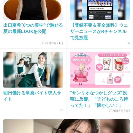
+5
-3
出口夏希“6つの美学”で魅せる
【登録不要＆完全無料】ウェ
夏の最新LOOKを公開
ザーニュースがRチャンネル
で見放題
2026年5月21日
PR
16. 匿名
2018/11/30(金) 18:02:30
綺麗にしてても可愛くないし、面白いと一度も
明日働ける単発バイト求人サ
“サンリオなつかしグッズ”投
思わないのに。
イト
稿に反響、「子どものころ持
ってた！」「懐かしい！」
+52
-3
そ...
PR
2026年5月24日
17. 匿名
2018/11/30(金) 18:03:52