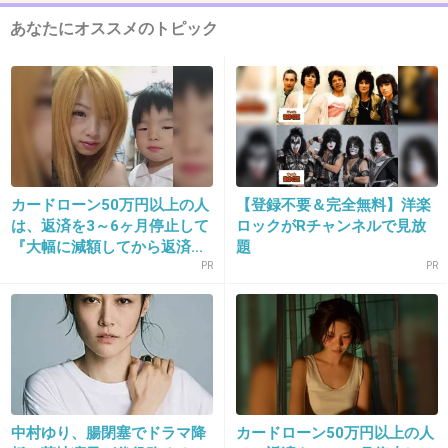
10. 匿名
2018/11/30(金) 17:59:20
あなたにオススメのトピック
生理的に本当に受け付けない容姿・・・
+93
-6
11. 匿名
2018/11/30(金) 17:59:46
きちんとメイクしてふつうにしてたらわりと可愛いと思うけど
カードローン50万円以上の人
【登録不要＆完全無料】洋楽
は、返済を3～6ヶ月停止して
ロックがRチャンネルで見放
+5
-15
『大幅に減額してから返済...
題
PR
PR
12. 匿名
2018/11/30(金) 17:59:48
この人って妙な空気にさせるよね。
+79
-2
中村ゆり、腸閉塞でドラマ降
カードローン50万円以上の人