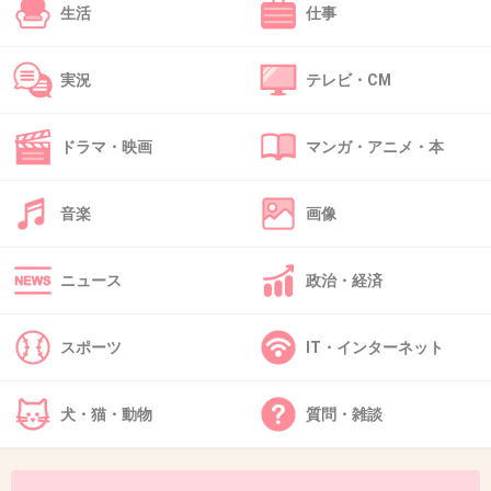
生活
仕事
私はゆりやん好きだよ！
実況
テレビ・CM
+2
-5
ドラマ・映画
マンガ・アニメ・本
42. 匿名
2018/12/01(土) 12:43:17
音楽
画像
ゆりやん、よく見てみて、面白いから。
ニュース
政治・経済
+1
-3
スポーツ
IT・インターネット
43. 匿名
2018/12/26(水) 06:13:32
>>39
犬・猫・動物
質問・雑談
>>41
>>42
ゆりやんご本人かな？