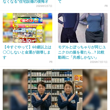
なくなる“住宅設備の後悔オ
て
+2
-0
プ...
2026年5月7日
PR
20. 匿名
2018/11/30(金) 18:08:25
早くよしもとも別の推し女芸人見つけてよ、こ
の人つまらないしそろそろゴリ押しに無理出て
【今すぐやって】60歳以上は
モデルとぽっちゃりが同じユ
きたよ
〇〇しないと金運が崩壊しま
ニクロの服を着たら…? 比較
す
動画に「共感しかない」
+34
-0
「ガ...
PR
2026年7月31日
21. 匿名
2018/11/30(金) 18:13:45
>>17
+13
-0