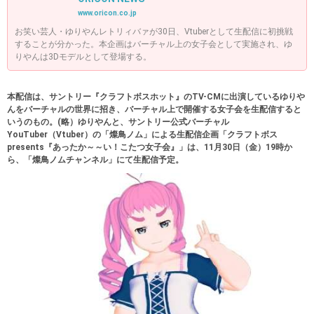
www.oricon.co.jp
お笑い芸人・ゆりやんレトリィバァが30日、Vtuberとして生配信に初挑戦
することが分かった。本企画はバーチャル上の女子会として実施され、ゆ
りやんは3Dモデルとして登場する。
本配信は、サントリー『クラフトボスホット』のTV-CMに出演しているゆりや
んをバーチャルの世界に招き、バーチャル上で開催する女子会を生配信すると
いうのもの。(略）ゆりやんと、サントリー公式バーチャル
YouTuber（Vtuber）の「燦鳥ノム」による生配信企画「クラフトボス
presents『あったか～～い！こたつ女子会』」は、11月30日（金）19時か
ら、「燦鳥ノムチャンネル」にて生配信予定。