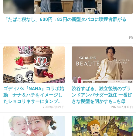
22. 匿名
2018/11/30(金) 18:21:57
「たばこ税なし」600円→83円の新型タバコに喫煙者群がる
ガルちゃんでは嫌われてるけど、私はものまねでガル民み
たいな目線で微妙にディスってるの好きよ。
PR
+7
-11
23. 匿名
2018/11/30(金) 18:24:08
ゆりやんレトリィバァ大好き～！！！
あの器用な感じ 良いわ〜(*˘︶˘*).｡.:*♡
ゴディバ×『NANA』コラボ始
渋谷すばる、独立後初のブラ
動 ナナ＆ハチをイメージし
ンドアンバサダー就任 一番好
+2
-21
たショコリキサーにタンブ...
きな髪型を明かすも…も母
親...
2026年7月24日
2026年7月13日
24. 匿名
2018/11/30(金) 18:24:26
池沼っぽいけどちゃんとしてる不思議な人www