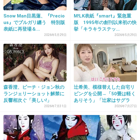
+1
-1
Snow Man目黒蓮、『Precio
M!LK表紙『smart』緊急重
us』でブルガリ纏う 特別版
版 1995年の創刊以来初の快
表紙に再登場＆...
挙「キラキラステッ...
31. 匿名
2018/11/30(金) 18:54:36
2026年5月29日
2026年5月29日
+4
-2
32. 匿名
2018/11/30(金) 19:02:34
いやいらんてw
森香澄、ピーチ・ジョン秋の
辻希美、模様替えした自宅リ
ランジェリーショット解禁に
ビングを公開→「50畳は軽く
+8
-0
反響相次ぐ「美しい!」
ありそう」「辻家はサグラ
ダ...
2026年7月31日
2026年7月27日
33. 匿名
2018/11/30(金) 19:13:53
太ってる女芸人は好き。直美とか黒沢さんと