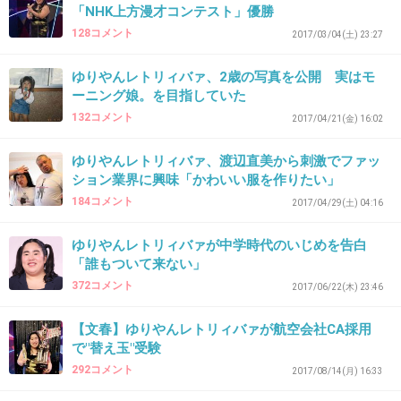
「NHK上方漫才コンテスト」優勝
>>26
128コメント
2017/03/04(土) 23:27
あの人の英語はペラペラ風であって、全くペラ
ペラじゃないよ。
ゆりやんレトリィバァ、2歳の写真を公開 実はモ
ーニング娘。を目指していた
英語関連の仕事なんて無理だよ。
132コメント
2017/04/21(金) 16:02
+13
-0
ゆりやんレトリィバァ、渡辺直美から刺激でファッ
ション業界に興味「かわいい服を作りたい」
184コメント
2017/04/29(土) 04:16
36. 匿名
2018/11/30(金) 19:22:24
英語のネタは案外発音よくておもしろかった。
ゆりやんレトリィバァが中学時代のいじめを告白
「誰もついて来ない」
+2
-1
372コメント
2017/06/22(木) 23:46
【文春】ゆりやんレトリィバァが航空会社CA採用
で"替え玉"受験
37. 匿名
2018/11/30(金) 21:06:52
292コメント
2017/08/14(月) 16:33
>>9