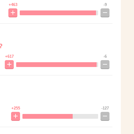
+463
-9
？
+617
-6
+255
-127