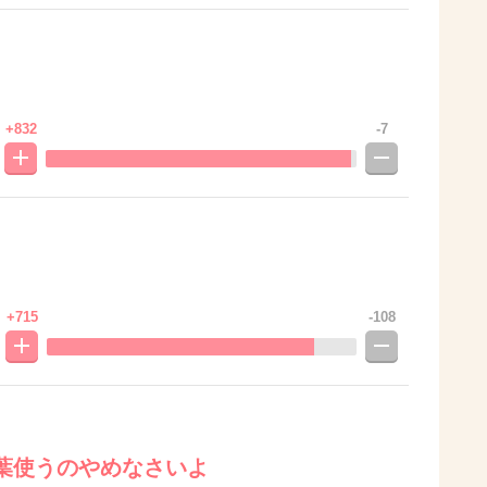
+832
-7
+715
-108
葉使うのやめなさいよ