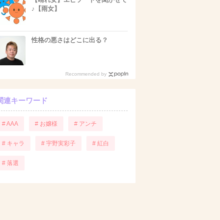
♪【雨女】
性格の悪さはどこに出る？
Recommended by
関連キーワード
# AAA
# お嬢様
# アンチ
# キャラ
# 宇野実彩子
# 紅白
# 落選