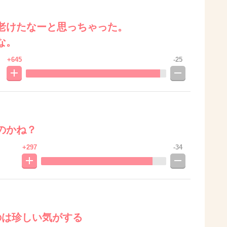
老けたなーと思っちゃった。
な。
+645
-25
のかね？
+297
-34
のは珍しい気がする