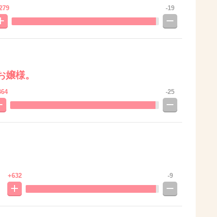
279
-19
お嬢様。
364
-25
+632
-9