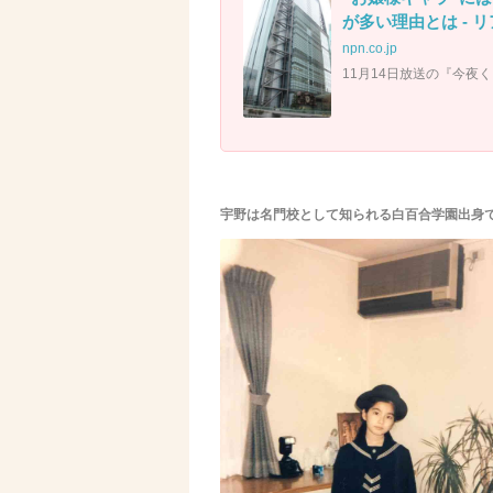
が多い理由とは - 
npn.co.jp
11月14日放送の『今夜
宇野は名門校として知られる白百合学園出身