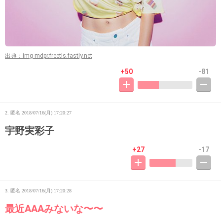
出典：img-mdpr.freetls.fastly.net
+50
-81
2. 匿名
2018/07/16(月) 17:20:27
宇野実彩子
+27
-17
3. 匿名
2018/07/16(月) 17:20:28
最近AAAみないな〜〜