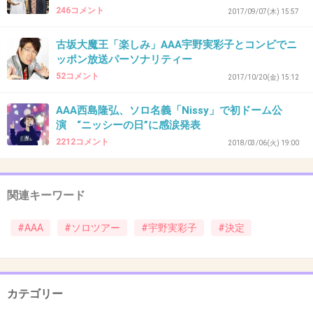
ほんとにガル民は女に厳しいよね
246コメント
2017/09/07(木) 15:57
+61
-14
古坂大魔王「楽しみ」AAA宇野実彩子とコンビでニ
ッポン放送パーソナリティー
52コメント
2017/10/20(金) 15:12
47. 匿名
2018/07/16(月) 18:36:57
AAA西島隆弘、ソロ名義「Nissy」で初ドーム公
人来るの？集客力ある？
演 “ニッシーの日”に感涙発表
+20
-17
2212コメント
2018/03/06(火) 19:00
関連キーワード
48. 匿名
2018/07/16(月) 18:41:24
おめでとう！
#AAA
#ソロツアー
#宇野実彩子
#決定
宇野ちゃんが、みさちあツアー楽しみにしてた
の知ってる。
千晃が急に辞めて中止になってしまって残念だ
カテゴリー
ったけど、新たな形でツアーできることになっ