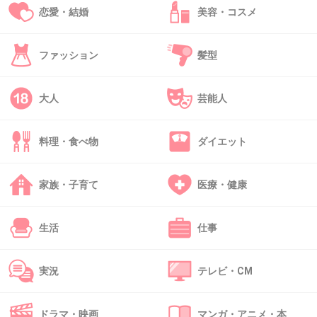
恋愛・結婚
美容・コスメ
て本当によかった！
色々言う人はいるけど、宇野ちゃんが楽しんで
ファッション
髪型
やれたらそれでいいと思います！応援してま
す！
大人
芸能人
+133
-11
料理・食べ物
ダイエット
49. 匿名
2018/07/16(月) 18:56:00
家族・子育て
医療・健康
>>28
同じ人？？？
顔違う…
生活
仕事
+15
-9
実況
テレビ・CM
50. 匿名
2018/07/16(月) 18:56:56
ドラマ・映画
マンガ・アニメ・本