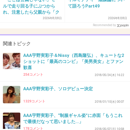
+75
-10
ルで走り回る子にぶつから
て語ろうPart49
れ、注意したら父親から「ク
ソババア」の暴言。「子ども
2026年8月8日
2026年8月8日
だから多めに見ろ」を強要し
Recommended by
41. 匿名
2018/07/16(月) 18:13:00
てくる人物とは
この方の目頭が気になります。
関連トピック
+25
-20
AAA宇野実彩子＆Nissy（西島隆弘）、キュートな2
ショットに「最高のコンビ」「美男美女」とファン
歓喜
42. 匿名
2018/07/16(月) 18:15:38
254コメント
2018/05/24(木) 16:22
老け顔だよね
AAA宇野実彩子、ソロデビュー決定
+59
-20
1329コメント
2018/01/10(水) 00:07
AAA宇野実彩子、“制服ギャル姿”に赤面「もうこれ
43. 匿名
2018/07/16(月) 18:23:29
で最後だなって思いました…」
昔は可愛かったよね
178コメント
2018/05/07(月) 10:58