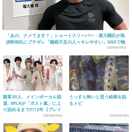
21. 匿名
2018/07/16(月) 17:33:10
AAAの曲は知ってるけどこの人のソロ曲はひと
つも知らないわ
「あの、ナメてます？」ショートスリーパー・堀大輔氏が高
須幹弥氏にブチギレ「睡眠不足の人＝キレやすい」SNSで物
+38
-19
議
2026年8月8日
22. 匿名
2018/07/16(月) 17:33:18
こんなコメ数伸びないようなトピは立つのに祭りになりそ
うなセフレ暴露はトピにならないんだね
観客30人、メインボーカル脱
うっすら怖いと思う絵画を貼
+14
-7
退…M!LKが「ポスト嵐」に上
るトピ
り詰めるまでの12年《ブレイ
ク秘話》
2026年8月8日
2026年8月8日
23. 匿名
2018/07/16(月) 17:33:26