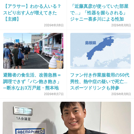
【アラサー】わかる人いる？
「近藤真彦が使っていた部屋
+91
-4
スピり出す人が増えてきた
で…」「性器を握らされる」
【主婦】
ジャニー喜多川による性加
害、語り始めた被害者たち
2026年8月8日
2026年8月8日
《徹底取材の裏側》
19. 匿名
2018/07/16(月) 17:30:08
>>8
Aオタは行くでしょ
+31
-8
避難者の食生活、改善急務＝
ファン付き作業服着用の50代
調理できず「パン飽き飽き」
男性、熱中症の疑いで死亡…
―断水なお3万戸超・熊本地
スポーツドリンクも持参
20. 匿名
2018/07/16(月) 17:30:09
震
2026年8月7日
2026年8月8日
>>6
つまらん(笑)
+7
-5