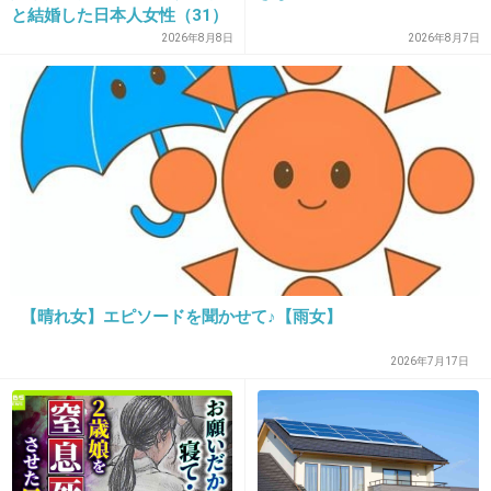
と結婚した日本人女性（31）
に“誹謗中傷”殺到…本人が語
2026年8月8日
2026年8月7日
+151
-47
る、日本で感じる“外国人差
別”のリアル
29. 匿名
2018/07/16(月) 17:39:05
宇野ちゃん好きだよ！！
頑張れ〜˖◛⁺⑅♡
+62
-24
【晴れ女】エピソードを聞かせて♪【雨女】
30. 匿名
2018/07/16(月) 17:39:59
2026年7月17日
恋愛系の歌詞が全部西島にあてて書いたように見える
+23
-45