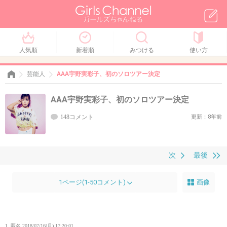
人気順
新着順
みつける
使い方
芸能人
AAA宇野実彩子、初のソロツアー決定
AAA宇野実彩子、初のソロツアー決定
148コメント
更新：8年前
次
最後
1ページ(1-50コメント)
画像
1. 匿名
2018/07/16(月) 17:20:01