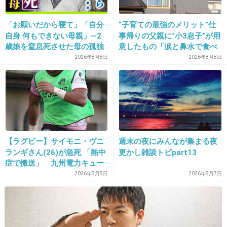
31. 匿名
2018/07/16(月) 17:43:29
「お願いだから寝て」「自分
“子育ての最強のメリット”仕
すっごい気が強そうだからなんか怖い。
自身 何もできない母親」―2
事帰りの父親に“小3息子”が用
スクールカースト上位って感じ。
歳娘を窒息死させた母の孤独
意したもの「涙と鼻水で食べ
あと下がり眉より上がり眉の方が似合うと思う
「娘は『ママどうして』と」
れない」「震える」の声
2026年8月8日
2026年8月8日
限界の年子ワンオペ育児 法
+137
-21
廷での懺悔と声なきSOS
32. 匿名
2018/07/16(月) 17:51:16
お誕生日おめでとう！
【ラグビー】サイモニ・ヴニ
週末の夜にみんなが集まる夜
ランギさん(26)が急死 「熱中
更かし雑談トピpart13
また宇野ちゃんの力強い歌声が聴けることを期
症で搬送」 九州電力キュー
待してます！
デンヴォルテクスで練習中
2026年8月8日
2026年8月7日
+106
-30