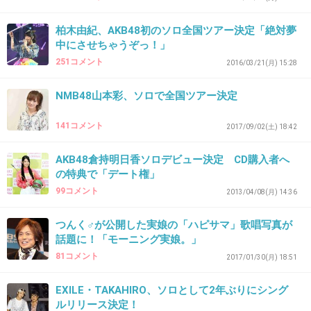
+29
-11
柏木由紀、AKB48初のソロ全国ツアー決定「絶対夢
中にさせちゃうぞっ！」
251コメント
2016/03/21(月) 15:28
44. 匿名
2018/07/16(月) 18:29:16
NMB48山本彩、ソロで全国ツアー決定
ニチャニチャした歌い方が苦手
141コメント
2017/09/02(土) 18:42
+44
-20
AKB48倉持明日香ソロデビュー決定 CD購入者へ
の特典で「デート権」
45. 匿名
2018/07/16(月) 18:35:02
99コメント
2013/04/08(月) 14:36
誰が行くねん
つんく♂が公開した実娘の「ハピサマ」歌唱写真が
+29
-30
話題に！「モーニング実娘。」
81コメント
2017/01/30(月) 18:51
EXILE・TAKAHIRO、ソロとして2年ぶりにシング
46. 匿名
2018/07/16(月) 18:36:39
ルリリース決定！