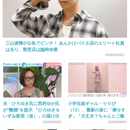
33. 匿名
2018/07/16(月) 17:53:18
>>24
ツアーが決まってたのにデキ婚で中止
三山凌輝が公私でピンチ！ あんかけパスタ店のエリート社員
+119
-4
は去り、割烹店は臨時休業
2026年8月8日
34. 匿名
2018/07/16(月) 17:54:05
歌へたなの？CDだと別に上手じゃない？
+24
-7
夫・ひろゆき氏に西村ゆか氏
小学生姫ギャル・りりぴ
が“離婚”を提示 「ひろゆき＆
（12）、最新の姿に「痩せす
いずみ新党（仮）」の届け出
ぎ」「大丈夫？ちゃんとご飯
35. 匿名
2018/07/16(月) 17:54:55
を知らされず激怒「信頼関係
食べてね」など心配の声
2026年8月8日
2026年8月8日
が保てない状態で夫婦を続け
男だらけの中でよく頑張ってるなと思う