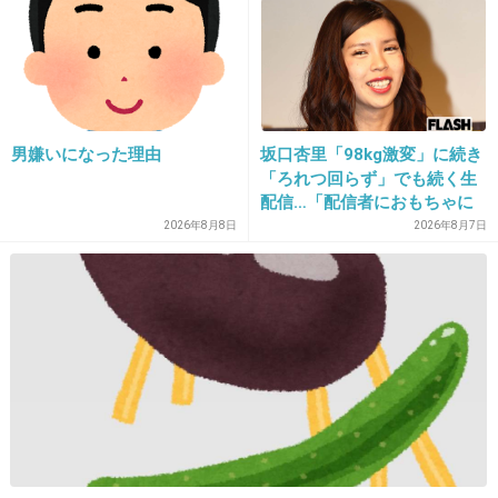
るのは無理」
+145
-6
36. 匿名
2018/07/16(月) 17:55:26
男嫌いになった理由
坂口杏里「98kg激変」に続き
ソロばっかだし、グループでも全然テレビ出ないから何だ
「ろれつ回らず」でも続く生
かなぁ。
配信…「配信者におもちゃに
されてる」知人は懸念表明
2026年8月8日
2026年8月7日
+10
-1
37. 匿名
2018/07/16(月) 17:59:34
目頭の切れ込みが怖すぎて直視できない。
+30
-19