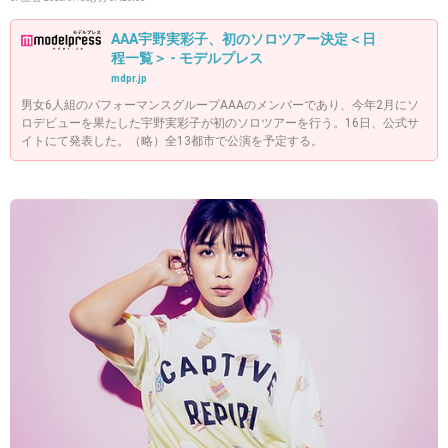
AAA宇野実彩子、初のソロツアー決定＜日
程一覧＞ - モデルプレス
mdpr.jp
男女6人組のパフォーマンスグループAAAのメンバーであり、今年2月にソ
ロデビューを果たした宇野実彩子が初のソロツアーを行う。16日、公式サ
イトにて発表した。（略）全13都市で公演を予定する。