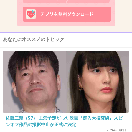
12. 匿名
2018/07/16(月) 17:23:35
おめでとう実彩子！
頑張ってね！
あなたにオススメのトピック
+154
-29
13. 匿名
2018/07/16(月) 17:23:39
もう一人の方が可愛かった
+101
-84
14. 匿名
2018/07/16(月) 17:24:32
佐藤二朗（57） 主演予定だった映画『踊る大捜査線』スピ
ンオフ作品の撮影中止が正式に決定
>>13
2026年8月8日