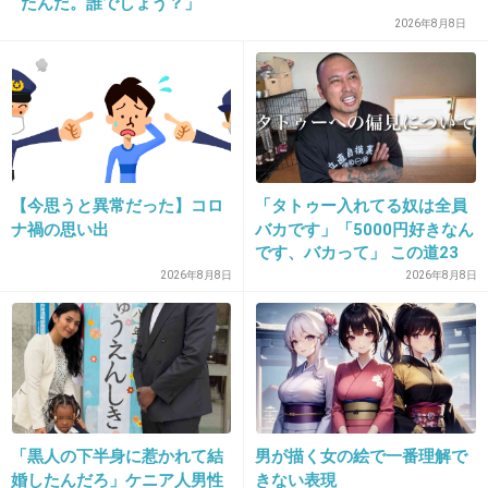
たんだ。誰でしょう？」
2026年8月8日
26. 匿名
2018/07/16(月) 17:36:26
もうひとりもまだavex所属なのね。
+105
-2
【今思うと異常だった】コロ
「タトゥー入れてる奴は全員
ナ禍の思い出
バカです」「5000円好きなん
27. 匿名
2018/07/16(月) 17:37:39
です、バカって」 この道23
ファンではないけど、もう1人の人のことがあ
年の彫り師YouTuberの動画
2026年8月8日
2026年8月8日
ったからこの人には頑張ってほしい
が話題
+122
-14
28. 匿名
2018/07/16(月) 17:38:21
「黒人の下半身に惹かれて結
男が描く女の絵で一番理解で
ゲッチューの時可愛かった
婚したんだろ」ケニア人男性
きない表現