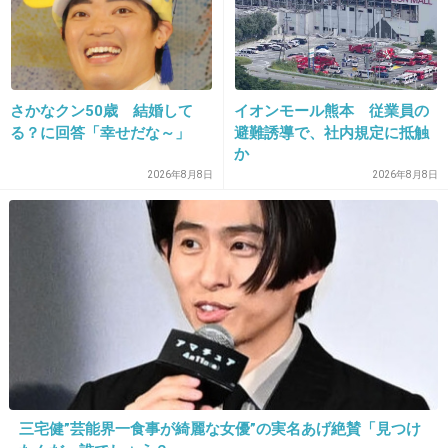
おめでとう！！
+27
-6
さかなクン50歳 結婚して
イオンモール熊本 従業員の
24. 匿名
2018/07/16(月) 17:34:54
る？に回答「幸せだな～」
避難誘導で、社内規定に抵触
か
もう1人が脱退する前に、その脱退した人と
2026年8月8日
2026年8月8日
色々計画していたことあるんだよね？
+133
-5
25. 匿名
2018/07/16(月) 17:35:44
宇野ちゃん頑張れ！
+64
-11
三宅健”芸能界一食事が綺麗な女優”の実名あげ絶賛「見つけ