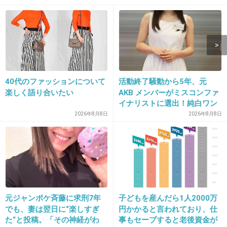
でもあのタイミングであの辞め方はない
+216
-10
15. 匿名
2018/07/16(月) 17:25:24
40代のファッションについて
活動終了騒動から5年、元
いろいろ露出してるけど目立たない人というイ
楽しく語り合いたい
AKB メンバーがミスコンファ
メージが
イナリストに選出！純白ワン
ピで再起へ
2026年8月8日
2026年8月8日
+44
-20
元ジャンポケ斉藤に求刑7年
子どもを産んだら1人2000万
でも、妻は翌日に“楽しすぎ
円かかると言われており、仕
た“と投稿。「その神経がわ
事もセーブすると老後資金が