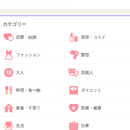
+0
-0
カテゴリー
35. 匿名
2018/11/14(水) 16:59:52
恋愛・結婚
美容・コスメ
+27
-0
ファッション
髪型
大人
芸能人
36. 匿名
2018/11/14(水) 16:59:58
くまモン
料理・食べ物
ダイエット
+2
-0
家族・子育て
医療・健康
37. 匿名
2018/11/14(水) 17:00:05
生活
仕事
おや？こんな時間に誰か来たようだ←誰も来てない