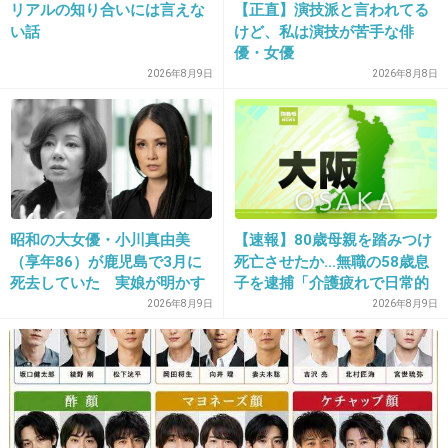
リアルの知り合いには言えな
【正直】演技派と言われてる
+46
-0
い話
けど、私は演技が苦手な俳
優・女優
2026年8月9日
2026年8月8日
13. 匿名
2018/11/14(水) 16:56:42
ヨネスケがしゃもじもってたってる
+24
-0
昭和の大女優・小川真由美
【速報】80歳母親を踏みつけ
（享年86）が鹿児島で3月に
死亡させたか…無職の58歳息
14. 匿名
2018/11/14(水) 16:56:43
死去していた 実娘が明かす
子を逮捕「介護疲れで日常的
訪問販売
「毒母」の素顔と空白の晩年
に暴行」肋骨８本折れ体には
2026年8月9日
2026年8月9日
多数の痕 大阪・岬町
+2
-0
15. 匿名
2018/11/14(水) 16:56:47