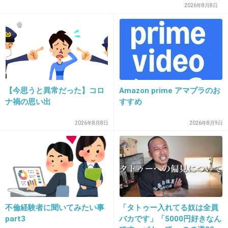
2026年8月8日
+11
-0
20. 匿名
2018/11/14(水) 16:57:17
姿は見えません。
【今思うと異常だった】コロ
Amazon prime アマプラのお
+2
-0
ナ禍の思い出
すすめ
2026年8月8日
2026年8月9日
21. 匿名
2018/11/14(水) 16:57:35
スカートはいたおばちゃん二人組が「あなたは
今、幸せですか？」
+28
-1
不倫経験者に聞いてみたい事
「タトゥー入れてる奴は全員
part3
バカです」「5000円好きなん