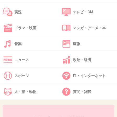
+5
-0
実況
テレビ・CM
ドラマ・映画
マンガ・アニメ・本
38. 匿名
2018/11/14(水) 17:00:09
傘が片足で立っていましたとさ
音楽
画像
+5
-0
ニュース
政治・経済
39. 匿名
2018/11/14(水) 17:00:14
スポーツ
IT・インターネット
札束が仲間になりたそうにこちらを見ている。
仲間にしますか？
犬・猫・動物
質問・雑談
+14
-0
40. 匿名
2018/11/14(水) 17:00:18