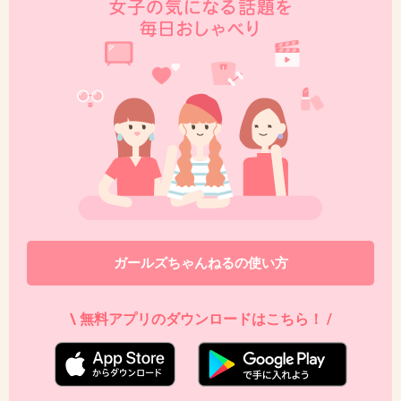
温水洋一さん
+1
-0
41. 匿名
2018/11/14(水) 17:00:30
貞子
+0
-0
ガールズちゃんねるの使い方
42. 匿名
2018/11/14(水) 17:00:34
>>13
\ 無料アプリのダウンロードはこちら！ /
まじミラクル感じた。
+3
-0