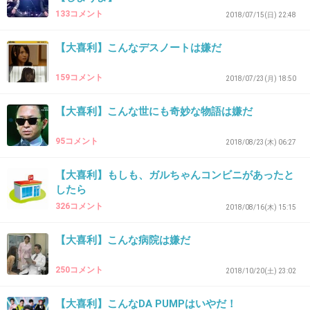
133コメント
2018/07/15(日) 22:48
30. 匿名
2018/11/14(水) 16:58:53
【大喜利】こんなデスノートは嫌だ
狂気の本妻
159コメント
2018/07/23(月) 18:50
+19
-0
【大喜利】こんな世にも奇妙な物語は嫌だ
95コメント
2018/08/23(木) 06:27
31. 匿名
2018/11/14(水) 16:59:20
【大喜利】もしも、ガルちゃんコンビニがあったと
>>5
したら
まじでビビった お化け貼らないで
326コメント
2018/08/16(木) 15:15
+5
-2
【大喜利】こんな病院は嫌だ
250コメント
2018/10/20(土) 23:02
32. 匿名
2018/11/14(水) 16:59:38
距離なしがいるではありませんか！
【大喜利】こんなDA PUMPはいやだ！