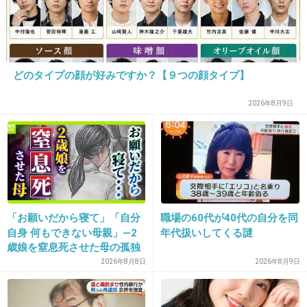
オジャマーシ
+1
-1
どのタイプの顔が好みですか？【９つの顔タイプ】
2026年8月9日
16. 匿名
2018/11/14(水) 16:57:01
放置子が立っていました
「お願いだから寝て」「自分
職場の60代が40代の自分を同
+2
-0
自身 何もできない母親」―2
年代扱いしてくる謎
歳娘を窒息死させた母の孤独
「娘は『ママどうして』と」
2026年8月8日
2026年8月9日
限界の年子ワンオペ育児 法
17. 匿名
2018/11/14(水) 16:57:02
廷での懺悔と声なきSOS