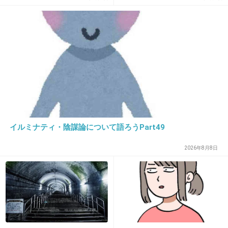
+28
-1
声
で物議
10. 匿名
2018/11/14(水) 16:56:29
オーストラリアならコアラ
+5
-0
イルミナティ・陰謀論について語ろうPart49
11. 匿名
2018/11/14(水) 16:56:31
橋爪功
2026年8月8日
+0
-0
12. 匿名
2018/11/14(水) 16:56:39
しゃもじを持ったヨネスケがバツ悪そうに。。