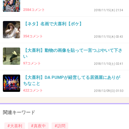
少しでもドアを開けると大変。
静かにドアから離れようと忍び足で後ずさり。
2584コメント
2018/11/15(木) 21:34
【ネタ】名画で大喜利【ボケ】
リビングの窓ガラスになにやら影が。。。。
「あっ！あたし！」ドンドン窓ガラス叩いてる距離なしが
354コメント
2018/11/15(木) 03:43
いるー！
+0
-0
【大喜利】動物の画像を貼って一言つぶやいて下さ
い
97コメント
2018/11/10(土) 02:41
33. 匿名
2018/11/14(水) 16:59:41
【大喜利】DA PUMPが経営してる居酒屋にありが
タバコをくわえたコロンボさん
ちなこと
422コメント
2018/12/09(日) 01:50
+0
-0
関連キーワード
34. 匿名
2018/11/14(水) 16:59:47
古畑任三郎
#大喜利
#真夜中
#訪問