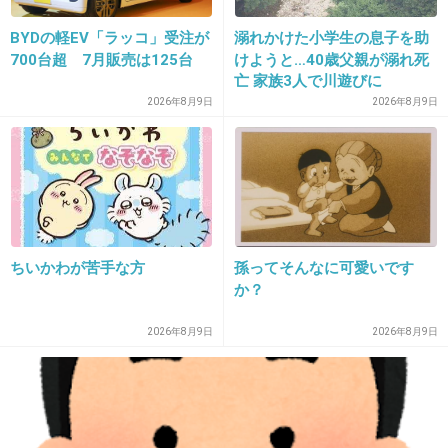
BYDの軽EV「ラッコ」受注が
溺れかけた小学生の息子を助
700台超 7月販売は125台
けようと…40歳父親が溺れ死
25. 匿名
2018/11/14(水) 16:57:49
亡 家族3人で川遊びに
福造
2026年8月9日
2026年8月9日
+11
-0
26. 匿名
2018/11/14(水) 16:57:50
ちいかわが苦手な方
孫ってそんなに可愛いです
昨日助けたツル
か？
+14
-0
2026年8月9日
2026年8月9日
27. 匿名
2018/11/14(水) 16:58:20
たずねてきました