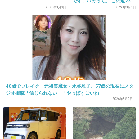
です、バカって」 この道23
22. 匿名
2018/11/14(水) 16:57:44
年の彫り師YouTuberの動画
2026年8月9日
2026年8月8日
が話題
+9
-1
23. 匿名
2018/11/14(水) 16:57:45
加藤紗里が天使の笑顔を見せて立ってて感激
+0
-3
40歳でブレイク 元祖美魔女・水谷雅子、57歳の現在にスタ
ジオ衝撃「信じられない」「やっぱすごいね」
2026年8月9日
24. 匿名
2018/11/14(水) 16:57:47
カワイイ白ネコさんが
+4
-11