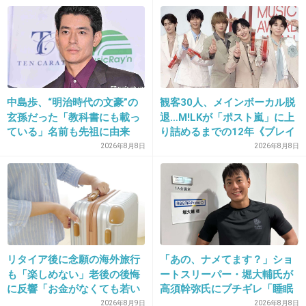
中島歩、“明治時代の文豪”の
観客30人、メインボーカル脱
玄孫だった「教科書にも載っ
退…M!LKが「ポスト嵐」に上
ている」名前も先祖に由来
り詰めるまでの12年《ブレイ
ク秘話》
2026年8月8日
2026年8月8日
リタイア後に念願の海外旅行
「あの、ナメてます？」ショ
も「楽しめない」老後の後悔
ートスリーパー・堀大輔氏が
に反響「お金がなくても若い
高須幹弥氏にブチギレ「睡眠
うちに？」50代以上の切実な
不足の人＝キレやすい」SNS
2026年8月9日
2026年8月8日