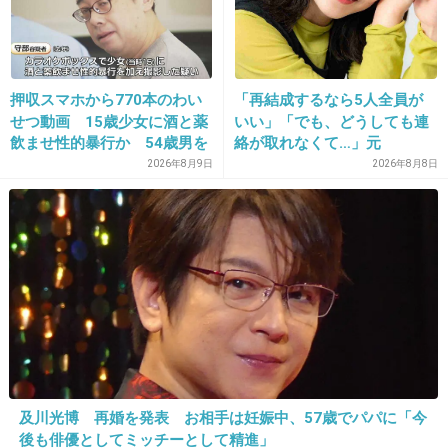
『やぁーだぁー来ちゃったぁー』
押収スマホから770本のわい
「再結成するなら5人全員が
+52
-0
せつ動画 15歳少女に酒と薬
いい」「でも、どうしても連
飲ませ性的暴行か 54歳男を
絡が取れなくて…」元
再逮捕 「薬もありますよ」
ZONE・MIZUHO（38）が明
2026年8月9日
2026年8月8日
とSNSで誘い出し
かす「19年ぶりに芸能界復
18. 匿名
2018/11/14(水) 16:57:04
帰」した本当の理由
>>12
かぶった笑
+11
-0
19. 匿名
2018/11/14(水) 16:57:17
ペイ！
及川光博 再婚を発表 お相手は妊娠中、57歳でパパに「今
後も俳優としてミッチーとして精進」