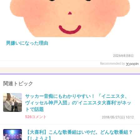
+2
-0
28. 匿名
2018/11/14(水) 16:58:25
男嫌いになった理由
佐藤健が悲しげな笑みを浮かべて
2026年8月8日
来ちゃった…☺️
Recommended by
+8
-2
関連トピック
サッカー音痴にもわかりやすい！ 「イニエスタ、
29. 匿名
2018/11/14(水) 16:58:36
ヴィッセル神戸入団」の"イニエスタ大喜利"がネッ
むしろ勝手に入ってくる
トで話題
526コメント
2018/05/27(日) 10:12
+18
-0
【大喜利】こんな歌番組はいやだ。どんな歌番組？
【しようよ】