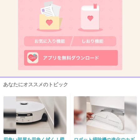
9. 匿名
2018/08/11(土) 15:48:36
理子の方がまともなんだな。
+357
-3
10. 匿名
2018/08/11(土) 15:48:55
1秒で却下は笑う
+77
-2
あなたにオススメのトピック
11. 匿名
2018/08/11(土) 15:48:56
子育てしないくせにいっちょまえに名前だけ付
けだがる心理ってなんなんだろうね
+286
-0
四角い部屋を四角く拭く！壁
ロボット掃除機の進化のカギ