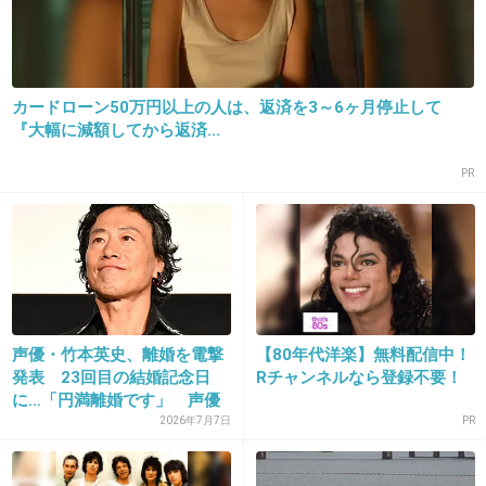
+185
-0
カードローン50万円以上の人は、返済を3～6ヶ月停止して
15. 匿名
2018/08/11(土) 15:49:28
『大幅に減額してから返済...
今度こそグレるなという願いを込めたのか？
PR
+95
-0
声優・竹本英史、離婚を電撃
【80年代洋楽】無料配信中！
発表 23回目の結婚記念日
Rチャンネルなら登録不要！
に…「円満離婚です」 声優
界...
2026年7月7日
PR
16. 匿名
2018/08/11(土) 15:49:28
石田、年だけ重ねて中身が…