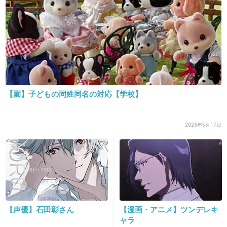
+77
-3
27. 匿名
2018/08/11(土) 15:51:32
グレナにしたらミドリムシってあだ名がついて
た
【園】子どもの同姓同名の対応【学校】
+17
-3
2026年5月17日
28. 匿名
2018/08/11(土) 15:51:37
すみれはSMILEみたいだからって理由だったと
思ったけど
グレード下がったなｗ
+54
-4
【声優】石田彰さん
【漫画・アニメ】ツンデレキ
ャラ