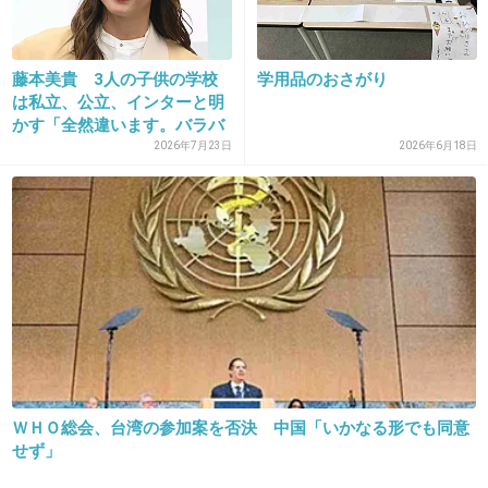
34. 匿名
2018/08/11(土) 15:53:36
つむぎちゃん可愛い名前
藤本美貴 3人の子供の学校
学用品のおさがり
次女もじーじに似てるよね グレナって感じじ
は私立、公立、インターと明
ゃない
かす「全然違います。バラバ
ラ...
2026年7月23日
2026年6月18日
東尾理子、第3子つむぎちゃんの“うつ伏せ
姿”公開に「パパ似」「じーじぃ似」の声
girlschannel.net
東尾理子、第3子つむぎちゃんの“うつ伏せ姿”公開に「パパ似」「じーじぃ
似」の声 うつ伏せの練習は助産師に来てもらったといい、「頭の形が絶壁
になってきてるので、それを直す為にも。左に向くのが得意で、右には動
かしにくそうにしていたのが、首肩ほぐしていただ...
+64
-0
ＷＨＯ総会、台湾の参加案を否決 中国「いかなる形でも同意
35. 匿名
2018/08/11(土) 15:53:44
せず」
本当は自分は欲しくなかったと妊娠した時に我