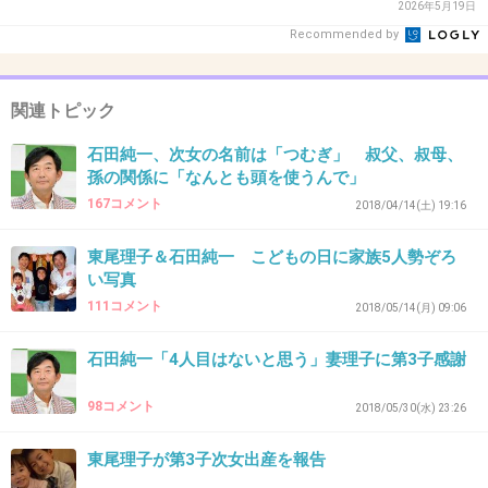
2026年5月19日
が子の誕生に否定的な事を言っておきながら、
Recommended by
名付けはしようなんて図々しい。内心ではそう
思っていても、公の場で絶対に言ってはいけな
関連トピック
い事なのを還暦すぎてなぜわからないのか。将
石田純一、次女の名前は「つむぎ」 叔父、叔母、
来子供がその発言を知った時にどれだけ傷つく
孫の関係に「なんとも頭を使うんで」
のか想像できないから、壱成みたいなアダルト
167コメント
2018/04/14(土) 19:16
チルドレンができるんだよ。
東尾理子＆石田純一 こどもの日に家族5人勢ぞろ
+59
-1
い写真
111コメント
2018/05/14(月) 09:06
石田純一「4人目はないと思う」妻理子に第3子感謝
36. 匿名
2018/08/11(土) 15:53:47
友人のじーちゃん
98コメント
2018/05/30(水) 23:26
顧歴(ぐれ)って名前だよ
+8
-6
東尾理子が第3子次女出産を報告