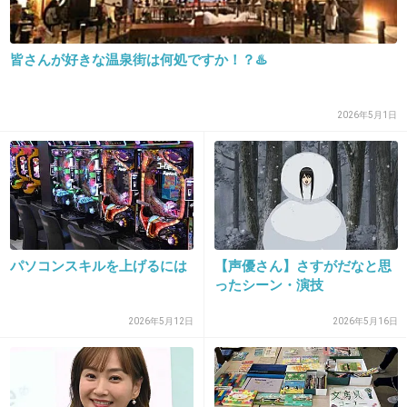
+1
-0
皆さんが好きな温泉街は何処ですか！？♨️
32. 匿名
2018/08/11(土) 15:53:15
飼った動物も次々と放棄しているダメ女
>>16
2026年5月1日
理子
+29
-0
33. 匿名
2018/08/11(土) 15:53:23
パソコンスキルを上げるには
【声優さん】さすがだなと思
もこみちみたいに名前の衝撃を上回るような美
ったシーン・演技
形ならいいんだろうけどね。どうなんだろ
2026年5月12日
2026年5月16日
+40
-0