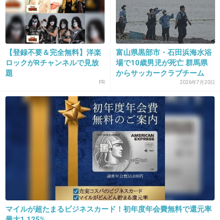
理子のが常識的なのね。(育児放棄？してるみた
いだけど…)
+123
-1
【登録不要＆完全無料】洋楽
富山県黒部市・石田浜海水浴
ロックがRチャンネルで見放
場で10歳男児が死亡 群馬県
題
からサッカークラブチーム
の...
PR
2026年7月20日
17. 匿名
2018/08/11(土) 15:49:48
大きくなったら子供ぐれちゃうよ。
+18
-2
18. 匿名
2018/08/11(土) 15:49:51
いい名前やんか！
+2
-15
マイルが超たまるビジネスカード！初年度年会費無料で還元率
最大1.125%