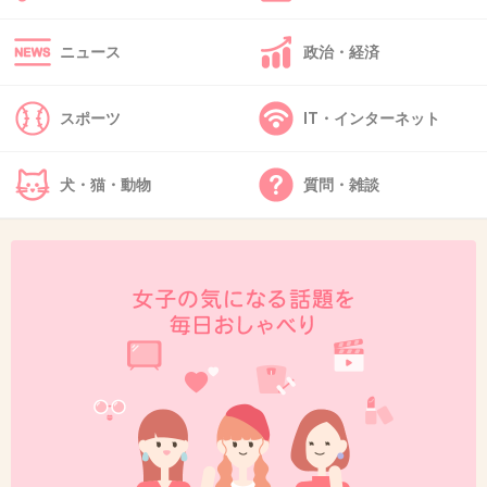
ニュース
政治・経済
45. 匿名
2018/08/11(土) 16:02:23
グレンはいるよ。42の部長だよ、、
スポーツ
IT・インターネット
とっても優男！
+0
-1
犬・猫・動物
質問・雑談
46. 匿名
2018/08/11(土) 16:05:36
石田純一さん、沖縄に店出して週1で沖縄なん
だよね？
子ども小さくて手がかかるのに私ならキレる。
+12
-1