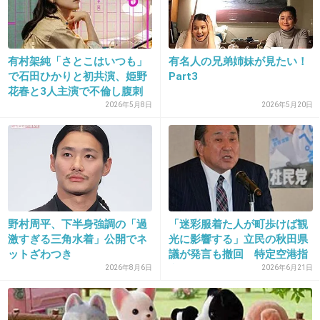
前のトピで石田純一の名付けセンス褒めてた人いたよね。
+4
-0
有村架純「さとこはいつも」
有名人の兄弟姉妹が見たい！
で石田ひかりと初共演、姫野
Part3
花春と3人主演で不倫し腹刺
25. 匿名
2018/08/11(土) 15:51:03
さ...
2026年5月8日
2026年5月20日
>>2
ユーグレナわからなかったからググッたｗ
出典：www.cheapjordansyyo.com
+60
-4
野村周平、下半身強調の「過
「迷彩服着た人が町歩けば観
激すぎる三角水着」公開でネ
光に影響する」立民の秋田県
ットざわつき
議が発言も撤回 特定空港指
定...
2026年8月6日
2026年6月21日
26. 匿名
2018/08/11(土) 15:51:10
自分の本名、太郎のくせに