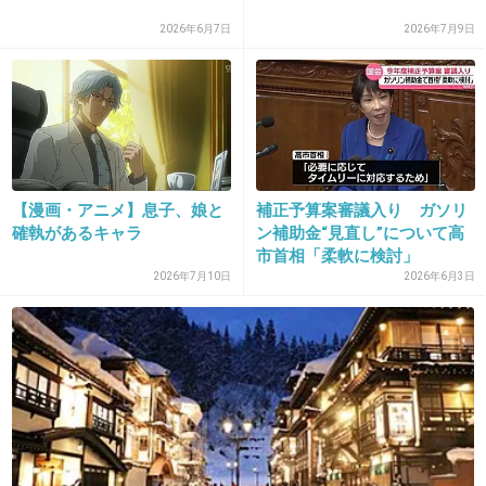
2026年6月7日
2026年7月9日
29. 匿名
2018/08/11(土) 15:51:58
知り合いにいる！グレナ君！
べつによくないか？
+0
-28
【漫画・アニメ】息子、娘と
補正予算案審議入り ガソリ
30. 匿名
2018/08/11(土) 15:52:16
確執があるキャラ
ン補助金“見直し”について高
市首相「柔軟に検討」
仮に決まったら漢字どうするつもりだったの？
2026年7月10日
2026年6月3日
+5
-1
31. 匿名
2018/08/11(土) 15:52:27
愚麗夜