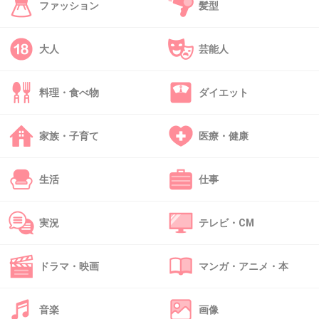
ファッション
髪型
叩くことじゃない
+1
-6
大人
芸能人
料理・食べ物
ダイエット
43. 匿名
2018/08/11(土) 16:00:35
（４２）と（６４）って感じがしない
家族・子育て
医療・健康
出典：pbs.twimg.com
生活
仕事
+78
-0
実況
テレビ・CM
44. 匿名
2018/08/11(土) 16:01:50
ドラマ・映画
マンガ・アニメ・本
グレナデンシロップが頭に浮かんだけど、どんなシロップ
かは忘れた…
音楽
画像
+7
-1