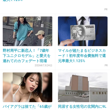
19. 匿名
2018/08/11(土) 15:49:58
PR
ペットにつけるレベルの名前
+113
-2
20. 匿名
2018/08/11(土) 15:50:15
野村周平に新恋人！「7歳年
マイルが超たまるビジネスカ
叩く意味がわからん。
下ユニクロモデル」と愛犬を
ード！初年度年会費無料で還
素敵だけどなー
連れてのカフェデート現場
元率最大1.125%
+3
-17
2026年7月24日
PR
21. 匿名
2018/08/11(土) 15:50:39
もしそれをつけたら「ぐれちゃーん♡」って呼
ぶのか？
バイアグラは捨てた「65歳が
同居する女性宅の玄関内に9L