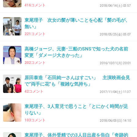
416コメント
2018/04/14(土) 03:57
37. 匿名
2018/08/11(土) 15:55:21
東尾理子 次女の髪が薄いことを心配「髪の毛が、
無い」
いろんな名前あってもいーとおもう。名前で判断する大人ってやだわ
221コメント
2018/05/25(金) 05:07
+3
-20
高橋ジョージ、元妻･三船のSNSで知った犬の名前
変更「ダメージ大きかった」
38. 匿名
2018/08/11(土) 15:56:35
202コメント
2016/10/31(月) 20:01
ありだけど
原田泰造「石田純一さんはすごい」 主演映画会見
+1
-14
で“両手に花”も「複雑な気持ち」
42コメント
2017/11/04(土) 11:37
東尾理子、3人育児で思うこと「とにかく時間が足
39. 匿名
2018/08/11(土) 15:58:16
りない」
>>37
103コメント
2018/06/03(日) 14:10
じゃあグレナになれ
東尾理子、体外受精での3人目出産を告白「奇跡的