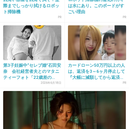
際までしっかり拭けるロボッ
は水にあり。このボードがす
ト掃除機
ごい理由
PR
PR
12. 匿名
2018/08/11(土) 15:49:00
平和だな
+9
-1
第3子妊娠中“セレブ婚”石田安
カードローン50万円以上の人
13. 匿名
2018/08/11(土) 15:49:15
奈 会社経営者夫とのマタニ
は、返済を3～6ヶ月停止して
それで 理子さんは子育てしてるの？
ティーフォト「22歳差の...
『大幅に減額してから返済...
2026年6月18日
PR
+53
-2
14. 匿名
2018/08/11(土) 15:49:21
22も差があるように見えない