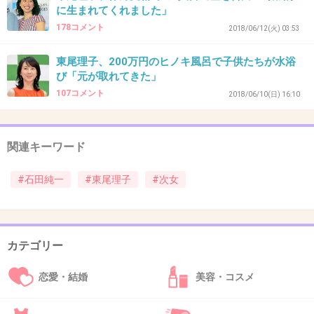
+19
-0
に生まれてくれました」
178コメント
2018/06/12(火) 03:53
東尾理子、200万円のヒノキ風呂で子供たちが水浴
40. 匿名
2018/08/11(土) 15:58:26
び「元が取れてきた」
グレナは外人にわんさかいる！
107コメント
2018/06/10(日) 16:10
つむぎも可愛い。結局は名前は関係ない。人間性がよければ問題なし
+3
-14
関連キーワード
41. 匿名
2018/08/11(土) 15:59:11
#石田純一
#東尾理子
#次女
>>39
喜んで
+1
-8
カテゴリー
恋愛・結婚
美容・コスメ
42. 匿名
2018/08/11(土) 16:00:31