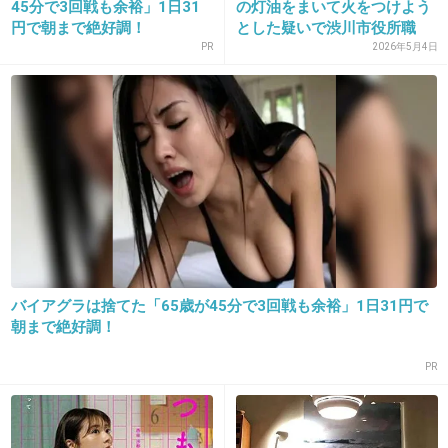
+25
-0
45分で3回戦も余裕」1日31
の灯油をまいて火をつけよう
円で朝まで絶好調！
とした疑いで渋川市役所職
員...
PR
2026年5月4日
22. 匿名
2018/08/11(土) 15:50:42
そんな名前にしたら
それこそグレそう
+68
-2
23. 匿名
2018/08/11(土) 15:51:00
バイアグラは捨てた「65歳が45分で3回戦も余裕」1日31円で
その名前にしなくて良かったね
朝まで絶好調！
+31
-0
PR
24. 匿名
2018/08/11(土) 15:51:02