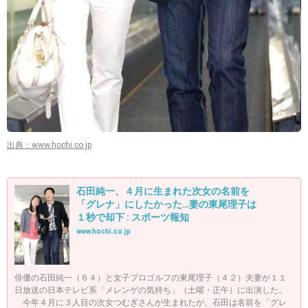
出典：www.hochi.co.jp
石田純一、４月に生まれた次女の名前を
「グレナ」にしたかった…妻の東尾理子は
１秒で却下 : スポーツ報知
www.hochi.co.jp
俳優の石田純一（６４）と女子プロゴルフの東尾理子（４２）夫妻が１１
日放送の日本テレビ系「メレンゲの気持ち」（土曜・正午）に出演した。
今年４月に３人目の次女つむぎさんが生まれたが、石田は名前を「グレ