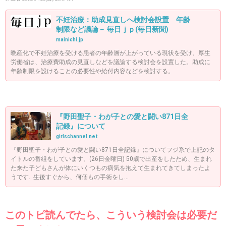
不妊治療：助成見直しへ検討会設置 年齢
制限など議論－ 毎日ｊｐ(毎日新聞)
mainichi.jp
晩産化で不妊治療を受ける患者の年齢層が上がっている現状を受け、厚生
労働省は、治療費助成の見直しなどを議論する検討会を設置した。助成に
年齢制限を設けることの必要性や給付内容などを検討する。
『野田聖子・わが子との愛と闘い871日全
記録』について
girlschannel.net
『野田聖子・わが子との愛と闘い871日全記録』についてフジ系で上記のタ
イトルの番組をしています。(26日金曜日) 50歳で出産をしたため、生まれ
た来た子どもさんが体にいくつもの病気を抱えて生まれてきてしまったよ
うです‥ 生後すぐから、何個もの手術をし...
このトピ読んでたら、こういう検討会は必要だ