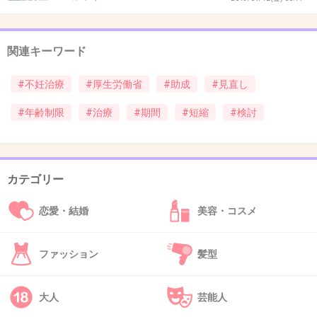
あと、なんといっても若者が結婚しやすくなる
関連キーワード
ためには、
経済が豊かでないとできないですよね・・・。
#不妊治療
#厚生労働省
#助成
#見直し
#年齢制限
#治療
#期間
#短縮
#検討
景気よくなれ！！！
+216
-10
カテゴリー
恋愛・結婚
美容・コスメ
32. 匿名
2013/04/29(月) 02:17:42
じゃあいつまで助成すればいいの⁈って。。五
ファッション
髪型
年間て決まってるじゃないですか。まさか永遠
に助成されてると思ってます？
大人
芸能人
+97
-24