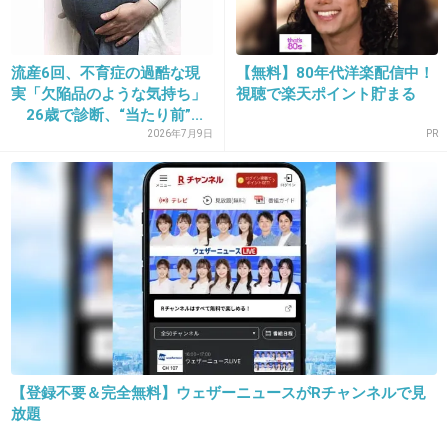
れれば一番いいと思いますね
+222
-15
流産6回、不育症の過酷な現
【無料】80年代洋楽配信中！
実「欠陥品のような気持ち」
視聴で楽天ポイント貯まる
26歳で診断、“当たり前”...
2026年7月9日
PR
15. 匿名
2013/04/29(月) 00:30:40
正直お金がなくて諦めざるを得ない人もいるか
らね。益々少子化は進みますよ。すべてはケー
スバイケースです(´･_･`)
+146
-11
【登録不要＆完全無料】ウェザーニュースがRチャンネルで見
放題