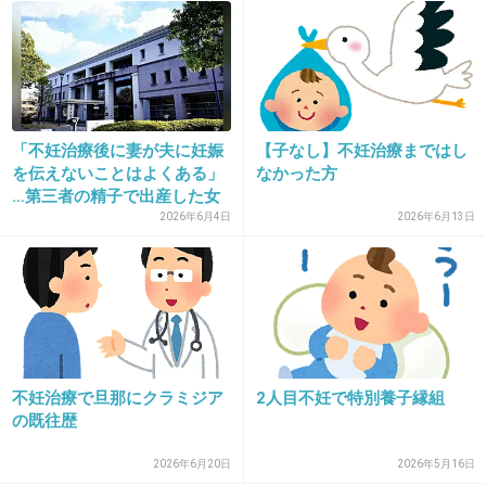
いうのでリミットを設けてもう諦めた方がいい
よって言ってくれる制度が必要だと思う。
+150
-69
「不妊治療後に妻が夫に妊娠
【子なし】不妊治療まではし
を伝えないことはよくある」
なかった方
26. 匿名
2013/04/29(月) 01:58:13
…第三者の精子で出産した女
自分の遺伝子に固執せず
性...
2026年6月4日
2026年6月13日
里親になる道も選択肢にいれたらいいのにと
思ってしまうのですが…。
施設で寂しい思いをする子供が
育ての親に出合いあたたかい家庭で育つことが
できたら。
不妊治療で旦那にクラミジア
2人目不妊で特別養子縁組
その方が世の中ずっとよくなる気がします。
の既往歴
+180
-42
2026年6月20日
2026年5月16日