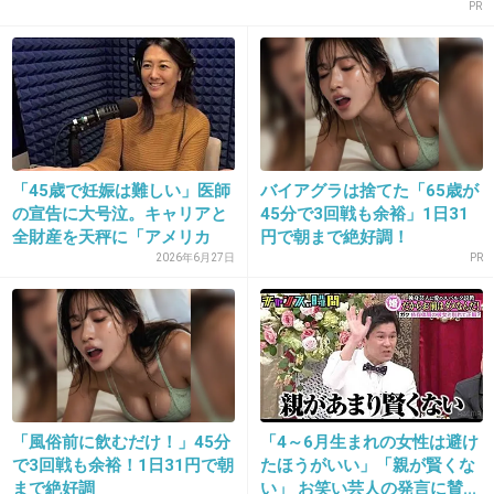
PR
16. 匿名
2013/04/29(月) 00:32:23
結婚する年齢が上がってきてる→子供産む年齢
も上がってきてる→でも結婚してすぐ不妊と気
「45歳で妊娠は難しい」医師
バイアグラは捨てた「65歳が
付かない→治療しようと思う頃には30代後半→
の宣告に大号泣。キャリアと
45分で3回戦も余裕」1日31
助成金対象外
全財産を天秤に「アメリカ
円で朝まで絶好調！
の...
2026年6月27日
PR
って人が増えるよね
難しい問題だと思う…
+199
-11
17. 匿名
2013/04/29(月) 00:32:47
「風俗前に飲むだけ！」45分
「4～6月生まれの女性は避け
で3回戦も余裕！1日31円で朝
たほうがいい」「親が賢くな
>9
まで絶好調
い」 お笑い芸人の発言に賛...