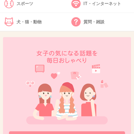
スポーツ
IT・インターネット
だろうから、
雇用とか、もっと根本的に改善していかないと
犬・猫・動物
質問・雑談
いけないと思う
+139
-11
34. 匿名
2013/04/29(月) 02:30:19
みんな不妊って他人事だと思ってるんじゃな
い？仕事したいし一人の方が楽だからまだ結婚
しなくていいや～って人に限って不妊だったり
するんだよね。実際そういう人には助成したく
ないな。自業自得。
+119
-44