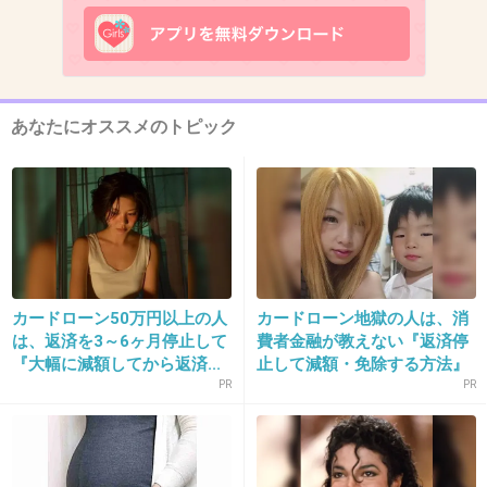
うん、賛成
+229
-14
あなたにオススメのトピック
13. 匿名
2013/04/29(月) 00:27:49
10さんに共感。
+119
-6
カードローン50万円以上の人
カードローン地獄の人は、消
は、返済を3～6ヶ月停止して
費者金融が教えない『返済停
14. 匿名
2013/04/29(月) 00:27:57
『大幅に減額してから返済...
止して減額・免除する方法』
別に好きで晩婚化してる人だけではないので、
で...
PR
PR
結婚して初めて不妊かもと思う人がほとんどで
しょうから一概には難しい問題だと思います
補助を受けなくても済む程度の金額になってく