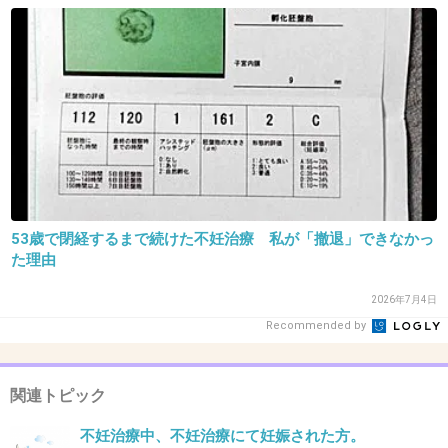
27. 匿名
2013/04/29(月) 02:00:44
確かに線引き難しいですよね。。。
男の人もしっかり考えてくれる人が増えるとい
いですね。。
デリケートなことだからこそ学校でも教える場
53歳で閉経するまで続けた不妊治療 私が「撤退」できなかっ
をちゃんと設けてあげてほしいなぁ。
た理由
+56
-4
2026年7月4日
Recommended by
28. 匿名
2013/04/29(月) 02:02:14
関連トピック
とりあえずビッグダディの精子を凍結保存しよう！
+3
-118
不妊治療中、不妊治療にて妊娠された方。