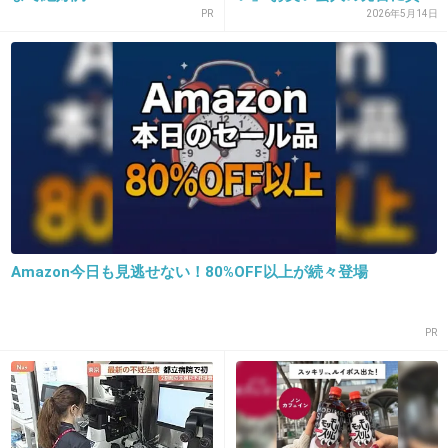
PR
2026年5月14日
検査では妊娠可能とされても原因不明の不妊も
いるからね；－；
私がそうでした・・
+170
-9
18. 匿名
2013/04/29(月) 00:48:06
せめて42位にしてほしい。ちなみに私は39ですが。。
Amazon今日も見逃せない！80%OFF以上が続々登場
+42
-112
PR
19. 匿名
2013/04/29(月) 00:53:19
今不妊で悩んでる人には気の毒だけど、致仕方
ないかなと思う。