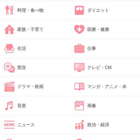
料理・食べ物
ダイエット
33. 匿名
2013/04/29(月) 02:25:42
家族・子育て
医療・健康
多分、子供が欲しいと思ってる人のほとんどが
適齢期と言われる20代のうちに
生活
仕事
結婚して、出産したいと言うのは、理想として
持ってると思うよ
実況
テレビ・CM
若いうちに産んだ方が良いって事も、誰しもが
わかってるはず
ドラマ・映画
マンガ・アニメ・本
でも、いくら人生設計をしても、思い通りに行
く人ばかりではないし、
音楽
画像
経済的等あらゆる事情を踏まえて、結果的に晩
婚になってしまった人が多いのも現実
ニュース
政治・経済
中でもやっぱり経済的な問題が1番影響してる