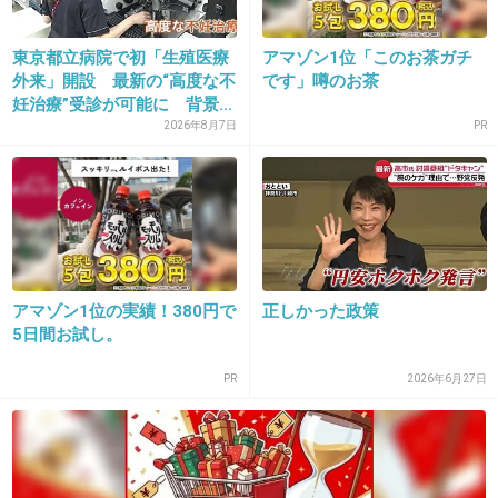
これを機に、若い女性が早めに結婚した方が良
いという意識が根付けば晩婚化に少しは歯止め
東京都立病院で初「生殖医療
アマゾン1位「このお茶ガチ
がかかるのではないでしょうか？
外来」開設 最新の“高度な不
です」噂のお茶
妊治療”受診が可能に 背景...
そしたら、体も若く妊娠し易いだろうし、年齢
2026年8月7日
PR
制限の期間にも余裕が出るし…
+214
-50
20. 匿名
2013/04/29(月) 01:09:58
アマゾン1位の実績！380円で
正しかった政策
治療で薬を飲んでいるから適齢期に妊娠できな
5日間お試し。
いとか、
PR
2026年6月27日
病気以外の理由で助成金出して！出して！は無
いかなと思います
卵子に寿命があるのは事実なんだし年齢制限は
むしろ必要だと思います