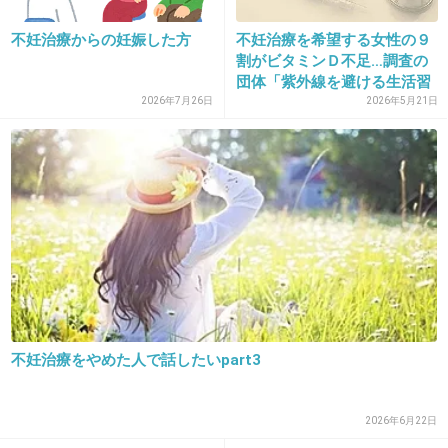
不妊治療からの妊娠した方
不妊治療を希望する女性の９
割がビタミンＤ不足…調査の
24. 匿名
2013/04/29(月) 01:57:37
団体「紫外線を避ける生活習
野田聖子は卵子提供。一般人のする不妊治療と
慣...
2026年7月26日
2026年5月21日
は全く別の話。ごちゃまぜにしないでほしい。
+168
-16
25. 匿名
2013/04/29(月) 01:58:03
22
何年も治療しても授からない人…
不妊治療をやめた人で話したいpart3
だったら諦めた方がいいよ。不妊治療してる人
は子供を作ることに必死で野田聖子みたいに倫
2026年6月22日
理的におかしくなっちゃう人がいるから、こう