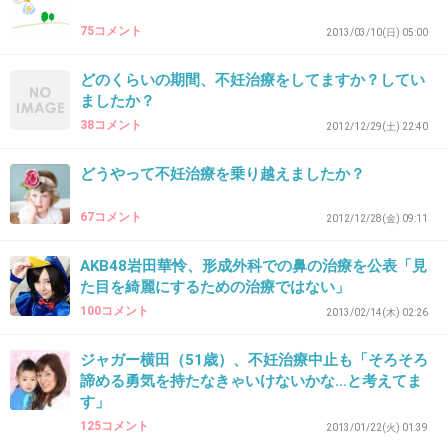
75コメント
2013/03/10(日) 05:00
29. 匿名
2013/04/29(月) 02:03:12
どのくらいの期間、不妊治療をしてますか？してい
＞5
ましたか？
38コメント
2012/12/29(土) 22:40
助成して当然？おかしくないですか？
どうやって不妊治療を乗り越えましたか？
じゃあ逆にいつまで助成すればいいの？本人の
気が済むまで？野田聖子は50才まで頑張ったか
67コメント
2012/12/28(金) 09:11
らあたしもーって？冗談じゃないよ。当たり前
AKB48岩田華怜、形成外科での鼻の治療を公表「見
だなんて思ってる人に助成するお金はありませ
た目を綺麗にするための治療ではない」
ん。
100コメント
2013/02/14(木) 02:26
+204
-33
ジャガー横田（51歳）、不妊治療中止も「そろそろ
諦める勇気を持たなきゃいけないかな…と考えてま
す」
125コメント
2013/01/22(火) 01:39
30. 匿名
2013/04/29(月) 02:14:33