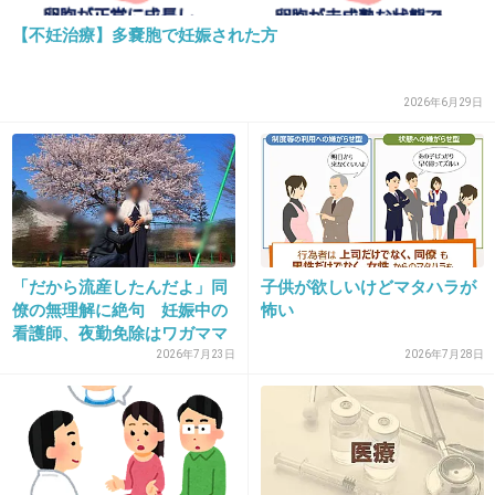
【不妊治療】多嚢胞で妊娠された方
+157
-37
2026年6月29日
23. 匿名
2013/04/29(月) 01:49:54
どんな事にもいろんなケースがあるから、一概
には言えないけど、治療に保険がきけば、こん
な議論もしなくてすむのに。
「だから流産したんだよ」同
子供が欲しいけどマタハラが
高齢になれば出来にくくなるからというのも、
僚の無理解に絶句 妊娠中の
怖い
国は助成金払いたくないだけなのに、頑張って
看護師、夜勤免除はワガママ
る方に対して、失礼だなとも思う。
か
2026年7月23日
2026年7月28日
無駄な生活保護にはメスを入れないのに、細か
いとこ削るんだね。
+137
-36