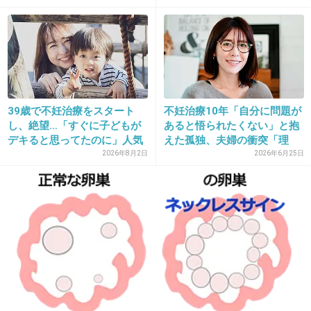
私も納得いかないです。
>>2
体外受精希望の人が全員晩婚とか仕事や自由優
先にしてきた訳では無いですから線引きは難し
いとはおもいます。
39歳で不妊治療をスタート
不妊治療10年「自分に問題が
でも実際に晩婚して自分から妊娠確率下げてき
し、絶望…「すぐに子どもが
あると悟られたくない」と抱
た人と
デキると思ってたのに」人気
えた孤独、夫婦の衝突「理
何年も治療しても授からない人を一緒にするの
Y...
想...
2026年8月2日
2026年6月25日
は疑問です。
年齢制限より治療年数が長い方や結婚年数長い
方を優先させて欲しい。助成金額に段階つける
とか。