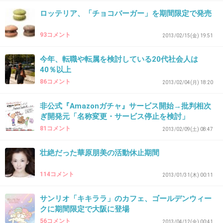
検討会って政治家じゃなくて産婦人科医が決め
ロッテリア、「チョコバーガー」を期間限定で発売
てるんだからそれが現実ってことだよ。受け入
93コメント
2013/02/15(金) 19:51
れましょう。
+136
-15
今年、転職や転属を検討している20代社会人は
40％以上
86コメント
2013/02/04(月) 18:20
31. 匿名
2013/04/29(月) 02:15:40
非公式『Amazonガチャ』サービス開始→批判相次
晩婚化で、色々と支障がでているのが、事実な
ぎ開発元「名称変更・サービス停止を検討」
81コメント
2013/02/09(土) 08:47
ので・・・、とりあえず。
壮絶だった華原朋美の活動休止期間
１，晩婚化しないように、若者が結婚しやすく
114コメント
する。
2013/01/31(木) 00:11
２，仕事をしていても子供を育てやすい環境に
サンリオ「キキララ」のカフェ、ゴールデンウィー
する。
クに期間限定で大阪に登場
（保育施設や、育休の充実化）
56コメント
2013/04/12(金) 00:41