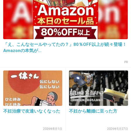
それを踏まえて人生設計出来るし、自分の体と
きちんと向き合って優先順位考えて
助成がで続ける=妊娠出来るわけじゃないから
ね(´Д｀)
「え、こんなセールやってたの？」80％OFF以上が続々登場！
+172
-32
Amazonの本気が...
PR
21. 匿名
2013/04/29(月) 01:10:26
野田聖子みてたら当然の結果。
むしろ遅すぎ。
+182
-27
不妊治療で友達いなくなった
不妊から離婚に至った方
22. 匿名
2013/04/29(月) 01:33:16
2026年8月1日
2026年5月27日