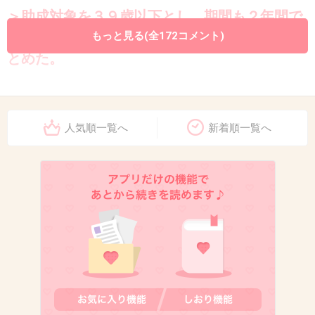
＞助成対象を３９歳以下とし、期間も２年間で
６回に短縮するのが望ましいとする報告書をま
もっと見る(全172コメント)
とめた。
39歳ってのは年齢制限として現実的な数字だと
思う。反対する人の気持ちも分からないわけで
人気順一覧へ
新着順一覧へ
はないけど。
+367
-23
12. 匿名
2013/04/29(月) 00:27:13
≫9
納得
病気なら、保険適応とかね