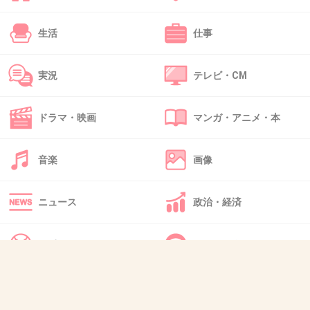
毎月生理がくるたびに泣きたくなるほど
落ち込みますよね
生活
仕事
犬が好きで飼える環境ならワンちゃんを飼って
みたらでうでしょうか？
実況
テレビ・CM
落ち込んで部屋に閉じこもりたくてもお散歩に
いかないといけないので
ドラマ・映画
マンガ・アニメ・本
こもっていられないし、外に出れば気分転換に
もなる
音楽
画像
どんな時も可愛い顔でこっちをみてくれる
し・・・
ニュース
政治・経済
私はこれでかなり癒されました
+24
-2
スポーツ
IT・インターネット
犬・猫・動物
質問・雑談
24. 匿名
2012/12/26(水) 15:27:07