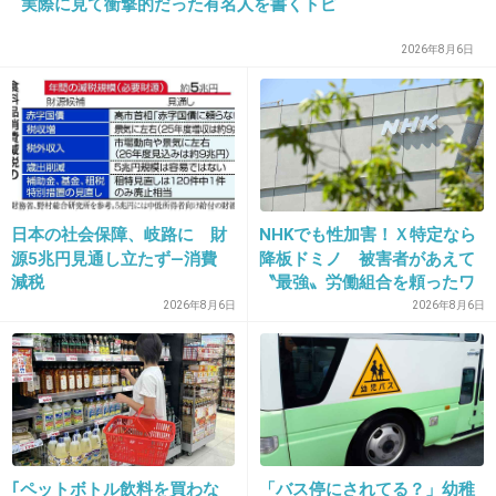
実際に見て衝撃的だった有名人を書くトピ
今は治療をストップしてます。
2026年8月6日
+22
-0
19. 匿名
2012/12/26(水) 13:02:55
子供は天からの授かり物
日本の社会保障、岐路に 財
NHKでも性加害！Ｘ特定なら
源5兆円見通し立たず―消費
降板ドミノ 被害者があえて
減税
〝最強〟労働組合を頼ったワ
すごい実感します
ケ
2026年8月6日
2026年8月6日
+23
-4
20. 匿名
2012/12/26(水) 13:41:29
夫婦の間では
｢ペットボトル飲料を買わな
「バス停にされてる？」幼稚