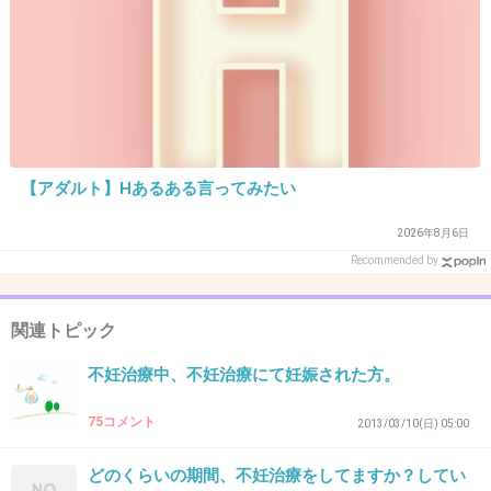
今思えばどうやって乗り越えたのかというと
夫の存在でしょうか。
もし子供に恵まれなかったら２人で思う存分旅
行して
【アダルト】Hあるある言ってみたい
のんびり過ごそうって決めていました。
2026年8月6日
Recommended by
でも心中は諦めていない自分もいましたね。
あの頃を思い出すと未だに辛さが蘇ります。
関連トピック
+23
-0
不妊治療中、不妊治療にて妊娠された方。
75コメント
2013/03/10(日) 05:00
22. 匿名
2012/12/26(水) 14:35:06
どのくらいの期間、不妊治療をしてますか？してい
20歳で旦那と結婚して、10年不妊治療をしまし