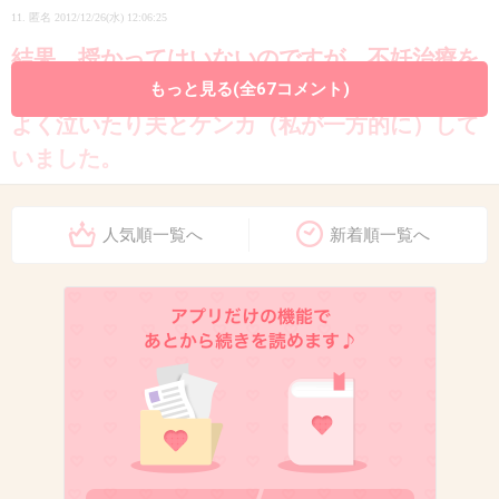
11. 匿名
2012/12/26(水) 12:06:25
結果 授かってはいないのですが、不妊治療を
していた時期は精神的なストレスが大きくて
もっと見る(全67コメント)
よく泣いたり夫とケンカ（私が一方的に）して
いました。
治療を休んで、それから治療は自然とやめてし
人気順一覧へ
新着順一覧へ
まったのですがそれでようやく心が穏やかにな
りました。
治療をしているときは、
「結果を早く出したいのに出せない」
「子供ができたらもっと幸せになれるはず」
と、子供ができないことを不完全で不幸なこと
だと無意識に思い込んでいたのだと思います。