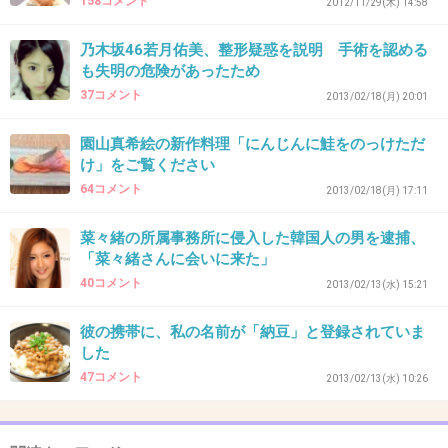
補助もなく保険もきかない物が多かった為
158コメント
2012/11/29(木) 14:58
諦めました。
乃木坂46若月佑美、整形疑惑を説明 手術を認める
でも、主人と一緒になって20年
も失明の危険があったため
喧嘩も多いけど幸せですよ
37コメント
2013/02/18(月) 20:01
私達より寿命は短いけど、子ども代わりの犬が
園山真希絵の新作料理「にんじんに鮭をのっけただ
いて
け」をご覧ください
主人と一緒に本格的にそば打ちやパン作りやお
64コメント
2013/02/18(月) 17:11
菓子作りをしたり
お酒もタバコもしない主人と1年に2度だけ競輪
菜々緒の所属事務所に侵入した韓国人の男を逮捕、
「菜々緒さんに会いに来た」
したりして
40コメント
2013/02/13(水) 15:21
楽しんでます
不妊治療をしてると、なんで自分だけ…とか思
彼の携帯に、私の名前が「納豆」と登録されていま
した
っちゃいますよね
47コメント
2013/02/13(水) 10:26
同じ女性なのに、不妊治療してる人や子供を持
てない事を