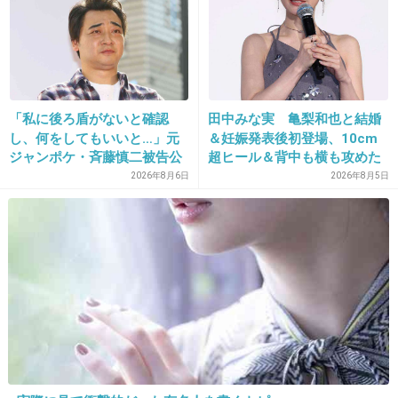
悩んでいた3年はすごく長かったけど 今思え
ばいろんな立場の人の気持がわかって
産んだあとからもよかったと思う。
がんばれーとは言えないけど 希望は捨てない
でほしいですね。
「私に後ろ盾がないと確認
田中みな実 亀梨和也と結婚
し、何をしてもいいと…」元
＆妊娠発表後初登場、10cm
ジャンポケ・斉藤慎二被告公
超ヒール＆背中も横も攻めた
+20
-0
判で被害者女性証言
ドレスで祝福に笑顔「ありが
2026年8月6日
2026年8月5日
とうございます」おなかふっ
くら
18. 匿名
2012/12/26(水) 13:00:00
私はもう体外受精以外方法なしと言われまし
た。
だから金銭面が一番キツイ。
不妊ってだけでも心のダメージ大きいのに、そ
の上多額の治療費をどうするかのストレス。