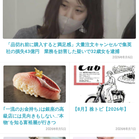
16. 匿名
2012/12/26(水) 12:37:53
＞１４さん
トピ主ではないけれど参考になりました。
「品切れ前に購入すると満足感」大量注文キャンセルで集英
私も１年経っても出来ないのでバックフィニッシュ＋３分
社の損失43億円 業務を妨害した疑いで32歳女を逮捕
足上げを試してみます。
2026年8月6日
+20
-13
17. 匿名
2012/12/26(水) 12:56:05
治療3年目当時は珍しかった胚盤胞胚移植で授
｢一流のお金持ち｣は銀座の高
【8月】株トピ【2026年】
かった娘は12歳になりました
級店には見向きもしない…"本
考えもしなかった二人目はまさかの自然妊娠で
物"を知る富裕層が行きつ
く"究極のスシ"の正体
2026年8月5日
2026年8月1日
4年後に。