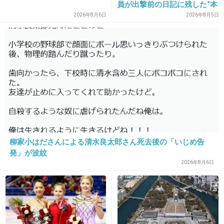
員が出撃前の日記に残した“本
ます。
音”
2026年8月6日
2026年8月5日
年明けにはイタリアに行って来ます！
+52
-3
14. 匿名
2012/12/26(水) 12:21:02
妊娠は5回、無事に出産出来たのは3人です。参考にならないかもしれないし、
すでに知ってるかもしれないですけど、自分の体験談を書きますね(生々しくて
不快に思う方がいらっしゃったらすみません｡｡)
柳家小はださんによる清水良太郎さん死去後の「いじめ告
個人差ありますが、生理が1日から始まるとしたら、一般的に7日目で終わりま
す。それからさらに7日後、つまり生理開始から14日目あたりが排卵日です。
発」が波紋
精子は2～3日生きているので、12日頃から14日頃まで子作りすれば、妊娠の可
2026年8月6日
能性はかなり高まります。さらに、お医者様によっては毎日してればいつか出
来るという方がいますが、毎日はしない方が妊娠しやすいと私は思います。理
由は、精子は毎日出すと濃度が薄くなるので、妊娠しにくくなるからです。だ
から、排卵日まで2～3週間旦那さんに出さないように我慢してもらって、排卵
日前に子作りすると良いです。生々しいですが、子作りは後ろからの体勢の方
が奥まで精子が入るから良いです。子作り後は変な格好ですが、足を上げて精
子が奥に行くように３分位待ちます。３分の理由は、３分以内に拭き取ると(空