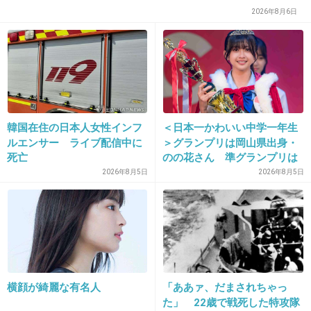
2026年8月6日
13. 匿名
2012/12/26(水) 12:19:21
「こんな暗い気持ちのママの所へなんか赤ちゃ
んは来てくれないよ」と自分に言い聞かせて無
理やりでも笑って明るく振る舞ってました。そ
うすることで本当に心が明るくなって楽になる
韓国在住の日本人女性インフ
＜日本一かわいい中学一年生
ものです。
ルエンサー ライブ配信中に
＞グランプリは岡山県出身・
でも結局、赤ちゃんは来てくれなかったですけ
死亡
のの花さん 準グランプリは
徳島県出身・つむぎさん
どね。
2026年8月5日
2026年8月5日
治療を止めた途端自然妊娠した！なんて話も結
構耳にするのでまだ希望は捨てていないのです
が、毎年夫婦で海外旅行をすることにしまし
た。
お互いに行きたい国をリストアップして、今後
横顔が綺麗な有名人
「ああァ、だまされちゃっ
何年で何カ国行けるかなんて話を２人でしてい
た」 22歳で戦死した特攻隊