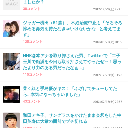
ましたか？
た
38コメント
2012/12/29(土) 22:40
でも、旦那は、どちらかと言うと
ジャガー横田（51歳）、不妊治療中止も「そろそろ
子どもが好きな方ではないし
諦める勇気を持たなきゃいけないかな…と考えてま
はっきり言えば、セックス自体が、好きではな
す」
いので
125コメント
2013/01/22(火) 01:39
非協力的でした
NHK森本アナを取り押さえた男、Twitterで「二子
ただ、旦那の両親が子どもの事で私にせっつい
玉川で痴漢を今日も取り押さえてやったぜ～！思っ
た時に
たより力のある男だったなぁ…」
115コメント
子どもを産ませる為に一緒になったわけでもな
2012/12/26(水) 11:25
いし
菜々緒と手島優がキス！「ふざけてチューしてた
子どものいない人生が、全て寂しい人生になる
ら…本気になっちゃいました」
とも思わない！
43コメント
2013/02/16(土) 22:57
っと言ってくれた事、そして、私が治療を受け
和田アキ子、サングラスをかけたまま会釈をした中
てた時は
田英寿に大衆の面前でブチ切れる