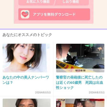
治療はやめましたが 子供は自然体で待ってい
ます。
生理がきても、毎月ちゃんと働いてる身体に感
謝して労わるようになりました。
何より 私が居てくれるだけで幸せだし、もっ
あなたにオススメのトピック
と幸せになろうと言ってくれる夫のおかげだと
思ってます。
子どもがいなくても、夫と友達に囲まれた楽し
い未来を想像できるようになってから楽になり
ました。
あなたの中の美人ナンバーワ
警察官の発砲後に死亡したの
ンは？
は近くの60歳男 死因は出血
+46
-2
性ショック
2026年8月5日
2026年8月5日
12. 匿名
2012/12/26(水) 12:13:54