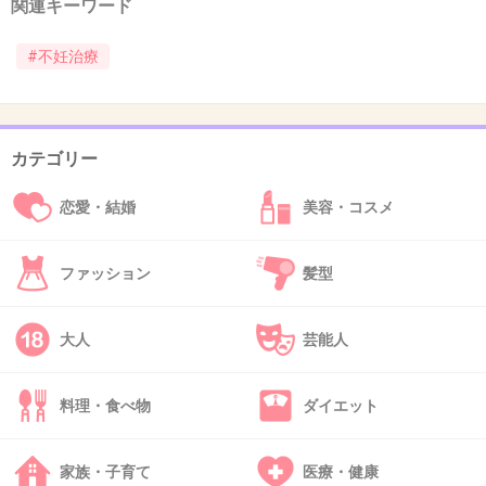
蔑む人もいますからね
関連キーワード
でも、そんなの気にしたらダメですよ
#不妊治療
あなたまで、性格ブスになっちゃいます！
今でも十分頑張ってるんでしょう
少し肩の力を抜いて、
カテゴリー
赤ちゃんができたら…いっぱい幸せにしてあげ
よう！
恋愛・結婚
美容・コスメ
もし、授かれなかった時は、協力してくれた旦
那さんと
ファッション
髪型
頑張った自分を幸せにしてあげよう・・・って
思ったらダメでしょうか？
大人
芸能人
+76
-2
料理・食べ物
ダイエット
23. 匿名
2012/12/26(水) 14:51:25
家族・子育て
医療・健康