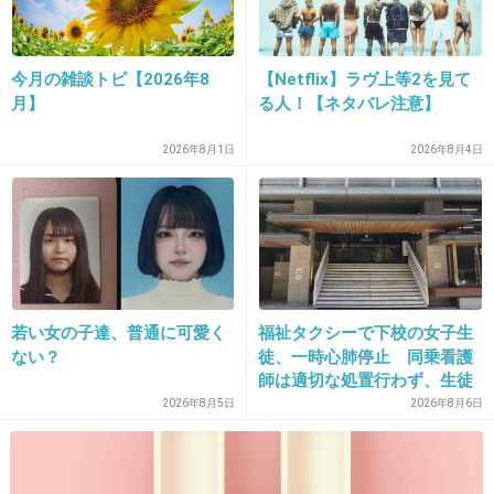
今月の雑談トピ【2026年8
【Netflix】ラヴ上等2を見て
21. 匿名
2012/12/26(水) 14:04:15
月】
る人！【ネタバレ注意】
体外受精でさずかれましたが
それまでの間凄く辛かったです。
2026年8月1日
2026年8月4日
よく不妊治療は出口の見えないトンネルってい
うけど
まさにその通りでした
一番辛かった時はタイミング法の時でした
若い女の子達、普通に可愛く
福祉タクシーで下校の女子生
毎朝の検温に凄く緊張し、高温期維持していた
ない？
徒、一時心肺停止 同乗看護
のに体温が下がると
師は適切な処置行わず、生徒
は脳障害に影響
2026年8月5日
2026年8月6日
何度も測り直ししたり・・。
生理が来た時は一気にへこんでモヤモヤしてい
ました