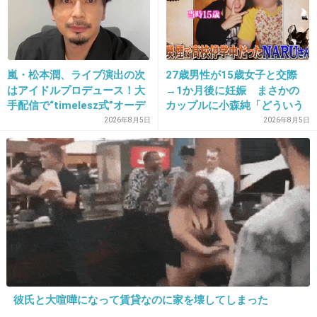
男性ですがコメント
不妊治療を経て子供を授かりました
うちでは以下のようにしていました
嵐・松本潤、ライブ演出の次
27歳男性が15歳女子と交際
１．子供ができなかったら、ディンクスの人生
はアイドルプロデュース！大
→1か月後に妊娠 まさかの
手配信で“timelesz式”オーデ
カップルに小森純「どういう
でも良しとする
ィション番組が進行中か
事？だいぶあぶねぇよ」
2026年8月5日
2026年8月5日
２．妻を専業主婦にしストレスから解放
３．評判の良い病院で治療
４．最も確率の高い方法を選択
５．辛くなったらいつ治療をやめても良しとす
る
６．お金の心配をさせない
７．家事を手伝う
+93
-4
彼氏と大喧嘩になって賃貸なのに家を壊してしまった