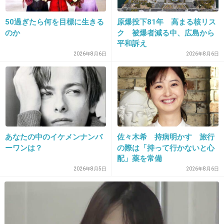
気に触れると精子は死にますので)妊娠しにくいと言われているからです。これ
で私はすぐに妊娠しました。長年不妊で悩んでいた知人３組に同じ話をした
50過ぎたら何を目標に生きる
原爆投下81年 高まる核リス
ら、すぐに妊娠したので多少は効果があるのかなと思い書かせていただきまし
のか
ク 被爆者減る中、広島から
た。
平和訴え
参考になれば幸いです。
2026年8月6日
2026年8月6日
+32
-60
15. 匿名
2012/12/26(水) 12:26:53
東尾理子とかいって、不妊治療したうちに入らないですよ。
ただ旦那がジジィだから、早く欲しかっただけだと思います。
あーゆー女、マジ嫌い。
あなたの中のイケメンナンバ
佐々木希 持病明かす 旅行
ーワンは？
の際は「持って行かないと心
+24
-76
配」薬を常備
2026年8月5日
2026年8月6日