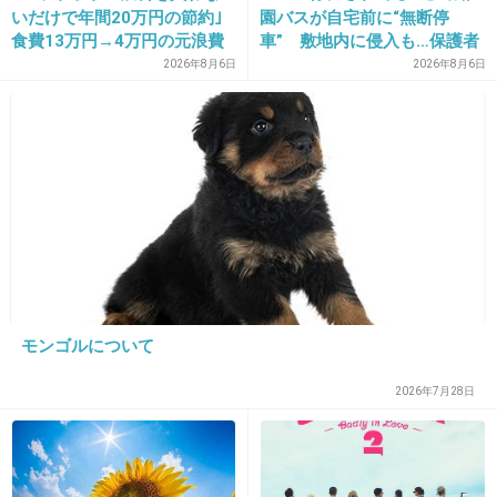
子供いなくても二人で
いだけで年間20万円の節約｣
園バスが自宅前に“無断停
幸せになろうね、って
食費13万円→4万円の元浪費
車” 敷地内に侵入も…保護者
主婦が買うのをやめた食品5
マナーに「我慢の限界」
2026年8月6日
2026年8月6日
結束してるのに
つ
親しくない親戚や友人に
限って 子供は？ と
無神経な事言ってくるのが
ムカつく。
今までは
子供は授かりものなので…、と
大人の対応をしていたが、
少ししつこいので
モンゴルについて
一言で相手を黙らせる
2026年7月28日
言葉を模索中。
私って性格悪…（汗）
+79
-9