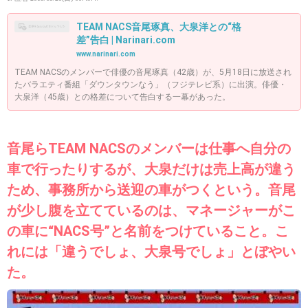
TEAM NACS音尾琢真、大泉洋との“格
差”告白 | Narinari.com
www.narinari.com
TEAM NACSのメンバーで俳優の音尾琢真（42歳）が、5月18日に放送され
たバラエティ番組「ダウンタウンなう」（フジテレビ系）に出演。俳優・
大泉洋（45歳）との格差について告白する一幕があった。
音尾らTEAM NACSのメンバーは仕事へ自分の
車で行ったりするが、大泉だけは売上高が違う
ため、事務所から送迎の車がつくという。音尾
が少し腹を立てているのは、マネージャーがこ
の車に“NACS号”と名前をつけていること。こ
れには「違うでしょ、大泉号でしょ」とぼやい
た。