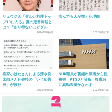
ナックスの文句の言い合いはある意味ジャレ合
リュウジ氏「ダルい料理トッ
病んでる人が増えた理由
ってるだけだと思う
プ10に入る」夏の定番料理と
は？「あり得ないほどダル
+589
-5
い」
2026年8月6日
2026年8月6日
28. 匿名
2018/05/20(日) 01:13:56
すずちゃん主役の朝ドラ、ヤスケン、音尾、森
崎さんが出るんだよね？大泉のバーターです
か？と記者会見でヤスケンが発言して大爆笑取
柳家小はださんによる清水良
NHK職員が番組出演者から性
太郎さん死去後の「いじめ告
被害 PTSDと診断、復職時
ってたけど、チームナックス全員出るような気
発」が波紋
に異動希望かなわず
がしたw 音尾さん『大泉でないですよね？』
2026年8月6日
2026年8月5日
とか煽ってたし
+296
-5