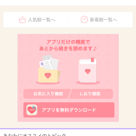
10. 匿名
2018/05/20(日) 00:55:56
人気順一覧へ
新着順一覧へ
金スマで格差や嫉妬を言い合ってたよね
+346
-5
11. 匿名
2018/05/20(日) 00:57:07
大泉洋は知ってるけど、TEAM NACSと音尾という方は知らないです
+42
-105
12. 匿名
2018/05/20(日) 00:57:38
顕さんが好き
出典：realsound.jp
あなたにオススメのトピック