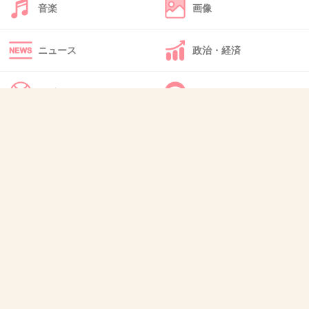
むかし職場にあぐり王国取材にきて、リーダーが感じ悪すぎてショックだっ
音楽
画像
た。挨拶もなしで、みんなあとからびっくりしてた。他の方はみんないい人だ
ったから余計目立った
+14
-69
ニュース
政治・経済
スポーツ
IT・インターネット
42. 匿名
2018/05/20(日) 01:29:38
>>41
犬・猫・動物
質問・雑談
えー！うちも来たことあるけど、感じ良かっ
た！どうしたことだろう
+183
-2
43. 匿名
2018/05/20(日) 01:30:47
>>31
みんなかどうかはわからないけど有名人だと思