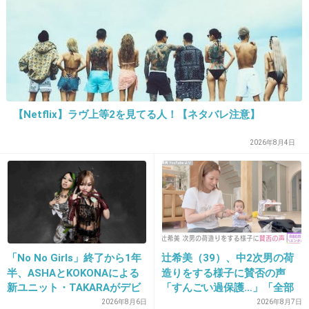
29. 匿名
2018/05/20(日) 01:14:13
大泉洋ってひょうきんでおおらかだと思ってた
けど、金スマで「僕は○○な人間だから」ってけ
っこう言ってて少し難しい所もある人なのかな
【Netflix】ラヴ上等2を見てる人！【ネタバレ注意】
と思った
みんな長くやってれば葛藤もあるけど認め合っ
2026年8月4日
てるからずっと一緒にやってられるんだろうね
+291
-8
30. 匿名
2018/05/20(日) 01:15:21
「No No Girls」終了から1年
辻希美（39）、中2次男の荷
ちょっと、こういうトピにもマイナス魔出るんだね。どん
半、ASHAとKOKONAによる
造りをする様子に賛否の声
新ユニット・TAKARAがデビ
「すんごい過保護…」「全部
だけ暇なの？キチガイとしか思えないわ
ュー
ママが準備してくれるんだ」
2026年8月6日
2026年8月7日