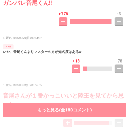
ガンバレ音尾くん‼︎
+776
-3
8. 匿名
2018/05/20(日) 00:54:37
>>6
いや、音尾くんよりマスターの方が知名度はあるw
+13
-78
9. 匿名
2018/05/20(日) 00:55:55
音尾さんが１番かっこいいと陸王を見てから思
った
もっと見る(全180コメント)
+318
-25