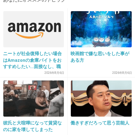
+920
-23
13. 匿名
2018/05/20(日) 00:58:06
オパンポポンポンパン（笑）音尾くん大好きだ
よ
ニートが社会復帰したい場合
映画館で嫌な思いをした事が
はAmazonの倉庫バイトをお
ある方
+219
-7
すすめしたい…面接なし、職
場は綺麗、ドリンクバー無料
2026年8月6日
2026年8月6日
→賛否両論、場所によって全
然違う「コンビニバイトの方
14. 匿名
2018/05/20(日) 00:58:15
がマシ」との声も
>同じTEAM NACSのメンバーでもある大泉との
関係についてたずねられた音尾は「嫌い…なと
ころが8割、でも2割はすごい好き」と複雑な心
彼氏と大喧嘩になって賃貸な
働きすぎだろって思う芸能人
境を告白
のに家を壊してしまった