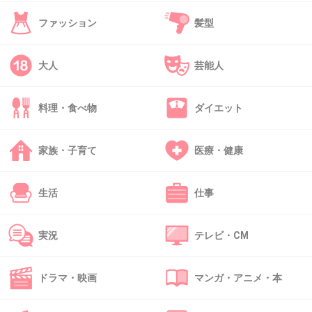
>>31
ファッション
髪型
日本の国土の５分の１もある北海道を津々
浦々、隅から隅まで廻ってる人たちだから...
大人
芸能人
+252
-2
料理・食べ物
ダイエット
40. 匿名
2018/05/20(日) 01:27:02
家族・子育て
医療・健康
>>31
北海道の大スターと言えば大泉洋だよ。
生活
仕事
私の中では。
+239
-5
実況
テレビ・CM
ドラマ・映画
マンガ・アニメ・本
41. 匿名
2018/05/20(日) 01:27:47