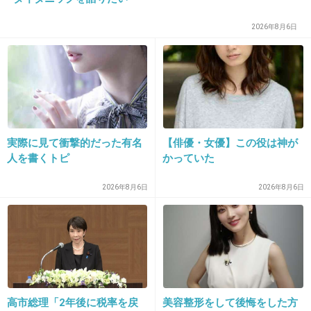
23. 匿名
2018/05/20(日) 01:10:13
2026年8月6日
これは、結局、大泉洋がネタにして音尾をいじ
ると思う
+352
-4
実際に見て衝撃的だった有名
【俳優・女優】この役は神が
24. 匿名
2018/05/20(日) 01:10:49
人を書くトピ
かっていた
信頼してるから言い合える。
2026年8月6日
2026年8月6日
どちらも話題になってwin-win。
良かった良かった。
+359
-4
高市総理「2年後に税率を戻
美容整形をして後悔をした方
25. 匿名
2018/05/20(日) 01:11:29