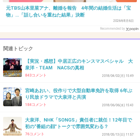
33. 匿名
2018/05/20(日) 01:19:11
元TBS山本里菜アナ、離婚を報告 4年間の結婚生活は「宝
>>31
物」…「話し合いを重ねた結果」決断
わりと知ってると思う。森崎は農家やってる叔
2026年8月6日
母さんとかが『この前会ったわ』とか知り合い
Recommended by
見たいに言うw
関連トピック
+252
-2
【実況・感想】中居正広のキンスマスペシャル 大
泉洋・TEAM NACSの真相
843コメント
2018/04/02(月) 15:49
34. 匿名
2018/05/20(日) 01:21:12
>>31
宮崎あおい、役作りで大型自動車免許を取得 6年ぶ
り民放ドラマで大泉洋と共演
知ってる知ってる！
184コメント
2018/06/06(水) 15:43
+121
-1
大泉洋、NHK「SONGS」責任者に就任！12年目で
初の“番組の顔”トークで雰囲気変わる？
76コメント
2018/05/13(日) 11:57
35. 匿名
2018/05/20(日) 01:22:45