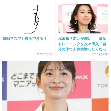
+19
-23
31. 匿名
2018/05/20(日) 01:16:56
>>6
えー！
横顔ブスでも彼氏できる？
浅田舞「老いが怖い」 最新
北海道民はみんな知ってるの？！
すげーな・・・
トレーニングを次々導入「自
分の体で人体実験したくなっ
+9
-60
ちゃう」
2026年8月6日
2026年8月7日
32. 匿名
2018/05/20(日) 01:19:09
道民はだいたいわかるよね
+274
-1