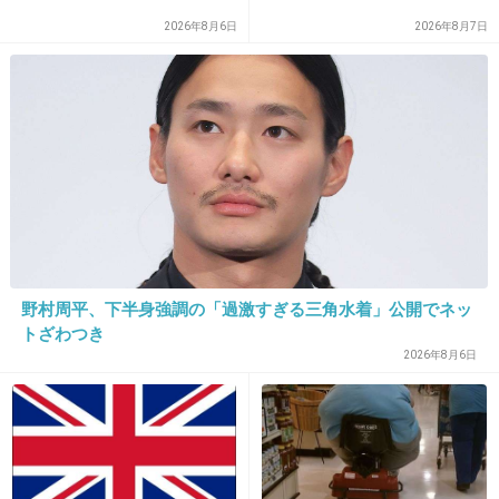
そうだったのかｗ
2026年8月6日
2026年8月7日
+555
-4
15. 匿名
2018/05/20(日) 00:58:16
昨日みてたー
好きだから言えることだなと思った
ナックスみんな好きだよ
憎まれ口叩き合いながら頑張って下さい(笑)
野村周平、下半身強調の「過激すぎる三角水着」公開でネッ
トざわつき
+644
-9
2026年8月6日