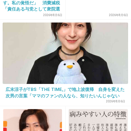
す。私の覚悟だ」 消費減税
マスターって誰？
>>8
「責任ある与党として衆院選
公約に掲げ理解賜った」
2026年8月6日
2026年8月6日
+65
-5
26. 匿名
2018/05/20(日) 01:11:38
俳優としてはオパンポが１番演技力あると思う
よ。オパンポだけど。
+174
-6
広末涼子がTBS「THE TIME,」で地上波復帰 自身を変えた
次男の言葉「ママのファンの人なら、知りたいんじゃない
27. 匿名
2018/05/20(日) 01:12:02
か」
2026年8月6日
昔ケンちゃんが「仲間うちで文句や悪口を言い
合うのは良い。俺も言うし。でも他人が同じ事
を言ったら俺は否定する。」って言ってたな