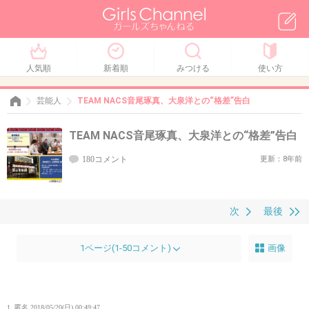
人気順
新着順
みつける
使い方
芸能人
TEAM NACS音尾琢真、大泉洋との“格差”告白
TEAM NACS音尾琢真、大泉洋との“格差”告白
180コメント
更新：8年前
次
最後
1ページ(1-50コメント)
画像
1. 匿名
2018/05/20(日) 00:49:47