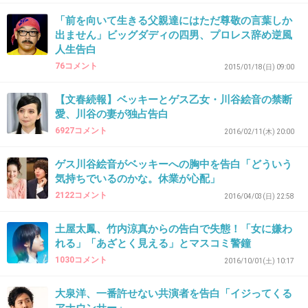
「前を向いて生きる父親達にはただ尊敬の言葉しか
なんかクソガキみたいな顔してるから
出ません」ビッグダディの四男、プロレス辞め逆風
４５とは驚いた！笑
人生告白
76コメント
2015/01/18(日) 09:00
+11
-22
【文春続報】ベッキーとゲス乙女・川谷絵音の禁断
愛、川谷の妻が独占告白
6927コメント
2016/02/11(木) 20:00
36. 匿名
2018/05/20(日) 01:22:55
ゲス川谷絵音がベッキーへの胸中を告白「どういう
仲がいいというか悪いというか、そういうの含
気持ちでいるのかな。休業が心配」
めてチームなんだなーって思う。前のハナタレ
2122コメント
2016/04/03(日) 22:58
でヤスケンが遅刻したときに戸次君がさらっと
フォローしててなんかいいなと思った。
土屋太鳳、竹内涼真からの告白で失態！「女に嫌わ
れる」「あざとく見える」とマスコミ警鐘
+224
-3
1030コメント
2016/10/01(土) 10:17
大泉洋、一番許せない共演者を告白「イジってくる