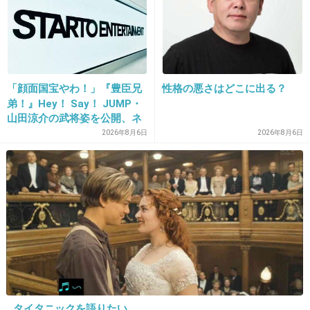
けどな。
+403
-5
「顔面国宝やわ！」『豊臣兄
性格の悪さはどこに出る？
21. 匿名
2018/05/20(日) 01:08:49
弟！』Hey！ Say！ JUMP・
面白おかしく言ってるだけだろうね
山田涼介の武将姿を公開、ネ
ット歓喜「ビジュ良すぎん」
2026年8月6日
2026年8月6日
+439
-4
「こんな美しい秀次は初め
て」
22. 匿名
2018/05/20(日) 01:09:20
>>8
もしかして「ミスター」のことでしょうか？
+290
-5
タイタニックを語りたい