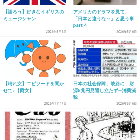
【語ろう】好きなイギリスの
アメリカのドラマを見て、
ミュージシャン
「日本と違うな～」と思う事
part 4
16. 匿名
2018/05/20(日) 00:58:26
2026年8月6日
2026年8月6日
金スマでも格差について話してたよね。
大学時代から大泉洋は別格だったって。
+440
-4
【晴れ女】エピソードを聞か
日本の社会保障、岐路に 財
17. 匿名
2018/05/20(日) 01:00:22
せて♪【雨女】
源5兆円見通し立たず―消費減
税
チーム内で１人売れてる人もツラいと思うよ。
2026年7月17日
2026年8月6日
+479
-7
18. 匿名
2018/05/20(日) 01:00:59