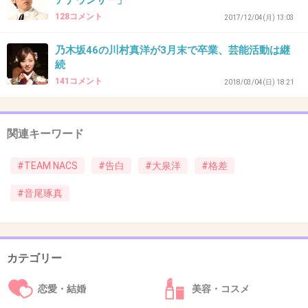
アナウンサー」
37. 匿名
2018/05/20(日) 01:23:50
128コメント
2017/12/04(月) 13:03
仲がいいから言えるネタみたいなもんだよね。
大泉洋は北海道時代からスターだったし、セコ
乃木坂46の川村真洋が3月末で卒業、芸能活動は継
続
いエピソード面白くて好きだわ。
141コメント
2018/03/04(日) 18:21
音尾さんも大好きだよ。
ヤスケンに続いてもっと売れてほしいな。
関連キーワード
+318
-5
#TEAM NACS
#告白
#大泉洋
#格差
#音尾琢真
38. 匿名
2018/05/20(日) 01:24:31
+314
-3
カテゴリー
恋愛・結婚
美容・コスメ
39. 匿名
2018/05/20(日) 01:24:57