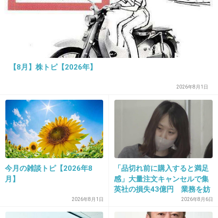
お父さん！
+14
-14
【8月】株トピ【2026年】
19. 匿名
2018/05/20(日) 01:03:15
その分、大泉洋は頑張ってるだろ…同じ仕事量
2026年8月1日
でそれなら問題だけどさ、リーダーとかはその
辺しっかりわかってそう。音尾さんも嫌いじゃ
ないけどね‼︎
+386
-11
今月の雑談トピ【2026年8
「品切れ前に購入すると満足
月】
感」大量注文キャンセルで集
英社の損失43億円 業務を妨
20. 匿名
2018/05/20(日) 01:04:26
害した疑いで32歳女を逮捕
2026年8月1日
2026年8月6日
なんだかんだ言っていても、好きなんだと思う