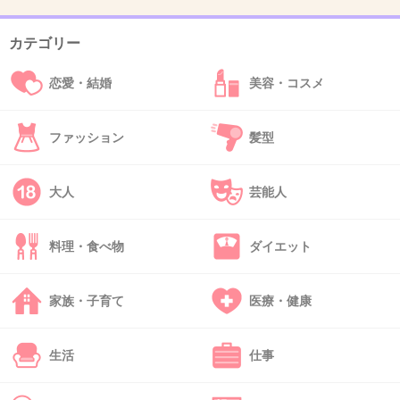
だ。「その時、ＡＫＢのメンバーが開会式でライブをやっ...
カテゴリー
+130
-3
恋愛・結婚
美容・コスメ
41. 匿名
2014/06/24(火) 12:50:31
ファッション
髪型
票数が愛なら、一番多く入れてくれたキモヲタ
と結婚すればいいのに
大人
芸能人
めちゃ愛してくれてるじゃん！
料理・食べ物
ダイエット
+201
-3
家族・子育て
医療・健康
42. 匿名
2014/06/24(火) 12:50:36
嫉妬の嵐ww
生活
仕事
+11
-82