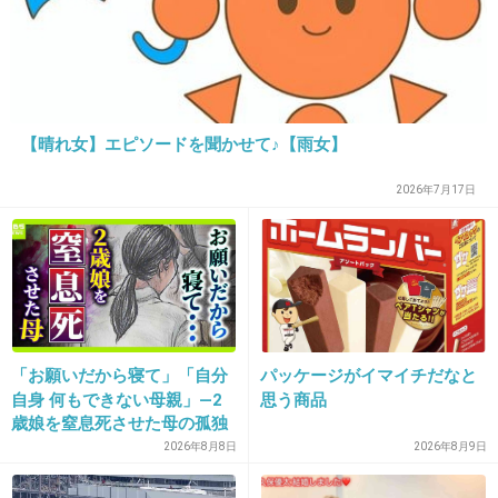
ね
+139
-7
【晴れ女】エピソードを聞かせて♪【雨女】
31. 匿名
2014/06/24(火) 12:46:45
2026年7月17日
バカなんだから自分でもそれを認めてもっとス
トレートな表現すればいいのにね(´・ω・`)
+102
-2
32. 匿名
2014/06/24(火) 12:47:14
「お願いだから寝て」「自分
パッケージがイマイチだなと
自身 何もできない母親」―2
思う商品
AKB時代の総選挙のスピーチも毎回「？」てな
歳娘を窒息死させた母の孤独
ってた
「娘は『ママどうして』と」
2026年8月8日
2026年8月9日
限界の年子ワンオペ育児 法
作ってる自分って感じでなにも伝わらなかった
廷での懺悔と声なきSOS