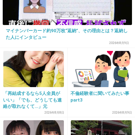
れない「小物」顔だと思う。
ドラマや映画も主演じゃなく、せいぜい主人公
の親友、妹、同僚くらいの位置。
なのに大物ぶったり、上目線で話すから始末に
マイナンバーカード約90万枚“返納”、その理由とは？返納し
た人にインタビュー
負えない。
2026年8月9日
AKB村では主役ポジションだったかも知れない
けど
芸能界村では通用しない。
+295
-13
「再結成するなら5人全員が
不倫経験者に聞いてみたい事
いい」「でも、どうしても連
part3
絡が取れなくて…」元
21. 匿名
2014/06/24(火) 12:44:23
ZONE・MIZUHO（38）が明
2026年8月8日
2026年8月9日
かす「19年ぶりに芸能界復
この人の自分に酔ってる感じ大嫌い。
帰」した本当の理由
いつも偉そうだし上から目線だよね。