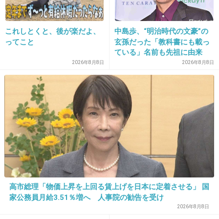
努力 を連呼w
+260
-5
これしとくと、後が楽だよ、
中島歩、“明治時代の文豪”の
ってこと
玄孫だった「教科書にも載っ
ている」名前も先祖に由来
2026年8月8日
2026年8月8日
14. 匿名
2014/06/24(火) 12:41:54
まあ意味は分かんないけどもさすがに「死ね」は言い過ぎ
大島優子の『熱狂して』発言をコラムニス
トが批判。「死ぬまで自分に熱狂してろ。
オーバーヒートして死ね」で炎上。
girlschannel.net
大島優子の『熱狂して』発言をコラムニストが批判。「死ぬまで自分に熱
狂してろ。オーバーヒートして死ね」で炎上。 彼の「死ぬまで自分に熱狂
してろ」発言については、AKB48ファンによるサイトでも話題になってお
り「人に軽々しく死ねとか言うのも許せないけど、相...
高市総理「物価上昇を上回る賃上げを日本に定着させる」 国
+65
-78
家公務員月給3.51％増へ 人事院の勧告を受け
2026年8月8日