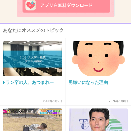
>『俺のプレーすげぇ！俺すげぇ！俺かっけ
ぇ！俺ヤバイ！俺まじすっごい！』
ってチーム戦のサッカーの選手でやっちゃいけ
ないんじゃ・・・」
あなたにオススメのトピック
などという突っ込みも。
確かに。笑ったw
Fラン卒の人、あつまれー
男嫌いになった理由
+258
-4
2026年8月9日
2026年8月8日
13. 匿名
2014/06/24(火) 12:41:43
それに比べ
たかみなは