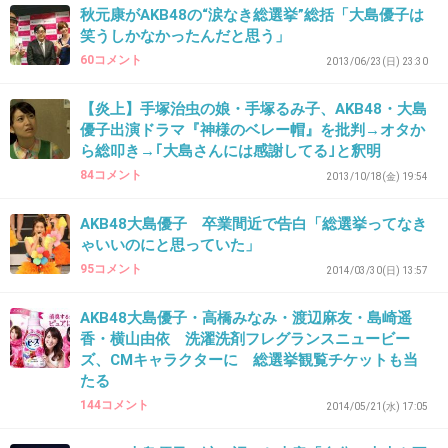
んだからしゃべるな
秋元康がAKB48の“涙なき総選挙”総括「大島優子は
笑うしかなかったんだと思う」
+97
-3
60コメント
2013/06/23(日) 23:30
【炎上】手塚治虫の娘・手塚るみ子、AKB48・大島
38. 匿名
2014/06/24(火) 12:49:35
優子出演ドラマ『神様のベレー帽』を批判→オタか
ら総叩き→｢大島さんには感謝してる｣と釈明
こいつ本当バカだよね
84コメント
2013/10/18(金) 19:54
面の皮の厚さだけは本当すごいと思うわ
日本代表と自分を同列に語ったり、なりたいポ
AKB48大島優子 卒業間近で告白「総選挙ってなき
ゃいいのにと思っていた」
ジションは香川照之と言ったり、サブちゃんの
95コメント
2014/03/30(日) 13:57
紅白引退に自分の卒業話を被せてきたり、マジ
で頭おかしいというか井の中の蛙状態でずっと
AKB48大島優子・高橋みなみ・渡辺麻友・島崎遥
きちゃったと思う
香・横山由依 洗濯洗剤フレグランスニュービー
ズ、CMキャラクターに 総選挙観覧チケットも当
存在が恥晒し
たる
144コメント
+212
-5
2014/05/21(水) 17:05