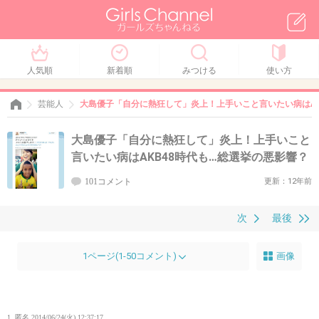
人気順
新着順
みつける
使い方
芸能人
大島優子「自分に熱狂して」炎上！上手いこと言いたい病はAK
大島優子「自分に熱狂して」炎上！上手いこと
言いたい病はAKB48時代も…総選挙の悪影響？
101コメント
更新：12年前
次
最後
1ページ(1-50コメント)
画像
1. 匿名
2014/06/24(火) 12:37:17