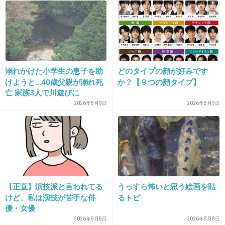
15. 匿名
2014/06/24(火) 12:42:22
指原や峯岸も含めAKBは上手いことを言いたが
る人が多い。だって。
溺れかけた小学生の息子を助
どのタイプの顔が好みです
正論だよねこれ。
けようと…40歳父親が溺れ死
か？【９つの顔タイプ】
鈴木ななみたいに全然わからないですって言っ
亡 家族3人で川遊びに
てた方がまだいいんじゃない？
2026年8月9日
2026年8月9日
+335
-4
【正直】演技派と言われてる
うっすら怖いと思う絵画を貼
けど、私は演技が苦手な俳
るトピ
優・女優
2026年8月8日
2026年8月8日