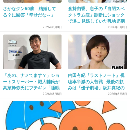
さかなクン50歳 結婚して
倉持由香、息子の「自閉スペ
本人はうまいこと言ったつもりかもしれないけ
る？に回答「幸せだな～」
クトラム症」診断にショック
どいつも内容が薄っぺらいんだよね(笑)
で涙… 見逃していた乳幼児期
のサインとは
2026年8月8日
2026年8月8日
+182
-4
29. 匿名
2014/06/24(火) 12:46:16
９
見当たらないので是非 嫉妬する所を教えてほし
「あの、ナメてます？」ショ
内田有紀『ラストノート』視
い
ートスリーパー・堀大輔氏が
聴率半減の大苦戦…最後の頼
高須幹弥氏にブチギレ「睡眠
みは「優子劇場」坂井真紀の
+78
-8
不足の人＝キレやすい」SNS
“猟奇的演技” が救いの神にな
2026年8月8日
2026年8月8日
で物議
るか
30. 匿名
2014/06/24(火) 12:46:31
地元一緒だったけど、バカな高校通ってたから