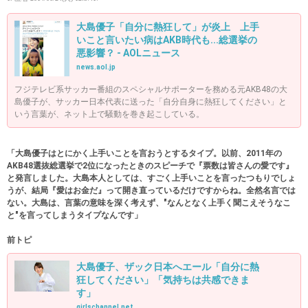
大島優子「自分に熱狂して」が炎上 上手
いこと言いたい病はAKB時代も...総選挙の
悪影響？ - AOLニュース
news.aol.jp
フジテレビ系サッカー番組のスペシャルサポーターを務める元AKB48の大
島優子が、サッカー日本代表に送った「自分自身に熱狂してください」と
いう言葉が、ネット上で騒動を巻き起こしている。
「大島優子はとにかく上手いことを言おうとするタイプ。以前、2011年の
AKB48選抜総選挙で2位になったときのスピーチで『票数は皆さんの愛です』
と発言しました。大島本人としては、すごく上手いことを言ったつもりでしょ
うが、結局『愛はお金だ』って開き直っているだけですからね。全然名言では
ない。大島は、言葉の意味を深く考えず、"なんとなく上手く聞こえそうなこ
と"を言ってしまうタイプなんです」
前トピ
大島優子、ザック日本へエール「自分に熱
狂してください」「気持ちは共感できま
す」
girlschannel.net