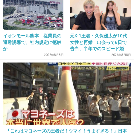
+124
-5
33. 匿名
2014/06/24(火) 12:47:47
イオンモール熊本 従業員の
元K-1王者・久保優太が10代
初めて見たときこの子可愛いかもって思ったけ
避難誘導で、社内規定に抵触
女性と再婚 出会って6日で
か
告白、半年でのスピード婚
ど、テレビでみたらただのおばさんだった
2026年8月8日
2026年8月8日
+70
-4
34. 匿名
2014/06/24(火) 12:48:04
総監督からしてコレ↓だもんｗ
出典：up.gc-img.net
+239
-7
「これはマヨネーズの王者だ！ウマイ！うますぎる！」日本