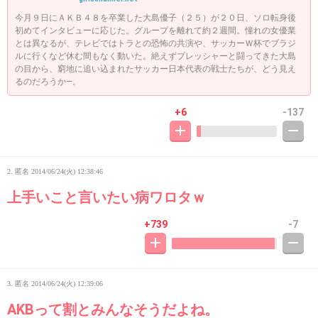
今月９日にＡＫＢ４８を卒業した大島優子（２５）が２０日、ソロ転身後
初めてインタビューに応じた。グループを離れて約２週間。憧れの女優業
とは異なるが、テレビではトラとの恐怖の共演や、サッカーＷ杯でブラジ
ルに行くなど休む間もなく動いた。絶えずプレッシャーと闘ってきた大島
の目から、窮地に追い込まれたサッカー日本代表の戦士たちが、どう見え
るのだろうか―。
+6
-137
2. 匿名
2014/06/24(火) 12:38:46
上手いこと言いたい病ワロタｗ
+739
-7
3. 匿名
2014/06/24(火) 12:39:06
AKBって割とみんなそうだよね。