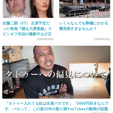
まだ前田のほうが媚びないだけマシ！
+273
-8
佐藤二朗（57） 主演予定だ
いくらなんでも葬儀にかかる
った映画『踊る大捜査線』ス
費用高すぎませんか？
ピンオフ作品の撮影中止が正
22. 匿名
2014/06/24(火) 12:44:33
式に決定
2026年8月8日
2026年8月8日
紅白で卒業宣言するぐらいだから自分の事しか
考えてないタイプ
出典：up.gc-img.net
+390
-7
23. 匿名
2014/06/24(火) 12:44:42
「タトゥー入れてる奴は全員バカです」「5000円好きなんで
そもそもアイドルがW杯に絡んでくること自
す、バカって」 この道23年の彫り師YouTuberの動画が話題