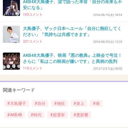
AKB48大島優子、涙で語った本音「自分の未来も不
安になる」
39. 匿名
2014/06/24(火) 12:50:03
103コメント
2014/05/15(木) 18:34
マイナス付くでしょうけど、私はファンですがうまいこと言いたい病ってそれ
優子ファンもみんなわかってることですｗ
大島優子、ザック日本へエール「自分に熱狂してく
たまに「また始まったよｗ」って思います(笑)
ださい」「気持ちは共感できます」
+27
-71
221コメント
2014/06/25(水) 12:25
AKB48大島優子、映画『悪の教典』上映会で号泣！
さらに「私はこの映画が嫌いです」と異例の批判
40. 匿名
2014/06/24(火) 12:50:20
116コメント
2012/12/21(金) 00:02
実力が伴ってないのに自身だけはスゴイｗ
大島優子、東京五輪について「AKBのメン
関連キーワード
バーが開会式でライブをやって、私自身は
キャスターかリポーターとして何か番組が
#大島優子
#自分
#熱狂
#炎上
#病
できると、うれしい」
girlschannel.net
#AKB48
#時代
#総選挙
#悪影響
大島優子、東京五輪について「AKBのメンバーが開会式でライブをやっ
て、私自身はキャスターかリポーターとして何か番組ができると、うれし
い」 語学力を生かしての夢がある。実現の場は２０２０年の東京五輪