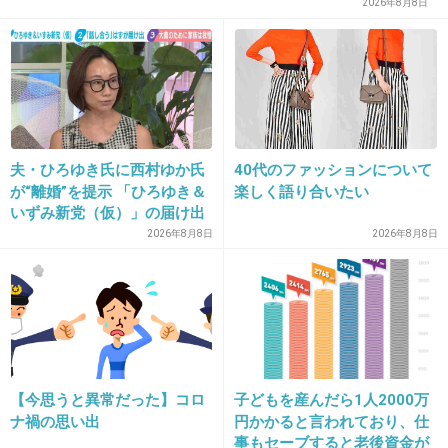
2026年8月8日
体、サッカーファンからしたらウザいよね。
出典：livedoor.blogimg.jp
+394
-7
夫・ひろゆき氏に西村ゆか氏
40代のファッションについて
が“離婚”を提示 「ひろゆき＆
楽しく語り合いたい
24. 匿名
2014/06/24(火) 12:44:43
いずみ新党（仮）」の届け出
を知らされず激怒「信頼関係
たかみなもその病だよね。
2026年8月8日
2026年8月8日
が保てない状態で夫婦を続け
るのは無理」
+206
-8
25. 匿名
2014/06/24(火) 12:45:31
ホント大島優子って、薄ら寒いこと平気で言う
【今思うと異常だった】コロ
子どもを産んだら1人2000万
ナ禍の思い出
円かかると言われており、仕
よね。
事もセーブすると老後資金が