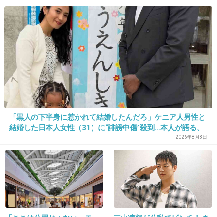
16. 匿名
2014/06/24(火) 12:42:29
大島に限らずAKBはみんな発言がイタイｗ
+212
-6
17. 匿名
2014/06/24(火) 12:42:38
意味がよくわかんない…
「黒人の下半身に惹かれて結婚したんだろ」ケニア人男性と
+83
-7
結婚した日本人女性（31）に“誹謗中傷”殺到…本人が語る、
日本で感じる“外国人差別”のリアル
2026年8月8日
18. 匿名
2014/06/24(火) 12:42:40
うまいこと言いたいのに空回りしかしない病
重症です
+201
-2