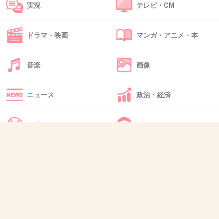
実況
テレビ・CM
43. 匿名
2014/06/24(火) 12:51:21
ドラマ・映画
マンガ・アニメ・本
女優になりたいらしいけどこんな薄っぺらい人
間では何も表現できないと思う。
音楽
画像
+104
-7
ニュース
政治・経済
44. 匿名
2014/06/24(火) 12:51:21
スポーツ
IT・インターネット
36
キムタクはまだ二十代の時は芸能界トップレベ
犬・猫・動物
質問・雑談
ルのイケメンっていう強みがあったけど、こい
つブスだし演技も一辺倒だしコメントはあたま
おかしいし本当終わってる
+176
-7