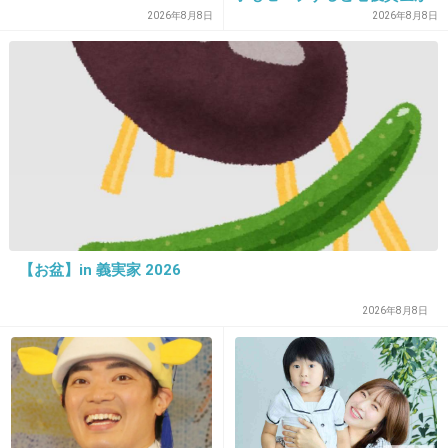
貯められない…一方、子育て
+241
-5
2026年8月8日
2026年8月8日
していない人は潤沢な資金で
悠々老後だと歪んでいるので
は？→様々な意見
26. 匿名
2014/06/24(火) 12:45:37
票数少ない子の立場…
+126
-4
27. 匿名
2014/06/24(火) 12:45:45
【お盆】in 義実家 2026
名言を残そうとするけどいつもすべってる感
2026年8月8日
じ！
+163
-4
28. 匿名
2014/06/24(火) 12:46:00