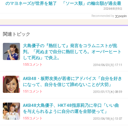
のマヨネーズが世界を魅了 「ソース類」の輸出額が過去最
高を更新 人気の裏には卵黄のコク
2026年8月9日
Recommended by
35. 匿名
2014/06/24(火) 12:48:57
AKBってわざとらしく泣くのも好きだよねw
関連トピック
+171
-5
大島優子の『熱狂して』発言をコラムニストが批
判。「死ぬまで自分に熱狂してろ。オーバーヒート
して死ね」で炎上。
155コメント
36. 匿名
2014/06/24(火) 12:49:04
2014/06/23(月) 17:11
キムタクも割とそういう傾向あるよね。笑
AKB48・板野友美が若者にアドバイス「自分を好き
になって、自分を信じて諦めないことが大切」
+235
-8
151コメント
2013/01/17(木) 08:59
AKB48大島優子、HKT48指原莉乃に辛口「いい曲
37. 匿名
2014/06/24(火) 12:49:14
を与えられるように自分の運を全部使って」
155コメント
しゃべるとバカがバレるしみんなが不快になる
2013/06/18(火) 13:07