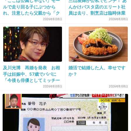
「ここは公園じゃない」モー
三山凌輝が公私でピンチ！ あ
ルで走り回る子にぶつから
んかけパスタ店のエリート社
れ、注意したら父親から「ク
員は去り、割烹店は臨時休業
ソババア」の暴言。「子ども
2026年8月8日
2026年8月8日
19. 匿名
2014/06/24(火) 12:43:28
だから多めに見ろ」を強要し
てくる人物とは
＞『（代表は）自分に熱狂して』は『頑張って
ください！』くらいの意味しかないと思います
よ
及川光博 再婚を発表 お相
婚活で結婚した人、幸せです
ワロタww
手は妊娠中、57歳でパパに
か？
頑張ってっていう意味だったのかよwww
「今後も俳優としてミッチー
として精進」
2026年8月8日
2026年8月8日
+201
-4
20. 匿名
2014/06/24(火) 12:43:51
大島優子、かわいいと思うけど「大物」にはな