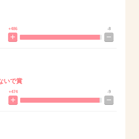
+486
-8
ないで賞
+474
-9