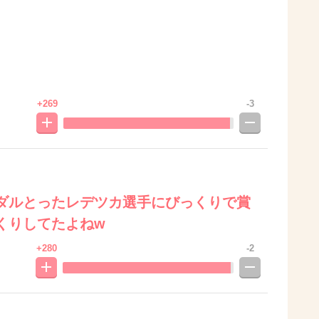
。
+269
-3
ダルとったレデツカ選手にびっくりで賞
くりしてたよねw
+280
-2