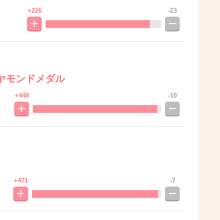
+226
-23
ヤモンドメダル
+448
-10
+471
-7