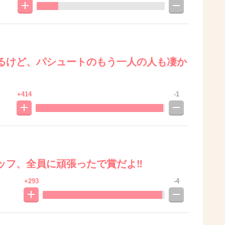
るけど、パシュートのもう一人の人も凄か
+414
-1
フ、全員に頑張ったで賞だよ‼️
+293
-4