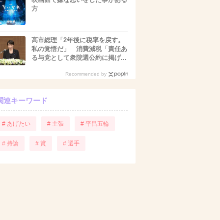
方
高市総理「2年後に税率を戻す。
私の覚悟だ」 消費減税「責任あ
る与党として衆院選公約に掲げ...
Recommended by
関連キーワード
# あげたい
# 主張
# 平昌五輪
# 持論
# 賞
# 選手