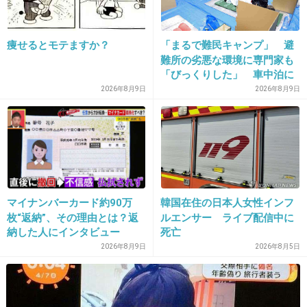
何でもかんでも実写化するなヽ(｀Д´)ﾉ
+279
-6
痩せるとモテますか？
「まるで難民キャンプ」 避
難所の劣悪な環境に専門家も
「びっくりした」 車中泊に
もリスクが 「熱したフライ
2026年8月9日
2026年8月9日
22. 匿名
2014/06/03(火) 10:40:22
パンに飛び込むようなもの」
原作ファンを敵にまわすようなドラマにはなっ
て欲しくないな
地獄先生ぬ～べ～、15年ぶり本編復活
girlschannel.net
マイナンバーカード約90万
韓国在住の日本人女性インフ
「鬼の手」を持つ教師の活躍を描いたマンガ「地獄先生ぬ～べ～」が15年
枚“返納”、その理由とは？返
ルエンサー ライブ配信中に
ぶりに復活することが、19日発売のグランドジャンプ8号で明らかになっ
た。4月2日発売の同誌でタイトル「地獄先生ぬ～べ～ 逢魔ヶ刻（おうま
納した人にインタビュー
死亡
がとき）」で完全新作の読み切りが掲載される。 「地獄先生ぬ～べ～」
2026年8月9日
2026年8月5日
は、原作が真倉翔さん、作画が岡野剛さんの作品で、1993～99年に週刊少
年ジャンプで連載された。童守小学校に赴任した青年教師の鵺野鳴介（ぬ
えの・めいすけ）が、左腕に宿した悪霊などを浄化できる最強の「鬼の
手」の力で、次々と起こる事件を解決していく……というストーリー。