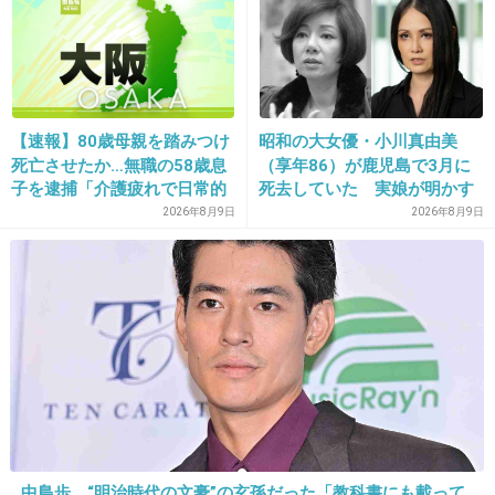
15. 匿名
2014/06/03(火) 10:39:08
実写は誰がやっても批判されるでしょ
+375
-30
【速報】80歳母親を踏みつけ
昭和の大女優・小川真由美
死亡させたか…無職の58歳息
（享年86）が鹿児島で3月に
子を逮捕「介護疲れで日常的
死去していた 実娘が明かす
に暴行」肋骨８本折れ体には
「毒母」の素顔と空白の晩年
2026年8月9日
2026年8月9日
多数の痕 大阪・岬町
16. 匿名
2014/06/03(火) 10:39:10
ゆきめは誰がやるんだろう
出典：stat.ameba.jp
中島歩、“明治時代の文豪”の玄孫だった「教科書にも載って
+477
-3