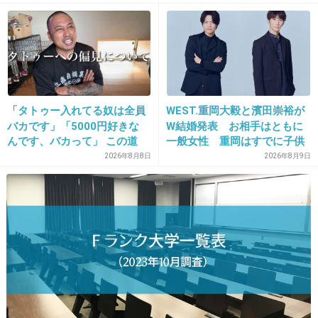
ありえない！ありえない！
かす「19年ぶりに芸能界復
帰」した本当の理由
やめてー！！！！！
+175
-9
「タトゥー入れてる奴は全員
WEST.重岡大毅と濱田崇裕が
26. 匿名
2014/06/03(火) 10:40:56
バカです」「5000円好きな
W結婚発表 お相手はともに
もっとキリッとした感じのイケメンが良かった
んです、バカって」 この道
一般女性 重岡はすでに子供
23年の彫り師YouTuberの動
も「尊い」
2026年8月8日
2026年8月9日
画が話題
出典：livedoor.blogimg.jp
+509
-19
27. 匿名
2014/06/03(火) 10:41:03
丸山好きだけどなんか違うぞ！
+298
-16