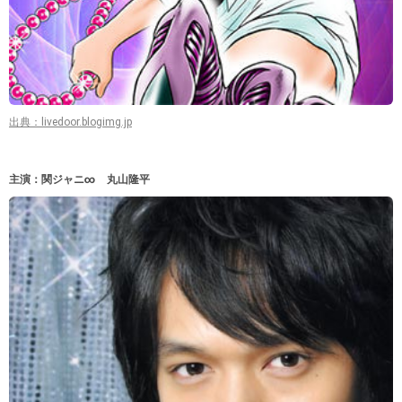
出典：livedoor.blogimg.jp
主演：関ジャニ∞ 丸山隆平