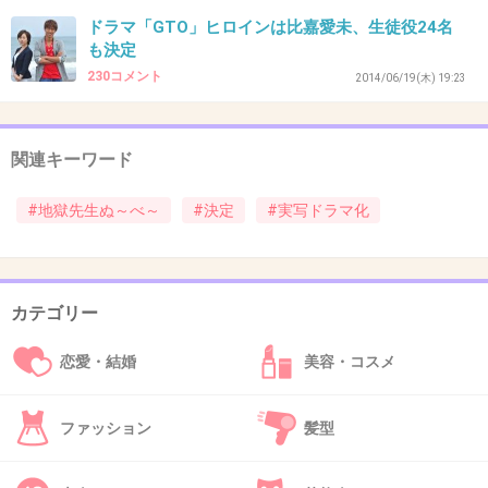
とした俳優さんで見たいなー。
ドラマ「GTO」ヒロインは比嘉愛未、生徒役24名
でも妖怪人間意外とおもしろかったから期待
も決定
(*^^*)
230コメント
2014/06/19(木) 19:23
+187
-19
関連キーワード
37. 匿名
2014/06/03(火) 10:42:10
#地獄先生ぬ～べ～
#決定
#実写ドラマ化
ぬーべーは好きな作品だったから実写化してほ
しくなかったな
カテゴリー
+126
-5
恋愛・結婚
美容・コスメ
38. 匿名
2014/06/03(火) 10:42:11
ファッション
髪型
やだやだやだやだ、アニメ再放送してほしい
+158
-5