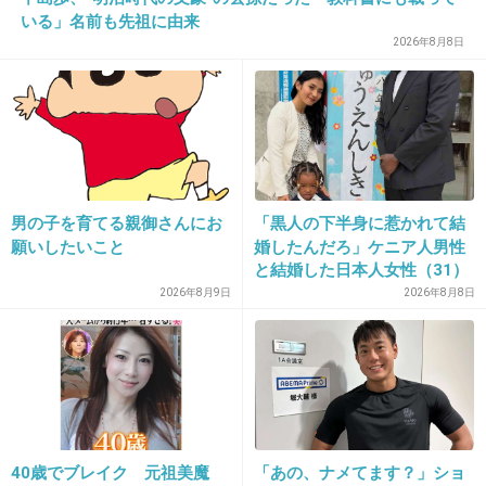
いる」名前も先祖に由来
2026年8月8日
17. 匿名
2014/06/03(火) 10:39:13
原作ファンから叩かれそうで怖いけど
丸ちゃんなら上手く演じてくれると信じてます。楽しみです。
はい！丸山ファンです。
+129
-344
男の子を育てる親御さんにお
「黒人の下半身に惹かれて結
願いしたいこと
婚したんだろ」ケニア人男性
と結婚した日本人女性（31）
に“誹謗中傷”殺到…本人が語
2026年8月9日
2026年8月8日
18. 匿名
2014/06/03(火) 10:39:23
る、日本で感じる“外国人差
別”のリアル
ぬ～べ～好きで漫画も読んだ!!
ただ…。丸山君はなんか違う…。
+534
-25
40歳でブレイク 元祖美魔
「あの、ナメてます？」ショ