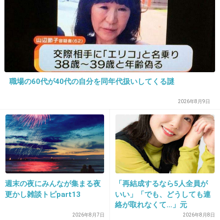
+173
-4
23. 匿名
2014/06/03(火) 10:40:31
やーーーめーーーてーーーーーー；＿；
職場の60代が40代の自分を同年代扱いしてくる謎
+289
-9
2026年8月9日
24. 匿名
2014/06/03(火) 10:40:32
実写化以外のドラマって作れないの？
+234
-3
週末の夜にみんなが集まる夜
「再結成するなら5人全員が
更かし雑談トピpart13
いい」「でも、どうしても連
絡が取れなくて…」元
25. 匿名
2014/06/03(火) 10:40:35
ZONE・MIZUHO（38）が明
2026年8月7日
2026年8月8日