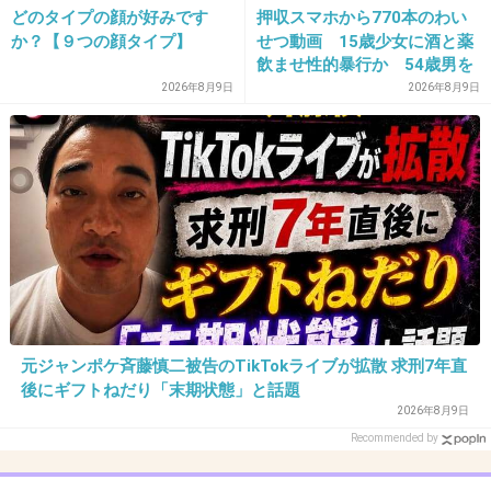
+305
-13
どのタイプの顔が好みです
押収スマホから770本のわい
か？【９つの顔タイプ】
せつ動画 15歳少女に酒と薬
飲ませ性的暴行か 54歳男を
再逮捕 「薬もありますよ」
2026年8月9日
2026年8月9日
30. 匿名
2014/06/03(火) 10:41:32
とSNSで誘い出し
このマンガ、子供の頃大好きだった（*＾∀＾）
幽霊ネタってドキドキするｗ
+158
-4
31. 匿名
2014/06/03(火) 10:41:37
元ジャンポケ斉藤慎二被告のTikTokライブが拡散 求刑7年直
美樹とか克也とか、あの大人びた小学生役は誰
後にギフトねだり「末期状態」と話題
がやるんだろう？
2026年8月9日
Recommended by
でも、大好きな漫画だから、実写化しないで欲
しいな(><)