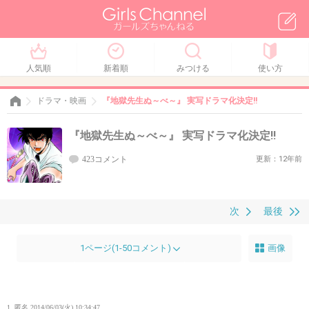
人気順
新着順
みつける
使い方
ドラマ・映画
『地獄先生ぬ～べ～』 実写ドラマ化決定!!
『地獄先生ぬ～べ～』 実写ドラマ化決定!!
423コメント
更新：12年前
次
最後
1ページ(1-50コメント)
画像
1. 匿名
2014/06/03(火) 10:34:47