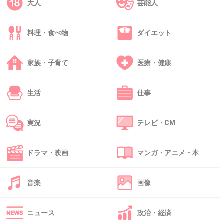
大人
芸能人
料理・食べ物
ダイエット
39. 匿名
2014/06/03(火) 10:42:38
「バリバリ最強NO、１」FULL - YouTube
家族・子育て
医療・健康
m.youtube.com
僕の大好きな曲です！
生活
仕事
実況
テレビ・CM
懐かしい(涙)
ドラマ・映画
マンガ・アニメ・本
+81
-2
音楽
画像
40. 匿名
2014/06/03(火) 10:42:53
玉藻先生はイケメンでお願いします
ニュース
政治・経済