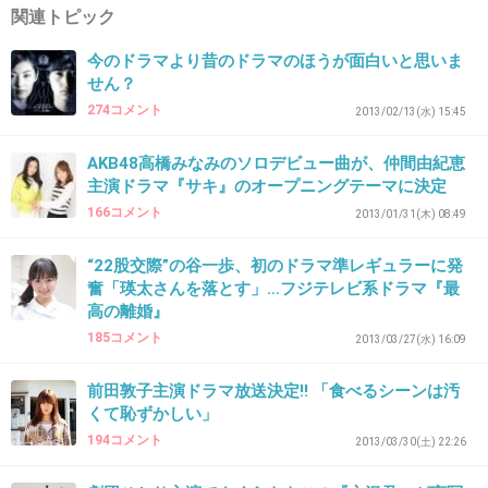
関連トピック
変なCGがたっぷりでつまらなそう。
今のドラマより昔のドラマのほうが面白いと思いま
+249
-1
せん？
274コメント
2013/02/13(水) 15:45
32. 匿名
2014/06/03(火) 10:41:39
AKB48高橋みなみのソロデビュー曲が、仲間由紀恵
主演ドラマ『サキ』のオープニングテーマに決定
ジャニタレ主演は要らない。はじめから見る気
166コメント
2013/01/31(木) 08:49
しない。
“22股交際”の谷一歩、初のドラマ準レギュラーに発
+143
-83
奮「瑛太さんを落とす」…フジテレビ系ドラマ『最
高の離婚』
185コメント
2013/03/27(水) 16:09
33. 匿名
2014/06/03(火) 10:41:46
前田敦子主演ドラマ放送決定!! 「食べるシーンは汚
クローバーの大倉君といい、ぬーべーの丸山君
くて恥ずかしい」
といい、何か違うんだよな～。
194コメント
2013/03/30(土) 22:26
+216
-17