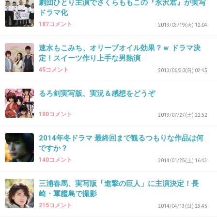
劇団ひとり主演でさくらももこの『永沢君』が実写
ドラマ化
187コメント
2013/03/19(火) 12:04
34. 匿名
2014/06/03(火) 10:42:01
速水もこみち、オリーブオイル効果？ｗ ドラマ決
ふざけんなー！！笑
定！スイーツ作り上手な男熱演
+76
-9
45コメント
2013/06/30(日) 02:45
るろ剣実写版、実況＆感想をどうぞ
35. 匿名
2014/06/03(火) 10:42:02
180コメント
2013/07/27(土) 22:52
丸山くんがどうこうではなく実写化が間違い
2014年冬ドラマ 最終回まで観るつもりな作品は何
+356
-7
ですか？
140コメント
2014/01/25(土) 16:43
三浦春馬、実写版「進撃の巨人」に主演決定！長
36. 匿名
2014/06/03(火) 10:42:06
崎・軍艦島で撮影
丸山君きらいじゃないけど、うーん。。ちゃん
215コメント
2014/04/13(日) 23:45