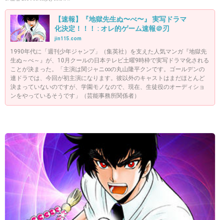
【速報】『地獄先生ぬ〜べ〜』 実写ドラマ
化決定！！！ : オレ的ゲーム速報＠刃
jin115.com
1990年代に「週刊少年ジャンプ」（集英社）を支えた人気マンガ『地獄先
生ぬ～べ～』が、10月クールの日本テレビ土曜9時枠で実写ドラマ化される
ことが決まった。「主演は関ジャニ∞の丸山隆平クンです。ゴールデンの
連ドラでは、今回が初主演になります。彼以外のキャストはまだほとんど
決まっていないのですが、学園モノなので、現在、生徒役のオーディショ
ンをやっているそうです」（芸能事務所関係者）