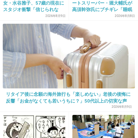
女・水谷雅子、57歳の現在に
ートスリーパー・堀大輔氏が
19. 匿名
2014/06/03(火) 10:39:40
スタジオ衝撃「信じられな
高須幹弥氏にブチギレ「睡眠
い」「やっぱすごいね」
不足の人＝キレやすい」SNS
2026年8月9日
2026年8月8日
アニメは好きだった♡
で物議
実写化は見る気起きない
+292
-17
20. 匿名
2014/06/03(火) 10:39:52
鬼の手を実写化なんてできるわけない！！
それよりも難しいのは美樹の小5であの巨乳を
どう実写化するというの！！
リタイア後に念願の海外旅行も「楽しめない」老後の後悔に
反響「お金がなくても若いうちに？」50代以上の切実な声
+582
-6
2026年8月9日
21. 匿名
2014/06/03(火) 10:40:09