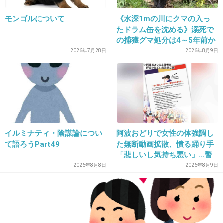
てほしい
モンゴルについて
《水深1mの川にクマの入っ
たドラム缶を沈める》溺死で
+853
-25
の捕獲グマ処分は4～5年前か
ら 「先人の経験から時間を
2026年7月28日
2026年8月9日
決めていた」「溺死だけがフ
ォーカスされ困惑」と町の担
11. 匿名
2014/06/03(火) 10:38:53
当者
えww
+177
-18
イルミナティ・陰謀論につい
阿波おどりで女性の体強調し
て語ろうPart49
た無断動画拡散、憤る踊り手
「悲しいし気持ち悪い」…警
12. 匿名
2014/06/03(火) 10:38:55
察への相談も検討
2026年8月8日
2026年8月9日
え、やだぁ
あれはアニメだけでいい