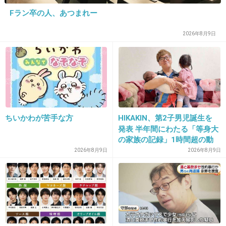
Fラン卒の人、あつまれー
2026年8月9日
28. 匿名
2014/06/03(火) 10:41:12
美樹とかどうすんだろ・・・
Fカップの小学生
+223
-4
ちいかわが苦手な方
HIKAKIN、第2子男児誕生を
発表 半年間にわたる「等身大
29. 匿名
2014/06/03(火) 10:41:14
の家族の記録」1時間超の動
画とともに感謝伝える
2026年8月9日
2026年8月9日
出典：image.blog.livedoor.jp
ぬーべーの花子さんトラウマです…。