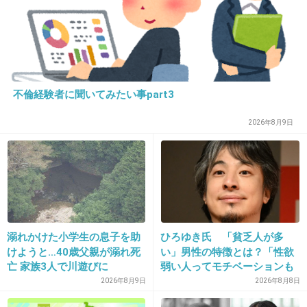
やるならアニメやってよ！
+759
-13
不倫経験者に聞いてみたい事part3
13. 匿名
2014/06/03(火) 10:39:02
バリバリ最強ナンバー1
2026年8月9日
+388
-9
14. 匿名
2014/06/03(火) 10:39:04
イメージを壊さないで頂きたい。
溺れかけた小学生の息子を助
ひろゆき氏 「貧乏人が多
けようと…40歳父親が溺れ死
い」男性の特徴とは？「性欲
+461
-19
亡 家族3人で川遊びに
弱い人ってモチベーションも
低いので貧乏人多い」
2026年8月9日
2026年8月8日