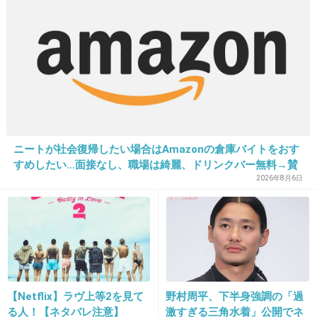
テルマはテルマ
+86
-5
19. 匿名
2014/05/30(金) 01:04:25
優樹菜は自分の子より人の子のことを本気でか
わいいとか思ってそう。
ニートが社会復帰したい場合はAmazonの倉庫バイトをおす
すめしたい…面接なし、職場は綺麗、ドリンクバー無料→賛
+224
-9
否両論、場所によって全然違う「コンビニバイトの方がマ
2026年8月6日
シ」との声も
20. 匿名
2014/05/30(金) 01:05:31
西山茉希は子供の顔出ししてないみたいだけ
ど、優樹菜が載せたベビーカー画像でほんのり
【Netflix】ラヴ上等2を見て
野村周平、下半身強調の「過
顔立ちが分かっちゃうね。
る人！【ネタバレ注意】
激すぎる三角水着」公開でネ