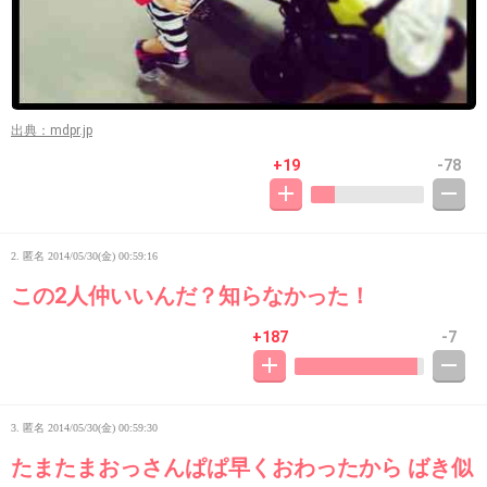
出典：mdpr.jp
+19
-78
2. 匿名
2014/05/30(金) 00:59:16
この2人仲いいんだ？知らなかった！
+187
-7
3. 匿名
2014/05/30(金) 00:59:30
たまたまおっさんぱぱ早くおわったから ばき似