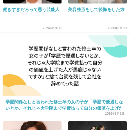
働きすぎだろって思う芸能人
美容整形をして後悔をした方
+522
-43
2026年8月7日
2026年8月6日
16. 匿名
2014/05/30(金) 01:03:31
素朴な疑問なんですけど、ママ同士のSNSのや
り取りのお互いの子供カワイイー！！♪ってあ
学歴関係なしと言われた修士卒の女の子が「学歴で優遇しな
れ本当に思ってるの？
いとか、それじゃ大学院まで学費払って自分の価値を上げた
人が馬鹿じゃないですか」と捨て台詞を残し会社を辞めてっ
どこかウソくさく感じる時があるｗ
2026年8月6日
た
+258
-12