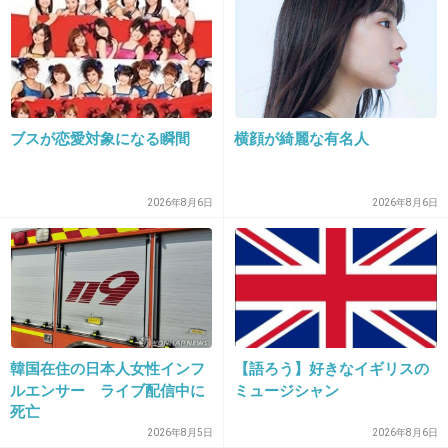
西山茉希は夫婦二人ともそれなりに美形だから
ね
赤ちゃんはどっちに似てもかわいいと思う
+237
-2
ブスが恋愛対象になる瞬間
横顔が綺麗な有名人
2026年8月6日
2026年8月6日
27. 匿名
2014/05/30(金) 01:10:08
普通の記事じゃない？？
わざわざ木下優樹菜のトピ立てて、さぁ叩け！みたいなの
はもうお腹いっぱい(´･_･`)
+22
-25
韓国在住の日本人女性インフ
【語ろう】好きなイギリスの
ルエンサー ライブ配信中に
ミュージシャン
死亡
2026年8月5日
2026年8月6日
28. 匿名
2014/05/30(金) 01:10:46