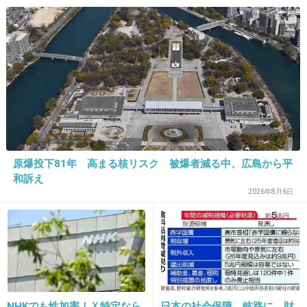
「ばきべいべーとばきが あそびにきてくれたっ
たったるーん」
↑こんなのが母親なんだもんなあ…(;´Д｀)
+141
-5
29. 匿名
2014/05/30(金) 01:12:26
原爆投下81年 高まる核リスク 被爆者減る中、広島から平
ボーダーかぶりカワイイ♡
和訴え
2026年8月6日
出典：stat001.ameba.jp
+258
-5
30. 匿名
2014/05/30(金) 01:12:46
NHKでも性加害！Ｘ特定なら
日本の社会保障、岐路に 財