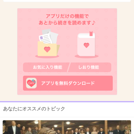
文章から伝わる知性の無さ。
+454
-1
8. 匿名
2014/05/30(金) 01:00:55
アメブロ芸人って子供産むと途端にお友達が増
えるよね(笑)
話題作りしたい人が定期的に会ってるって感じ
(笑)
出典：www.officiallyjd.com
あなたにオススメのトピック
+374
-7