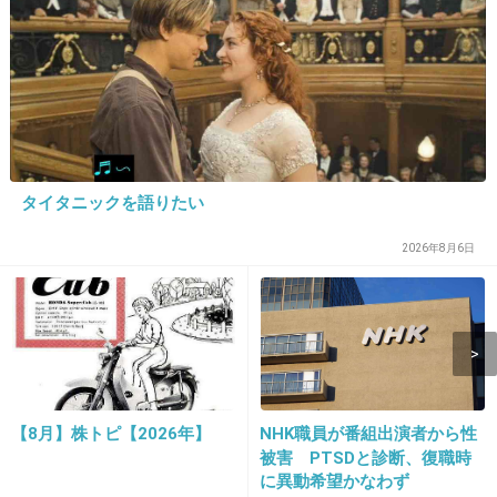
9. 匿名
2014/05/30(金) 01:01:06
夫婦の顔を比べたら、どう考えても西山茉希の
子供の方が可愛いでしょう。
+574
-1
タイタニックを語りたい
10. 匿名
2014/05/30(金) 01:01:26
2026年8月6日
優樹菜の言葉遣い、もう少しどうにかならない
の？
+288
-1
【8月】株トピ【2026年】
NHK職員が番組出演者から性
被害 PTSDと診断、復職時
11. 匿名
2014/05/30(金) 01:01:26
に異動希望かなわず
3さん