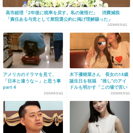
高市総理「2年後に税率を戻す。私の覚悟だ」 消費減税
「責任ある与党として衆院選公約に掲げ理解賜った」
14. 匿名
2014/05/30(金) 01:01:58
2026年8月6日
刃牙？
+53
-2
15. 匿名
2014/05/30(金) 01:02:04
アメリカのドラマを見て、
木下優樹菜さん 長女の14歳
でもさ、西山茉希のとこに比べたら優樹菜のウ
「日本と違うな～」と思う事
誕生日を祝福 “推し”のアイ
part 4
ドルも明かす「この場で言い
チは家族仲良くて微笑ましい…
ますね」
2026年8月6日
2026年8月6日
少なくともフジモンはDVとか絶対にしないだろ
うからね
出典：up.gc-img.net