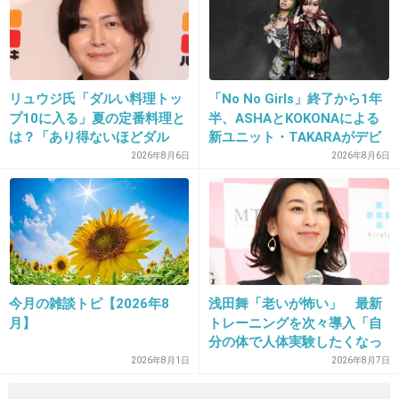
17. 匿名
2014/05/30(金) 01:03:39
＞20日のブログでも、木下は西山ともに子連れ
リュウジ氏「ダルい料理トッ
「No No Girls」終了から1年
プ10に入る」夏の定番料理と
半、ASHAとKOKONAによる
で遊んでおり「ばきべいべーまっっっぢ美人す
は？「あり得ないほどダル
新ユニット・TAKARAがデビ
ぎて かわいー連呼やばかったなw」と語ってい
い」
ュー
2026年8月6日
2026年8月6日
る。
ブログ見てきたけど2人とも顔怖すぎ
出典：stat001.ameba.jp
今月の雑談トピ【2026年8
浅田舞「老いが怖い」 最新
+282
-8
月】
トレーニングを次々導入「自
分の体で人体実験したくなっ
ちゃう」
2026年8月1日
2026年8月7日
18. 匿名
2014/05/30(金) 01:04:08