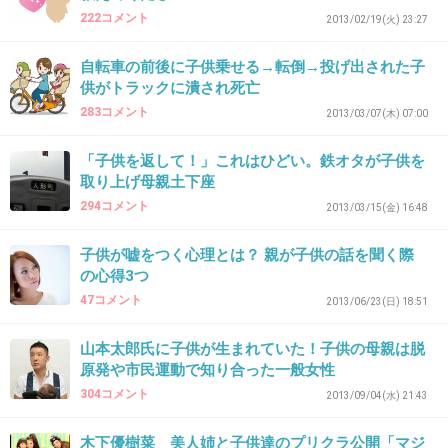
222コメント
2013/02/19(火) 23:27
方がない
自転車の前後に子供乗せる→転倒→投げ出された子
+28
-4
供がトラックに潰され死亡
283コメント
2013/03/07(木) 07:00
33. 匿名
2014/05/30(金) 01:16:24
「子供を返して！」これはひどい。鉄オタが子供を
取り上げ母親土下座
西山茉希が山田優の家に自分の子供用ゆりかご
294コメント
2013/03/15(金) 16:48
を送りつけたと知ってドン引きした…
親友なら山田優がずっと子供欲しがってること
子供が嘘をつく心理とは？ 親が子供の話を聞く際
知ってるだろうに
の心得3つ
47コメント
2013/06/23(日) 18:51
西山茉希、山田優・小栗旬夫妻との近況を
明かす - モデルプレス
山本太郎氏に子供が生まれていた！子供の母親は脱
mdpr.jp
原発や市民運動で知り合った一般女性
モデルの西山茉希が、親友の山田優・小栗旬夫妻との近況を明かした。
304コメント
2013/09/04(水) 21:43
木下優樹菜 美人姉と子供達のプリクラ公開「マジ