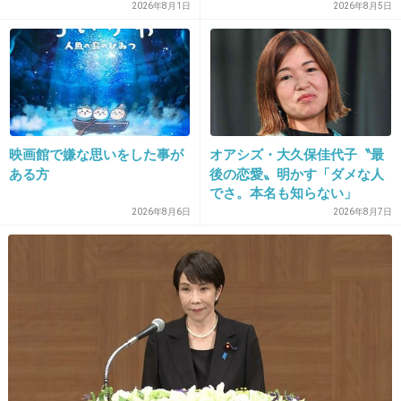
2026年8月1日
2026年8月5日
日本語でおk って感じだね 笑
+83
-3
12. 匿名
2014/05/30(金) 01:01:38
映画館で嫌な思いをした事が
オアシズ・大久保佳代子〝最
自分の子供ぶっさいくだからな
ある方
後の恋愛〟明かす「ダメな人
でさ。本名も知らない」
+242
-29
2026年8月6日
2026年8月7日
13. 匿名
2014/05/30(金) 01:01:39
そんなことより子供産んでその身体に戻れるの
が不思議でしかたない(ｰｰ;)
華奢なまんまで羨ましいな〜
+147
-6