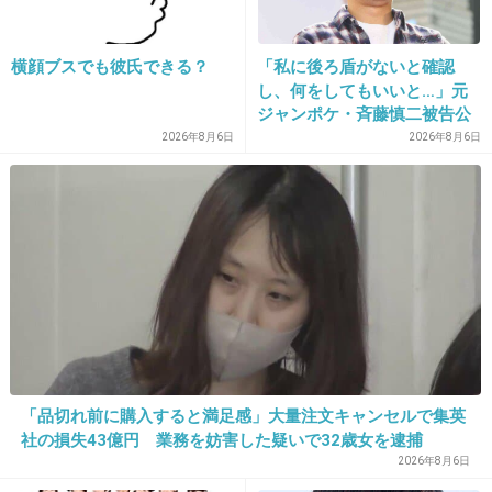
1児の母・木下優樹菜、自身の言葉遣いに危機感「気をつけなきゃ ヤバい
なこれ てかんぢー」独特の言葉遣いや飾らない人柄で人気を集める木下
横顔ブスでも彼氏できる？
「私に後ろ盾がないと確認
だが、「なんか最近すんげぇーーしゃべるよー」と莉々菜ちゃんの成長を
目の当たりにして「だから言葉づかい 気をつけなき...
し、何をしてもいいと…」元
ジャンポケ・斉藤慎二被告公
+68
-2
判で被害者女性証言
2026年8月6日
2026年8月6日
25. 匿名
2014/05/30(金) 01:09:06
目隠しがあっても西山茉希の子はかわいいんだ
ろうなっていう雰囲気かもし出してるね。
出典：stat001.ameba.jp
+278
-7
「品切れ前に購入すると満足感」大量注文キャンセルで集英
社の損失43億円 業務を妨害した疑いで32歳女を逮捕
2026年8月6日
26. 匿名
2014/05/30(金) 01:09:51