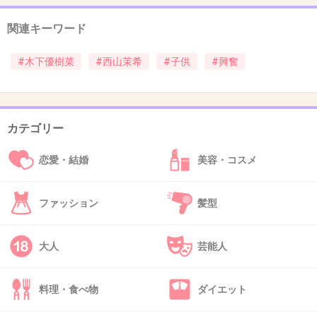
ですよ。だからどんどん一緒に育てていこうか
関連キーワード
なと思って」と意図を説明し、スタジオを笑い
に包んだ。
#木下優樹菜
#西山茉希
#子供
#興奮
+52
-33
カテゴリー
34. 匿名
2014/05/30(金) 01:17:22
恋愛・結婚
美容・コスメ
３３
浜ちゃんに「それは、あかん！」って言われて
ファッション
髪型
た。
+183
-1
大人
芸能人
料理・食べ物
ダイエット
35. 匿名
2014/05/30(金) 01:18:22