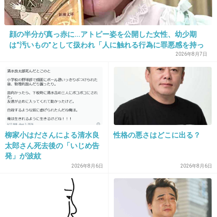
23. 匿名
2014/05/30(金) 01:06:57
え？、これ、日本語？
顔の半分が真っ赤に…アトピー姿を公開した女性、幼少期
全く理解出来ないんですけど
は“汚いもの”として扱われ「人に触れる行為に罪悪感を持っ
ていた」
2026年8月7日
こんなんで、親になれるんだ
+118
-5
24. 匿名
2014/05/30(金) 01:07:16
柳家小はださんによる清水良
性格の悪さはどこに出る？
昔、言葉遣いに気を付けるとか言ってたのに一
太郎さん死去後の「いじめ告
切変わってないよね
発」が波紋
娘さんの今後が思いやられるわ
2026年8月6日
2026年8月6日
1児の母・木下優樹菜、自身の言葉遣いに
危機感「気をつけなきゃ ヤバいなこれ
てかんぢー」
girlschannel.net