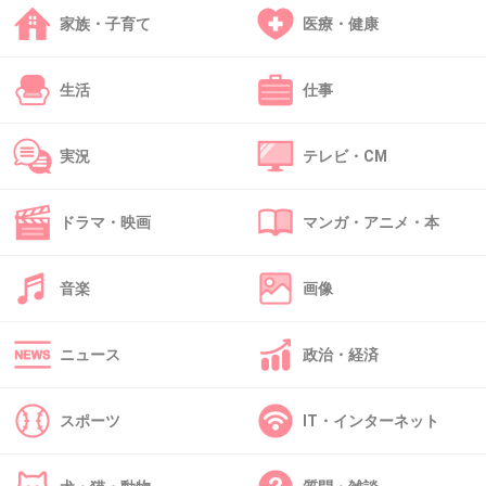
ちょっｗ何言ってるか分からないｗ
家族・子育て
医療・健康
+49
-5
生活
仕事
36. 匿名
2014/05/30(金) 01:18:32
実況
テレビ・CM
顔は早乙女西山組圧勝
認知度フジモン木下組優勢
ドラマ・映画
マンガ・アニメ・本
資産五分五分
+69
-7
音楽
画像
ニュース
政治・経済
37. 匿名
2014/05/30(金) 01:19:48
早乙女太一は地方巡業とかで留守がちなのかな
スポーツ
IT・インターネット
+28
-4