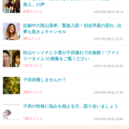
＞また、親友でモデルの山田優からは西山のプ
美人」の声
638コメント
ライベートの素行に対して内部告発が勃発。山
2014/02/18(火) 09:14
田は「優の家には、よく遊びに行くから置いて
妊娠中の西山茉希、緊急入院！切迫早産の恐れ…仕
おいてと、（西山の）赤ちゃんを寝かせるゆり
事も急きょキャンセル
かごを勝手に送ってきました」と西山の自由過
88コメント
2013/09/28(土) 21:32
ぎる行動を暴露。「人の家を何だと思っている
松山ケンイチと小雪が子供連れで水族館！"ファミ
のでしょう。正直困っています」とコメントを
リータイム"の画像をご覧ください
送った。
147コメント
2013/10/16(水) 23:29
子供自慢しませんか？
＞これを受け、ゆりかごについて西山は「小栗
の苗字に娘の下の名前を書いた宛て名で、贈り
242コメント
2014/04/18(金) 21:05
物で送らせてもらって。今はリビングに置いて
子供の性格に悩みを抱える方、語り合いましょう
あるんですけど」と言及。「あの2人も、私の
娘に会いたくて私に連絡してきて呼び出すみた
106コメント
2014/04/15(火) 20:48
いな。自分の娘みたいにかわいがってくれるん