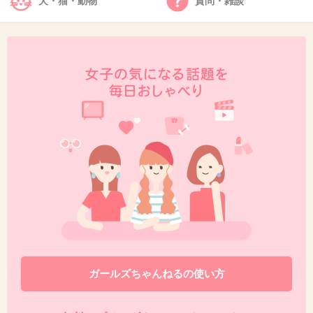
犬・猫・動物
質問・雑談
38. 匿名
2014/05/30(金) 01:20:24
＞３３
人の家を何だと思っているのでしょう。正直困
っています
↑これ怒ってる(困ってる？)中に悲しそうなのが
伝わる
山田優が妊娠で悩んでるとしたらかなり無責任
すぎる
+177
-13
ガールズちゃんねるの使い方
39. 匿名
2014/05/30(金) 01:21:35