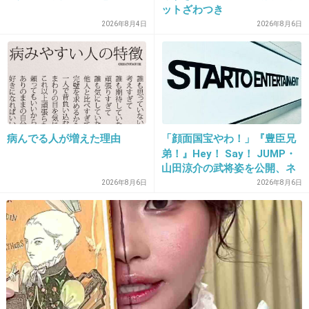
西山茉希のOK取ってるのかな？
ットざわつき
2026年8月4日
2026年8月6日
+114
-6
21. 匿名
2014/05/30(金) 01:05:58
ゆきな子供いるのにこの言葉遣いなんなの？
早く朝鮮に帰れ
病んでる人が増えた理由
「顔面国宝やわ！」『豊臣兄
弟！』Hey！ Say！ JUMP・
+157
-16
山田涼介の武将姿を公開、ネ
ット歓喜「ビジュ良すぎん」
2026年8月6日
2026年8月6日
「こんな美しい秀次は初め
て」
22. 匿名
2014/05/30(金) 01:06:14
関係ないけど、ほしのあき完全に消えたね！
+199
-1