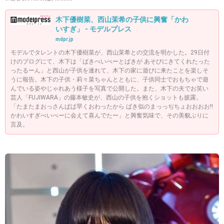
木下優樹菜、西山茉希の子供に興奮「かわ
いすぎ」 - モデルプレス
mdpr.jp
モデルでタレントの木下優樹菜が、西山茉希との交流を明かした。29日付
けのブログにて、木下は「ばきべいべーとばきが あそびにきてくれたった
ったるーん」と西山が子供を連れて、木下の家に遊びに来たことを楽しそ
うに報告。木下の子供・莉々菜ちゃんとともに、子供同士でおもちゃで遊
んでいる姿やじゃれあう様子を写真で公開した。また、木下の夫でお笑い
芸人「FUJIWARA」の藤本敏史が、西山の子供を抱くショットも披露。
「たまたまおっさんぱぱ早くおわったから ばき似のまっっぢちょおおおお!!
かわいすぎべいべーに会えて喜んでたー」と興奮気味で、その美貌ぶりに
言及。