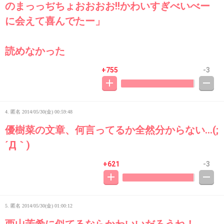
のまっっぢちょおおおお!!かわいすぎべいべー
に会えて喜んでたー」
読めなかった
+755
-3
4. 匿名
2014/05/30(金) 00:59:48
優樹菜の文章、何言ってるか全然分からない…(;
´Д｀)
+621
-3
5. 匿名
2014/05/30(金) 01:00:12
西山茉希に似てるならかわいいだろうね！