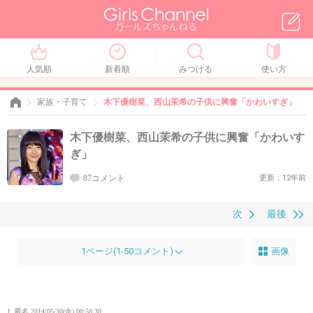
人気順
新着順
みつける
使い方
家族・子育て
木下優樹菜、西山茉希の子供に興奮「かわいすぎ」
木下優樹菜、西山茉希の子供に興奮「かわいす
ぎ」
87コメント
更新：12年前
次
最後
1ページ(1-50コメント)
画像
1. 匿名
2014/05/30(金) 00:58:30