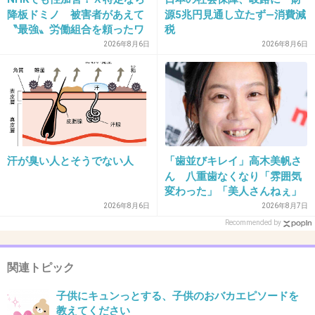
文章が読みづらい～(/ー￣;)
降板ドミノ 被害者があえて
源5兆円見通し立たず―消費減
こんなブログ書いて恥ずかしさはないのだろう
〝最強〟労働組合を頼ったワ
税
ケ
2026年8月6日
2026年8月6日
か？？
丸出しですけどΣ(ノд<)
+93
-3
31. 匿名
2014/05/30(金) 01:13:37
汗が臭い人とそうでない人
「歯並びキレイ」高木美帆さ
ん 八重歯なくなり「雰囲気
西山茉希の旦那早乙女太一は育児協力してるの
変わった」「美人さんねぇ」
だろうか？
「歯列矯正してるんや」
2026年8月6日
2026年8月7日
Recommended by
+81
-0
関連トピック
32. 匿名
2014/05/30(金) 01:15:48
子供にキュンっとする、子供のおバカエピソードを
教えてください
残念だけど、両親ともフジモン負けだから、仕