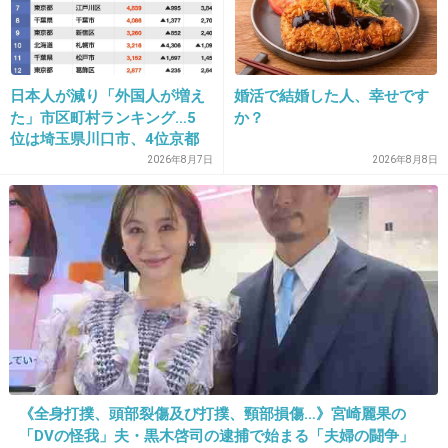
32. 匿名
2013/04/04(木) 16:03:58
怖い…
+48
-4
日本人が減り「外国人が増え
婚活で結婚した人、幸せです
た」市区町村ランキング…5
か？
位は埼玉県川口市、4位京都
市、ではトップ3は？
2026年8月7日
2026年8月8日
33. 匿名
2013/04/04(木) 16:08:47
チェルノブイリから、福島へ低レベルの長期被
爆の危険性を知らせてくれてるのに!!
経験者からの忠告を、事を大きくするとウヤム
ヤに。日本の得意な手法。チェルノブイリから
の情報を開示し、日本の技術で早期解決を!!!
+161
-7
《全身打撲、頭部裂傷及び打撲、頸部損傷…》宮崎麗果の
「DVの怪我」夫・黒木啓司の逮捕で始まる「夫婦の闘争」
34. 匿名
2013/04/04(木) 16:17:55