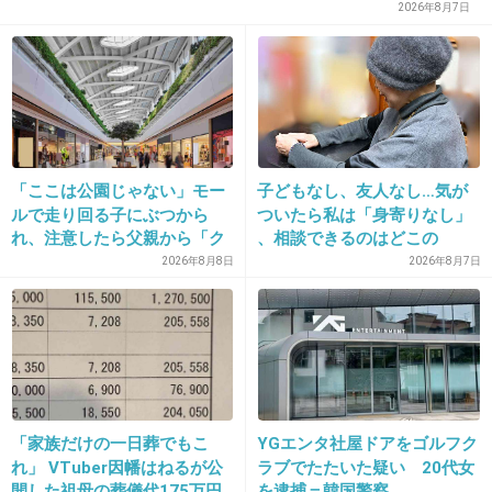
2026年8月7日
そりゃそうでしょう
生態系全てに異常が出るのは、過去の原爆から
見てもわかりきった事
本当に、どう責任とるつもり？京電力!!
+95
-2
「ここは公園じゃない」モー
子どもなし、友人なし…気が
ルで走り回る子にぶつから
ついたら私は「身寄りなし」
れ、注意したら父親から「ク
、相談できるのはどこの
ソババア」の暴言。「子ども
誰？ 「家族がいること」が
2026年8月8日
2026年8月7日
35. 匿名
2013/04/04(木) 16:18:43
だから多めに見ろ」を強要し
前提の世の中、でも孤立は誰
福島の被災者に対して応援したい気持ちは日本
てくる人物とは
にでも起きる
国民全員がもっているはず。
でも事実は事実として受け止めないと、本当の
意味での被災者支援なんて出来る訳がない。
「家族だけの一日葬でもこ
YGエンタ社屋ドアをゴルフク
れ」 VTuber因幡はねるが公
ラブでたたいた疑い 20代女
被爆の被害を広げることを被災者が望んでいる
開した祖母の葬儀代175万円
を逮捕＝韓国警察