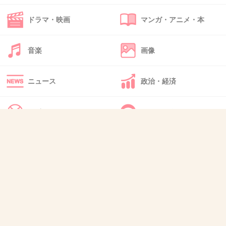
39. 匿名
2013/04/04(木) 16:49:31
ドラマ・映画
マンガ・アニメ・本
東電だけの責任ではなく、その時首相だった、菅直人はもっと責任をとわれて
いいはずだと思う。
なぜか反原発を訴えて被害者ヅラしてるのがイタイ。
音楽
画像
菅直人公式サイト
n-kan.jp
ニュース
政治・経済
菅直人の公式サイトです。「原発に依存しないですむ日本と世界を実現す
る」ことを目指して菅直人が顧問として所属する自然エネルギー研究会の
活動や、自然エネルギーに関する最新情報を発信してゆきます。
スポーツ
IT・インターネット
+7
-17
犬・猫・動物
質問・雑談
40. 匿名
2013/04/04(木) 16:53:40
もう諦めてる。
+17
-7