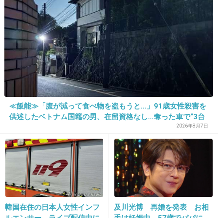
た患者が手足も動かず 京大
病院
出典：blog-imgs-44.fc2.com
出典：blog-imgs-44.fc2.com
+71
-4
≪飯能≫「腹が減って食べ物を盗もうと…」91歳女性殺害を
供述したベトナム国籍の男、在留資格なし…奪った車で“3台
追突”の逃走劇
2026年8月7日
17. 匿名
2013/04/04(木) 15:23:38
もう手遅れ。被曝とか色々考えて生きるより毎
日楽しく過ごしてた方が良いよ
+120
-15
韓国在住の日本人女性インフ
及川光博 再婚を発表 お相
ルエンサー ライブ配信中に
手は妊娠中、57歳でパパに