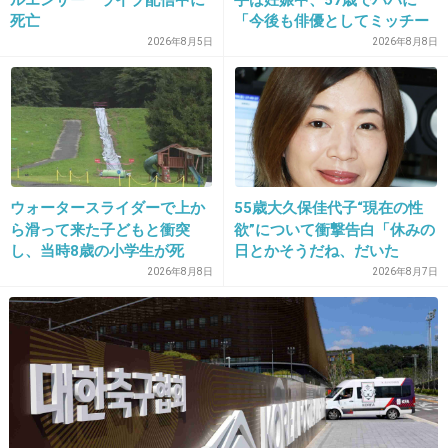
死亡
「今後も俳優としてミッチー
18. 匿名
2013/04/04(木) 15:23:54
として精進」
2026年8月5日
2026年8月8日
ため息しかでない。
茨城だけど数年後生きてられるかな、と思う。
+60
-14
ウォータースライダーで上か
55歳大久保佳代子“現在の性
ら滑って来た子どもと衝突
欲”について衝撃告白「休みの
19. 匿名
2013/04/04(木) 15:24:29
し、当時8歳の小学生が死
日とかそうだね、だいた
関東や東北に住んでなくて本当に良かった
亡 イベントの引率責任者の
い…」
2026年8月8日
2026年8月7日
…まあ食べ物には気をつけてなきゃだけど＞＿＜
町職員を「減給」の懲戒処
+24
-264
分 児童の両親は「軽過ぎ
る」「全く納得できない」
島根県邑南町
20. 匿名
2013/04/04(木) 15:25:14
急性心不全で亡くなった人もいないよね。
放射脳嘘つきばっかり(ヽ´ω`)