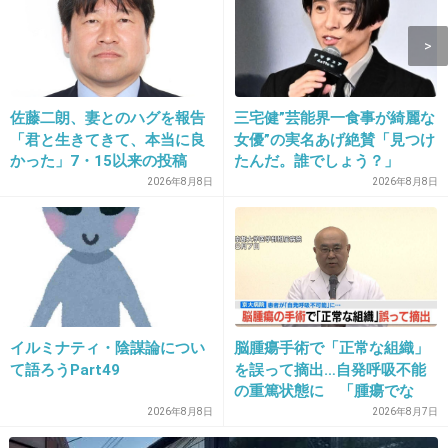
15. 匿名
2013/04/04(木) 15:22:27
福島の人には本当に申し訳ないんだけど、
向こう３０年は帰れないんだなって思った。
佐藤二朗、妻とのハグを報告
三宅健”芸能界一食事が綺麗な
「君と生きてきて、本当に良
女優”の実名あげ絶賛「見つけ
+123
-6
かった」7・15以来の投稿
たんだ。誰でしょう？」
「文〇砲より遥かに威力は弱
2026年8月8日
2026年8月8日
いが…」
イルミナティ・陰謀論につい
脳腫瘍手術で「正常な組織」
て語ろうPart49
を誤って摘出…自発呼吸不能
16. 匿名
2013/04/04(木) 15:23:05
の重篤状態に 「腫瘍でな
福島原発20キロ圏内がもう日本じゃなくなって
い」結果出ても“勘違い”で摘
2026年8月8日
2026年8月7日
出継続 通常の生活送ってい
る