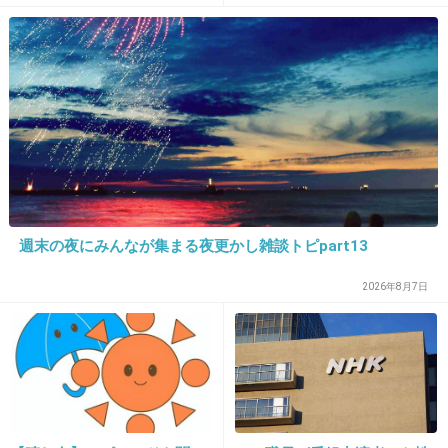
日本だと思いたくない。切実
+89
-3
27. 匿名
2013/04/04(木) 15:36:20
日本にいる限り仕方ない。
福島やその周辺に住むしかない人、住んでいた
週末の夜にみんなが集まる夜更かし雑談トピpart13
い人はたくさんいる。
2026年8月7日
日本国民が覚悟きめて、これからをどう生きる
かが大切だよね。
+99
-6