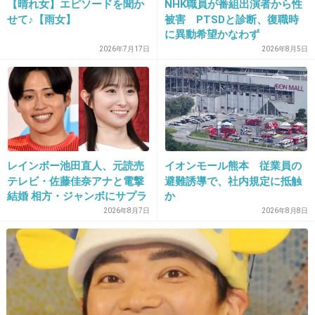
【晴れ女】エピソードを聞か
NHK職員が番組出演者から性
せて♪【雨女】
被害 PTSDと診断、復職時
28. 匿名
2013/04/04(木) 15:37:57
に異動希望かなわず
2026年7月17日
2026年8月5日
蝶はサイクルが短いから結果が出易いよね。
+44
-2
29. 匿名
2013/04/04(木) 15:49:24
レインボー池田直人、元読売
イオンモール熊本 従業員の
東日本は放射能、西日本はPM2.5。
テレビ・佐藤佳奈アナと電撃
避難誘導で、社内規定に抵触
どっちもどっち。腹括って笑って生きるしかな
結婚 相方・ジャンボにサプラ
か
いな。
イズ報告
2026年8月7日
2026年8月8日
なんでもない日を大切に、周りの人を大切に、
感謝の気持ちを忘れずに、子供達に負担の少な
い未来をたくせるように日々前進全力するしか
ない。