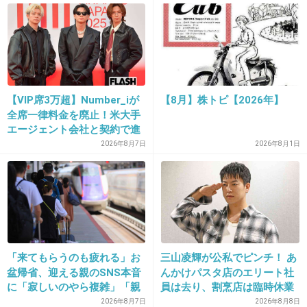
25. 匿名
2013/04/04(木) 15:29:41
こんな状態で糞民主はよく収束宣言なんてだせ
たもんだ
【VIP席3万超】Number_iが
【8月】株トピ【2026年】
全席一律料金を廃止！米大手
+97
-5
エージェント会社と契約で進
む“世界標準”化
2026年8月7日
2026年8月1日
26. 匿名
2013/04/04(木) 15:36:18
禁止区域に人間はいないけど、動物やら鳥はい
るもんね。被曝した動物や鳥がもう近くにまで
迫っている。
「来てもらうのも疲れる」お
三山凌輝が公私でピンチ！ あ
この現実どうにかして欲しいが、もうどうしよ
盆帰省、迎える親のSNS本音
んかけパスタ店のエリート社
うもない。
に「寂しいのやら複雑」「親
員は去り、割烹店は臨時休業
孝行だと思っていたのに」
2026年8月7日
2026年8月8日