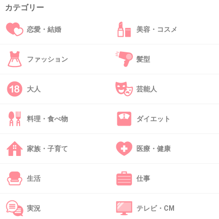
カテゴリー
恋愛・結婚
美容・コスメ
38. 匿名
2013/04/04(木) 16:40:11
東電だけの責任ではなく、その時首相だった、
ファッション
髪型
菅直人はもっと責任をとわれていいはずだと思
う。
大人
芸能人
なぜか反原発を訴えて被害者ヅラしてるのがイ
タイ。
料理・食べ物
ダイエット
菅直人公式サイト
n-kan.jp
家族・子育て
医療・健康
菅直人の公式サイトです。「原発に依存しないですむ日本と世界を実現す
る」ことを目指して菅直人が顧問として所属する自然エネルギー研究会の
活動や、自然エネルギーに関する最新情報を発信してゆきます。
生活
仕事
+81
-13
実況
テレビ・CM