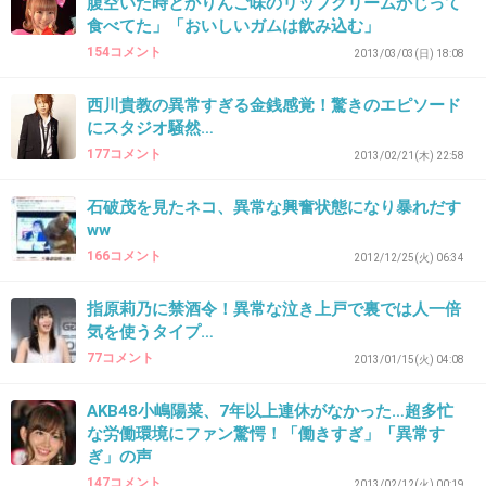
腹空いた時とかりんご味のリップクリームかじって
食べてた」「おいしいガムは飲み込む」
154コメント
2013/03/03(日) 18:08
西川貴教の異常すぎる金銭感覚！驚きのエピソード
にスタジオ騒然…
177コメント
2013/02/21(木) 22:58
+139
-11
石破茂を見たネコ、異常な興奮状態になり暴れだす
ww
166コメント
2012/12/25(火) 06:34
36. 匿名
2013/04/04(木) 16:32:17
指原莉乃に禁酒令！異常な泣き上戸で裏では人一倍
じゃあ
気を使うタイプ…
政治家みんなが試しに
77コメント
2013/01/15(火) 04:08
福島に住んでみてよ。
AKB48小嶋陽菜、7年以上連休がなかった…超多忙
+142
-6
な労働環境にファン驚愕！「働きすぎ」「異常す
ぎ」の声
147コメント
2013/02/12(火) 00:19