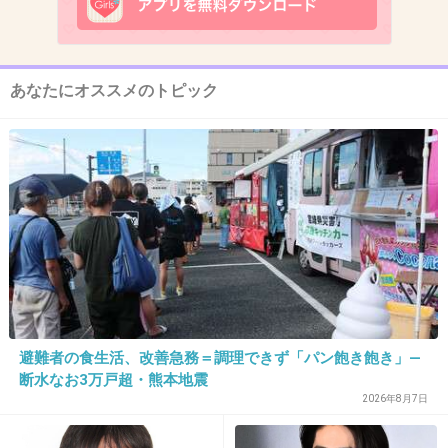
12. 匿名
2013/04/04(木) 15:21:37
モスラみたいな巨大化したもの生まれそう
あなたにオススメのトピック
+29
-4
13. 匿名
2013/04/04(木) 15:21:58
で？人間への影響は？
+77
-4
14. 匿名
2013/04/04(木) 15:22:11
避難者の食生活、改善急務＝調理できず「パン飽き飽き」―
あの時、民ス政権だったことが悔やまれる
断水なお3万戸超・熊本地震
2026年8月7日
+156
-18