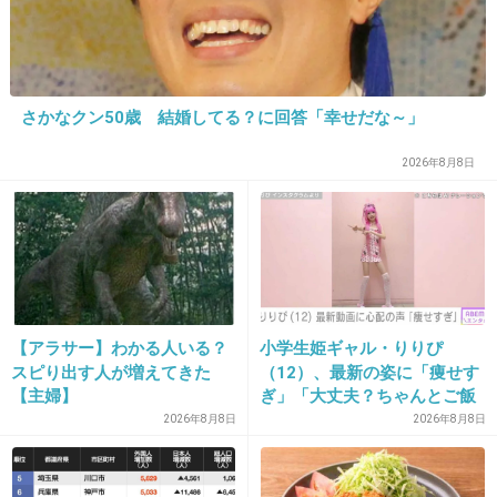
+149
-7
30. 匿名
2013/04/04(木) 15:50:32
さかなクン50歳 結婚してる？に回答「幸せだな～」
そのうちミュータント・タートルズみたいのとか出てくるのかな？
2026年8月8日
+5
-26
31. 匿名
2013/04/04(木) 15:54:04
こういうのってテレビのニュースでやってる
の？下らない芸能ニュースはいらないから、も
【アラサー】わかる人いる？
小学生姫ギャル・りりぴ
っとこういうのをテレビで流して欲しい。
スピり出す人が増えてきた
（12）、最新の姿に「痩せす
【主婦】
ぎ」「大丈夫？ちゃんとご飯
+226
-9
食べてね」など心配の声
2026年8月8日
2026年8月8日