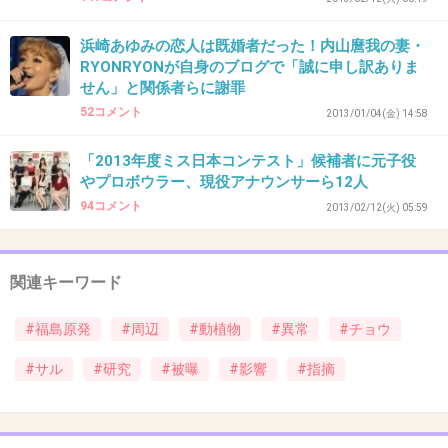
37. 匿名
2013/04/04(木) 16:33:27
浜崎あゆみの恋人は既婚者だった！内山麿我の妻・
悲しいな。
RYONRYONが自身のブログで「誠に申し訳ありま
せん」と関係者らに謝罪
福島は農業とか漁業やってた人多くて、震災で
52コメント
2013/01/04(金) 14:58
仕事失って、今はまだ放射能検査も頑張ってや
って、出荷してるけど、こんなのニュースにな
「2013年度ミス日本コンテスト」候補者に元子役
ったら、また仕事できなくなっちゃうんだろう
やプロボウラー、現役アナウンサーら12人
94コメント
なと思う。
2013/02/12(火) 05:59
まあ放射能の影響が安全とは言い切れないか
ら、福島産のものを食べてほしいとか言わない
関連キーワード
けど、当たり前の仕事をなくしてしまったり、
うまくいってない人に対して、いたわってあげ
#福島原発
#周辺
#動植物
#異常
#チョウ
てほしい。
#サル
#研究
#被曝
#影響
#指摘
だって福島が悪いわけじゃないから。
+108
-12