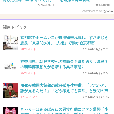
だろうか？
が話題
2026年8月7日
2026年8月8日
政府や東電の発表する「直ちに問題のない」を
Recommended by
信じている国民がどれだけいるだろう？
関連トピック
国民は政府や東電が思っているほど愚かでも浅
京都駅でホームレスが排泄物垂れ流し、すさまじき
はかでもない。
悪臭…“異常”なのに「人権」で動かぬ京都市
ニュースで、学者が「人間は昆虫や植物よりず
90コメント
2013/04/22(月) 00:13
っと抵抗力があるから同じ影響が出るとは限ら
神奈川県、朝鮮学校への補助金予算見送り→県民？
ない」
の朝鮮擁護意見が急増する異常事態に
と言っていたけど、言い換えれば「出ないとも
75コメント
2013/04/04(木) 22:54
言い切れない」という事。
NHKが韓国大統領の就任式を生中継←「アホかと。
誰が見るんだ？」「どう考えても異常」と疑問の声
被災者支援は出来る限り続けていきたい。
171コメント
2013/02/28(木) 09:05
でも福島産の農作物および近海で捕れた海産物
は決して食べません。ごめんなさい。
きゃりーぱみゅぱみゅの異常行動にファン驚愕「小