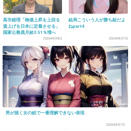
23. 匿名
2013/04/04(木) 15:27:00
高市総理「物価上昇を上回る
結局こういう人が勝ち組だよ
賃上げを日本に定着させる」
ねpart4
前から影響は出てるよ
国家公務員月給3.51％増へ
人事院の勧告を受け
2026年8月8日
2026年8月7日
【福島原発事故】各地の奇形や異変報告 -
NAVER まとめ
matome.naver.jp
3.11の大地震をきっかけに起こった人災、「福島原発事故」。その後に各
地で発見された、植物・動物の奇形画像、事象のまとめです。随時追加
中。
+58
-2
24. 匿名
2013/04/04(木) 15:27:13
男が描く女の絵で一番理解できない表現
まさか日本にこんな地ができてしまうなんて。
2026年8月7日
+86
-5