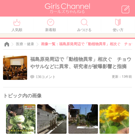
人気順
新着順
みつける
使い方
医療・健康
画像一覧：福島原発周辺で「動植物異常」相次ぐ チョ
福島原発周辺で「動植物異常」相次ぐ チョウ
やサルなどに異常、研究者が被曝影響と指摘
136コメント
更新：13年前
トピック内の画像