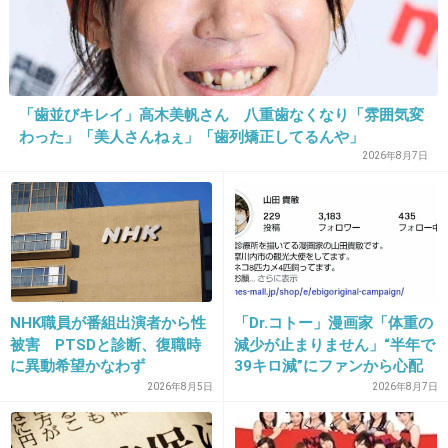
海でやれよｗｗｗｗ
+71
-0
「歯並びキレイ」高木美帆さん 八重歯なくなり「雰囲気変
わった」「美人さんねぇ」「歯列矯正してるんや」
8. 匿名
2013/04/03(水) 17:18:39
2026年8月7日
傘でゴルフのスウィングしてるおっさん多いよ
ねｗ
+19
-0
NHK職員が番組出演者から性
「Dr.コトー」漫画家「体重の
9. トピ主
2013/04/03(水) 17:18:55
被害 PTSDと診断、復職時
減少が止まりません」“半年で
に異動希望かなわず
39キロ減”にファンから心配
ホームに捨てるなチューインガム
の声
2026年8月5日
2026年8月7日
出典：img.pics.livedoor.com