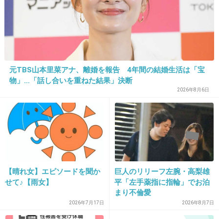
16. 匿名
2013/04/03(水) 17:20:19
個人的には 海でやろう バージョンがツボw
元TBS山本里菜アナ、離婚を報告 4年間の結婚生活は「宝
物」…「話し合いを重ねた結果」決断
+23
-1
2026年8月6日
17. 匿名
2013/04/03(水) 17:20:24
傘の置き忘れにどんだけ困ってたんだよｗｗｗ
ｗ
【晴れ女】エピソードを聞か
巨人のリリーフ左腕・高梨雄
+16
-0
せて♪【雨女】
平「左手薬指に指輪」でお泊
まり不倫愛
2026年7月17日
2026年8月7日
18. トピ主
2013/04/03(水) 17:20:53