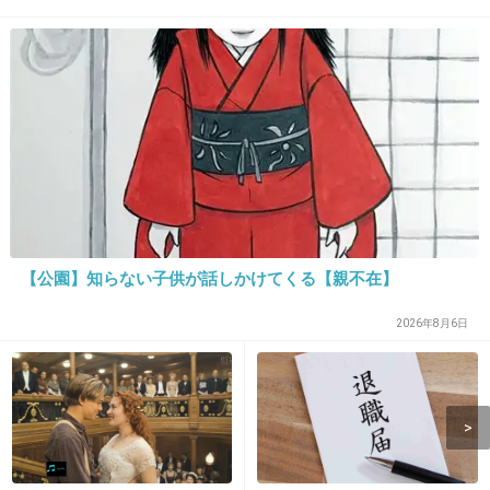
5. 匿名
2013/04/03(水) 17:17:52
おもしろいｗｗｗｗｗｗ
「山でやろう。」分かるわ～
+28
-1
6. トピ主
2013/04/03(水) 17:18:18
【公園】知らない子供が話しかけてくる【親不在】
家でやろう。
2026年8月6日
出典：img.pics.livedoor.com
家でやろう。