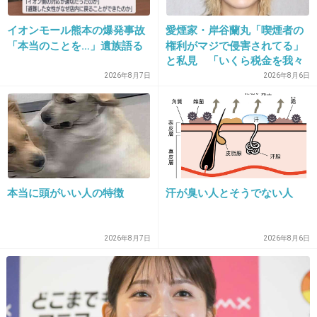
イオンモール熊本の爆発事故
愛煙家・岸谷蘭丸「喫煙者の
14. 匿名
2013/04/03(水) 17:20:03
「本当のことを…」遺族語る
権利がマジで侵害されてる」
勇足ワロタｗｗｗｗｗ
と私見 「いくら税金を我々
が払ってるんだと」
2026年8月7日
2026年8月6日
+25
-1
15. 匿名
2013/04/03(水) 17:20:09
スペースインベーダーとか今も昔も変わらない
ねｗ
本当に頭がいい人の特徴
汗が臭い人とそうでない人
+16
-0
2026年8月7日
2026年8月6日