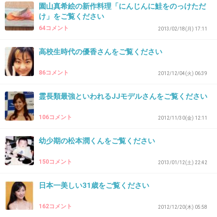
園山真希絵の新作料理「にんじんに鮭をのっけただ
+26
-0
け」をご覧ください
64コメント
2013/02/18(月) 17:11
28. 匿名
2013/04/03(水) 17:30:02
高校生時代の優香さんをご覧ください
なんか難しくて理解するのに時間がかかった
86コメント
2012/12/04(火) 06:39
+8
-8
霊長類最強といわれるJJモデルさんをご覧ください
106コメント
2012/11/30(金) 12:11
29. 匿名
2013/04/03(水) 17:33:16
昔コンビニでバイトしてたけど、小さな店なの
幼少期の松本潤くんをご覧ください
に傘は何十本も忘れ物があった。
150コメント
2013/01/12(土) 22:42
コンビニでさえあんなになるんだから、駅や電
車は傘の忘れ物が大量で場所をとってるに違い
日本一美しい31歳をご覧ください
ない。
162コメント
2012/12/20(木) 05:58
+17
-0