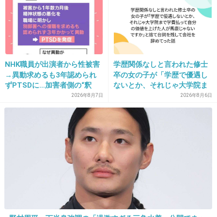
HOMU DE CONCON
出典：img.pics.livedoor.com
NHK職員が出演者から性被害
学歴関係なしと言われた修士
SHIMATTA
→異動求めるも3年認められ
卒の女の子が「学歴で優遇し
ずPTSDに…加害者側の“釈
ないとか、それじゃ大学院ま
明”にコラムニスト「納得が
で学費払って自分の価値を上
2026年8月7日
2026年8月6日
出典：img.pics.livedoor.com
いかない」一方で組織体制の
げた人が馬鹿じゃないです
問題点も指摘
か」と捨て台詞を残し会社を
辞めてった
夢はお家で
出典：img.pics.livedoor.com
+42
-0