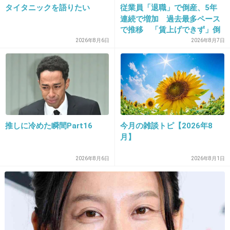
出典：img.pics.livedoor.com
タイタニックを語りたい
従業員「退職」で倒産、5年
連続で増加 過去最多ペース
で推移 「賃上げできず」倒
庭でやろう。
産も発生
2026年8月6日
2026年8月7日
出典：img.pics.livedoor.com
海でやろう。
推しに冷めた瞬間Part16
今月の雑談トピ【2026年8
出典：img.pics.livedoor.com
月】
2026年8月6日
2026年8月1日
+76
-2
7. 匿名
2013/04/03(水) 17:18:31
駆け込み乗車ワロタｗｗｗ