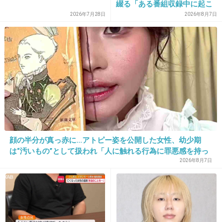
綴る「ある番組収録中に起こ
ったフラッシュバック」
スペースインベーダー
2026年7月28日
2026年8月7日
出典：img.pics.livedoor.com
勇足
出典：img.pics.livedoor.com
カサねガサねの神だのみ。
顔の半分が真っ赤に…アトピー姿を公開した女性、幼少期
は“汚いもの”として扱われ「人に触れる行為に罪悪感を持っ
ていた」
2026年8月7日
出典：img.pics.livedoor.com
+44
-0