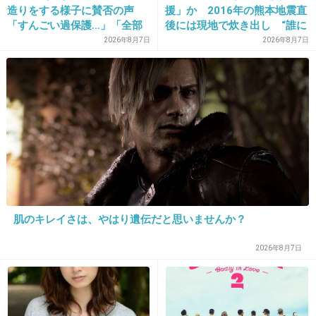
急にドラえもんｗｗｗｗ
造りをする様子に賛否の声
援」か 2016年の熊本地震直
「すんごい過保護…」「全部
後には現地で炊き出し “誰に
+14
-2
ママが準備してくれるんだ」
も知られなくて良い”と、むし
2026年8月7日
2026年8月7日
ろ強まる福祉活動への思い
22. トピ主
2013/04/03(水) 17:21:51
考えない人
出典：img.pics.livedoor.com
我慢くらいはへの河童
肌のキレイさは、やはり遺伝だと思いませんか？
出典：img.pics.livedoor.com
2026年8月7日
帰らざる傘