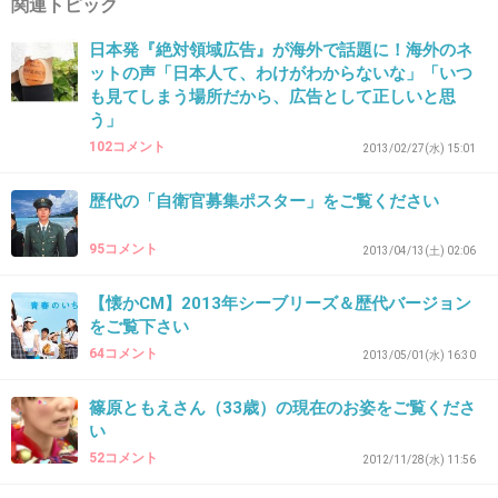
関連トピック
日本発『絶対領域広告』が海外で話題に！海外のネ
ットの声「日本人て、わけがわからないな」「いつ
25. 匿名
2013/04/03(水) 17:23:39
も見てしまう場所だから、広告として正しいと思
う」
海でやろうがツボｗｗｗ
102コメント
2013/02/27(水) 15:01
+22
-0
歴代の「自衛官募集ポスター」をご覧ください
95コメント
2013/04/13(土) 02:06
26. 匿名
2013/04/03(水) 17:25:03
周囲の人の冷めた表情がいいｗ
【懐かCM】2013年シーブリーズ＆歴代バージョン
をご覧下さい
+24
-0
64コメント
2013/05/01(水) 16:30
篠原ともえさん（33歳）の現在のお姿をご覧くださ
い
27. 匿名
2013/04/03(水) 17:26:13
52コメント
2012/11/28(水) 11:56
ドラえもんのなんか心があったかくなった