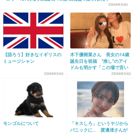
+47
-0
2026年8月6日
11. 匿名
2013/04/03(水) 17:19:18
＞９
シャレが効いてるｗｗｗｗ
【語ろう】好きなイギリスの
木下優樹菜さん 長女の14歳
ミュージシャン
誕生日を祝福 “推し”のアイ
+29
-0
ドルも明かす「この場で言い
ますね」
2026年8月6日
2026年8月6日
12. 匿名
2013/04/03(水) 17:19:34
古いポスターの絵がカッコいい！
+31
-1
モンゴルについて
「キスしろ」というヤジから
パニックに… 渡邊渚さんが
13. トピ主
2013/04/03(水) 17:19:53