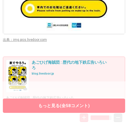
出典：img.pics.livedoor.com
あごひげ海賊団 : 歴代の地下鉄広告いろい
ろ
blog.livedoor.jp
あごひげ海賊団 : 歴代の地下鉄広告いろいろ
もっと見る(全58コメント)
+21
-2