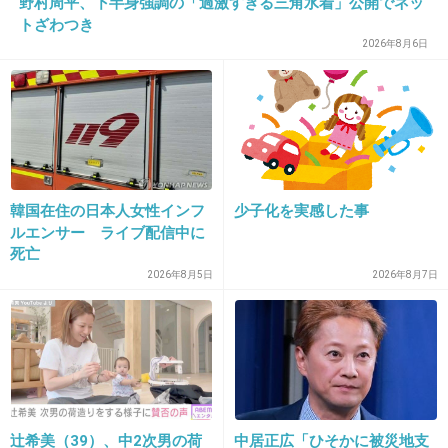
野村周平、下半身強調の「過激すぎる三角水着」公開でネッ
トざわつき
19. 匿名
2013/04/03(水) 17:21:08
2026年8月6日
＞１８
フランス語かと思ったら「ホームでコンコン」
だったｗｗｗｗ
+24
-0
韓国在住の日本人女性インフ
少子化を実感した事
ルエンサー ライブ配信中に
死亡
20. 匿名
2013/04/03(水) 17:21:16
2026年8月5日
2026年8月7日
駅でタバコ吸えるとか時代を感じるね
+26
-0
21. 匿名
2013/04/03(水) 17:21:29
辻希美（39）、中2次男の荷
中居正広「ひそかに被災地支