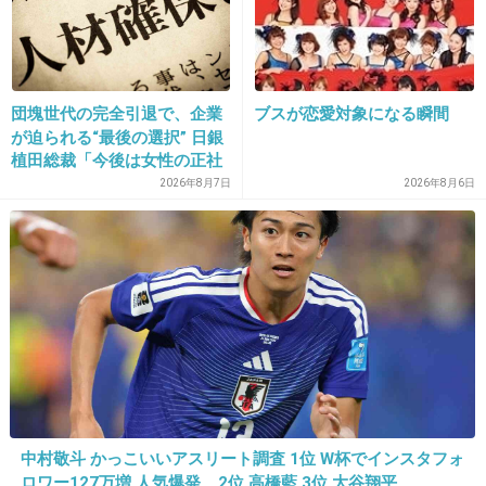
独占者
団塊世代の完全引退で、企業
ブスが恋愛対象になる瞬間
出典：img.pics.livedoor.com
が迫られる“最後の選択” 日銀
植田総裁「今後は女性の正社
員化と外国人の人材活用が
お忘れ物十八番
2026年8月7日
2026年8月6日
鍵」
出典：img.pics.livedoor.com
+49
-0
10. 匿名
2013/04/03(水) 17:19:05
中村敬斗 かっこいいアスリート調査 1位 W杯でインスタフォ
昔のやつは趣があるね！
ロワー127万増 人気爆発 …2位 高橋藍 3位 大谷翔平