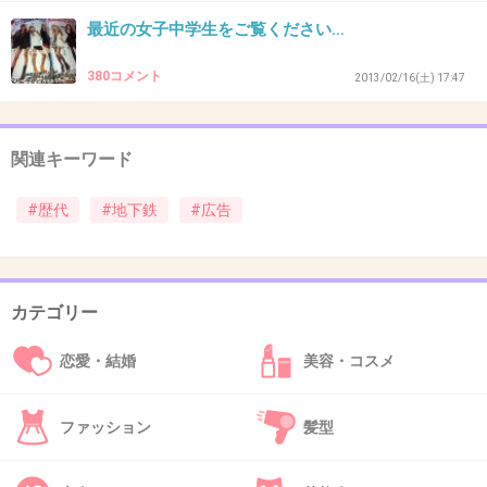
最近の女子中学生をご覧ください…
380コメント
2013/02/16(土) 17:47
30. 匿名
2013/04/03(水) 17:36:25
山でやろう
関連キーワード
後ろのオッサンにリュックが減り込んでますが
なｗｗｗ
#歴代
#地下鉄
#広告
+15
-0
カテゴリー
31. 匿名
2013/04/03(水) 17:40:27
恋愛・結婚
美容・コスメ
脇役が無表情でシュールで面白いww
+21
-0
ファッション
髪型