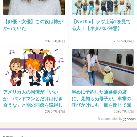
出典：img.pics.livedoor.com
【俳優・女優】この役は神が
【Netflix】ラヴ上等2を見て
かっていた
る人！【ネタバレ注意】
+33
-0
2026年8月6日
2026年8月4日
23. 匿名
2013/04/03(水) 17:22:17
昔のはおしゃれなポスターが多いね
+39
-0
アメリカ人の同僚が「いい
早めに予約した通路側の席
か、バンドマンとだけは付き
に、見知らぬ母子が。車掌の
24. 匿名
2013/04/03(水) 17:22:48
合うな」と別の同僚を説得し
呼びかけにも「目を閉じて無
ており、そこにフランス人と
視」して居座られました。無
2026年8月7日
2026年8月7日
９のスーパーマンの表情が何とも言えないｗｗ
イタリア人も参戦した結果こ
理やり奪われた席は、結局“や
Recommended by
ｗｗ
うなった
ったもん勝ち”になってしまう
のでしょうか？
+14
-0