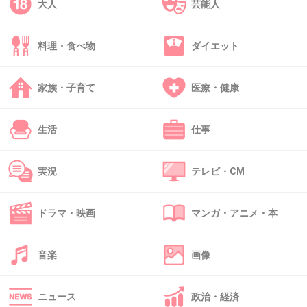
大人
芸能人
32. 匿名
2013/04/03(水) 17:46:31
>>1
メガネのおじさん・おばさんの不幸人生www
料理・食べ物
ダイエット
+8
-0
家族・子育て
医療・健康
生活
仕事
33. 匿名
2013/04/03(水) 17:51:35
帰らざる傘がオシャレ！
昔のは風刺画みたいだね。
実況
テレビ・CM
+9
-0
ドラマ・映画
マンガ・アニメ・本
34. 匿名
2013/04/03(水) 18:21:27
音楽
画像
勇み足
(///ω///)♪ホモォ
ニュース
政治・経済