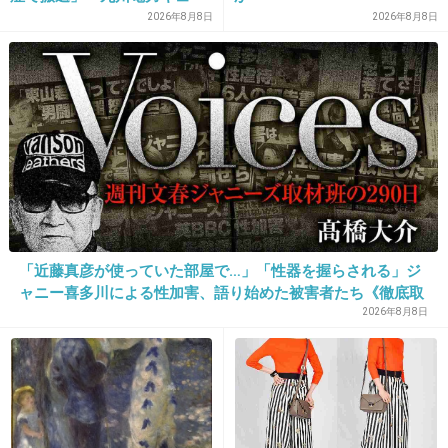
デンヴォルテクスで練習中
ほっぺにしてる写真ならあったぞｗ
2026年8月8日
2026年8月8日
出典：stat.ameba.jp
出典：encrypted-tbn0.gstatic.com
+180
-8
「近藤真彦が使っていた部屋で…」「性器を握らされる」ジ
ャニー喜多川による性加害、語り始めた被害者たち《徹底取
26. 匿名
2014/05/07(水) 20:53:52
材の裏側》
2026年8月8日
吉高って結構現場の人と仲よくなるし、性格い
いのかな？
+160
-15