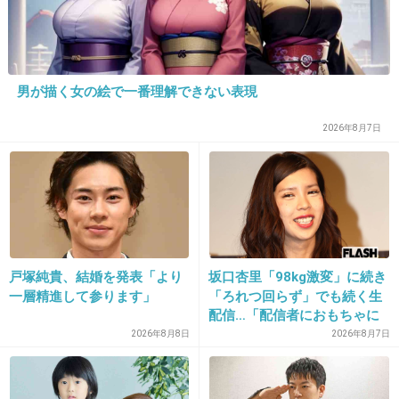
久しぶりに見たけど昔からこうだった？
+137
-5
男が描く女の絵で一番理解できない表現
19. 匿名
2014/05/07(水) 20:51:12
2026年8月7日
女同士のキスって流行ってるの？
+19
-7
20. 匿名
2014/05/07(水) 20:51:12
戸塚純貴、結婚を発表「より
坂口杏里「98kg激変」に続き
AKBのメンバーもよくキスしてるよね。なぜ？？
一層精進して参ります」
「ろれつ回らず」でも続く生
配信…「配信者におもちゃに
されてる」知人は懸念表明
2026年8月8日
2026年8月7日
出典：encrypted-tbn0.gstatic.com