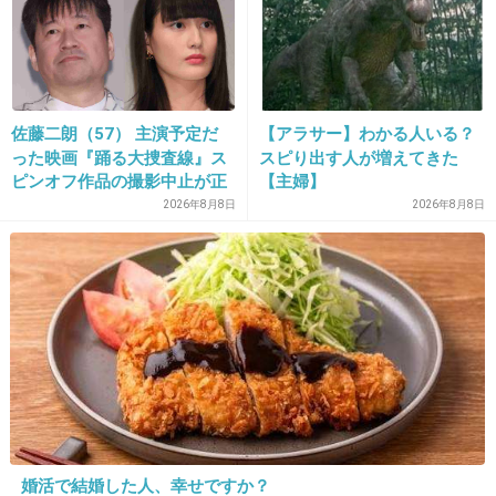
今日テレビ見てたけど、
この人の顎っていうか口元っていうか、
歯の不自然さに「あらら。。。」
だったけど、
佐藤二朗（57） 主演予定だ
【アラサー】わかる人いる？
った映画『踊る大捜査線』ス
スピり出す人が増えてきた
それよりも顔面のデカさにビックリした。。。
ピンオフ作品の撮影中止が正
【主婦】
細いだけでスタイル悪いじゃん。。。
式に決定
2026年8月8日
2026年8月8日
みたいな。
質問に対して口開くと、
「でもやっぱり」っばっかで、
全部否定から始まるし、
瞬き多いしやたら挙動不審だし、
見ちゃいけないモノを
テレビで流してる感があったわ。。。
婚活で結婚した人、幸せですか？