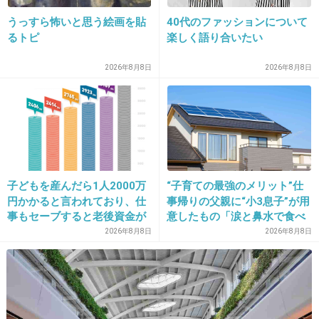
うっすら怖いと思う絵画を貼
40代のファッションについて
27. 匿名
2014/05/07(水) 20:54:42
るトピ
楽しく語り合いたい
ゆがみはなおらないの？？気になってしょうが
2026年8月8日
2026年8月8日
ない
出典：www.officiallyjd.com
子どもを産んだら1人2000万
“子育ての最強のメリット”仕
出典：up.gc-img.net
円かかると言われており、仕
事帰りの父親に“小3息子”が用
+191
-13
事もセーブすると老後資金が
意したもの「涙と鼻水で食べ
貯められない…一方、子育て
れない」「震える」の声
2026年8月8日
2026年8月8日
していない人は潤沢な資金で
悠々老後だと歪んでいるので
28. 絶叫☆戦士
2014/05/07(水) 20:55:21
ID:to8hHiSgoj
は？→様々な意見
なんか雰囲気似てるしね、この二人。
+12
-23