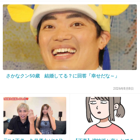
15. 匿名
2014/05/07(水) 20:49:16
吉高は親友の春菜ともキスしてるのかしら？
吉高由里子、安室奈美恵、ベッキーらを引
き寄せるハリセン近藤春菜の魅力
girlschannel.net
吉高由里子、安室奈美恵、ベッキーらを引き寄せるハリセン近藤春菜の魅
力 ＞春菜が主宰する女子会には、女芸人だけでなく、前述したPerfumeや
吉高はもちろん、ベッキー（30才）らも出席。そして安室奈美恵（36才）
さかなクン50歳 結婚してる？に回答「幸せだな～」
まで来るようになったという。吉高、安室、ベッキ...
2026年8月8日
+50
-3