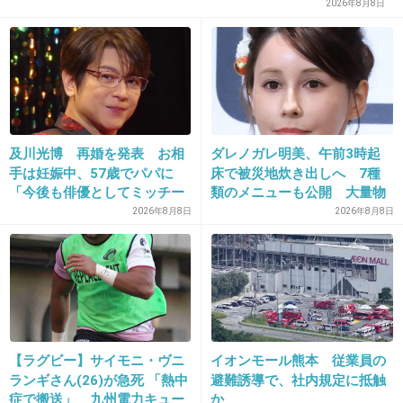
2026年8月8日
23. 匿名
2014/05/07(水) 20:52:10
＞＞２０
まゆゆ嫌がってるように見える笑
+136
-2
及川光博 再婚を発表 お相
ダレノガレ明美、午前3時起
手は妊娠中、57歳でパパに
床で被災地炊き出しへ 7種
「今後も俳優としてミッチー
類のメニューも公開 大量物
24. 匿名
2014/05/07(水) 20:52:11
として精進」
資とともに
2026年8月8日
2026年8月8日
ともさかさんのくちびる好きなんですよねー
↑
吉高ならいいそうｗｗｗｗ
+109
-1
【ラグビー】サイモニ・ヴニ
イオンモール熊本 従業員の
ランギさん(26)が急死 「熱中
避難誘導で、社内規定に抵触
25. 匿名
2014/05/07(水) 20:53:10
症で搬送」 九州電力キュー
か