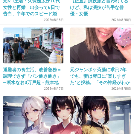
元K-1王者・久保優太が10代
【正直】演技派と言われてる
女性と再婚 出会って6日で
けど、私は演技が苦手な俳
告白、半年でのスピード婚
優・女優
2026年8月8日
2026年8月8日
16. 匿名
2014/05/07(水) 20:49:39
なぜキスをする雰囲気になるの？！
+126
-2
避難者の食生活、改善急務＝
元ジャンポケ斉藤に求刑7年
17. 匿名
2014/05/07(水) 20:49:59
調理できず「パン飽き飽き」
でも、妻は翌日に“楽しすぎ
アメリカンだな～笑
―断水なお3万戸超・熊本地
た“と投稿。「その神経がわか
震
らん」と騒然
2026年8月7日
2026年8月8日
+26
-13
18. 匿名
2014/05/07(水) 20:50:53
トピ画のともさかさんの顎すごいね。