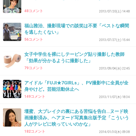
48コメント
2013/07/20(土) 14:48
34. 匿名
2014/05/07(水) 21:06:24
＞＞２０
福山雅治、撮影現場での談笑は不要「ベストな瞬間
下の画像でゆきりんさん鼻が大き過ぎて唇が届
を逃したくない」
56コメント
2013/07/27(土) 15:44
いてない。
+28
-1
女子中学生を裸にしテーピング貼り撮影した教師
「効果が分かるように撮影した」
79コメント
2013/09/04(水) 22:45
35. 匿名
2014/05/07(水) 21:07:03
アイドル「FUJI★7GIRLs」、PV撮影中に全員が全
不思議ちゃんと不思議ちゃんが仲良くなると
身やけど。芸能活動休止へ
149コメント
2013/11/07(木) 18:34
キスが日常茶飯事になるって話しだと解釈しま
した。
壇蜜、大ブレイクの裏にある苦悩を告白…ヌード映
画撮影済み、ヘアヌード写真集出版予定「こういう
+88
-6
人がテレビに映っていいのかな」
182コメント
2014/01/30(木) 09:38