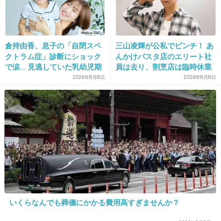
出典：2.bp.blogspot.com
+14
-65
倉持由香、息子の「自閉スペ
三山凌輝が公私でピンチ！ あ
クトラム症」診断にショック
んかけパスタ店のエリート社
で涙… 見逃していた乳幼児期
員は去り、割烹店は臨時休業
のサインとは
2026年8月8日
2026年8月8日
21. 匿名
2014/05/07(水) 20:51:35
これがキスフレってわけじゃないよね？
+8
-3
22. 匿名
2014/05/07(水) 20:51:37
キスより顎の具合が気になる
+137
-7
いくらなんでも葬儀にかかる費用高すぎませんか？