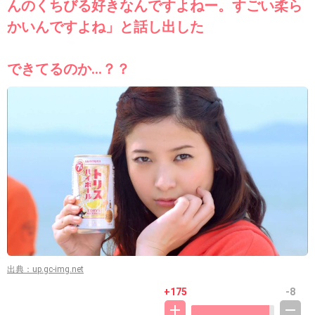
んのくちびる好きなんですよねー。すごい柔ら
かいんですよね」と話し出した
できてるのか…？？
出典：up.gc-img.net
+175
-8