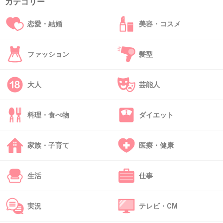
カテゴリー
吉高由里子がご機嫌だと「ハイボール〜♪」っ
恋愛・結婚
美容・コスメ
て言わないか今だに期待してしまう。
+53
-2
ファッション
髪型
大人
芸能人
39. 匿名
2014/05/07(水) 21:12:45
気持ち悪い
料理・食べ物
ダイエット
+14
-12
家族・子育て
医療・健康
40. 匿名
2014/05/07(水) 21:12:52
生活
仕事
え、これ見てたけど別に顎気にならなかったよ
実況
テレビ・CM
ただ本人は気にしてるみたいで何度も口に手を