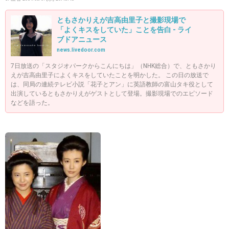
ともさかりえが吉高由里子と撮影現場で
「よくキスをしていた」ことを告白 - ライ
ブドアニュース
news.livedoor.com
7日放送の「スタジオパークからこんにちは」（NHK総合）で、ともさかり
えが吉高由里子によくキスをしていたことを明かした。 この日の放送で
は、同局の連続テレビ小説「花子とアン」に英語教師の富山タキ役として
出演しているともさかりえがゲストとして登場。撮影現場でのエピソード
などを語った。