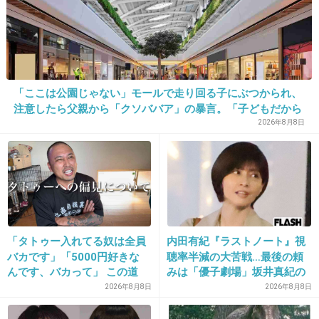
29. 匿名
2014/05/07(水) 20:57:30
＞＞３
「ここは公園じゃない」モールで走り回る子にぶつかられ、
ノンケなのにを入れてください
注意したら父親から「クソババア」の暴言。「子どもだから
多めに見ろ」を強要してくる人物とは
+4
-9
2026年8月8日
30. 匿名
2014/05/07(水) 20:57:32
顎の歪みが心配。
大丈夫なのかな？
「タトゥー入れてる奴は全員
内田有紀『ラストノート』視
バカです」「5000円好きな
聴率半減の大苦戦…最後の頼
+97
-12
んです、バカって」 この道
みは「優子劇場」坂井真紀の
23年の彫り師YouTuberの動
“猟奇的演技” が救いの神にな
2026年8月8日
2026年8月8日
画が話題
るか
31. 匿名
2014/05/07(水) 20:59:58