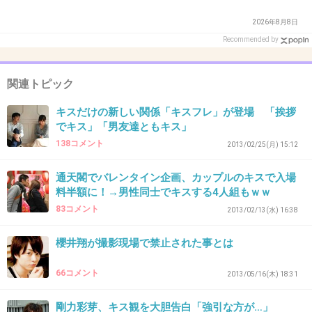
+121
-20
2026年8月8日
Recommended by
32. 匿名
2014/05/07(水) 21:02:10
関連トピック
キモい男とキスするくらいなら美少女とキスし
てみたいという願望は
キスだけの新しい関係「キスフレ」が登場 「挨拶
でキス」「男友達ともキス」
秘かに持ってる。
138コメント
2013/02/25(月) 15:12
+122
-5
通天閣でバレンタイン企画、カップルのキスで入場
料半額に！→男性同士でキスする4人組もｗｗ
83コメント
2013/02/13(水) 16:38
33. 匿名
2014/05/07(水) 21:04:06
時々みかけるけどあたしには理解できない（;´;ﾟ;ё;ﾟ;｀;）
櫻井翔が撮影現場で禁止された事とは
柔らかすぎて気持ち悪そう（;´;ﾟ;ё;ﾟ;｀;）
66コメント
2013/05/16(木) 18:31
+14
-11
剛力彩芽、キス観を大胆告白「強引な方が…」