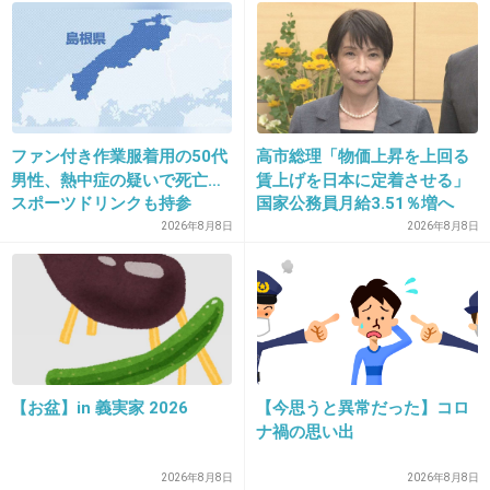
12. 匿名
2014/05/07(水) 20:48:49
上野樹里と長澤まさみも撮影中キスしてそう。
+11
-28
ファン付き作業服着用の50代
高市総理「物価上昇を上回る
13. 匿名
2014/05/07(水) 20:49:03
男性、熱中症の疑いで死亡…
賃上げを日本に定着させる」
やっぱり
スポーツドリンクも持参
国家公務員月給3.51％増へ
人事院の勧告を受け
2026年8月8日
2026年8月8日
ともさかりえのアゴが気になる
+265
-9
14. 匿名
2014/05/07(水) 20:49:11
キモい‼
【お盆】in 義実家 2026
【今思うと異常だった】コロ
くだらない‼
ナ禍の思い出
+26
-38
2026年8月8日
2026年8月8日