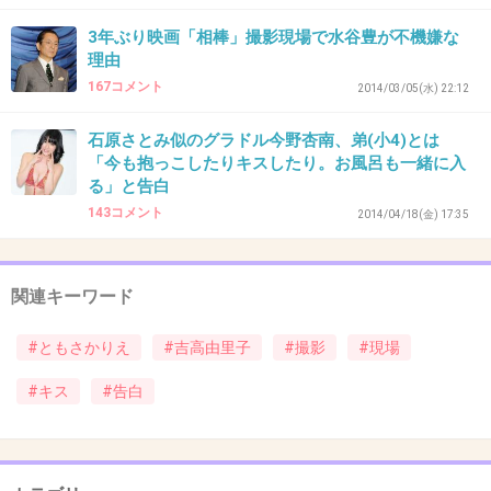
36. 匿名
2014/05/07(水) 21:07:36
3年ぶり映画「相棒」撮影現場で水谷豊が不機嫌な
理由
2人は実家がめっちゃ近い同士。意気投合する
167コメント
2014/03/05(水) 22:12
のは分かるけど、キスってなんか変。
石原さとみ似のグラドル今野杏南、弟(小4)とは
+26
-4
「今も抱っこしたりキスしたり。お風呂も一緒に入
る」と告白
143コメント
2014/04/18(金) 17:35
37. 匿名
2014/05/07(水) 21:09:06
こんなことでしか話題にならないともさかりえ……
関連キーワード
昔は演技も評価されてプライベートも充実してそうだった
#ともさかりえ
#吉高由里子
#撮影
#現場
のに残念
#キス
#告白
+9
-4
38. 匿名
2014/05/07(水) 21:10:14