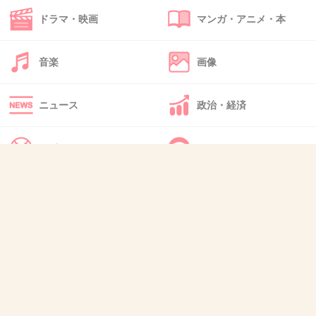
やっていたけど
ドラマ・映画
マンガ・アニメ・本
+29
-5
音楽
画像
ニュース
政治・経済
41. 匿名
2014/05/07(水) 21:17:54
あごあごうるさい。
スポーツ
IT・インターネット
+100
-14
犬・猫・動物
質問・雑談
42. 匿名
2014/05/07(水) 21:21:56
女同士でキスしちゃう私カワイイ♪ってノリなのかな…。
高校の時にチビブスなのに「カワイイからキスしちゃった!!」ってはしゃぐ気持
ち悪い女がいた…。ヨリコちゃ～んキモいからもうやめなよ。
みんな本気で嫌がってたから。