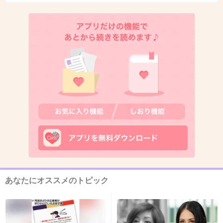
ミニシアターだろうなぁ
+23
-26
9. 匿名
2014/05/04(日) 10:05:54
私は、松井玲奈ちゃん好きですよ!!
+70
-85
10. 匿名
2014/05/04(日) 10:06:21
松井玲奈ちゃんは、良い子だよ。
AKBだからって一概に批判するのはよくない
あなたにオススメのトピック
+84
-93