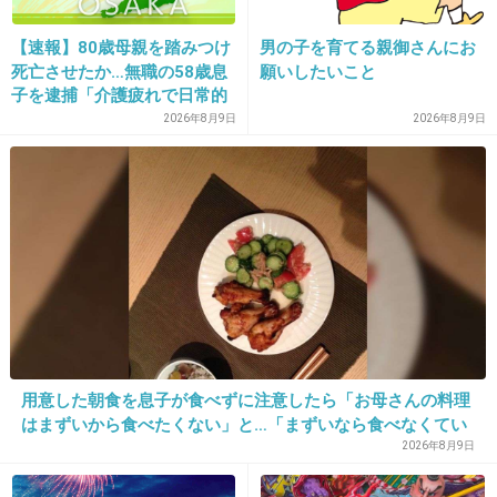
19. 匿名
2014/05/04(日) 10:08:54
【速報】80歳母親を踏みつけ
男の子を育てる親御さんにお
茶髪にものすごい違和感
死亡させたか…無職の58歳息
願いしたいこと
中国にいそう
子を逮捕「介護疲れで日常的
に暴行」肋骨８本折れ体には
2026年8月9日
2026年8月9日
多数の痕 大阪・岬町
出典：livedoor.blogimg.jp
+157
-18
20. 匿名
2014/05/04(日) 10:09:15
朱に染まれば赤くなるだよ
AKBに入ってたら皆染まって行くし染まらなき
ゃ生きていけないよ
用意した朝食を息子が食べずに注意したら「お母さんの料理
まともな人はいないし、いてもおかしくなって
はまずいから食べたくない」と…「まずいなら食べなくてい
い。今後は自分で食事を用意しなさい。お金は渡す」と言っ
2026年8月9日
行くもんだよ
た話が議論に