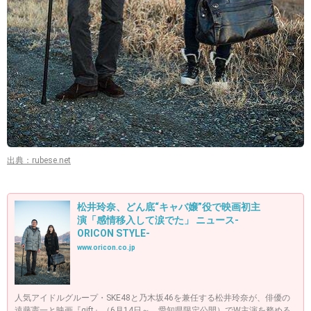
出典：rubese.net
松井玲奈、どん底“キャバ嬢”役で映画初主
演「感情移入して涙でた」 ニュース-
ORICON STYLE-
www.oricon.co.jp
人気アイドルグループ・SKE48と乃木坂46を兼任する松井玲奈が、俳優の
遠藤憲一と映画『gift』（6月14日～ 愛知県限定公開）でW主演を務める