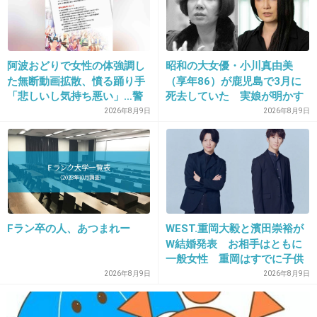
11. 匿名
2014/05/04(日) 10:06:39
マイナス覚悟ですが頑張ってほしい。
阿波おどりで女性の体強調し
昭和の大女優・小川真由美
+107
-82
た無断動画拡散、憤る踊り手
（享年86）が鹿児島で3月に
「悲しいし気持ち悪い」…警
死去していた 実娘が明かす
察への相談も検討
「毒母」の素顔と空白の晩年
2026年8月9日
2026年8月9日
12. 匿名
2014/05/04(日) 10:07:00
まぁ主演はるのは勝手だが
別に観たいとは思わない
+79
-12
Fラン卒の人、あつまれー
WEST.重岡大毅と濱田崇裕が
W結婚発表 お相手はともに
一般女性 重岡はすでに子供
13. 匿名
2014/05/04(日) 10:07:15
も「尊い」
2026年8月9日
2026年8月9日
小野恵令奈が出てた「さんかく」はよかった