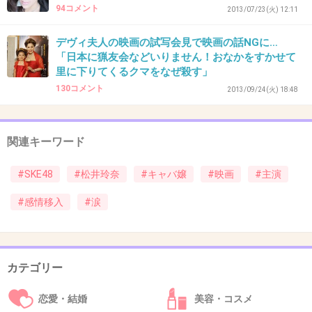
94コメント
2013/07/23(火) 12:11
デヴィ夫人の映画の試写会見で映画の話NGに…
37. 匿名
2014/05/04(日) 10:56:32
「日本に猟友会などいりません！おなかをすかせて
里に下りてくるクマをなぜ殺す」
500万で
130コメント
2013/09/24(火) 18:48
ソープ嬢 or マグロ漁船
そして・・・Ｒ１８。(=^ω^=)
+12
-4
関連キーワード
#SKE48
#松井玲奈
#キャバ嬢
#映画
#主演
38. 匿名
2014/05/04(日) 10:57:00
#感情移入
#涙
乃木坂に入るのようやくいいかなって思えたのにへんな役やらないでほしい
+3
-29
カテゴリー
39. 匿名
2014/05/04(日) 11:00:43
恋愛・結婚
美容・コスメ