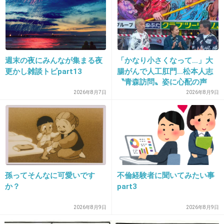
+28
-9
21. 匿名
2014/05/04(日) 10:09:33
素朴な疑問なんだけど
週末の夜にみんなが集まる夜
「かなり小さくなって…」大
更かし雑談トピpart13
腸がんで人工肛門…松本人志
○○ちゃんはいい子ですよとか○○ちゃんは好きっ
〝青森訪問〟姿に心配の声
て言ってる人は
続々「脂肪のない感じが痛ま
2026年8月7日
2026年8月9日
しい」「無理せずに」
何を基準に決めてるの？
+81
-15
22. 匿名
2014/05/04(日) 10:09:37
孫ってそんなに可愛いです
不倫経験者に聞いてみたい事
13 私も！さんかくは笑ったー小野恵令奈さんは芝居うまいです。
か？
part3
+17
-38
2026年8月9日
2026年8月9日