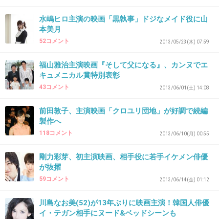
声がいつもガラガラ
水嶋ヒロ主演の映画「黒執事」ドジなメイド役に山
本美月
+20
-6
52コメント
2013/05/23(木) 07:59
福山雅治主演映画『そして父になる』、カンヌでエ
35. 匿名
2014/05/04(日) 10:41:43
キュメニカル賞特別表彰
43コメント
ぶっさいくなキャバ嬢だな。
2013/06/01(土) 14:08
キャバ嬢なめんな。
前田敦子、主演映画「クロユリ団地」が好調で続編
最近はかわいい子多い。
製作へ
118コメント
2013/06/10(月) 00:55
+64
-12
剛力彩芽、初主演映画、相手役に若手イケメン俳優
が抜擢
59コメント
36. 匿名
2014/05/04(日) 10:44:36
2013/06/14(金) 01:12
泣けば許してもらえるって言ってた子ね
川島なお美(52)が13年ぶりに映画主演！韓国人俳優
イ・テガン相手にヌード&ベッドシーンも
+33
-7