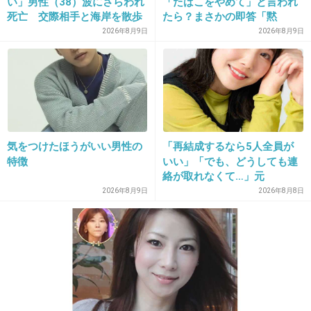
い」男性（38）波にさらわれ
「たばこをやめて」と言われ
松井玲奈が愛知出身だから選ばれた？愛知限定だもんね。遠藤さんも演技上手
死亡 交際相手と海岸を散歩
たら？まさかの即答「黙
いから松井玲奈足引っ張りそうだけど遠藤さん優しそうだから優しく教えてあ
中 当時は波浪注意報 千葉・
れ！」
2026年8月9日
2026年8月9日
げそう
いすみ市
+15
-32
26. 匿名
2014/05/04(日) 10:12:17
AKBもキャバクラみたいなもんだもんね。
気をつけたほうがいい男性の
「再結成するなら5人全員が
特徴
いい」「でも、どうしても連
+33
-6
絡が取れなくて…」元
ZONE・MIZUHO（38）が明
2026年8月9日
2026年8月8日
かす「19年ぶりに芸能界復
帰」した本当の理由
27. 匿名
2014/05/04(日) 10:15:39
好きではないけど演技うまいよ。この子
+18
-46