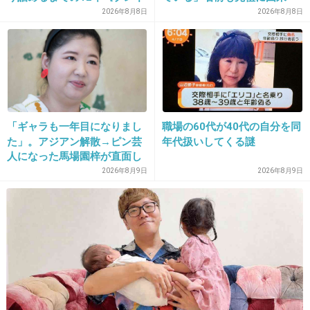
15. 匿名
2014/05/04(日) 10:08:07
ク秘話》
2026年8月8日
2026年8月8日
この人嫌いだわ〜
めちゃイケの運動会?の企画のわざとらしさが
酷くて見てられなかった。
+94
-29
「ギャラも一年目になりまし
職場の60代が40代の自分を同
た」。アジアン解散→ピン芸
年代扱いしてくる謎
人になった馬場園梓が直面し
た現実、そして携える芸人と
2026年8月9日
2026年8月9日
しての矜持
16. 匿名
2014/05/04(日) 10:08:15
若い方の松井さんの方が似合う役だったような…
+33
-46