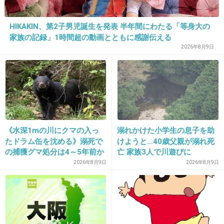
HIKAKIN、第2子男児誕生を発表 半年間にわたる「等身大の
17. 匿名
2014/05/04(日) 10:08:31
家族の記録」1時間超の動画とともに感謝伝える
顔が凹凸ないよね、この子。
2026年8月9日
この顔で人気アイドルとか…親は何で止めなか
ったんだろう？私がこの顔ならアイドルなろう
とは思わない。
+91
-26
《水深1mの川にクマの入っ
溺れかけた小学生の息子を助
たドラム缶を沈める》溺死で
けようと…40歳父親が溺れ死
の捕獲グマ処分は4～5年前か
亡 家族3人で川遊びに
18. 匿名
2014/05/04(日) 10:08:35
ら 「先人の経験から時間を
2026年8月9日
2026年8月9日
演技がちゃんと出来てるかが問題。
決めていた」「溺死だけがフ
ォーカスされ困惑」と町の担
+13
-7
当者