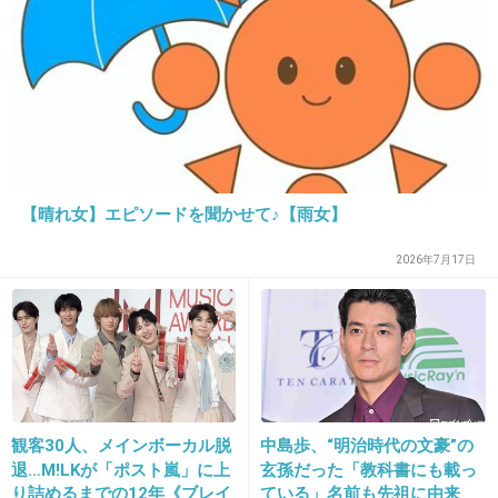
出典：www.menstrend.jp
でもあとは前田敦子も大島優子もダメ～
女優として全然ダメ
+128
-49
【晴れ女】エピソードを聞かせて♪【雨女】
14. 匿名
2014/05/04(日) 10:07:43
2026年7月17日
マイナー映画だからまだまし？
前田敦子みたいにガンガンごり押しされるより
はね
+53
-37
観客30人、メインボーカル脱
中島歩、“明治時代の文豪”の
退…M!LKが「ポスト嵐」に上
玄孫だった「教科書にも載っ
り詰めるまでの12年《ブレイ
ている」名前も先祖に由来