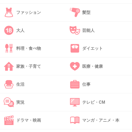
あごが割れてる(笑)
ファッション
髪型
+21
-10
大人
芸能人
40. 匿名
2014/05/04(日) 11:00:56
いつ見ても東尾理子に見える
料理・食べ物
ダイエット
+17
-10
家族・子育て
医療・健康
生活
仕事
41. 匿名
2014/05/04(日) 11:03:27
元玲奈推しで味噌県出身で高校時代の玲奈のこと
知ってるけど、キャバ嬢とかやるような子じゃない。
実況
テレビ・CM
寧ろ大人しい演劇部の女の子です。
うわべだけのことしか知らないくせに何でそこまで
決めつけて語れるんだろねw
ドラマ・映画
マンガ・アニメ・本
ちなみに運動神経は本当に悪いです。