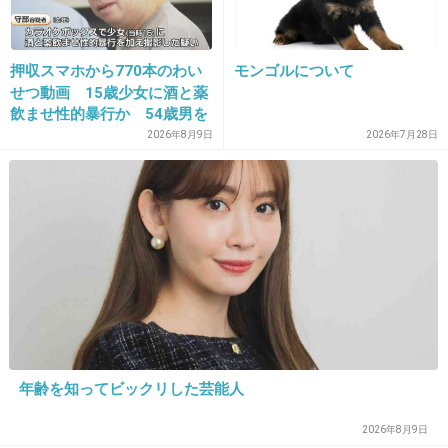
+43
-7
押収スマホから770本のわい
モンゴルについて
せつ動画 15歳少女に酒と薬
31. 匿名
2014/05/04(日) 10:19:52
飲ませ性的暴行か 54歳男を
めちゃイケ AKB運動会でやらかした子か
再逮捕 「薬もありますよ」
2026年8月9日
2026年7月28日
とSNSで誘い出し
指原(最下位になれば目立つ…！)
玲奈(最下位になれば目立つ…！)
よーいスタート！
指原(おい！こいつもっと早く走れよ！)
玲奈(おい！こいつもっと早く走れよ！)
年齢を知ってビックリした芸能人
+86
-9
2026年8月9日