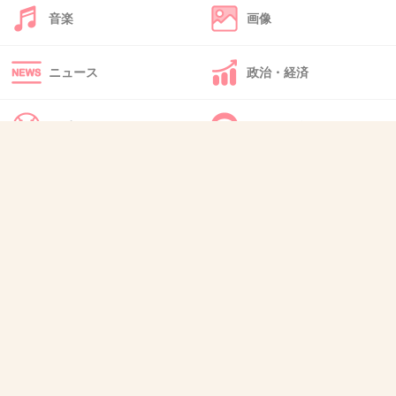
+13
-43
音楽
画像
ニュース
政治・経済
42. 匿名
2014/05/04(日) 11:06:03
SKEの劇場だけで放映してりゃいい
スポーツ
IT・インターネット
+13
-5
犬・猫・動物
質問・雑談
43. 匿名
2014/05/04(日) 11:08:22
13
あの子AKBだったんだ！知らなかった！
白ゆき姫殺人事件もよかったな
+6
-30
44. 匿名
2014/05/04(日) 11:17:18