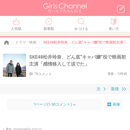
人気順
新着順
みつける
使い方
ドラマ・映画
SKE48松井玲奈、どん底“キャバ嬢”役で映画初主演「
SKE48松井玲奈、どん底“キャバ嬢”役で映画初
主演「感情移入して涙でた」
70コメント
更新：12年前
次
最後
1ページ(1-50コメント)
画像
1. 匿名
2014/05/04(日) 10:02:51