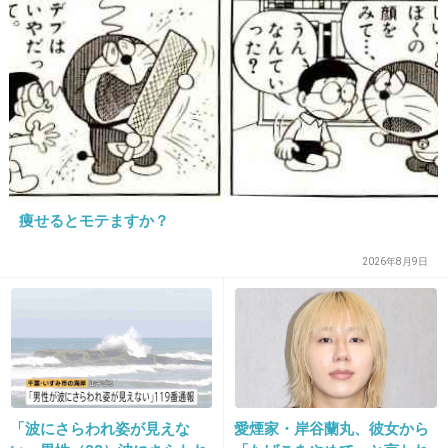
23. 匿名
2014/05/04(日) 10:09:38
この子を批判するわけじゃないけど、女優目指
して真剣に演技など頑張ってる子達もいるな
か、知名度で主演をとれる世の中が悲しい。
+65
-9
痩せるとモテますか？
24. 匿名
2014/05/04(日) 10:10:00
2026年8月9日
なんかいつも目見開いてるよね
可愛く見せようと必死な感じがでてて嫌
+65
-11
「波にさらわれ姿が見えな
愛煙家・岸谷蘭丸、彼女から
25. 匿名
2014/05/04(日) 10:11:05