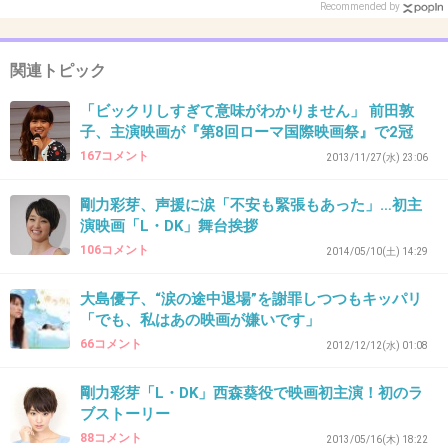
Recommended by
32. 匿名
2014/05/04(日) 10:27:05
関連トピック
この子の枕営業は有名。
「ビックリしすぎて意味がわかりません」 前田敦
見た目と大違いだから最初はビビった。
子、主演映画が『第8回ローマ国際映画祭』で2冠
+59
-16
167コメント
2013/11/27(水) 23:06
剛力彩芽、声援に涙「不安も緊張もあった」…初主
演映画「L・DK」舞台挨拶
33. 匿名
2014/05/04(日) 10:31:52
106コメント
2014/05/10(土) 14:29
なんでもかんでも AKBは顔を出すね…
まぁ 松井珠理奈よりは玲奈の方がまだ いいと思う。
大島優子、“涙の途中退場”を謝罪しつつもキッパリ
珠理奈は あんまり可愛くないのにゴリ押し強すぎ
「でも、私はあの映画が嫌いです」
66コメント
2012/12/12(水) 01:08
+23
-30
剛力彩芽「L・DK」西森葵役で映画初主演！初のラ
ブストーリー
88コメント
34. 匿名
2014/05/04(日) 10:41:13
2013/05/16(木) 18:22