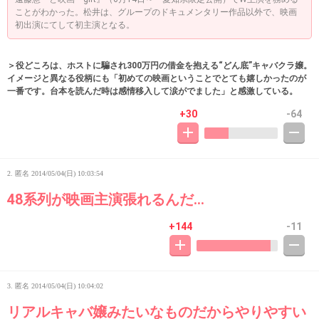
ことがわかった。松井は、グループのドキュメンタリー作品以外で、映画
初出演にてして初主演となる。
＞役どころは、ホストに騙され300万円の借金を抱える“どん底”キャバクラ嬢。
イメージと異なる役柄にも「初めての映画ということでとても嬉しかったのが
一番です。台本を読んだ時は感情移入して涙がでました」と感激している。
+30
-64
2. 匿名
2014/05/04(日) 10:03:54
48系列が映画主演張れるんだ…
+144
-11
3. 匿名
2014/05/04(日) 10:04:02
リアルキャバ嬢みたいなものだからやりやすい