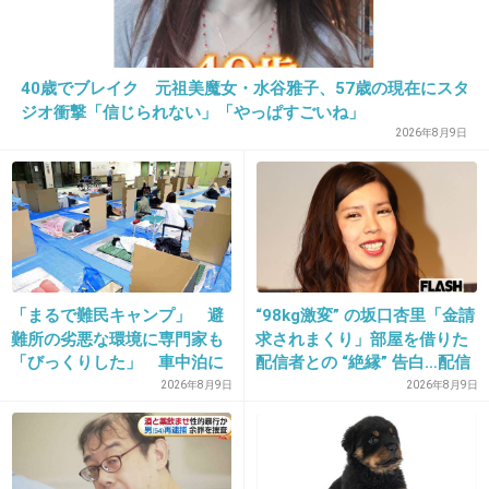
28. 匿名
2014/05/04(日) 10:17:51
ふしぎ発見でミステリーハンターやった時から
40歳でブレイク 元祖美魔女・水谷雅子、57歳の現在にスタ
ジオ衝撃「信じられない」「やっぱすごいね」
苦手になった。
2026年8月9日
+47
-10
29. 匿名
2014/05/04(日) 10:18:58
特別ブスではないけど、この子ケツアゴだよね
「まるで難民キャンプ」 避
“98kg激変” の坂口杏里「金請
+36
-10
難所の劣悪な環境に専門家も
求されまくり」部屋を借りた
「びっくりした」 車中泊に
配信者との “絶縁” 告白…配信
もリスクが 「熱したフライ
者側は「逃げられた」荷物放
2026年8月9日
2026年8月9日
パンに飛び込むようなもの」
置に怒り心頭
30. 匿名
2014/05/04(日) 10:19:46
遠藤さんに失礼だね