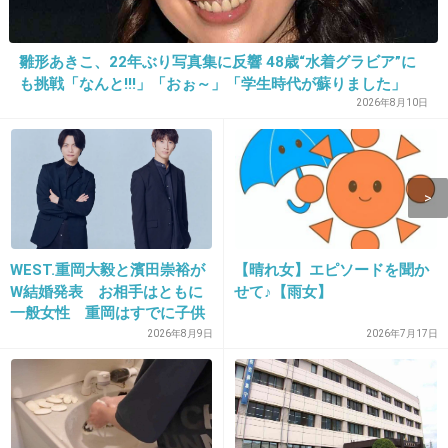
雛形あきこ、22年ぶり写真集に反響 48歳“水着グラビア”に
11. 匿名
2013/03/27(水) 13:29:20
も挑戦「なんと!!!」「おぉ～」「学生時代が蘇りました」
2026年8月10日
栗原類よりエスパー伊東のほうがいいｗ
+5
-1
12. 匿名
2013/03/27(水) 13:29:58
＞最も不可解で超現実的で神秘的な人は栗原類さん以外に
WEST.重岡大毅と濱田崇裕が
【晴れ女】エピソードを聞か
は見当たりません
W結婚発表 お相手はともに
せて♪【雨女】
一般女性 重岡はすでに子供
も「尊い」
いや、もっと色々な人いると思うけど
2026年8月9日
2026年7月17日
+6
-1