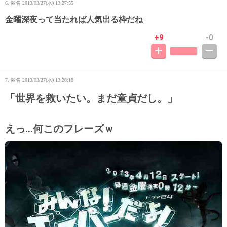
6. 匿名
2013/03/27(水) 13:27:55
金曜深夜って当たれば人気出る枠だね
+9
-0
7. 匿名
2013/03/27(水) 13:28:18
「世界を救いたい。まだ童貞だし。」
えっ…何このフレーズｗ