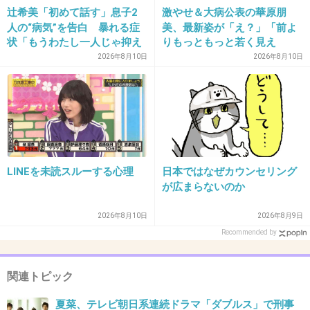
辻希美「初めて話す」息子2
激やせ＆大病公表の華原朋
32. 匿名
2013/03/27(水) 14:42:52
人の“病気”を告白 暴れる症
美、最新姿が「え？」「前よ
状「もうわたし一人じゃ抑え
りもっともっと若く見え
なんて言ったらいいのか…
られない」共感続々
る」 X仰天
2026年8月10日
2026年8月10日
どうも生理的に無理な顔。
+6
-4
33. 匿名
2013/03/27(水) 15:43:53
部活演劇部だったらしいから意外にうまかったりして
LINEを未読スルーする心理
日本ではなぜカウンセリング
が広まらないのか
+3
-2
2026年8月10日
2026年8月9日
Recommended by
34. 匿名
2013/03/27(水) 19:30:37
＞主人公を陰からワケありげなまなざしでジッと見つめて
関連トピック
いる高校生。
夏菜、テレビ朝日系連続ドラマ「ダブルス」で刑事