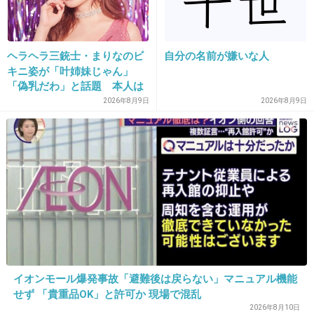
+11
-1
ヘラヘラ三銃士・まりなのビ
自分の名前が嫌いな人
キニ姿が「叶姉妹じゃん」
25. 匿名
2013/03/27(水) 13:33:26
「偽乳だわ」と話題 本人は
こっちは約３ヶ月～半年遅れぐらいの放送かな･･･
「胸は加工はしてないの
2026年8月9日
2026年8月9日
で…」
+3
-0
26. 匿名
2013/03/27(水) 13:38:04
原作、デトロイトメタルシティの人か！
+8
-0
イオンモール爆発事故「避難後は戻らない」マニュアル機能
27. 匿名
2013/03/27(水) 13:38:11
せず 「貴重品OK」と許可か 現場で混乱
2026年8月10日
何か気持ち悪い