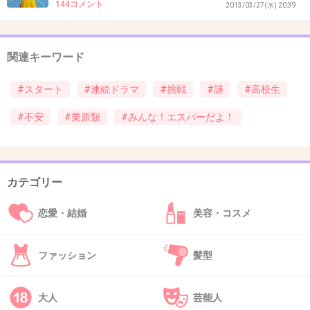
なんか、似合っているけど演技はきちんと出来るのかな。
144コメント
2013/03/27(水) 20:39
+0
-1
関連キーワード
40. 匿名
2013/03/27(水) 20:29:42
#スタート
#連続ドラマ
#挑戦
#謎
#高校生
まあ、謎だけど、こんな高校生はどこ探しても絶対に無い
#不安
#栗原類
#みんな！エスパーだよ！
+2
-0
カテゴリー
41. 匿名
2013/03/27(水) 20:29:42
この人は生理的に受け付けない
恋愛・結婚
美容・コスメ
ただの気持ち悪い男でしかないわ
+1
-3
ファッション
髪型
大人
芸能人