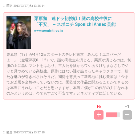
1. 匿名
2013/03/27(水) 13:26:14
栗原類 連ドラ初挑戦！謎の高校生役に
「不安」 ― スポニチ Sponichi Annex 芸能
www.sponichi.co.jp
栗原類（18）が4月12日スタートのテレビ東京「みんな！エスパーだ
よ！」（金曜深夜0・12）で、謎の高校生を演じる。栗原が演じるのは、制
服の上に黒いマントをはおり、主人公を陰からワケありげなまなざしでジ
ッと見つめている高校生。原作にはない謎が詰まったキャラクターで、新
たな魅力が引き出されそうだ。期待を背負って新境地に挑む栗原は「今ま
でお芝居を全然やっていないのに、園監督の作品に関わることができるの
は本当にうれしいことだと思いますが、本当に僕がこの作品の力になれる
のかというのは、今でもすごく不安です」とネガティブに話している。
+5
-1
2. 匿名
2013/03/27(水) 13:27:18