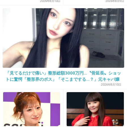
い」と…「まずいなら食べな
2026年8月10日
2026年8月9日
くていい。今後は自分で食事
モデルの写真の角度によってはイケメンだと思
を用意しなさい。お金は渡
うけど
す」と言った話が議論に
正直動画、正面の写真をみてイケメンと思った
事が無い…
そして、顔が長すぎて馬に見える
ごめんなさい…
+13
-2
「見てるだけで痛い」整形総額3000万円…〝骨延長〟ショッ
トに驚愕「整形界のボス」「そこまでする…？」元キャバ嬢
まおちゃる
2026年8月10日
31. 匿名
2013/03/27(水) 14:21:03
すごく見たい！けどテレ東か・・・。地方だから見れない
かも。
+2
-2