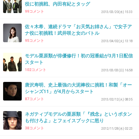
役に初挑戦、内田有紀とタッグ
じっと見てるだけでいいなら類くんでもOK!ｗｗ
99コメント
2013/03/20(水) 15:33
+2
-0
佐々木希、連続ドラマ「お天気お姉さん」で女子ア
ナ役に初挑戦！武井咲と女のバトル
95コメント
2013/04/02(火) 13:18
35. 匿名
2013/03/27(水) 19:31:55
類君ってさ
モデル栗原類が俳優修行！初の冠番組が3月1日配信
18歳ってことはこの３月に高校卒業したばっかだよね？
スタート
老けてない？
102コメント
2013/03/03(日) 16:58
+1
-1
唐沢寿明、史上最強の大泥棒役に挑戦！和製「オー
シャンズ11」が4月からスタート
87コメント
2013/02/12(火) 08:35
36. 匿名
2013/03/27(水) 19:40:50
ネガティブモデルの栗原類「『残念』というボタン
嫌い
も付けろよ」とフェイスブックに怒り
気持ち悪い
38コメント
2012/11/28(水) 02:23
イケメンじゃない