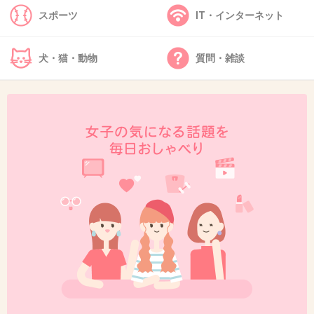
スポーツ
IT・インターネット
45. 匿名
2013/03/27(水) 20:48:11
犬・猫・動物
質問・雑談
役柄は、彼にはピッタリな感じもします。
栗原類さんは、黒いオーラが舞っている感じで、
個人的には、お近づきにはなりたくないタイプです。
+0
-1
46. 匿名
2013/03/27(水) 20:57:37
謎の高校生役なんてぴったりじゃんｗ
テレ東だからリアルタイムで見られないのが残念・・・
+1
-0
47. 匿名
2013/03/27(水) 21:20:58