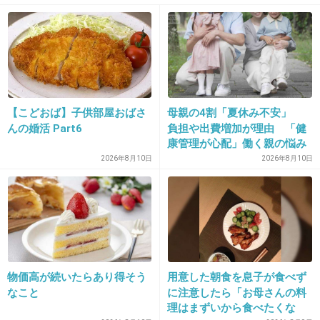
+4
-5
28. 匿名
2013/03/27(水) 13:56:29
お芝居未経験で、いきなりの連ドラ出演は不安でしょう
【こどおば】子供部屋おばさ
母親の4割「夏休み不安」
ね･･･
んの婚活 Part6
負担や出費増加が理由 「健
康管理が心配」働く親の悩み
+5
-2
も
2026年8月10日
2026年8月10日
29. 匿名
2013/03/27(水) 13:59:42
栗原類が主役じゃないのか
+4
-1
物価高が続いたらあり得そう
用意した朝食を息子が食べず
なこと
に注意したら「お母さんの料
理はまずいから食べたくな
30. 匿名
2013/03/27(水) 14:00:12