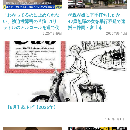
13. 匿名
2013/03/27(水) 13:30:09
又吉と見た目が被ってる
「わかってるのに止められな
母親が娘に平手打ちしたか
い」強迫性障害の苦悩…1リ
47歳無職の女を暴行容疑で逮
ットルのアルコールを週で使
捕＝静岡・富士市
い切る当事者「生きてるのが
2026年8月9日
2026年8月10日
+19
-3
辛いと思うこともある」
14. 匿名
2013/03/27(水) 13:30:41
確かに神秘的な力持ってそうなイメージｗ
峯岸みなみの「火遊び」的中の栗原類 、占
い師としてのオファー殺到
girlschannel.net
「悪魔のカードは火遊びを表すんです。今月（１月）中に火遊びする･･･ １
【8月】株トピ【2026年】
月20日放送の『笑っていいとも！ 増刊号』（フジテレビ系）で、ＡＫＢ
48の峯岸みなみ（20）をタロットで占った栗原類（18）。その“予言”どお
り、峯岸とＥＸＩＬＥの弟分・GENERATIONSの白濱亜嵐（19）との“お泊
2026年8月1日
り愛”が一部で報じられた。 峯岸は直後に動画サイトを通じ、自ら丸坊主姿
で涙の謝罪。そのため栗原の占いが「ズバリ当たった！」と、大きな話題