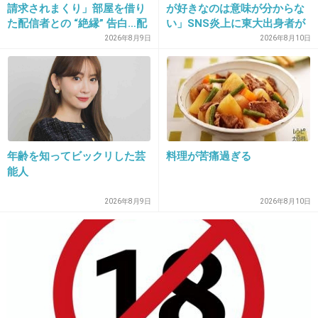
19. 匿名
2013/03/27(水) 13:31:36
請求されまくり」部屋を借り
が好きなのは意味が分からな
た配信者との “絶縁” 告白…配
い」SNS炎上に東大出身者が
エスパーっていうか、魔法使いみたい
信者側は「逃げられた」荷物
反応。「高学歴＝地頭もい
2026年8月9日
2026年8月10日
+7
-1
放置に怒り心頭
い」という認識が間違ってい
るワケ
20. 匿名
2013/03/27(水) 13:32:05
ろう人形みたいで怖いなｗ
年齢を知ってビックリした芸
料理が苦痛過ぎる
能人
+10
-2
2026年8月9日
2026年8月10日
21. 匿名
2013/03/27(水) 13:32:18
普通に面白そうだね、このドラマ
+21
-3