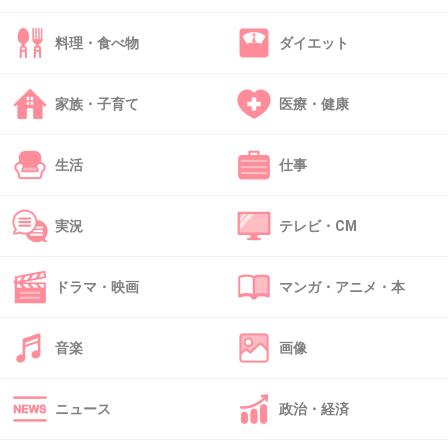
42. 匿名
2013/03/27(水) 20:43:22
そんなに演技力が求められるような枠のドラマじゃないの
料理・食べ物
ダイエット
が救い
+0
-2
家族・子育て
医療・健康
生活
仕事
43. 匿名
2013/03/27(水) 20:45:34
テレビ東京でやるのか、地方だから見れないわ。
実況
テレビ・CM
+0
-0
ドラマ・映画
マンガ・アニメ・本
44. 匿名
2013/03/27(水) 20:47:12
音楽
画像
ちょっと見てみたいｗあんまり役作りしなくて済みそうで
いいね
ニュース
政治・経済
+1
-0