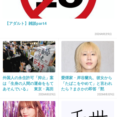
22. 匿名
2013/03/27(水) 13:32:22
原作、下ネタ多いんじゃないの？
【アダルト】雑談part4
+9
-0
2026年8月9日
23. 匿名
2013/03/27(水) 13:32:44
面白そうｗｗｗ
+10
-2
外国人の永住許可「抑止」案
愛煙家・岸谷蘭丸、彼女から
は「生身の人間の運命をもて
「たばこをやめて」と言われ
あそんでいる」 東京・高田
たら？まさかの即答「黙
馬場で反対アピール
れ！」
24. 匿名
2013/03/27(水) 13:32:57
2026年8月9日
2026年8月9日
エスパー伊東も出してあげればいいのにｗ