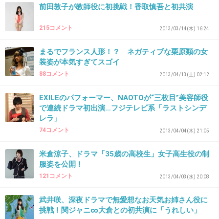
+2
-5
前田敦子が教師役に初挑戦！香取慎吾と初共演
215コメント
2013/03/14(木) 16:24
37. 匿名
2013/03/27(水) 19:54:01
まるでフランス人形！？ ネガティブな栗原類の女
キャラが強すぎるのかなぁ
装姿が本気すぎてスゴイ
この子は飽きてきたわ
88コメント
2013/04/13(土) 02:12
+3
-1
EXILEのパフォーマー、NAOTOが“三枚目”美容師役
で連続ドラマ初出演…フジテレビ系「ラストシンデ
レラ」
74コメント
38. 匿名
2013/03/27(水) 20:03:06
2013/04/04(木) 21:05
結構ハマり役っぽいねｗちょっと見てみたいかも
米倉涼子、ドラマ「35歳の高校生」女子高生役の制
服姿を公開！
+3
-0
121コメント
2013/04/03(水) 20:08
武井咲、深夜ドラマで無愛想なお天気お姉さん役に
39. 匿名
2013/03/27(水) 20:07:46
挑戦！関ジャニ∞大倉との初共演に「うれしい」