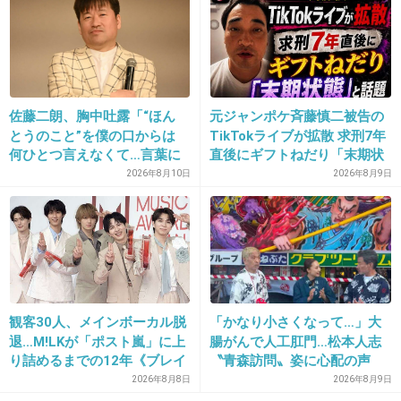
になっている。
+14
-1
佐藤二朗、胸中吐露「“ほん
元ジャンポケ斉藤慎二被告の
15. 匿名
2013/03/27(水) 13:30:41
とうのこと”を僕の口からは
TikTokライブが拡散 求刑7年
役ぴったりじゃんw
何ひとつ言えなくて…言葉に
直後にギフトねだり「末期状
できぬ悔しさ」
態」と話題
2026年8月10日
2026年8月9日
+17
-2
観客30人、メインボーカル脱
「かなり小さくなって…」大
退…M!LKが「ポスト嵐」に上
腸がんで人工肛門…松本人志
り詰めるまでの12年《ブレイ
〝青森訪問〟姿に心配の声
ク秘話》
続々「脂肪のない感じが痛ま
2026年8月8日
2026年8月9日
16. 匿名
2013/03/27(水) 13:30:57
しい」「無理せずに」