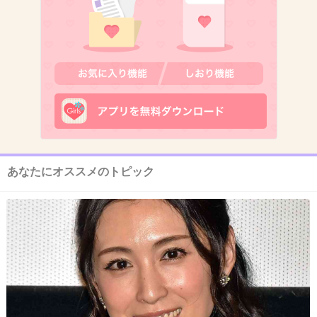
8. 匿名
2013/03/27(水) 13:28:47
最近あまり見かけなくなった
+9
-1
9. 匿名
2013/03/27(水) 13:28:53
旬の人を使えば何でも有りって思ってるから
あなたにオススメのトピック
視聴率とれないんだよ
+11
-2
10. 匿名
2013/03/27(水) 13:29:15
まだ人気あったの？
+5
-2