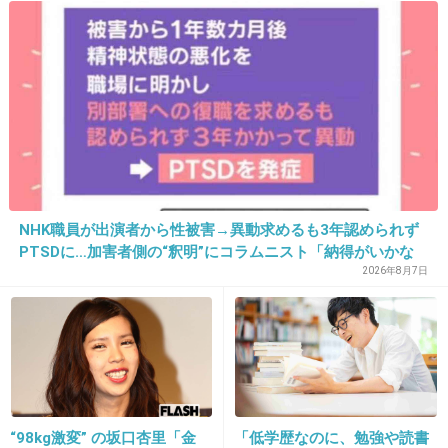
この人、ネガティブすぎて苦手。
+8
-3
17. 匿名
2013/03/27(水) 13:31:06
こういう不思議な役が似合いそう
+9
-2
NHK職員が出演者から性被害→異動求めるも3年認められず
PTSDに…加害者側の“釈明”にコラムニスト「納得がいかな
い」一方で組織体制の問題点も指摘
2026年8月7日
18. 匿名
2013/03/27(水) 13:31:23
素でやれそうじゃない？
+13
-1
“98kg激変” の坂口杏里「金
「低学歴なのに、勉強や読書