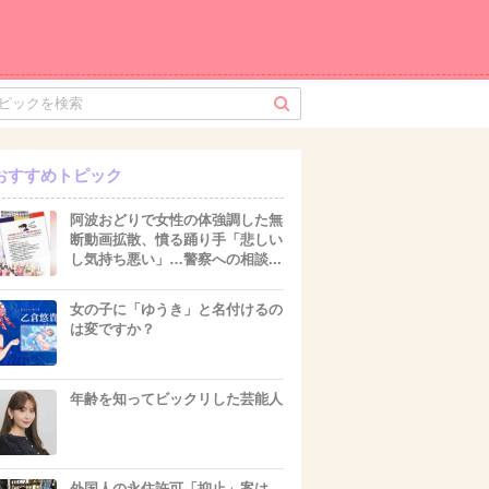
おすすめトピック
阿波おどりで女性の体強調した無
断動画拡散、憤る踊り手「悲しい
し気持ち悪い」…警察への相談...
女の子に「ゆうき」と名付けるの
は変ですか？
年齢を知ってビックリした芸能人
外国人の永住許可「抑止」案は