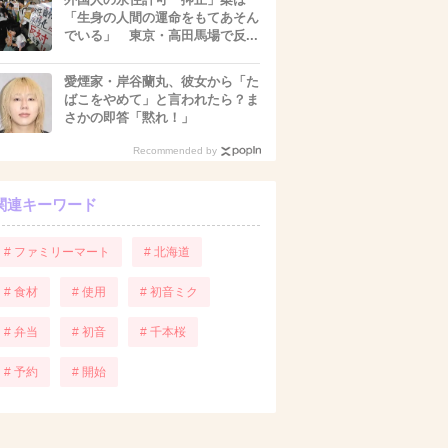
「生身の人間の運命をもてあそん
でいる」 東京・高田馬場で反...
愛煙家・岸谷蘭丸、彼女から「た
ばこをやめて」と言われたら？ま
さかの即答「黙れ！」
Recommended by
関連キーワード
# ファミリーマート
# 北海道
# 食材
# 使用
# 初音ミク
# 弁当
# 初音
# 千本桜
# 予約
# 開始