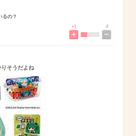
いるの？
+1
-2
かりそうだよね