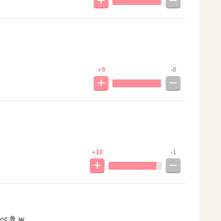
+9
-0
+10
-1
るべきｗ