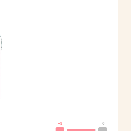
+9
-0