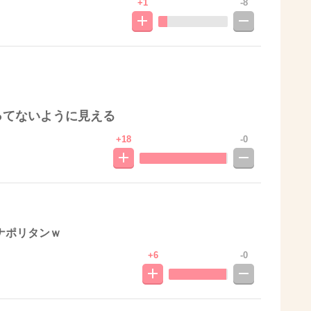
+1
-8
ってないように見える
+18
-0
ナポリタンｗ
+6
-0