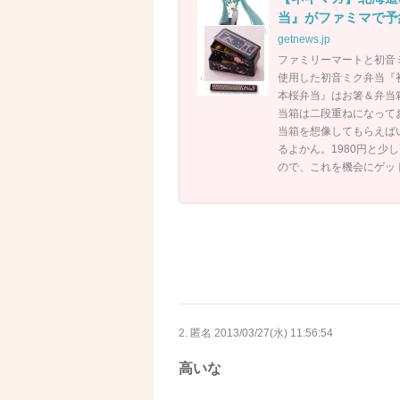
当』がファミマで予
getnews.jp
ファミリーマートと初音
使用した初音ミク弁当『
本桜弁当』はお箸＆弁当
当箱は二段重ねになって
当箱を想像してもらえば
るよかん。1980円と
ので、これを機会にゲッ
2. 匿名
2013/03/27(水) 11:56:54
高いな