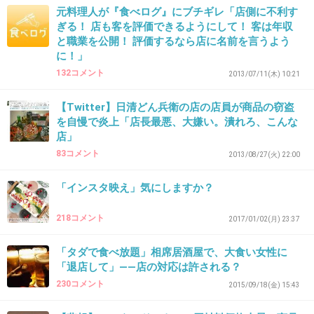
って必死過ぎて草
元料理人が『食べログ』にブチギレ「店側に不利す
ぎる！ 店も客を評価できるようにして！ 客は年収
と職業を公開！ 評価するなら店に名前を言うよう
いいカモだよ。
に！」
132コメント
2013/07/11(木) 10:21
+337
-4
【Twitter】日清どん兵衛の店の店員が商品の窃盗
を自慢で炎上「店長最悪、大嫌い。潰れろ、こんな
店」
42. 匿名
2017/08/02(水) 18:38:34
83コメント
2013/08/27(火) 22:00
店の宣伝にはなるけどね～。
ま、写真とともち、なんてコメントいれてるかにもよるけど。
「インスタ映え」気にしますか？
+3
-72
218コメント
2017/01/02(月) 23:37
「タダで食べ放題」相席居酒屋で、大食い女性に
43. 匿名
2017/08/02(水) 18:38:39
「退店して」――店の対応は許される？
>>29
230コメント
2015/09/18(金) 15:43
商品を買っておいて食べずに捨てられるくらい