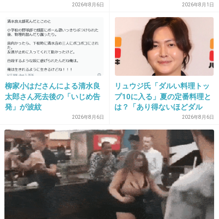
23. 匿名
2017/08/02(水) 18:34:13
2026年8月6日
2026年8月1日
他のお客様に迷惑。
+253
-4
24. 匿名
2017/08/02(水) 18:34:24
柳家小はださんによる清水良
リュウジ氏「ダルい料理トッ
太郎さん死去後の「いじめ告
プ10に入る」夏の定番料理と
本気で早くインスタ文化廃れてほしい
発」が波紋
は？「あり得ないほどダル
い」
2026年8月6日
+709
2026年8月6日
-6
25. 匿名
2017/08/02(水) 18:34:33
ガルちゃんってインスタ批判したい人ばかりですよね。私はインスタユーザー
だから批判されるとちょっと不愉快。結局ここで批判してる人はインスタです
ら繋がれる友達が居ないからインスタやらないだけだよね笑？核心突いちゃっ
た笑？あとはブサイクな顔面を世に出せないって事でしょ？
+24
-363