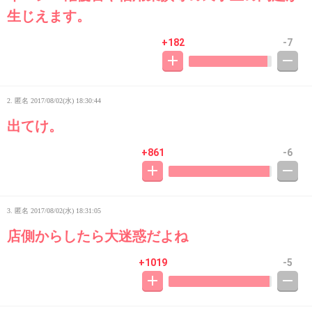
生じえます。
+182
-7
2. 匿名
2017/08/02(水) 18:30:44
出てけ。
+861
-6
3. 匿名
2017/08/02(水) 18:31:05
店側からしたら大迷惑だよね
+1019
-5