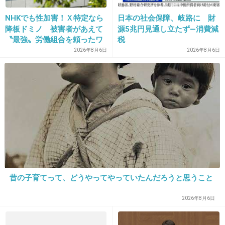
NHKでも性加害！Ｘ特定なら
日本の社会保障、岐路に 財
降板ドミノ 被害者があえて
源5兆円見通し立たず―消費減
28. 匿名
2017/08/02(水) 18:34:59
〝最強〟労働組合を頼ったワ
税
ケ
2026年8月6日
2026年8月6日
インスタ蠅が群がる…
+203
-5
29. 匿名
2017/08/02(水) 18:35:44
でもインスタやネットで話題になったらお店は繁盛するじゃん
例え写真を撮るだけの客が居たとしても話題になれば客足は増えるよね
客が勝手に宣伝してくれるんだから最高じゃない？
別に他の客に迷惑かけるとか損害が生じるとかじゃなければいいんじゃない
+8
-171
昔の子育てって、どうやってやっていたんだろうと思うこと
2026年8月6日
30. 匿名
2017/08/02(水) 18:35:57