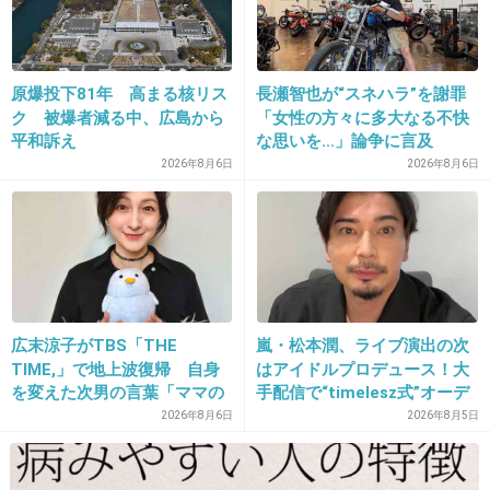
18. 匿名
2017/08/02(水) 18:32:58
インスタ映えって…。
そんなことで見栄はってどうするの？
原爆投下81年 高まる核リス
長瀬智也が“スネハラ”を謝罪
ク 被爆者減る中、広島から
「女性の方々に多大なる不快
+608
-3
平和訴え
な思いを…」論争に言及
2026年8月6日
2026年8月6日
19. 匿名
2017/08/02(水) 18:33:34
宣伝にはならないのかな？
+15
-75
広末涼子がTBS「THE
嵐・松本潤、ライブ演出の次
TIME,」で地上波復帰 自身
はアイドルプロデュース！大
20. 匿名
2017/08/02(水) 18:33:49
を変えた次男の言葉「ママの
手配信で“timelesz式”オーデ
マイナス付けてるのは図星の奴かww
ファンの人なら、知りたいん
ィション番組が進行中か
2026年8月6日
2026年8月5日
じゃないか」
+337
-15