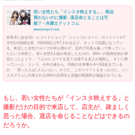
若い女性たち「インスタ映えする」、商品
買わないのに撮影…退店命じることは可
能？ - 弁護士ドットコム
www.bengo4.com
奈良市にあるCD・レコードショップ「ジャンゴレコード」のツイートが7
月9日の投稿以来、5000回以上RTされるなど、ネットで話題になってい
る。来店した女性グループが何も買わず、店内で写真を撮って帰っていっ
たという内容だ。 若い女性3人組が来店したものの、SNSへの投稿目的の来
店だったようで、「1人がレコードを見てる様子を友人が撮影し、すぐに帰
っていった」という。今年の春から、同様の出来事が4〜5回起きている
が、「買った人は1人もいない」そうだ。 このツイートをきっかけに、イン
スタグラムに代表されるSNSの活用法と店舗の関係性が議論されている。
もし、若い女性たちが「インスタ映えする」と
撮影だけの目的で来店して、店主が、疎ましく
思った場合、退店を命じることなどはできるの
だろうか。