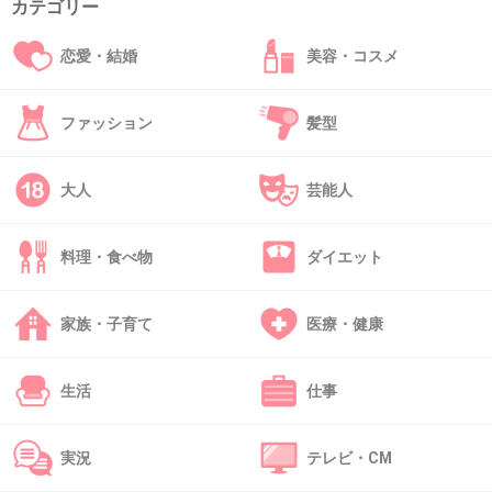
カテゴリー
単にモラルの問題はもちろん、痴漢撮影として
恋愛・結婚
美容・コスメ
店側が怪しまなければならなくなる
何らかの理由があって撮影したいなら店の許可
ファッション
髪型
を取るのが常識
+257
-4
大人
芸能人
料理・食べ物
ダイエット
46. 匿名
2017/08/02(水) 18:39:06
どんなにお洒落な場所に行こうが、どんなに可
家族・子育て
医療・健康
愛い写真が撮れようが、ただの一般人に興味は
ありません。自己満なら迷惑かけずにやってく
生活
仕事
れ。
+230
-3
実況
テレビ・CM