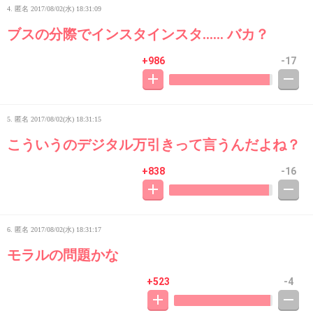
4. 匿名
2017/08/02(水) 18:31:09
ブスの分際でインスタインスタ…… バカ？
+986
-17
5. 匿名
2017/08/02(水) 18:31:15
こういうのデジタル万引きって言うんだよね？
+838
-16
6. 匿名
2017/08/02(水) 18:31:17
モラルの問題かな
+523
-4