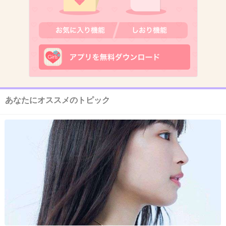
12. 匿名
2017/08/02(水) 18:32:02
雑貨屋で働いてたとき、ハロウィン前とか猫耳
とかのおもしろ系のカチューシャとか置いてて
買わないのにそれで写真撮って遊ぶ学生たち増
えて、それはお店の通達で注意していいことに
なってた。
あなたにオススメのトピック
邪魔だし商品ボロボロになるしね
+796
-5
13. 匿名
2017/08/02(水) 18:32:38
こういう奴等は追い出していいでしょ！
邪魔でしかない！！
+386
-5