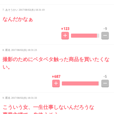
7. あそうかい
2017/08/02(水) 18:31:19
なんだかなぁ
+123
-9
8. 匿名
2017/08/02(水) 18:31:23
撮影のためにベタベタ触った商品を買いたくな
い。
+687
-5
9. 匿名
2017/08/02(水) 18:31:33
こういう女、一生仕事しないんだろうな