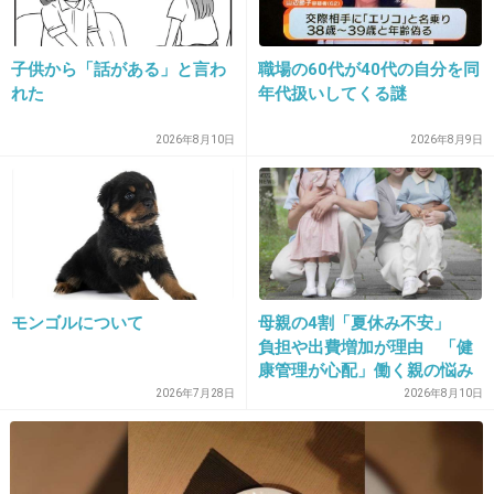
真実を伝える事が先じゃないの？
子供から「話がある」と言わ
職場の60代が40代の自分を同
れた
年代扱いしてくる謎
+18
-3
2026年8月10日
2026年8月9日
24. あ
2013/03/21(木) 10:28:54
税金納めなよ！大人でしょ!
+16
-2
モンゴルについて
母親の4割「夏休み不安」
負担や出費増加が理由 「健
康管理が心配」働く親の悩み
25. 匿名
2013/03/21(木) 10:29:01
も
2026年7月28日
2026年8月10日
結局、義援金はどこへ消えたのか・・・・・・
+24
-2