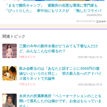
31. 匿名
2013/03/21(木) 10:30:39
「まるで難民キャンプ」 避難所の劣悪な環境に専門家も
「びっくりした」 車中泊にもリスクが 「熱したフライパ
どや顔で語ってる姿が想像できるｗ
ンに飛び込むようなもの」
2026年8月9日
Recommended by
+17
-5
関連トピック
三愛の今年の新作水着がどうみても下着なんだけ
ど、みんなこんなの着るの？
32. 匿名
2013/03/21(木) 10:30:42
146コメント
2013/03/14(木) 13:12
GACKTは今後、教育活動に力を入れていこうとしてるの？
+6
-0
飲み会断るのは「あなたと話すことに3000円の価
値ないというのと同じ」 明大新入生へのアドバイ
ス巡りネットで大論争
173コメント
2013/05/09(木) 19:14
33. 匿名
2013/03/21(木) 10:34:22
震災の義援金を先頭たってやってたけど、なんか信用でき
永井大の所属事務所「ペニーオークションのことを
なくて、サンドイッチマンの東北魂に募金した。自分がし
聞いて落札したのは確かです。お金はもらっていま
せん」
た数少ない正しい行動の一つ