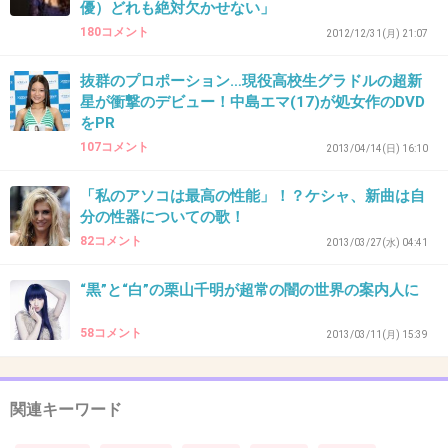
優）どれも絶対欠かせない」
35. 匿名
2013/03/21(木) 10:46:46
180コメント
2012/12/31(月) 21:07
義援金って一体どうなったんだろうね
はっきりして欲しいなぁ
抜群のプロポーション…現役高校生グラドルの超新
+7
-2
星が衝撃のデビュー！中島エマ(17)が処女作のDVD
をPR
107コメント
2013/04/14(日) 16:10
36. 匿名
2013/03/21(木) 10:48:03
「私のアソコは最高の性能」！？ケシャ、新曲は自
今の小学生ってガクト知ってるのかな？最近あんまりテレ
分の性器についての歌！
ビにもでないし…
82コメント
2013/03/27(水) 04:41
昔は格好良かったのにな…やっぱり整形すると崩れてくるし
だんだん方向性見失ってる気がするｗｗ
“黒”と“白”の栗山千明が超常の闇の世界の案内人に
+7
-2
58コメント
2013/03/11(月) 15:39
関連キーワード
37. 匿名
2013/03/21(木) 12:47:54
受け売りですやん