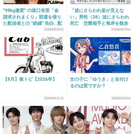
“98kg激変” の坂口杏里「金
「波にさらわれ姿が見えな
請求されまくり」部屋を借り
い」男性（38）波にさらわれ
13. 匿名
2013/03/21(木) 10:27:02
た配信者との “絶縁” 告白…配
死亡 交際相手と海岸を散歩
GACKTからは教わる事はなさそうなんですが。
信者側は「逃げられた」荷物
中 当時は波浪注意報 千葉・
2026年8月9日
2026年8月9日
放置に怒り心頭
いすみ市
お金と整形以外･･･
+25
-6
【8月】株トピ【2026年】
女の子に「ゆうき」と名付け
るのは変ですか？
14. 匿名
2013/03/21(木) 10:27:07
絶対に学校に招いちゃいけないタイプなのに、
2026年8月1日
2026年8月9日
どこかの高校の卒業式にも呼ばれてたよねｗ
卒業式に「GACKT」が来た!!!!
girlschannel.net
卒業式にGacktきた！！ もーびっくりして 涙引っ込んだ！！