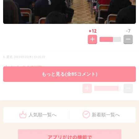
+12
-7
8. 匿名
2013/03/21(木) 10:26:19
上からGACKT
もっと見る(全85コメント)
+39
-3
9. 匿名
2013/03/21(木) 10:26:19
人気順一覧へ
新着順一覧へ
Gacktさんは、サプライズがお好きですね
+6
-1