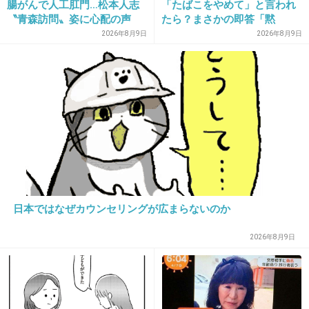
腸がんで人工肛門…松本人志
「たばこをやめて」と言われ
〝青森訪問〟姿に心配の声
たら？まさかの即答「黙
21. 匿名
2013/03/21(木) 10:28:20
続々「脂肪のない感じが痛ま
れ！」
2026年8月9日
2026年8月9日
>「夢のない人間は未来を歩いていけないん
しい」「無理せずに」
だ」
何様だよｗｗｗ
+23
-2
22. 匿名
2013/03/21(木) 10:28:30
日本ではなぜカウンセリングが広まらないのか
色々な疑惑のある人物を何故呼んだ（苦笑）
+11
-2
2026年8月9日
23. 匿名
2013/03/21(木) 10:28:43