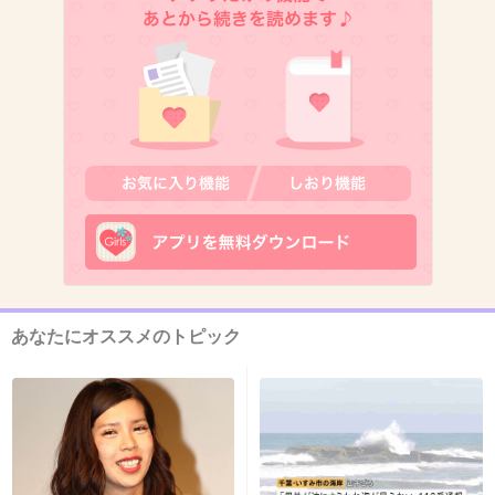
10. 匿名
2013/03/21(木) 10:26:30
整形してるくせに何語ってんのｗ
+26
-12
11. 匿名
2013/03/21(木) 10:26:41
マルサになりたい！と言う生徒がいたらいいw
+24
-4
あなたにオススメのトピック
12. 匿名
2013/03/21(木) 10:27:00
Gackt知らない子も多いだろうね
+9
-4