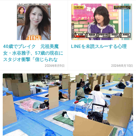
+6
-2
バ嬢まおちゃる
29. 匿名
2013/03/21(木) 10:30:07
この人いったい何なの？ウザい。
40歳でブレイク 元祖美魔
LINEを未読スルーする心理
+12
-4
女・水谷雅子、57歳の現在に
スタジオ衝撃「信じられな
い」「やっぱすごいね」
2026年8月9日
2026年8月10日
30. 匿名
2013/03/21(木) 10:30:11
心意気は大事だけど、思い込みだけで突っ走って周りに迷
惑をかけることもある事をお忘れなく
そして、言ってることは立派でもやってることはクズだと
人に教える資格はないよ？
+7
-3