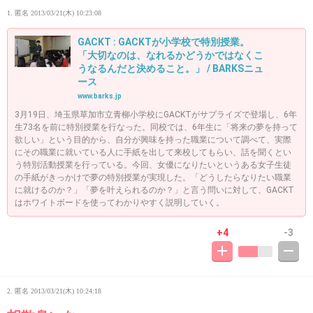
1. 匿名
2013/03/21(木) 10:23:08
GACKT : GACKTが小学校で特別授業。
「大切なのは、なれるかどうかではなくこ
うなるんだと決めること。」 / BARKSニュ
ース
www.barks.jp
3月19日、埼玉県草加市立青柳小学校にGACKTがサプライズで登場し、6年
生73名を前に特別授業を行なった。同校では、6年生に「将来の夢を持って
欲しい」という目的から、自分が興味を持った職業について調べて、実際
にその職業に就いている人に手紙を出して来校してもらい、話を聞くとい
う特別活動授業を行っている。今回、女優になりたいというある女子生徒
の手紙がきっかけで夢の特別授業が実現した。「どうしたらなりたい職業
に就けるのか？」「夢を叶えられるのか？」と言う問いに対して、GACKT
はホワイトボードを使ってわかりやすく説明していく。
+4
-3
2. 匿名
2013/03/21(木) 10:24:18