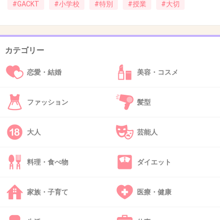
#GACKT
#小学校
#特別
#授業
#大切
+4
-1
カテゴリー
38. 匿名
2013/03/21(木) 12:51:04
ガクトは最近学校関連のニュースが続くね
恋愛・結婚
美容・コスメ
どこへ向かってるんだろうｗ
+1
-1
ファッション
髪型
大人
芸能人
39. 匿名
2013/03/21(木) 12:51:27
そんなに何回も学校へサプライズ訪問しなきゃいけないぐ
料理・食べ物
ダイエット
らいお金ないの？
+1
-1
家族・子育て
医療・健康