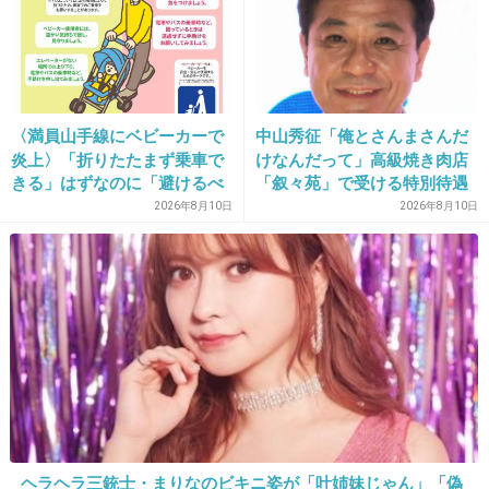
16. 匿名
2013/03/21(木) 10:27:42
GACKTって聞くと、どうしてもファールカップを連想して
しまうｗ
〈満員山手線にベビーカーで
中山秀征「俺とさんまさんだ
+8
-5
炎上〉「折りたたまず乗車で
けなんだって」高級焼き肉店
きる」はずなのに「避けるべ
「叙々苑」で受ける特別待遇
き」「みんなで守るもの」と
を告白
2026年8月10日
2026年8月10日
賛否…JR東日本が示した見解
17. 匿名
2013/03/21(木) 10:27:48
マルサになって脱税者を捕まえます！！(ｷﾘｯ）
って
言ってやってほしいｗｗｗ
+21
-2
18. 匿名
2013/03/21(木) 10:28:00
ヘラヘラ三銃士・まりなのビキニ姿が「叶姉妹じゃん」「偽