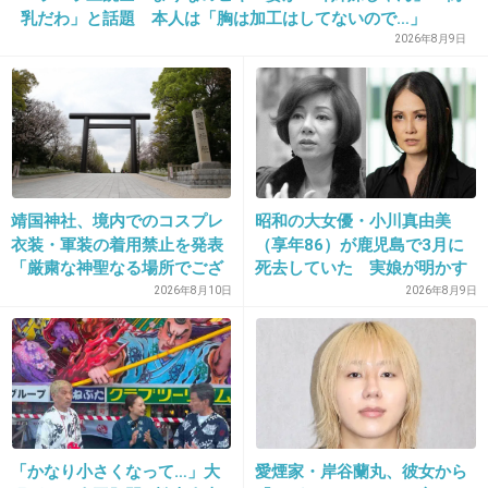
乳だわ」と話題 本人は「胸は加工はしてないので…」
こんな話されても小学生はぽかーんとしてるだろうね
2026年8月9日
+10
-3
19. 匿名
2013/03/21(木) 10:28:02
GACKTは何がしたくてどこに向かってるの？
靖国神社、境内でのコスプレ
昭和の大女優・小川真由美
+15
-2
衣装・軍装の着用禁止を発表
（享年86）が鹿児島で3月に
「厳粛な神聖なる場所でござ
死去していた 実娘が明かす
います」
「毒母」の素顔と空白の晩年
2026年8月10日
2026年8月9日
20. 匿名
2013/03/21(木) 10:28:18
小学生はGACKTのことどう思ってるのか気になる
悪夢ちゃんに出てた人ぐらいの認識かしら？
+5
-3
「かなり小さくなって…」大
愛煙家・岸谷蘭丸、彼女から