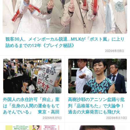
+24
-3
15. 匿名
2013/03/21(木) 10:27:23
観客30人、メインボーカル脱退…M!LKが「ポスト嵐」に上り
募金詐欺みたいなイメージが付き纏ってるから
詰めるまでの12年《ブレイク秘話》
2026年8月8日
なぁ
+18
-2
外国人の永住許可「抑止」案
高樹沙耶のアニソン盆踊り批
は「生身の人間の運命をもて
判「品格落ちた」で大論争！
あそんでいる」 東京・高田
過去の大麻発言にも飛び火
馬場で反対アピール
2026年8月9日
2026年8月10日