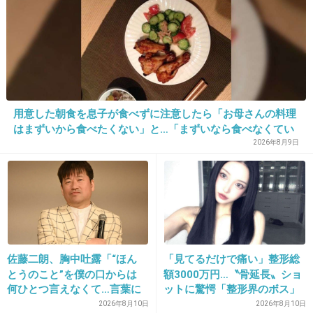
26. 匿名
2013/03/21(木) 10:29:13
ガクト呼ぶって誰得ｗ
+12
-2
用意した朝食を息子が食べずに注意したら「お母さんの料理
はまずいから食べたくない」と…「まずいなら食べなくてい
27. 匿名
2013/03/21(木) 10:29:25
い。今後は自分で食事を用意しなさい。お金は渡す」と言っ
2026年8月9日
た話が議論に
こんな黒い噂ある人、普通呼ばないよね
+18
-4
28. 匿名
2013/03/21(木) 10:29:38
佐藤二朗、胸中吐露「“ほん
「見てるだけで痛い」整形総
とうのこと”を僕の口からは
額3000万円…〝骨延長〟ショ
何ひとつ言えなくて…言葉に
ットに驚愕「整形界のボス」
子供達に悪影響なければいいけど…
できぬ悔しさ」
「そこまでする…？」元キャ
2026年8月10日
2026年8月10日