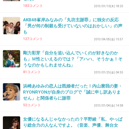
183コメント
2013/01/10(木) 18:25
+9
-2
AKB48峯岸みなみの「丸坊主謝罪」に独女の反応
「男が何の制裁も受けていないのはおかしい」の声
も
34. 匿名
2013/03/21(木) 10:35:51
127コメント
2013/04/05(金) 15:57
＞その後の質問コーナーも含め当初45分の予定
だった授業は90分にもおよび…
剛力彩芽「自分を追い込んでいくのが好きなのか
も」Ｍ性といえるのでは？「アハハ、そうかぁ！そ
うなのかもしれませんね」
大物ぶって時間になればパッと終えてしまいそ
81コメント
2013/01/25(金) 04:55
うなイメージを持っていたけど、73人の子供た
浜崎あゆみの恋人は既婚者だった！内山麿我の妻・
ちのために丁寧な対応をしたことは偉いと思う
RYONRYONが自身のブログで「誠に申し訳ありま
な～
せん」と関係者らに謝罪
52コメント
2013/01/04(金) 14:58
+23
-5
女優になるんじゃなかったの？平野綾「私、やっぱ
り総合力の人なんですよ。（音楽、声優、舞台女