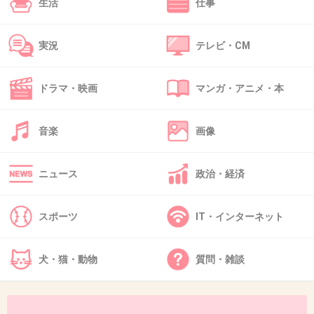
生活
仕事
40. 匿名
2013/03/21(木) 15:40:41
ごもっともなことを教えてるんだろうけど、落目で迷走し
実況
テレビ・CM
てる人がいってもなぁ…
ぜっせい気に入ったら、本当に子どもたちも感動だったん
だろうに
ドラマ・映画
マンガ・アニメ・本
+2
-2
音楽
画像
41. 匿名
2013/03/21(木) 18:25:21
ニュース
政治・経済
違うでしょ！！
スポーツ
IT・インターネット
大切なのはどうやって募金を集めて、うまく私用に使う
か？でしょ！！
犬・猫・動物
質問・雑談
+2
-2