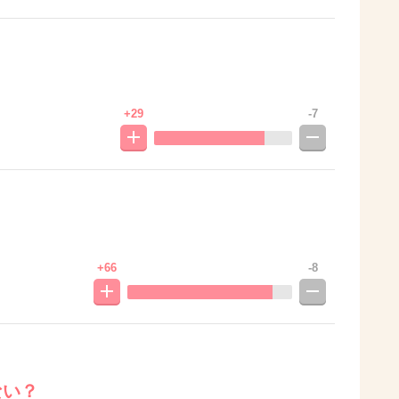
+29
-7
+66
-8
ない？