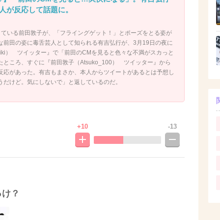
人が反応して話題に。
している前田敦子が、「フライングゲット！」とポーズをとる姿が
な前田の姿に毒舌芸人として知られる有吉弘行が、3月19日の夜に
ihiroiki） ツイッター』で「前田のCMを見ると色々な不満がスカっと
ところ、すぐに『前田敦子（Atsuko_100） ツイッター』から
反応があった。有吉もまさか、本人からツイートがあるとは予想し
うだけど。気にしないで」と返しているのだ。
+10
-13
っけ？