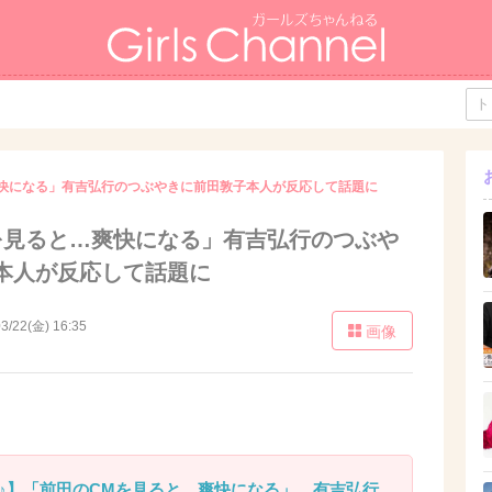
快になる」有吉弘行のつぶやきに前田敦子本人が反応して話題に
を見ると…爽快になる」有吉弘行のつぶや
本人が反応して話題に
3/22(金) 16:35
画像
♪】「前田のCMを見ると…爽快になる」。有吉弘行