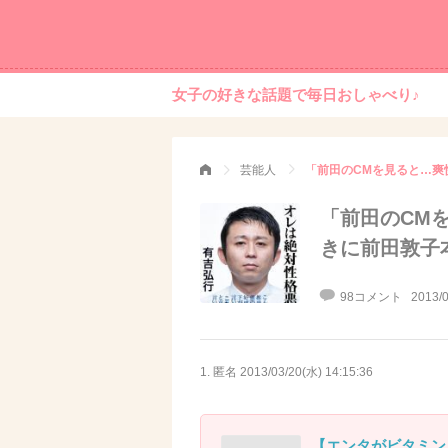
女子の好きな話題で毎日おしゃべり♪
芸能人
「前田のCMを見ると…爽
「前田のCM
きに前田敦子
98コメント
2013/0
1. 匿名
2013/03/20(水) 14:15:36
【エンタがビタミン