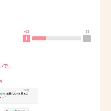
+28
-73
いで」
ｗ