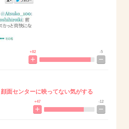
+82
-5
り顔面センターに映ってない気がする
+47
-12