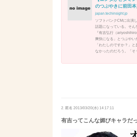
のつぶやきに前田本
japan.techinsight.jp
ソフトバンクCMに出演
話題になっている。そん
『有吉弘行（ariyosh
爽快になる」とつぶやいた
「わたしのですか？」と
なかったのだろう。「そ
2. 匿名
2013/03/20(水) 14:17:11
有吉ってこんな媚びキャラだ