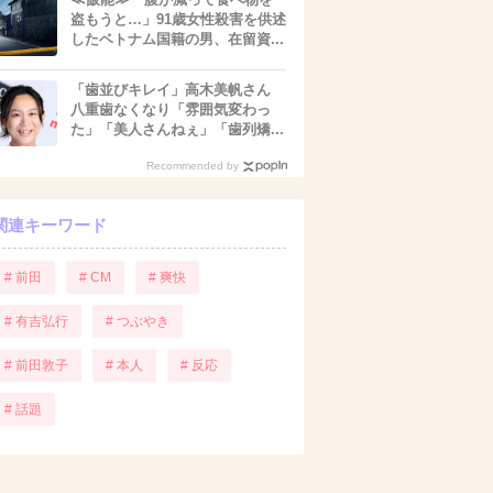
盗もうと…」91歳女性殺害を供述
したベトナム国籍の男、在留資...
「歯並びキレイ」高木美帆さん
八重歯なくなり「雰囲気変わっ
た」「美人さんねぇ」「歯列矯...
Recommended by
関連キーワード
# 前田
# CM
# 爽快
# 有吉弘行
# つぶやき
# 前田敦子
# 本人
# 反応
# 話題