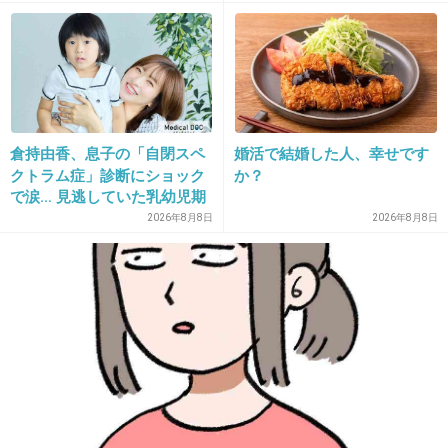
前半にくらべ後半のまとめ方がお粗末。
見終わってがっかりした。
松田龍平が生かしきれてない。
唯一、高嶋政伸の怪演が良かった。
+21
-31
倉持由香、息子の「自閉スペ
婚活で結婚した人、幸せです
クトラム症」診断にショック
か？
14. 匿名
2012/12/02(日) 22:19:23
で涙… 見逃していた乳幼児期
「探偵はBARにいる」
のサインとは
2026年8月8日
2026年8月8日
人気があるみたいだから、自分が見る前に
期待しすぎただけかもしれないが。
(来年、２も公開されるようですし)
内容が安っぽい。
前半にくらべ後半のまとめ方がお粗末。
見終わってがっかりした。
松田龍平が生かしきれてない。
唯一、高嶋政伸の怪演が良かった。
+9
-20