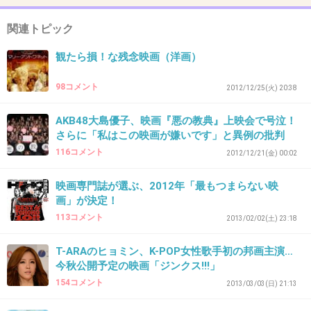
+4
-2
関連トピック
観たら損！な残念映画（洋画）
30. 匿名
2012/12/02(日) 23:13:22
98コメント
2012/12/25(火) 20:38
ただ君を愛してる、だったかな。宮崎あおいの出てる映画
は全部つまんない。なんで実力俳優カテゴライズされてる
AKB48大島優子、映画『悪の教典』上映会で号泣！
のか謎です。
さらに「私はこの映画が嫌いです」と異例の批判
116コメント
+39
-40
2012/12/21(金) 00:02
映画専門誌が選ぶ、2012年「最もつまらない映
画」が決定！
31. 匿名
2012/12/02(日) 23:13:28
ID:NNpEeZCA9d
113コメント
2013/02/02(土) 23:18
陰陽師2
T-ARAのヒョミン、K-POP女性歌手初の邦画主演…
今秋公開予定の映画「ジンクス!!!」
１が面白かったから凄い期待してたんだけど…
154コメント
市原隼人の最初のセリフのあまりの、
2013/03/03(日) 21:13
下手さにズッコけた。