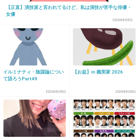
【正直】演技派と言われてるけど、私は演技が苦手な俳優・
15. 匿名
2012/12/02(日) 22:20:22
女優
呪怨
2026年8月8日
+12
-8
イルミナティ・陰謀論につい
【お盆】in 義実家 2026
て語ろうPart49
2026年8月8日
2026年8月8日
16. 匿名
2012/12/02(日) 22:22:53
世界の中心で愛を叫ぶ
唯一映画館で寝た作品だわ。
これ以来邦画のラブロマンス系には期待してない