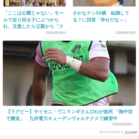
27. 匿名
2012/12/02(日) 23:05:17
「ここは公園じゃない」モー
さかなクン50歳 結婚して
踊るシリーズ
ルで走り回る子にぶつから
る？に回答「幸せだな～」
映画館でお金払ってみるものじゃない
れ、注意したら父親から「ク
ソババア」の暴言。「子ども
2026年8月8日
2026年8月8日
+34
-55
だから多めに見ろ」を強要し
てくる人物とは
28. 匿名
2012/12/02(日) 23:06:03
大抵の邦画はすぐにテレビでやるしね。
+30
-1
29. 匿名
2012/12/02(日) 23:06:44
【ラグビー】サイモニ・ヴニランギさん(26)が急死 「熱中症
で搬送」 九州電力キューデンヴォルテクスで練習中
252
2026年8月8日
シリアスなのに酷すぎて笑える
Recommended by
よく世に出そうと思ったな