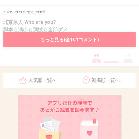
9. 匿名
2012/12/02(日) 22:14:58
北京原人 Who are you?
脚本も演出も演技も全部ダメ
とくに脚本は設定が破綻してるのに
もっと見る(全101コメント)
無視して話が進んだりしてありえないと思った
+9
-1
人気順一覧へ
新着順一覧へ
10. 匿名
2012/12/02(日) 22:16:12
北京原人 Who are you?ですね。緒形直人主演ですがおかし
なシーンが多々あり笑えます。
+5
-3
11. 匿名
2012/12/02(日) 22:16:12