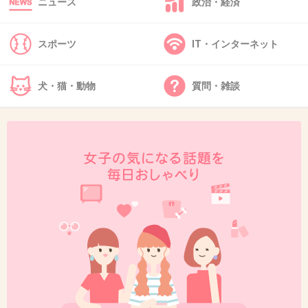
ニュース
政治・経済
37. 匿名
2012/12/03(月) 00:17:58
海猿シリーズと踊るシリーズとかCMで盛り上げすぎてハー
スポーツ
IT・インターネット
ドル上がって本編あんまり面白くなく感じる。
+22
-19
犬・猫・動物
質問・雑談
38. 匿名
2012/12/03(月) 01:03:05
プリンセストヨトミ
…で? って感じ 出演者メンバーでかなり期待
してた分 物凄くガッカリだった
+80
-9
39. 匿名
2012/12/03(月) 01:09:18