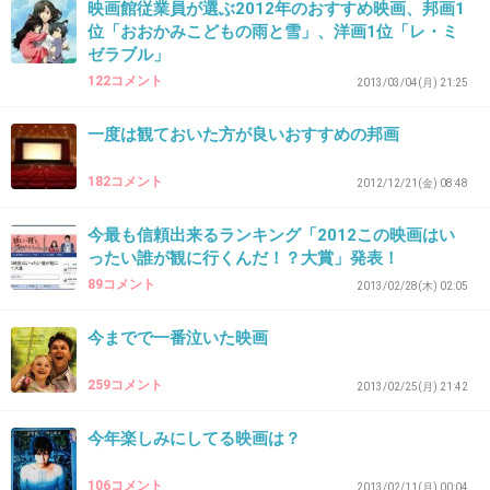
映画館従業員が選ぶ2012年のおすすめ映画、邦画1
まさかあの深田恭子が上手く見えるなんて!?
位「おおかみこどもの雨と雪」、洋画1位「レ・ミ
本当にビックリした。
ゼラブル」
+13
-6
122コメント
2013/03/04(月) 21:25
一度は観ておいた方が良いおすすめの邦画
32. 匿名
2012/12/02(日) 23:28:29
182コメント
2012/12/21(金) 08:48
ゲド戦記
今最も信頼出来るランキング「2012この映画はい
全く意味がわからない
ったい誰が観に行くんだ！？大賞」発表！
+88
-7
89コメント
2013/02/28(木) 02:05
今までで一番泣いた映画
33. 匿名
2012/12/02(日) 23:48:07
259コメント
2013/02/25(月) 21:42
ＮＡＮＡ
今年楽しみにしてる映画は？
漫画読んだこと無かったけど話題になってたの
で期待してただけにガッカリ。
106コメント
2013/02/11(月) 00:04