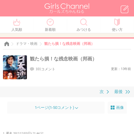
人気順
新着順
みつける
使い方
ドラマ・映画
観たら損！な残念映画（邦画）
観たら損！な残念映画（邦画）
101コメント
更新：13年前
次
最後
1ページ(1-50コメント)
画像
1. 匿名
2012/12/02(日) 21:44:52