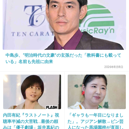
+28
-2
22. 匿名
2012/12/02(日) 22:51:21
恋空
中島歩、“明治時代の文豪”の玄孫だった「教科書にも載って
CSでやってたから観てみたけど、倫理観がめち
いる」名前も先祖に由来
ゃくちゃで引いた。
2026年8月8日
高校生が妊娠中絶するのに、なぜか純愛ストー
リー風な映画。
+102
-14
内田有紀『ラストノート』視
「ギャラも一年目になりまし
23. 匿名
2012/12/02(日) 22:57:47
聴率半減の大苦戦…最後の頼
た」。アジアン解散→ピン芸
みは「優子劇場」坂井真紀の
人になった馬場園梓が直面し