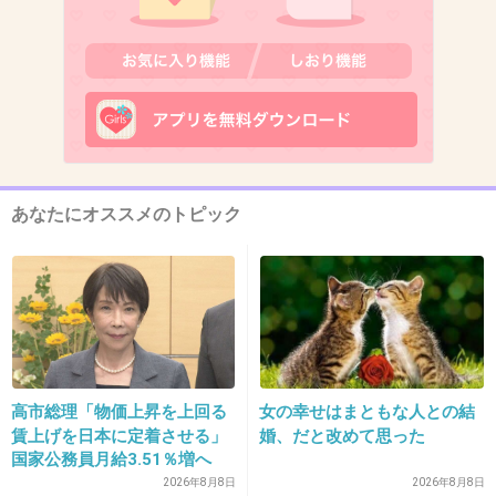
しんぼる
松本はもう映画作らない方がいい
+63
-5
12. 匿名
2012/12/02(日) 22:19:10
あなたにオススメのトピック
大日本人
+62
-10
13. 匿名
2012/12/02(日) 22:19:22
「探偵はBARにいる」
高市総理「物価上昇を上回る
女の幸せはまともな人との結
人気があるみたいだから、自分が見る前に
賃上げを日本に定着させる」
婚、だと改めて思った
期待しすぎただけかもしれないが。
国家公務員月給3.51％増へ
(来年、２も公開されるようですし)
人事院の勧告を受け
2026年8月8日
2026年8月8日
内容が安っぽい。