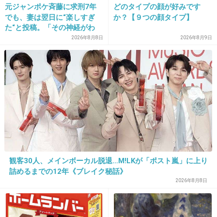
+28
-43
元ジャンポケ斉藤に求刑7年
どのタイプの顔が好みです
でも、妻は翌日に“楽しすぎ
か？【９つの顔タイプ】
た“と投稿。「その神経がわ
からん」と騒然
2026年8月8日
2026年8月9日
17. 匿名
2012/12/02(日) 22:23:47
>10
あれは本当に映画館で金払ってみた人に同情す
るよｗ
+10
-0
18. 匿名
2012/12/02(日) 22:29:55
観客30人、メインボーカル脱退…M!LKが「ポスト嵐」に上り
めがね
詰めるまでの12年《ブレイク秘話》
2026年8月8日
ガッカリ度MAX
+11
-6