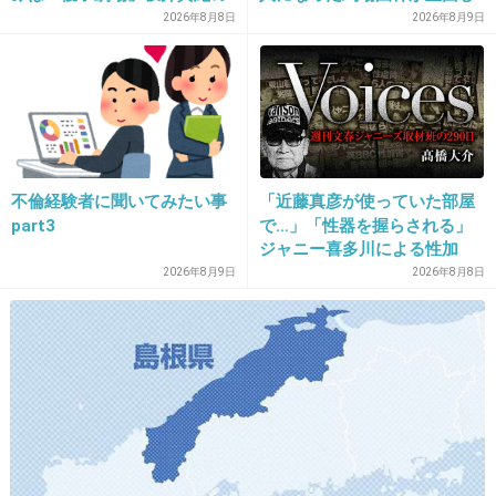
忍者ハットリ君…
“猟奇的演技” が救いの神にな
た現実、そして携える芸人と
2026年8月8日
2026年8月9日
香取が出るのはだいたいつまらん
るか
しての矜持
出典：www.d1.dion.ne.jp
+105
-2
不倫経験者に聞いてみたい事
「近藤真彦が使っていた部屋
part3
で…」「性器を握らされる」
24. 匿名
2012/12/02(日) 22:57:47
ジャニー喜多川による性加
蛇とピアス。
害、語り始めた被害者たち
2026年8月9日
2026年8月8日
気持ち悪くなる。
《徹底取材の裏側》
+40
-36
25. 匿名
2012/12/02(日) 22:57:52
デビルマン