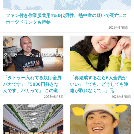
酷いと前評判を聞いてから見たが想像以上に酷
ファン付き作業服着用の50代男性、熱中症の疑いで死亡…ス
かったｗ
ポーツドリンクも持参
2026年8月8日
+16
-1
26. 匿名
2012/12/02(日) 22:57:55
私も貞子3Dかな？最近では！!
リングの時の怖さが全然なくなってた！
「タトゥー入れてる奴は全員
「再結成するなら5人全員が
ホラーて言うか、SFか？
バカです」「5000円好きな
いい」「でも、どうしても連
んです、バカって」 この道
絡が取れなくて…」元
貞子がエイリアンになってたし！
23年の彫り師YouTuberの動
ZONE・MIZUHO（38）が明
2026年8月8日
2026年8月8日
すごくつまんなかった！
画が話題
かす「19年ぶりに芸能界復
帰」した本当の理由
+18
-2