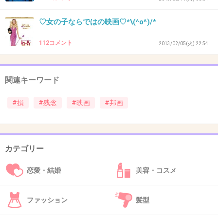
♡女の子ならではの映画♡*\(^o^)/*
宮崎あおいがセリフしゃべってんなぁと思って
しまうような演技だった。
112コメント
2013/02/05(火) 22:54
衣装は可愛かったけど・・・
関連キーワード
#損
#残念
#映画
#邦画
+62
-16
カテゴリー
34. 匿名
2012/12/02(日) 23:56:29
恋愛・結婚
美容・コスメ
ヤマト(キムタク主演の)
逆に思いっきり笑いたい人にはお勧め、突っ込
ファッション
髪型
みどころ満載だったww