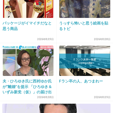
19. 匿名
2012/12/02(日) 22:37:00
パッケージがイマイチだなと
うっすら怖いと思う絵画を貼
漫画とかアニメの実写はほぼ駄作！
思う商品
るトピ
+43
-4
2026年8月9日
2026年8月8日
20. 匿名
2012/12/02(日) 22:44:27
>>18
同感。映画って感じじゃないわ
+6
-2
夫・ひろゆき氏に西村ゆか氏
Fラン卒の人、あつまれー
が“離婚”を提示 「ひろゆき＆
いずみ新党（仮）」の届け出
を知らされず激怒「信頼関係
2026年8月8日
2026年8月9日
21. 匿名
2012/12/02(日) 22:48:44
が保てない状態で夫婦を続け
貞子3D
るのは無理」