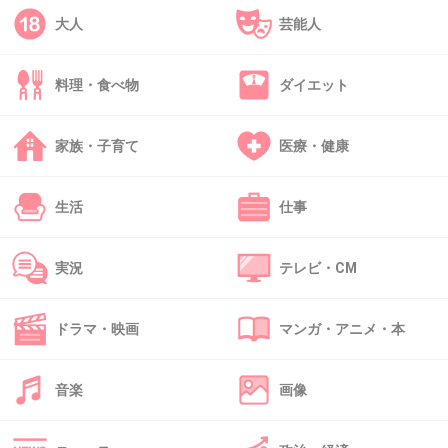
+40
-12
大人
芸能人
料理・食べ物
ダイエット
35. 匿名
2012/12/03(月) 00:08:40
冷たい熱帯魚
家族・子育て
医療・健康
話題になってたから観たが、気持ち悪過ぎｗｗ
生活
仕事
+21
-4
実況
テレビ・CM
36. 匿名
2012/12/03(月) 00:13:36
ドラマ・映画
マンガ・アニメ・本
茶の味。退屈すぎて途中で寝た。
+9
-6
音楽
画像