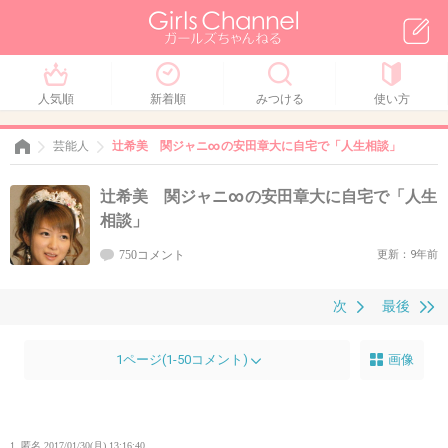
人気順
新着順
みつける
使い方
芸能人
辻希美 関ジャニ∞の安田章大に自宅で「人生相談」
辻希美 関ジャニ∞の安田章大に自宅で「人生
相談」
750コメント
更新：9年前
次
最後
1ページ(1-50コメント)
画像
1. 匿名
2017/01/30(月) 13:16:40