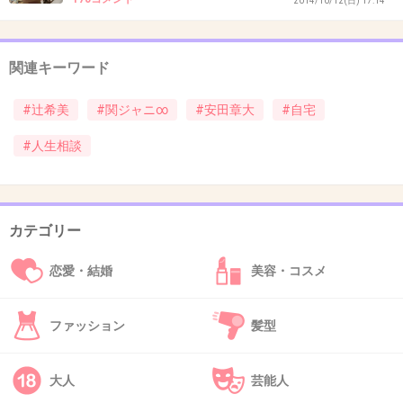
2014/10/12(日) 17:14
+312
-8
関連キーワード
36. 匿名
2017/01/30(月) 13:23:46
#辻希美
#関ジャニ∞
#安田章大
#自宅
ってか、安田がアップすることに承諾したって
ことだよね？まずそこもびっくり。
#人生相談
事務所は本当ゆるゆるになったねぇ…。
+1093
-8
カテゴリー
恋愛・結婚
美容・コスメ
37. 匿名
2017/01/30(月) 13:23:59
いくら辻ちゃんが既婚者で旦那の繋がりだった
ファッション
髪型
としても
安田くんファンはいい気分じゃないかもね
大人
芸能人