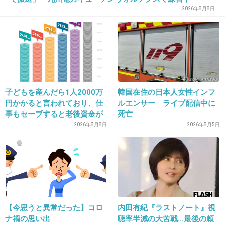
2026年8月8日
26. 匿名
2017/01/30(月) 13:20:36
辻さんの相談？(笑)
+282
-8
子どもを産んだら1人2000万
韓国在住の日本人女性インフ
円かかると言われており、仕
ルエンサー ライブ配信中に
27. 匿名
2017/01/30(月) 13:20:57
事もセーブすると老後資金が
死亡
潔癖王子が自宅に来るってことはめちゃめちゃ
貯められない…一方、子育て
2026年8月8日
2026年8月5日
していない人は潤沢な資金で
キレイにしてるってこと？すごいね
悠々老後だと歪んでいるので
は？→様々な意見
+1040
-11
28. 匿名
2017/01/30(月) 13:20:59
【今思うと異常だった】コロ
内田有紀『ラストノート』視
夫頭悪そうだから人生相談出来なかったのか
ナ禍の思い出
聴率半減の大苦戦…最後の頼