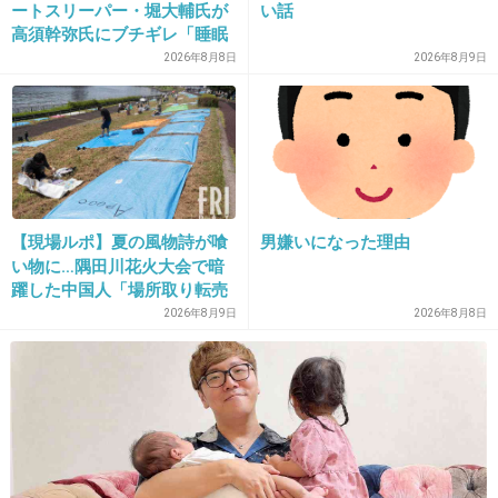
+1484
-13
ートスリーパー・堀大輔氏が
い話
高須幹弥氏にブチギレ「睡眠
不足の人＝キレやすい」SNS
2026年8月8日
2026年8月9日
で物議
7. 匿名
2017/01/30(月) 13:18:33
┏┓ ┏┓
┃┃┏┛┗┓┏━━┓
┃┃┗┓┏┛┃┏┓┃
┃┃┏┛┗┓┗╋┛┃
【現場ルポ】夏の風物詩が喰
男嫌いになった理由
い物に…隅田川花火大会で暗
┃┃┃・┏┛ ┣┳┛
躍した中国人「場所取り転売
┗┛┗━┛ ┗┛
ヤー」の高笑い
2026年8月9日
2026年8月8日
+1226
-11
8. 匿名
2017/01/30(月) 13:18:34
イシグロードの人ね