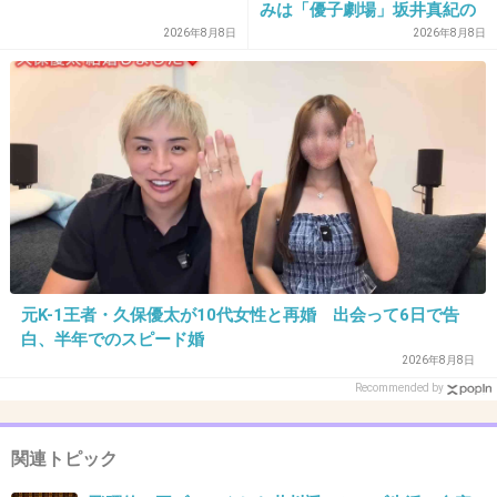
みは「優子劇場」坂井真紀の
な？
“猟奇的演技” が救いの神にな
2026年8月8日
2026年8月8日
るか
出典：up.gc-img.net
+1164
-17
29. 匿名
2017/01/30(月) 13:21:49
石黒って潔癖な人でしょ。泊まり大丈夫なの
+897
-8
元K-1王者・久保優太が10代女性と再婚 出会って6日で告
白、半年でのスピード婚
2026年8月8日
Recommended by
30. 匿名
2017/01/30(月) 13:22:27
言いたくて仕方なかったんだね
関連トピック
+727
-5