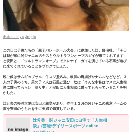
出典：daily.c.yimg.jp
この日は子供たちの「親子バレーボール大会」に参加した辻。帰宅後、「今日
は我が家に関ジャニ∞のヤスとウルトラマンオーブのガイが来てくれてます」
と安田と、「ウルトラマンオーブ」でクレナイ ガイを演じている石黒が遊び
に来てくれていることをブログで伝えた。
晩ご飯はサムギョプサル、牛スジ煮込み、軟骨の唐揚げやナムルなどなど。３
人の子供のうち、男の子２人は石黒と遊び、辻は「そんな中私はヤスに人生相
談に乗ってもらい 語り中」と安田に人生相談に乗ってもらっていることを明
かした。
辻と夫の杉浦太陽は安田と親交があり、昨年１２月の関ジャニの東京ドーム公
演を安田のうちわを手に夫婦で鑑賞している。
辻希美 関ジャニ安田に自宅で「人生相
談」/芸能/デイリースポーツ online
www.daily.co.jp