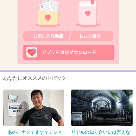
4. 匿名
2017/01/30(月) 13:18:05
何を相談するの？wwww
+1347
-16
5. 匿名
2017/01/30(月) 13:18:24
ブログ見てきたけど、ヤスって言い過ぎー！
アクセス数稼いでるのか？(￣^￣)
あなたにオススメのトピック
+1782
-18
6. 匿名
2017/01/30(月) 13:18:29
ジャニオタに目付けられるよw
「あの、ナメてます？」ショ
リアルの知り合いには言えな