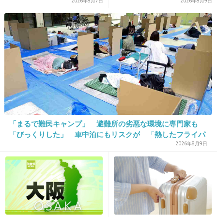
「毒母」の素顔と空白の晩年
2026年8月7日
2026年8月9日
16. 匿名
2017/01/30(月) 13:19:38
これでアクセス数増えて、一儲け
+855
-5
17. 匿名
2017/01/30(月) 13:19:48
旦那がアホだと愚痴を
「まるで難民キャンプ」 避難所の劣悪な環境に専門家も
+729
-8
「びっくりした」 車中泊にもリスクが 「熱したフライパ
ンに飛び込むようなもの」
2026年8月9日
18. 匿名
2017/01/30(月) 13:19:49
くだらねぇ！