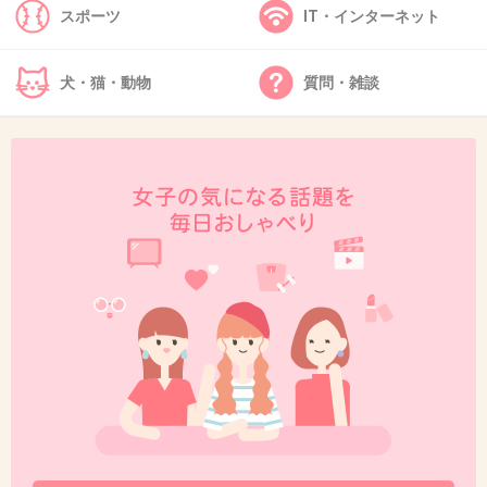
+555
-7
スポーツ
IT・インターネット
犬・猫・動物
質問・雑談
40. 匿名
2017/01/30(月) 13:24:36
>>34
焼き肉ぐらいしないの？めんどくさー
+407
-36
41. 匿名
2017/01/30(月) 13:24:49
潔癖王子は他人の家に泊まれるの？ホテルでも
イシグロード作るって言ってなかった？
+624
-4