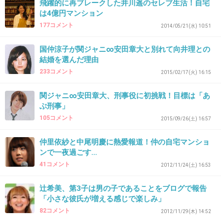
飛躍的に再ブレークした井川遥のセレブ生活！自宅
は4億円マンション
177コメント
2014/05/21(水) 10:51
31. 匿名
2017/01/30(月) 13:22:44
ジャニオタがブログにアクセス→炎上ガッポリ
国仲涼子が関ジャニ∞安田章大と別れて向井理との
結婚を選んだ理由
233コメント
2015/02/17(火) 16:15
いい生活してんなぁ
関ジャニ∞安田章大、刑事役に初挑戦！目標は「あ
+1023
-4
ぶ刑事」
105コメント
2015/09/26(土) 16:57
32. 匿名
2017/01/30(月) 13:23:08
仲里依紗と中尾明慶に熱愛報道！仲の自宅マンショ
ンで一夜過ごす…
古くない？
41コメント
新聞並みの情報の遅さだね
2012/11/24(土) 16:53
+33
-33
辻希美、第3子は男の子であることをブログで報告
「小さな彼氏が増える感じで楽しみ」
82コメント
2012/11/29(木) 14:52