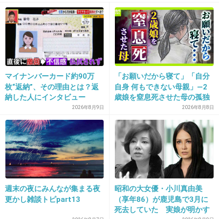
14. 匿名
2017/01/30(月) 13:19:27
夫に人生相談すればいいのに、夫暇そうなのに
+1758
-15
マイナンバーカード約90万
「お願いだから寝て」「自分
枚“返納”、その理由とは？返
自身 何もできない母親」―2
15. 匿名
2017/01/30(月) 13:19:31
納した人にインタビュー
歳娘を窒息死させた母の孤独
「娘は『ママどうして』と」
2026年8月9日
2026年8月8日
何の人生相談だろ
限界の年子ワンオペ育児 法
廷での懺悔と声なきSOS
+517
-7
週末の夜にみんなが集まる夜
昭和の大女優・小川真由美
更かし雑談トピpart13
（享年86）が鹿児島で3月に
死去していた 実娘が明かす