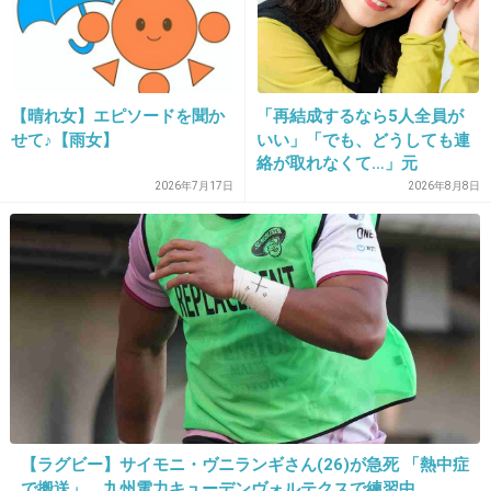
す」と言った話が議論に
へぇ。よかったねぇ。
+180
-10
【晴れ女】エピソードを聞か
「再結成するなら5人全員が
せて♪【雨女】
いい」「でも、どうしても連
絡が取れなくて…」元
24. 匿名
2017/01/30(月) 13:20:31
ZONE・MIZUHO（38）が明
2026年7月17日
2026年8月8日
石黒って人
かす「19年ぶりに芸能界復
帰」した本当の理由
有吉ゼミ見てたけどかなりの潔癖症だよね笑
+988
-3
25. 匿名
2017/01/30(月) 13:20:31
別に叩く要素なし
+160
-53
【ラグビー】サイモニ・ヴニランギさん(26)が急死 「熱中症
で搬送」 九州電力キューデンヴォルテクスで練習中