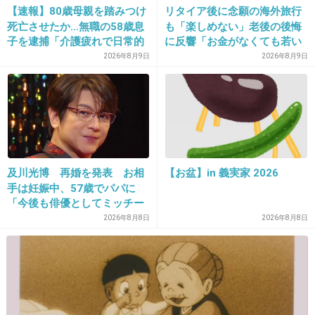
+954
-11
【速報】80歳母親を踏みつけ
リタイア後に念願の海外旅行
死亡させたか…無職の58歳息
も「楽しめない」老後の後悔
子を逮捕「介護疲れで日常的
に反響「お金がなくても若い
に暴行」肋骨８本折れ体には
うちに？」50代以上の切実な
2026年8月9日
2026年8月9日
19. 匿名
2017/01/30(月) 13:20:05
多数の痕 大阪・岬町
声
やしゅだしゃん
+48
-44
及川光博 再婚を発表 お相
【お盆】in 義実家 2026
20. 匿名
2017/01/30(月) 13:20:21
手は妊娠中、57歳でパパに
＞ガイもヤスもお泊りでした♡
「今後も俳優としてミッチー
として精進」
2026年8月8日
2026年8月8日
ジャニオタ使っての炎上商法かね
出典：stat.ameba.jp
+1760
-7