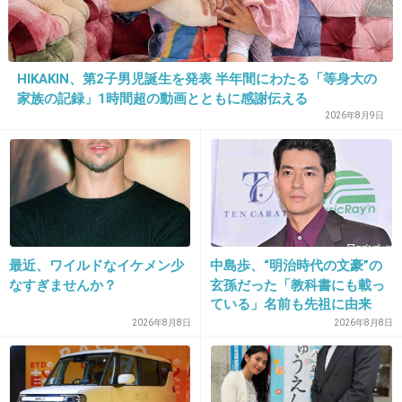
+664
-12
HIKAKIN、第2子男児誕生を発表 半年間にわたる「等身大の
家族の記録」1時間超の動画とともに感謝伝える
9. 匿名
2017/01/30(月) 13:18:41
2026年8月9日
この人たちと、ヤスの関係って？
+817
-8
10. 匿名
2017/01/30(月) 13:18:42
最近、ワイルドなイケメン少
中島歩、“明治時代の文豪”の
安田って一番地味な人か
なすぎませんか？
玄孫だった「教科書にも載っ
ている」名前も先祖に由来
+606
-274
2026年8月8日
2026年8月8日
11. 匿名
2017/01/30(月) 13:18:48