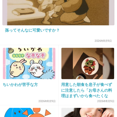
21. 匿名
2017/01/30(月) 13:20:23
話題作りに必死ですね
孫ってそんなに可愛いですか？
+746
-9
2026年8月9日
22. 匿名
2017/01/30(月) 13:20:26
嬉しさ隠しきれてないところが辻ちゃんらしい
(笑)
そりゃ太陽より安田だわ(笑)
ちいかわが苦手な方
用意した朝食を息子が食べず
に注意したら「お母さんの料
+1738
-19
理はまずいから食べたくな
い」と…「まずいなら食べな
2026年8月9日
2026年8月9日
くていい。今後は自分で食事
を用意しなさい。お金は渡
23. 匿名
2017/01/30(月) 13:20:29