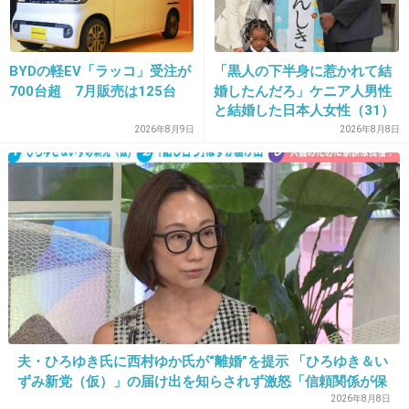
こんなのと付き合うとプライベートさらされる
だけじゃん
BYDの軽EV「ラッコ」受注が
「黒人の下半身に惹かれて結
+1179
-14
700台超 7月販売は125台
婚したんだろ」ケニア人男性
と結婚した日本人女性（31）
に“誹謗中傷”殺到…本人が語
2026年8月9日
2026年8月8日
る、日本で感じる“外国人差
12. 匿名
2017/01/30(月) 13:19:13
別”のリアル
相談女
+502
-14
13. 匿名
2017/01/30(月) 13:19:14
で？
夫・ひろゆき氏に西村ゆか氏が“離婚”を提示 「ひろゆき＆い
+250
-9
ずみ新党（仮）」の届け出を知らされず激怒「信頼関係が保
てない状態で夫婦を続けるのは無理」
2026年8月8日