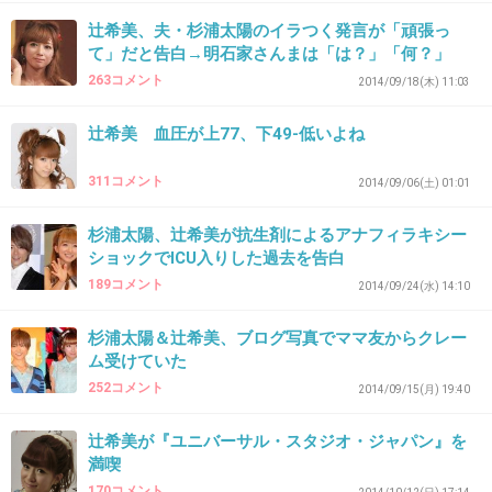
33. 匿名
2017/01/30(月) 13:23:20
辻希美、夫・杉浦太陽のイラつく発言が「頑張っ
潔癖症ってただのキャラ？小さい子供がいるよ
て」だと告白→明石家さんまは「は？」「何？」
うな家に泊まれると思えないんだけど
263コメント
2014/09/18(木) 11:03
+1022
-5
辻希美 血圧が上77、下49-低いよね
311コメント
2014/09/06(土) 01:01
34. 匿名
2017/01/30(月) 13:23:20
杉浦太陽、辻希美が抗生剤によるアナフィラキシー
在日？夜ご飯がアチラとか
ショックでICU入りした過去を告白
そっちの方が気になる
189コメント
2014/09/24(水) 14:10
+589
-191
杉浦太陽＆辻希美、ブログ写真でママ友からクレー
ム受けていた
252コメント
2014/09/15(月) 19:40
35. 匿名
2017/01/30(月) 13:23:21
辻希美が『ユニバーサル・スタジオ・ジャパン』を
絶対炎上狙い笑
満喫
170コメント