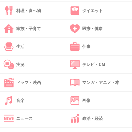
+1245
-8
料理・食べ物
ダイエット
家族・子育て
医療・健康
38. 匿名
2017/01/30(月) 13:24:24
リビングにペットの檻がいっぱいだよね
生活
仕事
犬とウサギだっけ？
臭いだろうね
実況
テレビ・CM
+725
-16
ドラマ・映画
マンガ・アニメ・本
39. 匿名
2017/01/30(月) 13:24:27
音楽
画像
プライベートの切り売りの結果＝お金
ニュース
政治・経済
出典：up.gc-img.net