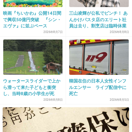
28. 匿名
2013/03/06(水) 21:30:49
映画『ちいかわ』公開14日間
三山凌輝が公私でピンチ！ あ
で興収50億円突破 『シン・
んかけパスタ店のエリート社
＞＞20 どこででも批判されるわｗ
エヴァ』に並ぶペース
員は去り、割烹店は臨時休業
+13
-0
2026年8月7日
2026年8月8日
29. 匿名
2013/03/06(水) 21:31:07
福祉関係の職種としては本当に耳が痛い。
+5
-0
ウォータースライダーで上か
韓国在住の日本人女性インフ
ら滑って来た子どもと衝突
ルエンサー ライブ配信中に
し、当時8歳の小学生が死
死亡
亡 イベントの引率責任者の
2026年8月8日
2026年8月5日
30. 匿名
2013/03/06(水) 21:31:16
町職員を「減給」の懲戒処
バレないと思ったのかな・・
分 児童の両親は「軽過ぎ
る」「全く納得できない」
+2
-0
島根県邑南町