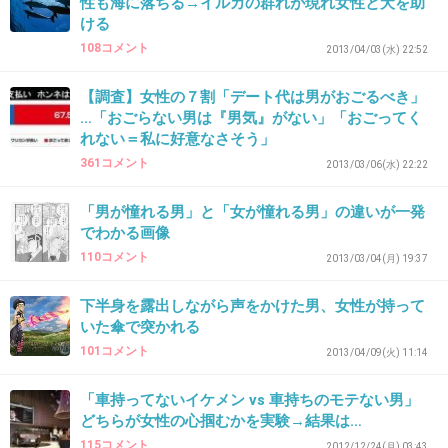
26歳男、女装して女湯侵入！ガニ股で気付
性も海に落ちる→イルカの群れが現れ女性と犬を助
かれる
ける
girlschannel.net
108コメント
2013/04/03(水) 22:52
26歳男、女装して女湯侵入！ガニ股で気付かれる 女装して女湯侵入、がに
股で気付かれた２６歳男 : 社会 : YOMIURI ONLINE（読売新聞） のぞき目
【調査】女性の７割「デート代は男がおごるべき」
的で女装し、スーパー銭湯の女湯に入り込んだとして、奈良県警奈良署は
…「おごらない男は『男気』がない」「おごってく
２４日、奈良市南紀寺町の無職浅田健太郎容疑...
れない＝私に好意なさそう」
361コメント
2013/03/06(水) 22:22
女装で女子トイレに侵入した松本市係長を
「男が憧れる男」と「女が憧れる男」の違いが一発
逮捕
でわかる画像
girlschannel.net
110コメント
2013/03/04(月) 19:37
女装で女子トイレに侵入した松本市係長を逮捕 時事ドットコム：松本市係
長を逮捕＝女装で女子トイレ侵入容疑−横浜横浜市西区のイベント会場で、
下半身を露出しながら声をかけた男、女性が持って
女子トイレに侵入したとして、神奈川県警戸部署は２日、建造物侵入容疑
で長野県松本市井川城、同市健康福祉部障害・生...
いた傘で突かれる
101コメント
2013/04/09(火) 11:14
「車持ってないイケメン vs 車持ちのモテない男」
「女性の裸が見たかった」39歳男性が女装
どちらが女性の心掴むかを実験→結果は…
して女湯に侵入し逮捕
115コメント
2012/12/24(月) 03:43