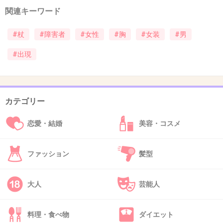
遠慮したいわ＾＾；
関連キーワード
+11
-1
#杖
#障害者
#女性
#胸
#女装
#男
#出現
35. 匿名
2013/03/06(水) 21:35:48
人間不信になるわ・・
+4
-0
カテゴリー
恋愛・結婚
美容・コスメ
36. 匿名
2013/03/06(水) 21:36:13
ファッション
髪型
しかし次から次へといろんな方法を考えるよね
+4
-0
大人
芸能人
料理・食べ物
ダイエット
37. 匿名
2013/03/06(水) 21:38:18