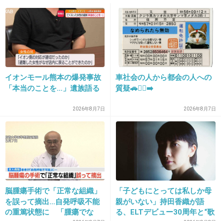
13. 匿名
2013/03/06(水) 21:23:37
男は60歳前後だそうです
女装＆盲目のふりをして胸触る 「下着の
着け方教える」 ― スポニチ Sponichi
Annex 社会
イオンモール熊本の爆発事故
車社会の人から都会の人への
www.sponichi.co.jp
「本当のことを…」遺族語る
質疑🚗🏃‍♀️‍➡️
女装＆盲目のふりをして胸触る 「下着の着け方教える」
2026年8月7日
2026年8月7日
+12
-2
14. 匿名
2013/03/06(水) 21:23:44
話題にするの遅くない?
三日四日前にニュースになってたけど
脳腫瘍手術で「正常な組織」
「子どもにとっては私しか母
+9
-3
を誤って摘出…自発呼吸不能
親がいない」持田香織が語
の重篤状態に 「腫瘍でな
る、ELTデビュー30周年と“歌