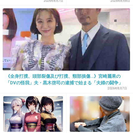
い」結果出ても“勘違い”で摘
手”よりも大切にしたかった時
2026年8月7日
2026年8月8日
出継続 通常の生活送ってい
間
15. 匿名
2013/03/06(水) 21:23:46
た患者が手足も動かず 京大
病院
30～40分説明してる間、こいつを不審だと気づかなかった
のか、、
+9
-3
《全身打撲、頭部裂傷及び打撲、頸部損傷…》宮崎麗果の
「DVの怪我」夫・黒木啓司の逮捕で始まる「夫婦の闘争」
2026年8月7日
16. 匿名
2013/03/06(水) 21:24:10
＞女性が男の胸を触った際、パッドのようなものが入って
いて
用意周到すぎる。変態！！