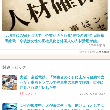
31. 匿名
2013/03/06(水) 21:31:26
でも、白杖持っている盲目でない人も確かにいる。
杖は持ってなくても、盲目の筈の人が地域の運動会で「ほ
ら、そこだ頑張れ！」など明らかに見えている事を言った
団塊世代の完全引退で、企業が迫られる“最後の選択” 日銀植
りもする。
田総裁「今後は女性の正社員化と外国人の人材活用が鍵」
こういう…何とも表現し難いけど、敢えて書けば社会的弱者
2026年8月7日
を装う輩は絶対に許せない！
Recommended by
出典：livedoor.blogimg.jp
関連トピック
+7
-0
大阪・京阪電鉄、「障害者のくせに上から目線で言
うな」車両トラブルで停車中の車内で喫煙…女性に
注意され逆ギレした男
32. 匿名
2013/03/06(水) 21:32:44
151コメント
2013/04/02(火) 06:27
女装した犯罪多いよね
女性が散歩中、犬が海に落ちる→助けようとして女