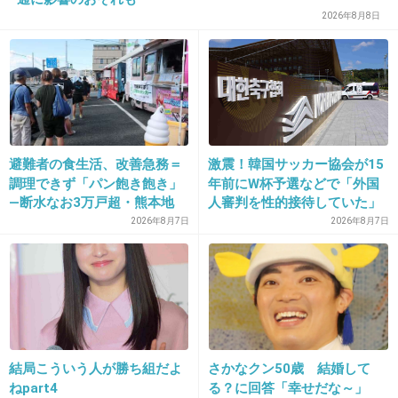
2026年8月8日
24. 匿名
2013/03/06(水) 21:29:05
もう全国に監視カメラ設置してくれて構わない
+7
-0
避難者の食生活、改善急務＝
激震！韓国サッカー協会が15
調理できず「パン飽き飽き」
年前にW杯予選などで「外国
25. 匿名
2013/03/06(水) 21:29:17
―断水なお3万戸超・熊本地
人審判を性的接待していた」
いつも思うけどその執念と情熱をもっと別のところで使え
震
疑惑のスキャンダルが発覚！
2026年8月7日
2026年8月7日
と思う
7試合20人が対象で日本人審
判が含まれていたとの指摘
女性がはいていたパンストを言葉巧みに脱
も…
がし、受け取った男を詐欺容疑で逮捕
girlschannel.net
女性がはいていたパンストを言葉巧みに脱がし、受け取った男を詐欺容疑
で逮捕 わかやま新報 &raquo; Blog Archive &raquo; パンストください男逮捕
結局こういう人が勝ち組だよ
さかなクン50歳 結婚して
若い女性からパンティーストッキングをだまし取ったとして県警生活安全
課などは16日、 岩出市吉田の会社...
ねpart4
る？に回答「幸せだな～」