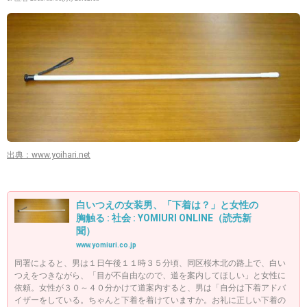
出典：www.yoihari.net
白いつえの女装男、「下着は？」と女性の
胸触る : 社会 : YOMIURI ONLINE（読売新
聞）
www.yomiuri.co.jp
同署によると、男は１日午後１１時３５分頃、同区桜木北の路上で、白い
つえをつきながら、「目が不自由なので、道を案内してほしい」と女性に
依頼。女性が３０～４０分かけて道案内すると、男は「自分は下着アドバ
イザーをしている。ちゃんと下着を着けていますか。お礼に正しい下着の