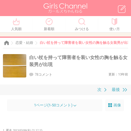
人気順
新着順
みつける
使い方
恋愛・結婚
白い杖を持って障害者を装い女性の胸を触る女装男が出現
白い杖を持って障害者を装い女性の胸を触る女
装男が出現
78コメント
更新：13年前
次
最後
1ページ(1-50コメント)
画像
1. 匿名
2013/03/06(水) 21:12:15