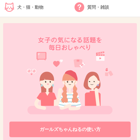
犬・猫・動物
質問・雑談
40. 匿名
2013/03/06(水) 21:45:41
３，４０分もかけて道案内してくれた親切な女性にこの仕
打ちか
やってる事も最低のクズ野郎だけど微塵の罪悪感もなさそ
うだな
６０のジジイ救いようが無いな…
+9
-0
41. 匿名
2013/03/06(水) 21:52:05
障害者のフリするなんて最低過ぎる･･･
つーか、女装までしてたのか。なんてヤツだ･･･
+7
-0
ガールズちゃんねるの使い方