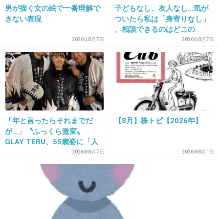
男が描く女の絵で一番理解で
子どもなし、友人なし…気が
+9
-0
きない表現
ついたら私は「身寄りなし」
、相談できるのはどこの
誰？ 「家族がいること」が
2026年8月7日
2026年8月7日
前提の世の中、でも孤立は誰
17. 匿名
2013/03/06(水) 21:25:09
にでも起きる
障害者の方は肩身の狭い思いをするよね
+20
-1
「年と言ったらそれまでだ
【8月】株トピ【2026年】
18. 匿名
2013/03/06(水) 21:25:36
が…」〝ふっくら激変〟
GLAY TERU、55歳姿に「人
そんなことに
として好きすぎる」「TERU
2026年8月7日
2026年8月1日
身体障害者を装うなんて
さんには見えない」「分から
なかった」
人としてどうかと思う
+27
-0