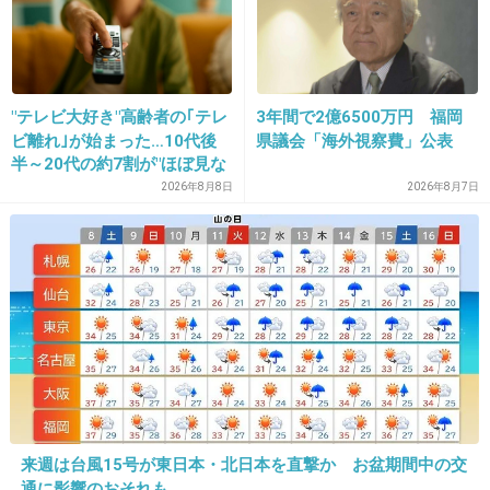
本当に視覚障害を持ってる人に失礼すぎる
出典：www.kakuix-wing.com
"テレビ大好き"高齢者の｢テレ
3年間で2億6500万円 福岡
+39
-1
ビ離れ｣が始まった…10代後
県議会「海外視察費」公表
半～20代の約7割が"ほぼ見な
い"衝撃の最新データ
2026年8月8日
2026年8月7日
22. 匿名
2013/03/06(水) 21:27:10
どこまでも悪質な犯罪
+11
-0
23. 匿名
2013/03/06(水) 21:27:38
まだ犯人捕まってないんだ
来週は台風15号が東日本・北日本を直撃か お盆期間中の交
+5
-0
通に影響のおそれも