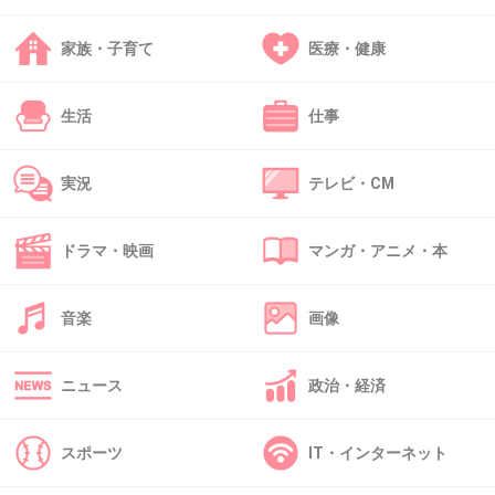
白状って盲目の認定受けて支給されるんだよね？
家族・子育て
医療・健康
+3
-1
生活
仕事
38. 匿名
2013/03/06(水) 21:39:32
実況
テレビ・CM
人の親切を踏みにじる最低の行為。
被害者にも身障者にも謝れ。
ドラマ・映画
マンガ・アニメ・本
+11
-0
音楽
画像
39. 匿名
2013/03/06(水) 21:42:28
ニュース
政治・経済
こういうの最低だよー。
罪悪感とかないのかな。
スポーツ
IT・インターネット
+6
-0