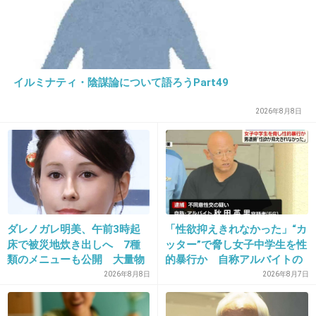
19. 匿名
2013/03/06(水) 21:25:42
30～40分もかけてわざわざ道案内してあげたの
に
イルミナティ・陰謀論について語ろうPart49
胸を触られて犯人は逃走とか・・・むかつくわ
ぁ
2026年8月8日
+16
-0
20. 匿名
2013/03/06(水) 21:26:05
がるちゃんでは批判されて当然のトピ
ダレノガレ明美、午前3時起
「性欲抑えきれなかった」“カ
床で被災地炊き出しへ 7種
ッター”で脅し女子中学生を性
+6
-1
類のメニューも公開 大量物
的暴行か 自称アルバイトの
資とともに
56歳男を逮捕 千葉
2026年8月8日
2026年8月7日
21. 匿名
2013/03/06(水) 21:26:10