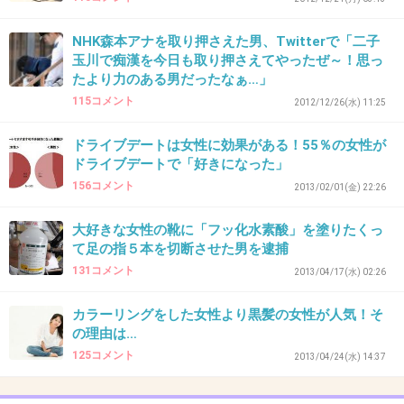
girlschannel.net
「女性の裸が見たかった」39歳男性が女装して女湯に侵入し逮捕裸見よう
NHK森本アナを取り押さえた男、Twitterで「二子
と女装し女湯に…がっしりした３９歳 : 社会 : YOMIURI ONLINE（読売新
聞）発表によると、宇津木容疑者は同日午後３時頃、米沢市の公衆浴場の
玉川で痴漢を今日も取り押さえてやったぜ～！思っ
女湯の脱衣所に正当な理由なく侵入した疑い。宇津木容...
たより力のある男だったなぁ…」
115コメント
2012/12/26(水) 11:25
+7
-0
ドライブデートは女性に効果がある！55％の女性が
ドライブデートで「好きになった」
156コメント
33. 匿名
2013/03/06(水) 21:33:52
2013/02/01(金) 22:26
最低・・・バカじゃないの
大好きな女性の靴に「フッ化水素酸」を塗りたくっ
て足の指５本を切断させた男を逮捕
+6
-0
131コメント
2013/04/17(水) 02:26
カラーリングをした女性より黒髪の女性が人気！そ
34. 匿名
2013/03/06(水) 21:34:38
の理由は…
仮にこれが男じゃなくてもいきなり下着の着け
125コメント
2013/04/24(水) 14:37
方教えてあげるとか