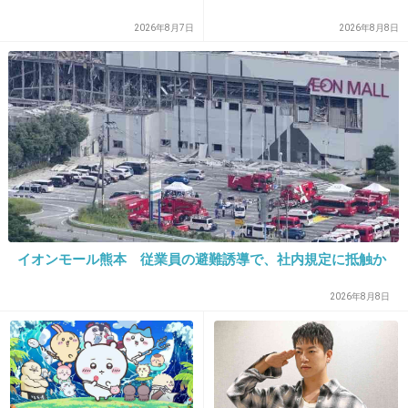
+8
-1
2026年8月7日
2026年8月8日
26. 匿名
2013/03/06(水) 21:29:24
>>20
いやそんなの関係ないでしょｗ犯罪なんだから
批判しないやつなんかいない
+13
-0
イオンモール熊本 従業員の避難誘導で、社内規定に抵触か
2026年8月8日
27. 匿名
2013/03/06(水) 21:30:15
こういう奴には天罰がくだる
+8
-0