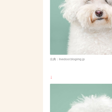
出典：livedoor.blogimg.jp
↓