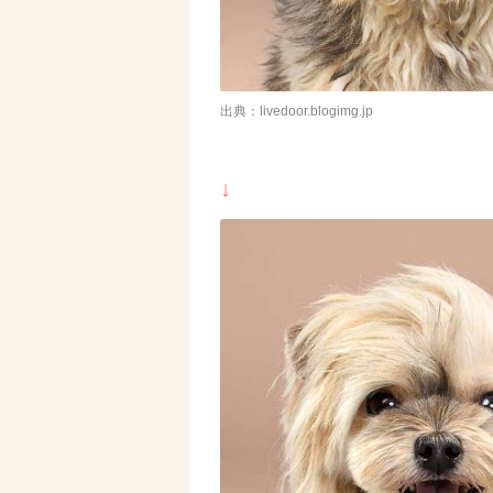
出典：livedoor.blogimg.jp
↓