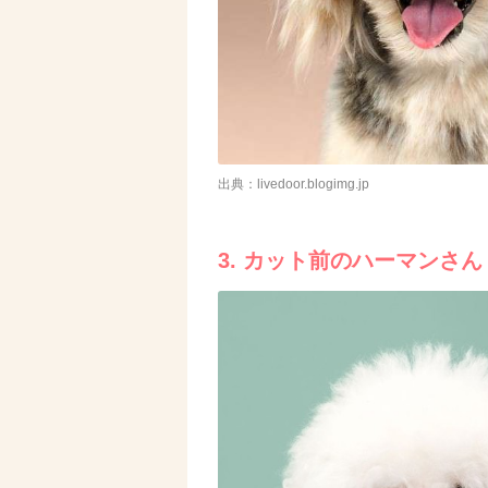
出典：livedoor.blogimg.jp
3. カット前のハーマンさん