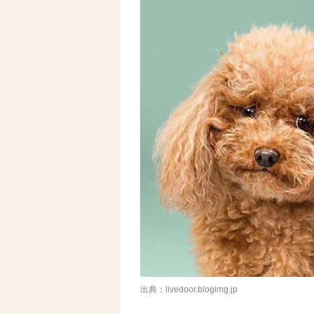
出典：livedoor.blogimg.jp