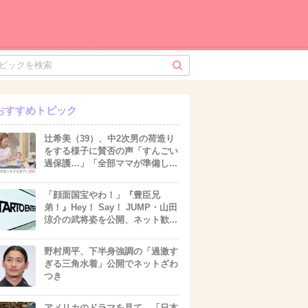
おすすめトピック
辻希美（39）、中2次男の荷造り
をする様子に賛否の声「すんごい
過保護…」「全部ママが準備し...
「顔面国宝やわ！」『豊臣兄
弟！』Hey！ Say！ JUMP・山田
涼介の武将姿を公開、ネット歓...
野村周平、下半身強調の「過激す
ぎる三角水着」公開でネットざわ
つき
アメリカのドラマを見て、「日本