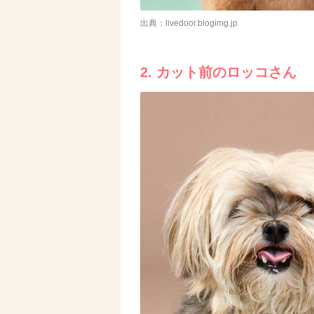
出典：livedoor.blogimg.jp
2. カット前のロッコさん