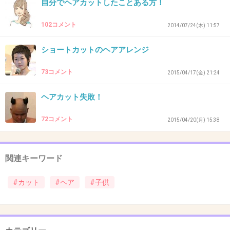
自分でヘアカットしたことある方！
+4
-0
102コメント
2014/07/24(木) 11:57
ショートカットのヘアアレンジ
38. 匿名
2016/02/01(月) 22:32:30
義母が元美容師さんなので、コミュニケーショ
73コメント
2015/04/17(金) 21:24
ンも兼ねて切らせて！との事なのでお願いして
ヘアカット失敗！
いるのですが。。
72コメント
2015/04/20(月) 15:38
帰って来ると娘は座敷童子、息子は亀をいじめ
る鼻垂れ小僧状態で帰って来ます。
関連キーワード
個人的には可愛いと思うんだけど、物心ついた
#カット
#ヘア
#子供
らやんわりと断ろうかな（笑）
+45
-0