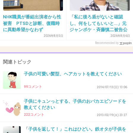
NHK職員が番組出演者から性
「私に後ろ盾がないと確認
34. 匿名
2016/02/01(月) 22:18:15
被害 PTSDと診断、復職時
し、何をしてもいいと…」元
に異動希望かなわず
ジャンポケ・斉藤慎二被告公
息子は旦那と散髪
判で被害者女性証言
2026年8月5日
2026年8月6日
娘は急に髪を切りたいって夜に言うから私が切ってる
Recommended by
+2
-2
関連トピック
35. 匿名
2016/02/01(月) 22:18:59
子供の可愛い髪型、ヘアカットを教えてください
うちの子も同じだけどまだセーフ！
>>14
99コメント
2014/07/13(日) 13:06
家で旦那がバリカンで切ってやってます。まあ、それもい
つまでやら
子供にキュンっとする、子供のおバカエピソードを
教えてください
+2
-1
222コメント
2013/02/19(火) 23:27
「子供を返して！」これはひどい。鉄オタが子供を
36. 匿名
2016/02/01(月) 22:31:29