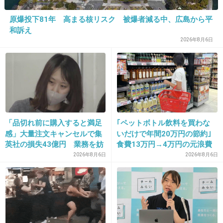
原爆投下81年 高まる核リスク 被爆者減る中、広島から平
23. 匿名
2016/02/01(月) 21:43:26
和訴え
男の子、1回目からずっと近所の知り合いの床屋さん
2026年8月6日
1500円くらいだったかな？そろそろまた行かなきゃ
+8
-2
24. 匿名
2016/02/01(月) 21:43:47
「品切れ前に購入すると満足
｢ペットボトル飲料を買わな
感」大量注文キャンセルで集
いだけで年間20万円の節約｣
>>22
英社の損失43億円 業務を妨
食費13万円→4万円の元浪費
ふぅー！おませさん！
害した疑いで32歳女を逮捕
主婦が買うのをやめた食品5
2026年8月6日
2026年8月6日
つ
可愛いね( ^ω^ )
+25
-3