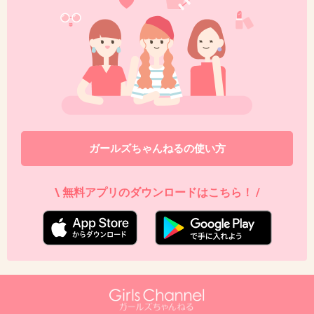
いようです。本人達が嫌がるようになったらす
ぐやめます、敵な事を言ってました。
+44
-7
43. 匿名
2016/02/01(月) 22:46:27
>>31
ガールズちゃんねるの使い方
インスタ可愛くて見てるー！
こんなとこに貼ってあげないでよ…
\ 無料アプリのダウンロードはこちら！ /
+17
-10
44. 匿名
2016/02/01(月) 22:47:15
１歳９ヵ月男児はバリカン
娘４歳は私がカット、たまに美容院でお直し