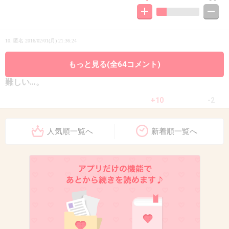
10. 匿名
2016/02/01(月) 21:36:24
まだ4ヶ月だけど髪の毛が目に入りそうになってきたのでサ
もっと見る(全64コメント)
イドと襟足だけ私の眉用ハサミで切った。天パ気味だから
難しい…。
+10
-2
人気順一覧へ
新着順一覧へ
11. 匿名
2016/02/01(月) 21:36:29
幼稚園児
車みたいなやつに乗ってカット出来る1000円カ
ットのとこに行ってます。
+68
-1