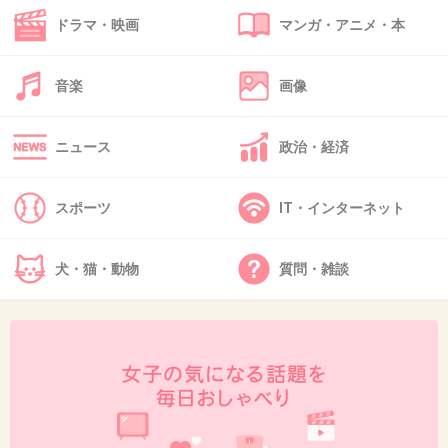
ドラマ・映画
マンガ・アニメ・本
41. 匿名
2016/02/01(月) 22:40:55
>>26
音楽
画像
そんなに丸くしたいんですか(笑)
ごめんなさい、笑っちゃった
ニュース
政治・経済
+9
-0
スポーツ
IT・インターネット
42. 匿名
2016/02/01(月) 22:43:33
犬・猫・動物
質問・雑談
>>31
その双子ちゃんは視力が悪くてメガネが必要ら
しいです。
メガネに合わせてオシャレにカットしてるんじ
ゃないかな～
このお母さんはオシャレを子供に押し付けてな