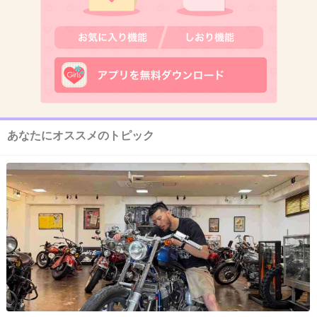
12. 匿名
2016/02/01(月) 21:36:54
5歳の息子は千円カット。
しばらく通ってるのでスタッフさんとも仲良く
お喋りしながらやってます。
小さい頃は私が切ってたけど、少し伸びると形
あなたにオススメのトピック
が崩れるのでやっぱりプロがいいと思います
+29
-1
13. 匿名
2016/02/01(月) 21:37:08
子供３人（娘１人息子２人）、ずっと美容院です。小学生
の今は本人達の拘りも取り入れて、カットしてもらいま
す。
娘はロングに拘り、息子達は刈り上げないのが拘り。