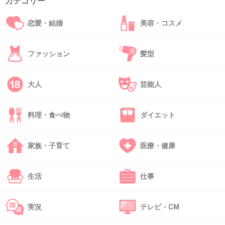
カテゴリー
恋愛・結婚
美容・コスメ
39. 匿名
2016/02/01(月) 22:36:57
前髪は自分で切りますが、
ファッション
髪型
全体的には私の行っている美容院で1000円で切ってもらっ
てる。
こけしみたいな髪型で丸くてかわいい。
大人
芸能人
+2
-1
料理・食べ物
ダイエット
40. 匿名
2016/02/01(月) 22:40:38
家族・子育て
医療・健康
>>31
あんちゃんりんちゃんですよね？
その前髪が似合う可愛い顔してるんだから
生活
仕事
良いんじゃないですか
あなたの子供は似合わないんだろけど
実況
テレビ・CM
+15
-36