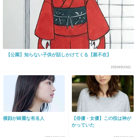
(*^^*)2カ月に1回くらいのペース
+22
-17
19. 匿名
2016/02/01(月) 21:40:12
なかなか自分では上手くできなくて、美容院に行ってま
【公園】知らない子供が話しかけてくる【親不在】
す。前髪は伸びたら私が。
2026年8月6日
子供はカットしてもらいながら、鏡見てうふってしてて、
満更でもなさそう。
+11
-2
20. 匿名
2016/02/01(月) 21:41:24
横顔が綺麗な有名人
【俳優・女優】この役は神が
男児 幼稚園から近所の床屋
かっていた
キッズ料金1000円ちょい