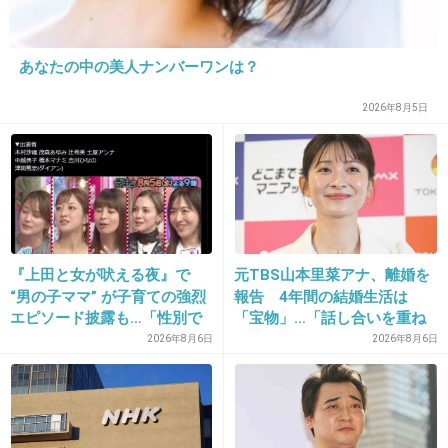
+102
-11
あなたの中の美人ナンバーワンは？
2026年8月5日
32. 匿名
2016/02/01(月) 22:09:12
息子、高3ですがいまだに私が切ってます。
癖っ毛なので素人でも何とか(^◇^;)
+9
-7
『上田と女が吠える夜』で
元TBS山本里菜アナ、離婚を
“男の子ママ” が子育ての強烈
報告 4年間の結婚生活は
33. 匿名
2016/02/01(月) 22:13:47
エピソード披露も…「性別で
「宝物」…「話し合いを重ね
6歳と3歳の男の子がいます。
決めんな」一部視聴者から違
た結果」決断
2026年8月6日
2026年8月6日
我が家は主人がバリカンでやってくれてます。
和感
ただやっぱり素人なのでムラが出来てますが、お金が掛か
らないし男の子なのであまり気にしていません。
+8
-1