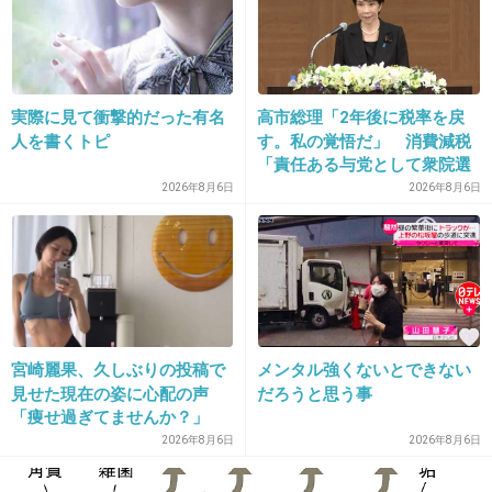
27. 匿名
2016/02/01(月) 21:57:45
娘小2、息子年長
実際に見て衝撃的だった有名
高市総理「2年後に税率を戻
二人とも『ママに切ってほしい〜』と言うのでずっと私が
人を書くトピ
す。私の覚悟だ」 消費減税
「責任ある与党として衆院選
切ってる
公約に掲げ理解賜った」
ケープつけて、すきバサミ使って切ればそれなりな感じに
2026年8月6日
2026年8月6日
なります
息子はバリカンでガーッとやりたくてバリカン買ったんだ
けど
音が怖いから無理！
と言われて使わないままです
宮崎麗果、久しぶりの投稿で
メンタル強くないとできない
見せた現在の姿に心配の声
だろうと思う事
今度息子は卒園、入学だからその前にプロにお願いしよう
「痩せ過ぎてませんか？」
かなぁと考え中です
2026年8月6日
2026年8月6日
+6
-2