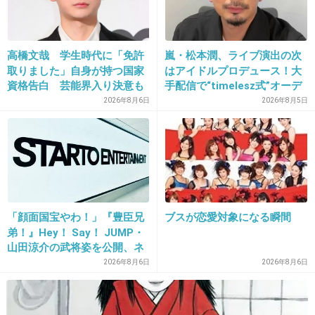
16. 匿名
2016/02/01(月) 21:38:10
親です
高橋文哉 学生時代に「免許
嵐・松本潤、ライブ演出の次
+3
-1
取りました」自身が持つ国家
はアイドルプロデュース！大
資格告白 芸能界入り決意も
手配信で“timelesz式”オーデ
母と「お互いの約束」で
ィション番組が進行中か
2026年8月6日
2026年8月5日
17. 匿名
2016/02/01(月) 21:39:04
1000円カットで充分。
近所にあって、車のイス座らせてDVDみせなが
ら切ってくれるし、最後はアメまでくれます。
「顔面国宝やわ！」『豊臣兄
ブスが恋愛対象になる瞬間
+45
-6
弟！』Hey！ Say！ JUMP・
山田涼介の武将姿を公開、ネ
ット歓喜「ビジュ良すぎん」
2026年8月6日
2026年8月6日
「こんな美しい秀次は初め
18. 匿名
2016/02/01(月) 21:39:08
て」
幼稚園児、初カットからずっと美容院です！三千円です