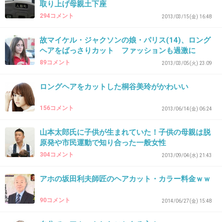
取り上げ母親土下座
3歳の息子
294コメント
2013/03/15(金) 16:48
生まれてからずっと私（母親）が切ってる。2
故マイケル・ジャクソンの娘・パリス(14)、ロング
年前にバリカン買ってアタッチメント駆使して
ヘアをばっさりカット ファッションも過激に
それなりになってる。
89コメント
2013/03/05(火) 23:09
坊主じゃなくて普通の長さ。
ロングヘアをカットした桐谷美玲がかわいい
男の子ならバリカンおすすめ
156コメント
+17
-0
2013/06/14(金) 06:24
山本太郎氏に子供が生まれていた！子供の母親は脱
原発や市民運動で知り合った一般女性
37. 匿名
2016/02/01(月) 22:32:08
304コメント
2013/09/04(水) 21:43
4月初旬は1000円カット
アホの坂田利夫師匠のヘアカット・カラー料金ｗｗ
6月初旬頃バリカンで丸坊主
10月下旬頃1000円カット
90コメント
2014/06/27(金) 15:48
1月下旬前髪のみ私がカット
の、エンドレスです