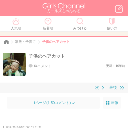
人気順
新着順
みつける
使い方
家族・子育て
子供のヘアカット
子供のヘアカット
64コメント
更新：10年前
次
最後
1ページ(1-50コメント)
画像
1. 匿名
2016/02/01(月) 21:31:51