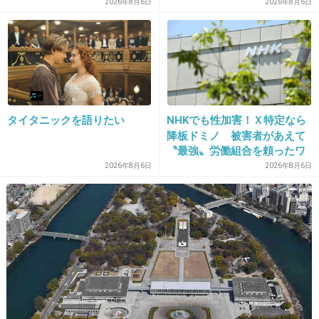
2026年8月6日
2026年8月6日
+23
-4
21. 匿名
2016/02/01(月) 21:42:28
旦那が美容師で一階がお店、二階が住宅なのでこまめに切
ってます。私も娘たちもロングなのですが、毎日旦那がヘ
タイタニックを語りたい
NHKでも性加害！Ｘ特定なら
降板ドミノ 被害者があえて
アケアをしてるので髪は綺麗です♪
〝最強〟労働組合を頼ったワ
+26
-26
ケ
2026年8月6日
2026年8月6日
22. 匿名
2016/02/01(月) 21:42:28
小6の男の子ですが、毎月美容院･･･しかもどう切りたい
か、自分で髪型を言って切ってもらってます
+10
-10