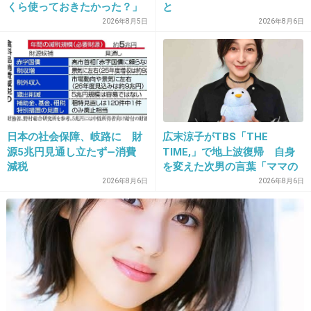
くら使っておきたかった？」
と
にまさかの回答
2026年8月5日
2026年8月6日
30. 匿名
2016/02/01(月) 22:01:19
年中の男子。
夫がいつもバリカンで切ってます。スポーツ刈りくらい。
バリカンには切り方のテキストご入ってるからそれを参考
にして切ってます。
+4
-1
日本の社会保障、岐路に 財
広末涼子がTBS「THE
源5兆円見通し立たず―消費
TIME,」で地上波復帰 自身
減税
を変えた次男の言葉「ママの
ファンの人なら、知りたいん
2026年8月6日
2026年8月6日
31. 匿名
2016/02/01(月) 22:08:09
じゃないか」
こんな前髪は苦手(´Д` )
かわいいの！？
かなり顔可愛くなきゃ、似合わない髪だよね。