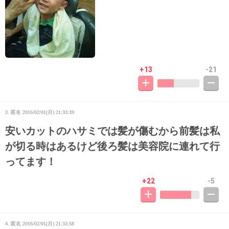
+13
-21
3. 匿名
2016/02/01(月) 21:33:39
安いカットのハサミでは髪が傷むから前髪は私
が切る時はあるけど後ろ髪は美容院に連れて行
ってます！
+22
-5
4. 匿名
2016/02/01(月) 21:33:58