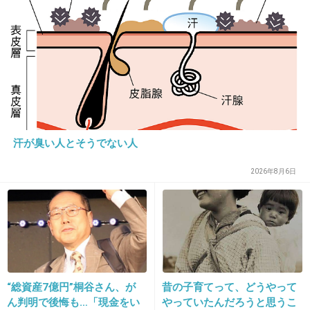
28. 匿名
2016/02/01(月) 21:59:33
10分1000円の美容室？に連れていってる。
私が切ったら、悲惨なことになる･･･。
前髪だけでも、悲惨なことになった。
+9
-2
汗が臭い人とそうでない人
2026年8月6日
29. 匿名
2016/02/01(月) 22:00:55
もうすぐ2歳の子の前髪は小さい先の丸いハサミで切りま
す！
大きなハサミは怖いみたいで嫌がられてたけど、小さいハ
サミにしたら大人しくしてくれました！
+1
-1
“総資産7億円”桐谷さん、が
昔の子育てって、どうやって
ん判明で後悔も…「現金をい
やっていたんだろうと思うこ