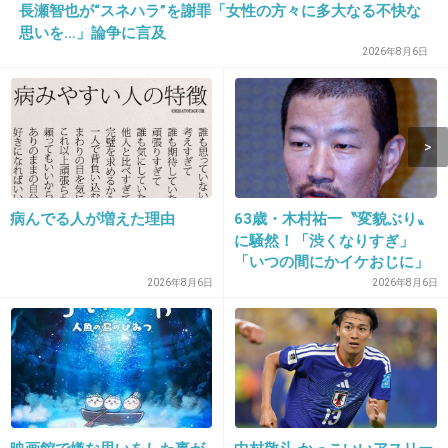
長瀬智也が“スネハラ”を謝罪「女性の方々に多大なる不快な
+8
-2
思いを…」論争に言及
2026年8月6日
14. 匿名
2016/02/01(月) 21:37:15
高1男子。
今まで安いとこで切ってたのに
友達の影響で美容院で切りたいと言い出した
病んでる人が増えた理由
63歳・木村祐一〝変貌ぶり〟
(>_<)
に騒然！「渋くなりすぎ」
男の子の短い髪に高いお金もったいないー！
「いつの間にかイケおじに」
の声
2026年8月6日
2026年8月6日
子供も、色気づいてくると大変です…
+98
-6
15. 匿名
2016/02/01(月) 21:38:03