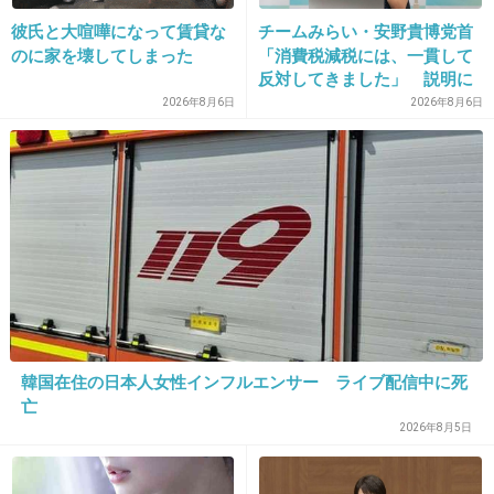
25. 匿名
2016/02/01(月) 21:45:40
彼氏と大喧嘩になって賃貸な
チームみらい・安野貴博党首
幼稚園児男の子
のに家を壊してしまった
「消費税減税には、一貫して
反対してきました」 説明に
おとなしく座ってられるようになったので1500
反響
2026年8月6日
2026年8月6日
円カットの美容室です。
二ヶ月に一度サッパリと短めにしてもらってい
ます。
自分ではこんなにきれいに切れません！
+21
-3
26. 匿名
2016/02/01(月) 21:47:30
韓国在住の日本人女性インフルエンサー ライブ配信中に死
７才の息子。ずっと私が切ってます。ほとちゃんカット。
亡
意外と難しい。中をブロッキングして何度も透かないとシ
2026年8月5日
ルエット丸くならない。
+13
-10