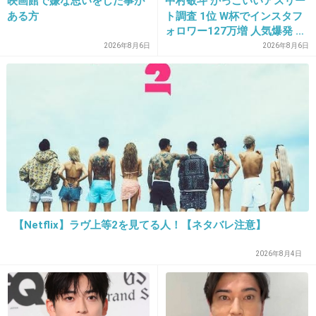
一度娘の前髪を切りながら娘とおしゃべりして
映画館で嫌な思いをした事が
中村敬斗 かっこいいアスリー
ある方
ト調査 1位 W杯でインスタフ
たら、大笑いした娘が思いっきり切った前髪を
ォロワー127万増 人気爆発 …
鼻で吸い込んでくしゃみした動きではさみの先
2位 高橋藍 3位 大谷翔平
2026年8月6日
2026年8月6日
端がまぶたにグサー。
大事には至らなかったし、傷も残らなかったけ
ど、あれ以来美容師さんに頼っています。トラ
ウマ。
+24
-5
【Netflix】ラヴ上等2を見てる人！【ネタバレ注意】
2026年8月4日