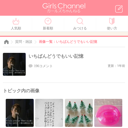
人気順
新着順
みつける
使い方
質問・雑談
画像一覧：いちばんどうでもいい記憶
いちばんどうでもいい記憶
196コメント
更新：1年前
トピック内の画像