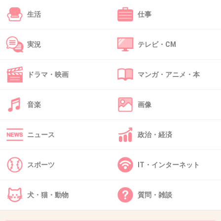
+231
-6
生活
仕事
実況
テレビ・CM
37. 匿名
2016/11/05(土) 18:17:27
前に森高に対して失言したみたいなトピで叩か
ドラマ・映画
マンガ・アニメ・本
れていたけど、私はこの子好き。
音楽
画像
高畑裕太にもはっきりキライって言っていた
し、嘘をうまくついたり、取り繕ったりが苦手
ニュース
政治・経済
な不器用な子なんだと思う。
スポーツ
IT・インターネット
世界一難しい恋やミタゾノの演技もいいと思っ
た。
犬・猫・動物
質問・雑談
+283
-38