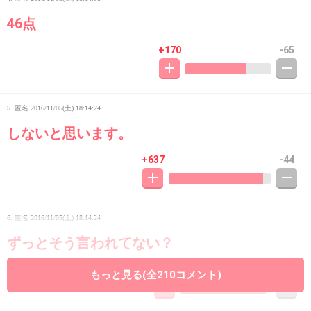
46点
+170
-65
5. 匿名
2016/11/05(土) 18:14:24
しないと思います。
+637
-44
6. 匿名
2016/11/05(土) 18:14:24
ずっとそう言われてない？
+301
-13
もっと見る(全210コメント)