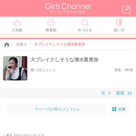
人気順
新着順
みつける
使い方
芸能人
大ブレイクしそうな清水富美加
大ブレイクしそうな清水富美加
210コメント
更新：9年前
次
最後
1ページ(1-50コメント)
画像
1. 匿名
2016/11/05(土) 18:13:30