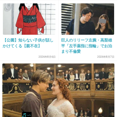
三代目だけじゃない。
野田秀樹も開会式の演出ヤル気満々アピールし
てますよｗ
+693
-23
【公園】知らない子供が話し
巨人のリリーフ左腕・高梨雄
かけてくる【親不在】
平「左手薬指に指輪」でお泊
26. 匿名
2016/10/30(日) 11:15:13
まり不倫愛
2026年8月6日
2026年8月7日
+133
-1232
27. 匿名
2016/10/30(日) 11:15:33
歌わせていただく
+825
-43