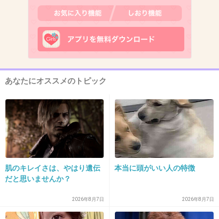
12. 匿名
2016/10/30(日) 11:13:42
お願いだから東京五輪に出ないで
その前に消えて
+2207
-64
あなたにオススメのトピック
13. 匿名
2016/10/30(日) 11:13:51
1億円j soul brothers
+2086
-60
肌のキレイさは、やはり遺伝
本当に頭がいい人の特徴
14. 匿名
2016/10/30(日) 11:13:54
だと思いませんか？
絡んでこなくて良し。
2026年8月7日
2026年8月7日
+1208
-51