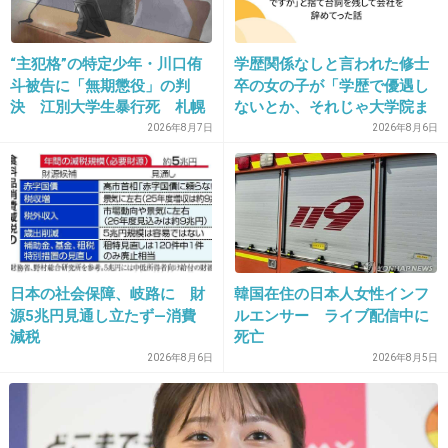
20. 匿名
2016/10/30(日) 11:14:34
“主犯格”の特定少年・川口侑
学歴関係なしと言われた修士
捨てられたEXILE…笑
斗被告に「無期懲役」の判
卒の女の子が「学歴で優遇し
決 江別大学生暴行死 札幌
ないとか、それじゃ大学院ま
+1088
-37
地裁
で学費払って自分の価値を上
2026年8月7日
2026年8月6日
げた人が馬鹿じゃないです
か」と捨て台詞を残し会社を
辞めてった
21. 匿名
2016/10/30(日) 11:14:38
JCDでmv見たけどパチンコみたいに目がチカチ
カした
日本の社会保障、岐路に 財
韓国在住の日本人女性インフ
+857
-30
源5兆円見通し立たず―消費
ルエンサー ライブ配信中に
減税
死亡
2026年8月6日
2026年8月5日
22. 匿名
2016/10/30(日) 11:14:41
オリンピック意識させて頂く