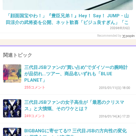
CDだけの方買う人って踊ってる人のことどう思
ってるの？
「顔面国宝やわ！」『豊臣兄弟！』Hey！ Say！ JUMP・山
+501
-27
田涼介の武将姿を公開、ネット歓喜「ビジュ良すぎん」「こ
んな美しい秀次は初めて」
2026年8月6日
Recommended by
39. 匿名
2016/10/30(日) 11:17:19
関連トピック
日本なんだからもっと日本らしさを全面的に押
し出せよ
三代目JSBファンの“買い占め”でダイソーの腕時計
が品切れ…ツアー、商品名いずれも「BLUE
こんな学芸会レベルをゴリ押しするんじゃねー
PLANET」
よ
255コメント
2015/01/11(日) 18:00
+711
-27
三代目JSBファンの女子高生が「最悪のクリスマ
ス」と大憤慨、そのワケとは？
249コメント
2016/01/14(木) 17:23
40. 匿名
2016/10/30(日) 11:17:29
BIGBANGに寄せてる!? 三代目JSBの方向性の変化
ファンが失笑ってホントに？