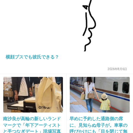
35. 匿名
2016/10/30(日) 11:16:51
仮に今の時点では五輪に絡むことが決まってな
いとしても、ものすごいアピールしてるよねｗ
僕たちこんなにTOKYOを世界に発信してますよ
ー貢献してますよーって声が聞こえてくるよう
だわｗ
横顔ブスでも彼氏できる？
2026年8月6日
出典：i.ytimg.com
出典：pbs.twimg.com
南沙良が高輪の新しいランド
早めに予約した通路側の席
マークで「年下アーティスト
に、見知らぬ母子が。車掌の
+881
-28
と手つなぎデート」現場写真
呼びかけにも「目を閉じて無