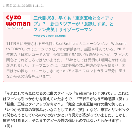
1. 匿名
2016/10/30(日) 11:11:01
三代目JSB、早くも「東京五輪とタイアッ
プ」？ 新曲＆ツアーが「意識しすぎ」と
ファン失笑｜サイゾーウーマン
www.cyzowoman.com
11月9日に発売される三代目J Soul Brothers のニューシングル「Welcome
to TOKYO」のミュージックビデオが解禁され、話題を呼んでいる。2015
年末の「日本レコード大賞」受賞に関する“黒い”報道があったが、ファンの
関心はそれどころではないようだ。「MVとしては異例の1週間をかけて撮
影されました。オープニングは、ほぼ半裸の岩田剛典の姿から始まり、岩
田はその後も、ハマーらしきいかついアメ車のフロントガラス部分に座り
ながら夜の渋谷を走ります。
「それにしても気になるのは曲のタイトル『Welcome to TOKYO』。これに
はファンも引っかかりを覚えていたようで、『三代目がもう五輪意識（笑）』
『新曲、五輪とタイアップか何か？』『完全に東京五輪向けの曲で笑った』
『いつから東京の宣伝みたいなことしてるの（笑）』など、東京オリンピック
に関わろうとしているのではないかという見方が広がっていました。しかし、
歌詞だけ見ると、そこまでアピール性の強いものではないとわかります」
（同）