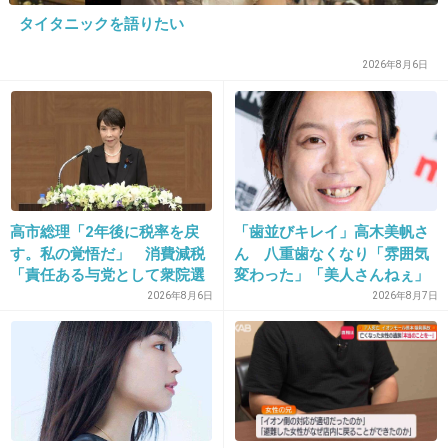
タイタニックを語りたい
28. 匿名
2016/10/30(日) 11:15:36
2026年8月6日
黒光り集団に日本を代表されたくない…
+1280
-27
29. 匿名
2016/10/30(日) 11:16:06
高市総理「2年後に税率を戻
「歯並びキレイ」高木美帆さ
>>26
す。私の覚悟だ」 消費減税
ん 八重歯なくなり「雰囲気
こんなオリンピックは嫌だ
「責任ある与党として衆院選
変わった」「美人さんねぇ」
公約に掲げ理解賜った」
「歯列矯正してるんや」
2026年8月6日
2026年8月7日
+1074
-26
30. 匿名
2016/10/30(日) 11:16:10
オリンピックはポケモンとか最新技術のロボッ