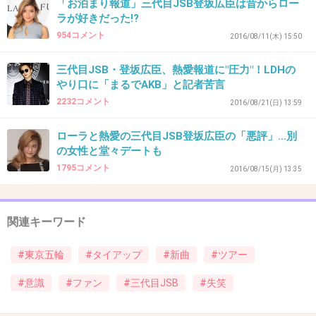
「お泊まり報道」三代目JSB登坂広臣は昔からロー
+625
-22
ラが好きだった!?
954コメント
2016/08/11(木) 15:50
三代目JSB・登坂広臣、熱愛報道に"圧力"！LDHの
43. 匿名
2016/10/30(日) 11:17:43
やり口に「まるでAKB」と記者苦言
ダサすぎて倒れそう
2232コメント
2016/08/21(日) 13:59
+508
-25
ローラと熱愛の三代目JSB登坂広臣の「悪評」…別
の女性と堂々デートも
1795コメント
2016/08/15(月) 13:35
44. 匿名
2016/10/30(日) 11:17:52
このおじさんが一番悪い
関連キーワード
#東京五輪
#タイアップ
#新曲
#ツアー
出典：up.gc-img.net
#意識
#ファン
#三代目JSB
#失笑
+1428
-23