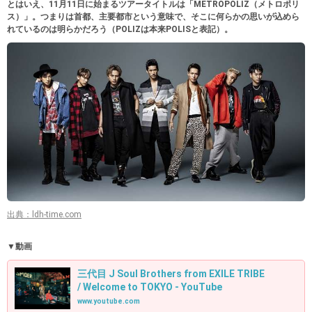
とはいえ、11月11日に始まるツアータイトルは「METROPOLIZ（メトロポリ
ス）」。つまりは首都、主要都市という意味で、そこに何らかの思いが込めら
れているのは明らかだろう（POLIZは本来POLISと表記）。
出典：ldh-time.com
▼動画
三代目 J Soul Brothers from EXILE TRIBE
/ Welcome to TOKYO - YouTube
www.youtube.com