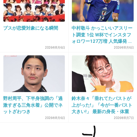
33. 匿名
2016/10/30(日) 11:16:24
ブスが恋愛対象になる瞬間
中村敬斗 かっこいいアスリー
こんなんが日本を代表するとか思われたくない
ト調査 1位 W杯でインスタフ
秋豚グループとか
ォロワー127万増 人気爆発 …
2位 高橋藍 3位 大谷翔平
2026年8月6日
2026年8月6日
+1459
-29
34. 匿名
2016/10/30(日) 11:16:32
絶対に嫌だ！
東京五輪までに落ち目になりますようにお祈り
野村周平、下半身強調の「過
鈴木奈々「垂れてたバストが
激すぎる三角水着」公開でネ
上がった!」「今が一番バスト
しちゃうわ。
ットざわつき
大きい!」 最新の身長・体重
も報告
+1005
-29
2026年8月6日
2026年8月7日