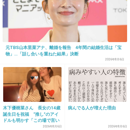
+1475
-37
23. 匿名
2016/10/30(日) 11:14:45
オリンピックを汚さないで
元TBS山本里菜アナ、離婚を報告 4年間の結婚生活は「宝
+880
-38
物」…「話し合いを重ねた結果」決断
2026年8月6日
24. 匿名
2016/10/30(日) 11:15:01
なんだ再生回数稼ぎの記事か
+715
-31
木下優樹菜さん 長女の14歳
病んでる人が増えた理由
誕生日を祝福 “推し”のアイ
ドルも明かす「この場で言い
25. 匿名
2016/10/30(日) 11:15:08
ますね」
2026年8月6日
2026年8月6日