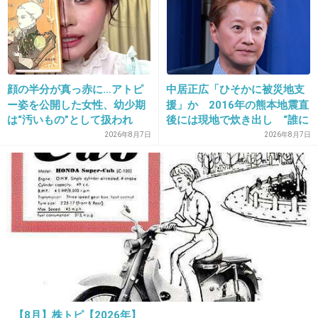
15. 匿名
2016/10/30(日) 11:13:54
MVのスクショ貼らないでね
顔の半分が真っ赤に…アトピ
中居正広「ひそかに被災地支
+830
-56
ー姿を公開した女性、幼少期
援」か 2016年の熊本地震直
は“汚いもの”として扱われ
後には現地で炊き出し “誰に
「人に触れる行為に罪悪感を
も知られなくて良い”と、むし
2026年8月7日
2026年8月7日
持っていた」
ろ強まる福祉活動への思い
16. 匿名
2016/10/30(日) 11:14:00
オリンピックに向けて一生懸命頑張ってるアス
リート達の邪魔はしないで下さい
【8月】株トピ【2026年】