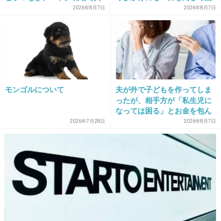
視」して居座られました。無
2026年8月7日
2026年8月7日
理やり奪われた席は、結局“や
ったもん勝ち”になってしまう
36. 匿名
2016/10/30(日) 11:16:57
のでしょうか？
今市 ピコ太郎かよwww
+997
-55
モンゴルについて
夫が外で子どもを作ってしま
ったが、相手方が「私生児に
なっては困る」とお金を包ん
37. 匿名
2016/10/30(日) 11:17:04
で頭を下げに来ても応じず、
2026年7月28日
2026年8月7日
イマイチくんの衣装なんなのダサすぎる
晩年まで離婚に応じなかった
皆ださいけど
親戚の話→「一生復讐にな
る」「これ本人幸せなの？」
+728
-40
38. 匿名
2016/10/30(日) 11:17:17