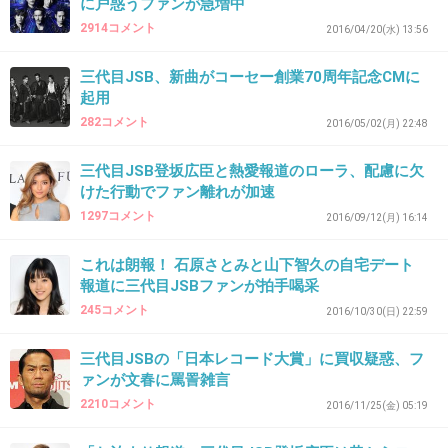
に戸惑うファンが急増中
痛いファン多そうだから、普通に喜んでそうと
2914コメント
2016/04/20(水) 13:56
か思ったわ
三代目JSB、新曲がコーセー創業70周年記念CMに
+791
-27
起用
282コメント
2016/05/02(月) 22:48
三代目JSB登坂広臣と熱愛報道のローラ、配慮に欠
41. 匿名
2016/10/30(日) 11:17:34
けた行動でファン離れが加速
ごめん、どうしても曲聞いてるとつなぎ着て農
1297コメント
2016/09/12(月) 16:14
作業してるTOKIOメンバーが出てくるw
これは朗報！ 石原さとみと山下智久の自宅デート
+511
-23
報道に三代目JSBファンが拍手喝采
245コメント
2016/10/30(日) 22:59
三代目JSBの「日本レコード大賞」に買収疑惑、フ
42. 匿名
2016/10/30(日) 11:17:41
ァンが文春に罵詈雑言
だっさすぎてワロタww
2210コメント
2016/11/25(金) 05:19
花火の頃が一番よかった