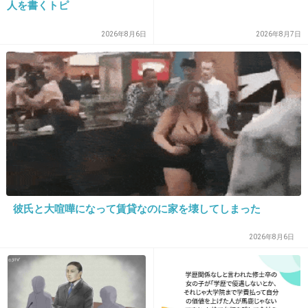
人を書くトピ
+1666
-34
2026年8月6日
2026年8月7日
18. 匿名
2016/10/30(日) 11:14:25
日本の恥なとこをわざわざ見せなくてもいいの
に
+1274
-40
彼氏と大喧嘩になって賃貸なのに家を壊してしまった
19. 匿名
2016/10/30(日) 11:14:26
五輪も金払えば出してもらえると思ってるの
2026年8月6日
か？
+1349
-32