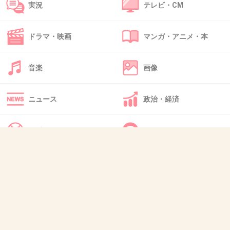
実況
テレビ・CM
47. 匿名
2016/10/30(日) 11:18:22
HIROは前からやる気満々だもんね…
ドラマ・映画
マンガ・アニメ・本
ホントやめてくれ
音楽
画像
HIRO、目標は東京五輪開会式で舞う
EXILE！「中心にいられるように準備す
る」
ニュース
政治・経済
girlschannel.net
HIRO、目標は東京五輪開会式で舞うEXILE！「中心にいられるように準備
する」 ２０２０年の東京五輪について「日本のエンターテインメントを世
スポーツ
IT・インターネット
界に発信できる最高の舞台」と表現すると、「僕たちが（開会式の）中心
にいられるように準備していきたい」。初めて、東京...
犬・猫・動物
質問・雑談
+853
-19