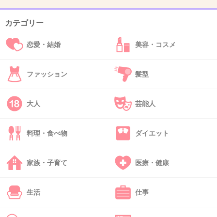
カテゴリー
45. 匿名
2016/10/30(日) 11:17:53
まぁ五輪自体、電通が買収したようなもんだけ
恋愛・結婚
美容・コスメ
どね。
ファッション
髪型
電通が買収→そこからさらにLDHが買収
大人
芸能人
+730
-17
料理・食べ物
ダイエット
46. 匿名
2016/10/30(日) 11:18:20
家族・子育て
医療・健康
オリンピックに絡む権利まで金で買う気か？
生活
仕事
+500
-15