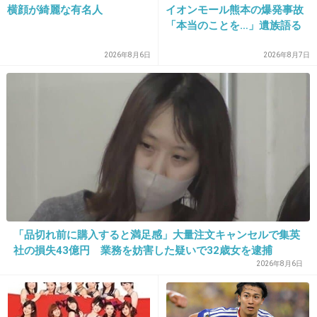
トとかに登場して欲しい。
横顔が綺麗な有名人
イオンモール熊本の爆発事故
「本当のことを…」遺族語る
外人のモノマネダンスグループはいらない。
2026年8月6日
2026年8月7日
+1564
-39
31. 匿名
2016/10/30(日) 11:16:12
なんで本来のPOLISをPOLIZにしたんだろ？w
+648
-20
32. 匿名
2016/10/30(日) 11:16:22
「品切れ前に購入すると満足感」大量注文キャンセルで集英
社の損失43億円 業務を妨害した疑いで32歳女を逮捕
2026年8月6日
+63
-925